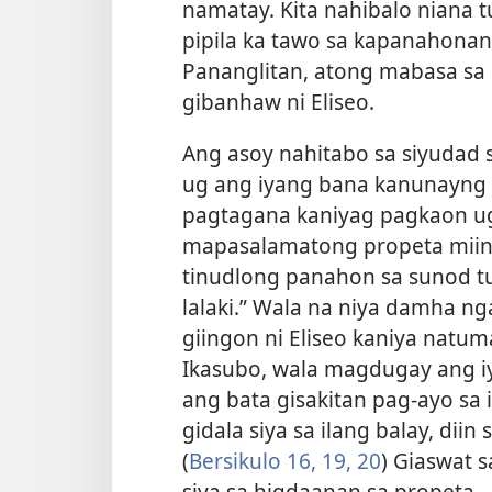
namatay. Kita nahibalo niana
pipila ka tawo sa kapanahonan
Pananglitan, atong mabasa sa
gibanhaw ni Eliseo.
Ang asoy nahitabo sa siyudad
ug ang iyang bana kanunayng n
pagtagana kaniyag pagkaon ug
mapasalamatong propeta miing
tinudlong panahon sa sunod t
lalaki.” Wala na niya damha n
giingon ni Eliseo kaniya natum
Ikasubo, wala magdugay ang iya
ang bata gisakitan pag-ayo sa 
gidala siya sa ilang balay, dii
(
Bersikulo 16,
19, 20
) Giaswat 
siya sa higdaanan sa propeta.