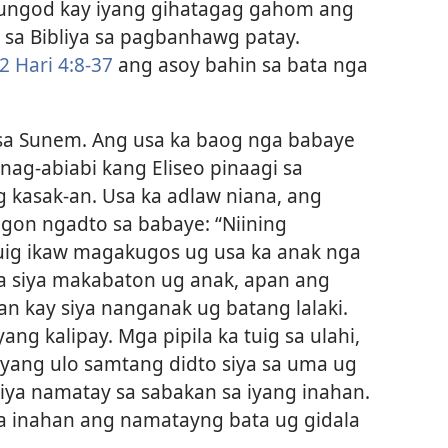
 tungod kay iyang gihatagag gahom ang
 sa Bibliya sa pagbanhawg patay.
2 Hari 4:8-37
ang asoy bahin sa bata nga
 sa Sunem. Ang usa ka baog nga babaye
ag-abiabi kang Eliseo pinaagi sa
 kasak-an. Usa ka adlaw niana, ang
on ngadto sa babaye: “Niining
uig ikaw magakugos ug usa ka anak nga
ga siya makabaton ug anak, apan ang
an kay siya nanganak ug batang lalaki.
ng kalipay. Mga pipila ka tuig sa ulahi,
iyang ulo samtang didto siya sa uma ug
n siya namatay sa sabakan sa iyang inahan.
sa inahan ang namatayng bata ug gidala