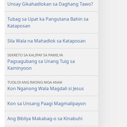
ANG
Unsay Gikahadlokan sa Daghang Tawo?
BANTAYANANG
TORRE
Tubag sa Upat ka Pangutana Bahin sa
Agosto 2010
Kataposan
Sila Wala na Mahadlok sa Kataposan
SEKRETO SA KALIPAY SA PAMILYA
Pagsagubang sa Unang Tuig sa
Kaminyoon
TUDLOI ANG IMONG MGA ANAK
Kon Nganong Wala Magdali si Jesus
Kon sa Unsang Paagi Magmalipayon
Ang Bibliya Makabag-o sa Kinabuhi