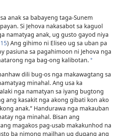
 sa anak sa babayeng taga-Sunem
ayan. Si Jehova nakasabot sa kaguol
ga namatyag anak, ug gusto gayod niya
 15
) Ang gihimo ni Eliseo ug sa uban pa
oy pasiuna sa pagahimoon ni Jehova nga
atarong nga bag-ong kalibotan.
a
abanhaw dili bug-os nga makawagtang sa
 namatyag minahal. Ang usa ka
laki nga namatyan sa iyang bugtong
g ang kasakit nga akong gibati kon ako
akong anak.” Handurawa nga makauban
atay nga minahal. Bisan ang
iyang magakos pag-usab makakunhod na
Gusto ba nimong mailhan ug dugang ang