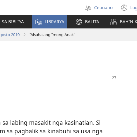
Cebuano
Log
Pagpilig
(m
pinulongan
o
 SA BIBLIYA
LIBRARYA
BALITA
BAHIN 
u
ba
gosto 2010
“Alsaha ang Imong Anak”
o
wi
 labing masakit nga kasinatian. Si
 sa pagbalik sa kinabuhi sa usa nga