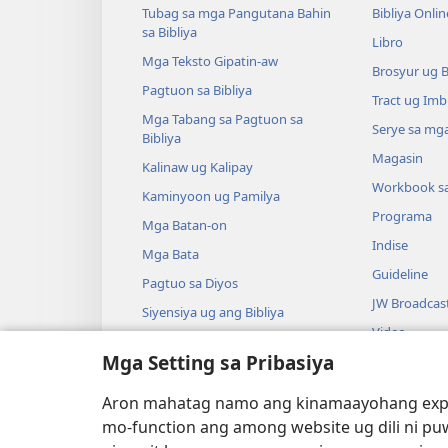
Tubag sa mga Pangutana Bahin
Bibliya Onlin
sa Bibliya
Libro
Mga Teksto Gipatin-aw
Brosyur ug 
Pagtuon sa Bibliya
Tract ug Imb
Mga Tabang sa Pagtuon sa
Serye sa mga
Bibliya
Magasin
Kalinaw ug Kalipay
Workbook s
Kaminyoon ug Pamilya
Programa
Mga Batan-on
Indise
Mga Bata
Guideline
Pagtuo sa Diyos
JW Broadcas
Siyensiya ug ang Bibliya
Video
Kasaysayan ug ang Bibliya
Mga Setting sa Pribasiya
Musika
Audio Dram
Aron mahatag namo ang kinamaayohang exper
Gidrama nga 
mo-function ang among website ug dili ni pu