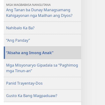
MGA MAGBABASA NANGUTANA
Ang Tanan ba Dunay Managsamang
Kahigayonan nga Mailhan ang Diyos?
Nahibalo Ka Ba?
“Ang Panday”
“Alsaha ang Imong Anak”
Mga Misyonaryo Gipadala sa “Paghimog
mga Tinun-an”
Panid Trayentay-Dos
Gusto Ka Bang Magpaduaw?