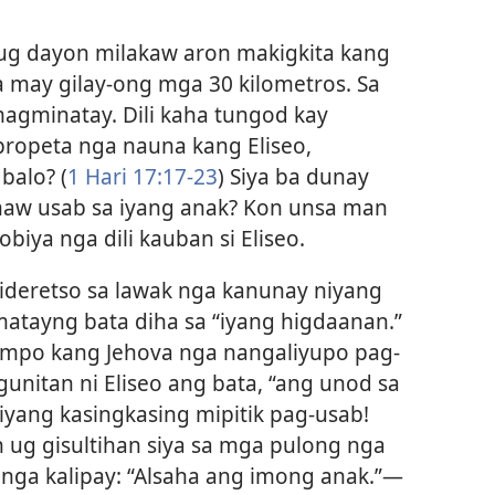
 ug dayon milakaw aron makigkita kang
a may gilay-ong mga 30 kilometros. Sa
 magminatay. Dili kaha tungod kay
 propeta nga nauna kang Eliseo,
balo? (
1 Hari 17:17-23
) Siya ba dunay
haw usab sa iyang anak? Kon unsa man
biya nga dili kauban si Eliseo.
mideretso sa lawak nga kanunay niyang
matayng bata diha sa “iyang higdaanan.”
ampo kang Jehova nga nangaliyupo pag-
unitan ni Eliseo ang bata, “ang unod sa
iyang kasingkasing mipitik pag-usab!
n ug gisultihan siya sa mga pulong nga
nga kalipay: “Alsaha ang imong anak.”—