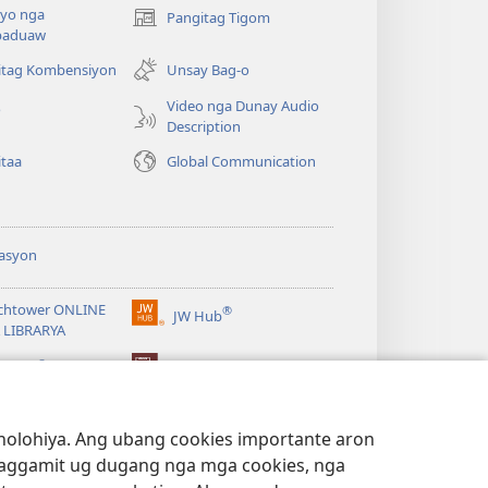
yo nga
Pangitag Tigom
(mo-
paduaw
open
ug
itag Kombensiyon
Unsay Bag-o
bag-
Video nga Dunay Audio
o
ong
Description
window)
itaa
Global Communication
asyon
chtower ONLINE
®
JW Hub
(mo-
 LIBRARYA
open
®
ug
ibrary
Watchtower Library
bag-
ong
window)
lohiya. Ang ubang cookies importante aron
 paggamit ug dugang nga mga cookies, nga