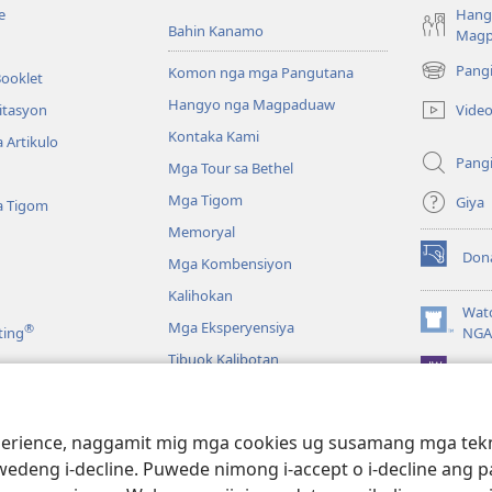
e
Hang
Bahin Kanamo
Mag
Pang
Komon nga mga Pangutana
Booklet
(mo-
open
Hangyo nga Magpaduaw
Vide
itasyon
ug
Kontaka Kami
 Artikulo
bag-
Pang
ong
Mga Tour sa Bethel
window)
Mga Tigom
Giya
a Tigom
Memoryal
Don
Mga Kombensiyon
(mo-
open
Kalihokan
ug
Wat
Mga Eksperyensiya
®
bag-
(mo-
ting
NGA
ong
open
Tibuok Kalibotan
window)
JW L
ug
bag-
ong
a
window)
ience, naggamit mig mga cookies ug susamang mga tekno
Pagbasa sa Bibliya
wedeng i-decline. Puwede nimong i-accept o i-decline ang