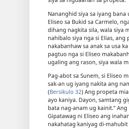
Nananghid siya sa iyang bana
Eliseo sa Bukid sa Carmelo, ng
dihang nagkita sila, wala siya
nahibalo siya nga si Elias, ang
nakabanhaw sa anak sa usa ka 
pagtuo nga si Eliseo makaban
ugaling ang rason, siya wala mo
Pag-abot sa Sunem, si Eliseo 
sak-an ug iyang nakita ang na
(
Bersikulo 32
) Ang propeta mi
ayo kaniya. Dayon, samtang gig
bata nag-anam ug kainit.” Ang 
Gipatawag ni Eliseo ang inaha
nakahatag kaniyag di-mahubit 