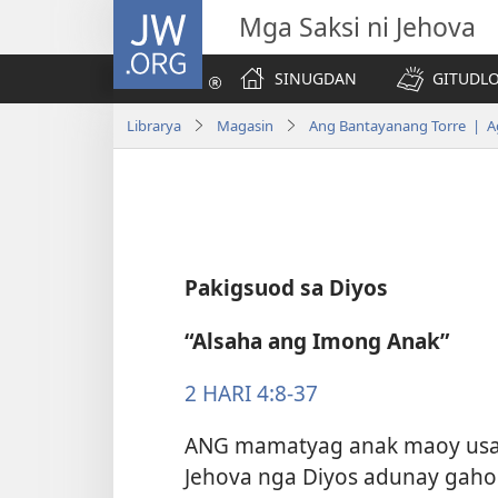
JW.ORG
Mga Saksi ni Jehova
SINUGDAN
GITUDLO
Librarya
Magasin
Ang Bantayanang Torre | A
Pakigsuod sa Diyos
“Alsaha ang Imong Anak”
2 HARI 4:8-37
ANG mamatyag anak maoy usa sa
Jehova nga Diyos adunay gahom