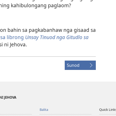
ining kahibulongang paglaom?
on bahin sa pagkabanhaw nga gisaad sa
 sa librong
Unsay Tinuod nga Gitudlo sa
i ni Jehova.
Sunod
NI JEHOVA
Balita
Quick Link