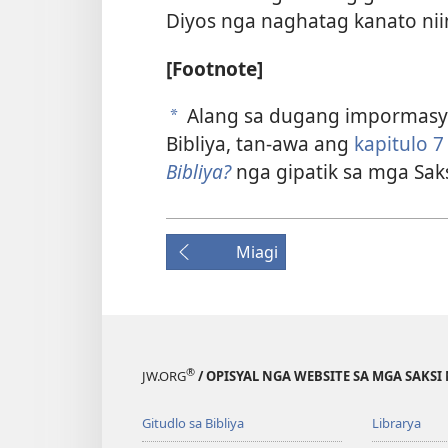
Diyos nga naghatag kanato ni
[Footnote]
Alang sa dugang impormasy
a
Bibliya, tan-awa ang
kapitulo 7
Bibliya?
nga gipatik sa mga Saks
Miagi
®
JW.ORG
/ OPISYAL NGA WEBSITE SA MGA SAKSI 
Gitudlo sa Bibliya
Librarya