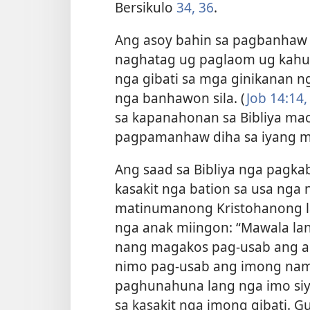
Bersikulo
34,
36
.
Ang asoy bahin sa pagbanhaw
naghatag ug paglaom ug kahup
nga gibati sa mga ginikanan n
nga banhawon sila. (
Job 14:14,
sa kapanahonan sa Bibliya ma
pagpamanhaw diha sa iyang m
Ang saad sa Bibliya nga pagk
kasakit nga bation sa usa nga
matinumanong Kristohanong la
nga anak miingon: “Mawala lan
nang magakos pag-usab ang 
nimo pag-usab ang imong nam
paghunahuna lang nga imo s
sa kasakit nga imong gibati. 