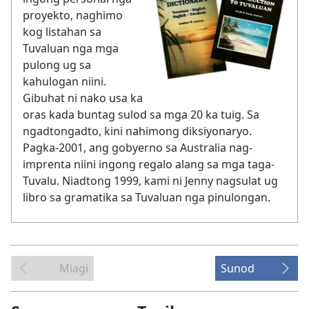
proyekto, naghimo
kog listahan sa
Tuvaluan nga mga
pulong ug sa
kahulogan niini.
Gibuhat ni nako usa ka
oras kada buntag sulod sa mga 20 ka tuig. Sa
ngadtongadto, kini nahimong diksiyonaryo.
Pagka-2001, ang gobyerno sa Australia nag-
imprenta niini ingong regalo alang sa mga taga-
Tuvalu. Niadtong 1999, kami ni Jenny nagsulat ug
libro sa gramatika sa Tuvaluan nga pinulongan.
Miagi
Sunod