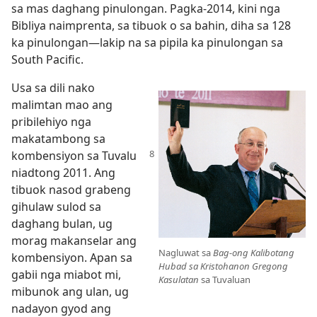
sa mas daghang pinulongan. Pagka-2014, kini nga
Bibliya naimprenta, sa tibuok o sa bahin, diha sa 128
ka pinulongan—lakip na sa pipila ka pinulongan sa
South Pacific.
Usa sa dili nako
malimtan mao ang
pribilehiyo nga
makatambong sa
kombensiyon sa Tuvalu
niadtong 2011. Ang
tibuok nasod grabeng
gihulaw sulod sa
daghang bulan, ug
morag makanselar ang
Nagluwat sa
Bag-ong Kalibotang
kombensiyon. Apan sa
Hubad sa Kristohanon Gregong
gabii nga miabot mi,
Kasulatan
sa Tuvaluan
mibunok ang ulan, ug
nadayon gyod ang