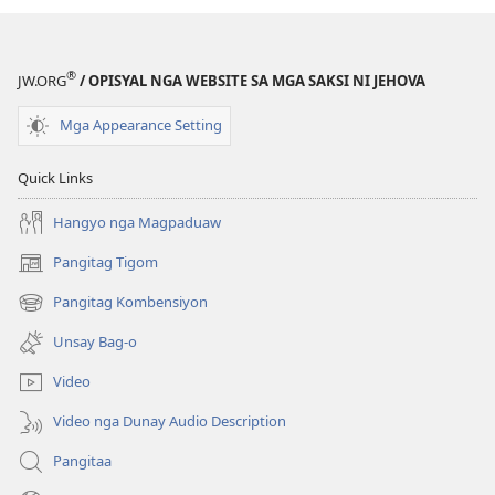
TORRE
—
TUN-
®
JW.ORG
/ OPISYAL NGA WEBSITE SA MGA SAKSI NI JEHOVA
ANANG
EDISYON
Mga Appearance Setting
Agosto 2015
Quick Links
Hangyo nga Magpaduaw
Pangitag Tigom
(mo-
open
Pangitag Kombensiyon
(mo-
ug
open
bag-
Unsay Bag-o
ug
ong
bag-
window)
Video
ong
window)
Video nga Dunay Audio Description
Pangitaa