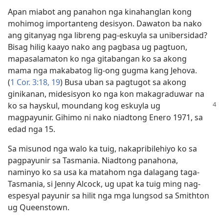
Apan miabot ang panahon nga kinahanglan kong
mohimog importanteng desisyon. Dawaton ba nako
ang gitanyag nga libreng pag-eskuyla sa unibersidad?
Bisag hilig kaayo nako ang pagbasa ug pagtuon,
mapasalamaton ko nga gitabangan ko sa akong
mama nga makabatog lig-ong gugma kang Jehova.
(
1 Cor. 3:18, 19
) Busa uban sa pagtugot sa akong
ginikanan, midesisyon ko nga kon makagraduwar na
ko sa hayskul, moundang kog eskuyla ug
magpayunir. Gihimo ni nako niadtong Enero 1971, sa
edad nga 15.
Sa misunod nga walo ka tuig, nakapribilehiyo ko sa
pagpayunir sa Tasmania. Niadtong panahona,
naminyo ko sa usa ka matahom nga dalagang taga-
Tasmania, si Jenny Alcock, ug upat ka tuig ming nag-
espesyal payunir sa hilit nga mga lungsod sa Smithton
ug Queenstown.