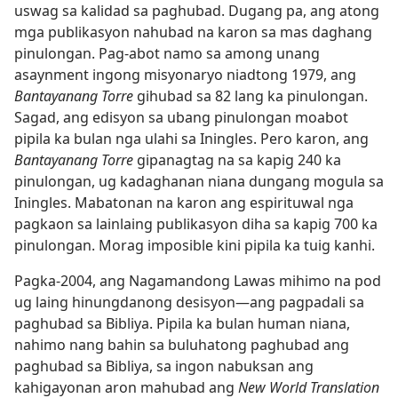
uswag sa kalidad sa paghubad. Dugang pa, ang atong
mga publikasyon nahubad na karon sa mas daghang
pinulongan. Pag-abot namo sa among unang
asaynment ingong misyonaryo niadtong 1979, ang
Bantayanang Torre
gihubad sa 82 lang ka pinulongan.
Sagad, ang edisyon sa ubang pinulongan moabot
pipila ka bulan nga ulahi sa Iningles. Pero karon, ang
Bantayanang Torre
gipanagtag na sa kapig 240 ka
pinulongan, ug kadaghanan niana dungang mogula sa
Iningles. Mabatonan na karon ang espirituwal nga
pagkaon sa lainlaing publikasyon diha sa kapig 700 ka
pinulongan. Morag imposible kini pipila ka tuig kanhi.
Pagka-2004, ang Nagamandong Lawas mihimo na pod
ug laing hinungdanong desisyon—ang pagpadali sa
paghubad sa Bibliya. Pipila ka bulan human niana,
nahimo nang bahin sa buluhatong paghubad ang
paghubad sa Bibliya, sa ingon nabuksan ang
kahigayonan aron mahubad ang
New World Translation