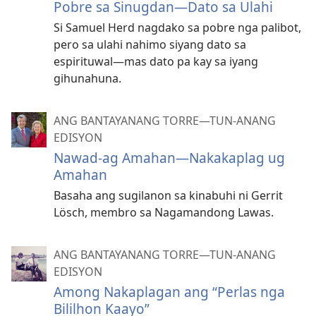
Pobre sa Sinugdan​—Dato sa Ulahi
Si Samuel Herd nagdako sa pobre nga palibot,
pero sa ulahi nahimo siyang dato sa
espirituwal​—mas dato pa kay sa iyang
gihunahuna.
ANG BANTAYANANG TORRE—TUN-ANANG
EDISYON
Nawad-ag Amahan—Nakakaplag ug
Amahan
Basaha ang sugilanon sa kinabuhi ni Gerrit
Lösch, membro sa Nagamandong Lawas.
ANG BANTAYANANG TORRE—TUN-ANANG
EDISYON
Among Nakaplagan ang “Perlas nga
Bililhon Kaayo”