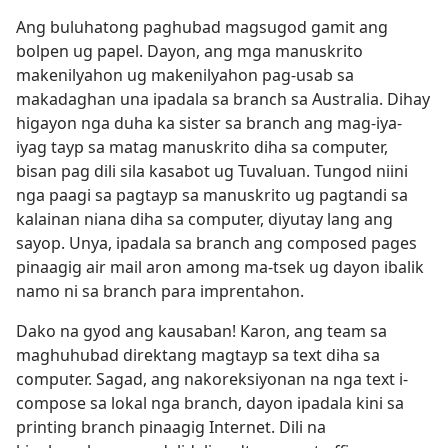
Ang buluhatong paghubad magsugod gamit ang
bolpen ug papel. Dayon, ang mga manuskrito
makenilyahon ug makenilyahon pag-usab sa
makadaghan una ipadala sa branch sa Australia. Dihay
higayon nga duha ka sister sa branch ang mag-iya-
iyag tayp sa matag manuskrito diha sa computer,
bisan pag dili sila kasabot ug Tuvaluan. Tungod niini
nga paagi sa pagtayp sa manuskrito ug pagtandi sa
kalainan niana diha sa computer, diyutay lang ang
sayop. Unya, ipadala sa branch ang composed pages
pinaagig air mail aron among ma-tsek ug dayon ibalik
namo ni sa branch para imprentahon.
Dako na gyod ang kausaban! Karon, ang team sa
maghuhubad direktang magtayp sa text diha sa
computer. Sagad, ang nakoreksiyonan na nga text i-
compose sa lokal nga branch, dayon ipadala kini sa
printing branch pinaagig Internet. Dili na