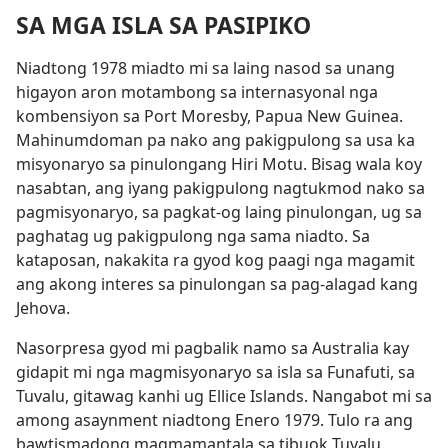
SA MGA ISLA SA PASIPIKO
Niadtong 1978 miadto mi sa laing nasod sa unang
higayon aron motambong sa internasyonal nga
kombensiyon sa Port Moresby, Papua New Guinea.
Mahinumdoman pa nako ang pakigpulong sa usa ka
misyonaryo sa pinulongang Hiri Motu. Bisag wala koy
nasabtan, ang iyang pakigpulong nagtukmod nako sa
pagmisyonaryo, sa pagkat-og laing pinulongan, ug sa
paghatag ug pakigpulong nga sama niadto. Sa
kataposan, nakakita ra gyod kog paagi nga magamit
ang akong interes sa pinulongan sa pag-alagad kang
Jehova.
Nasorpresa gyod mi pagbalik namo sa Australia kay
gidapit mi nga magmisyonaryo sa isla sa Funafuti, sa
Tuvalu, gitawag kanhi ug Ellice Islands. Nangabot mi sa
among asaynment niadtong Enero 1979. Tulo ra ang
bawtismadong magmamantala sa tibuok Tuvalu.