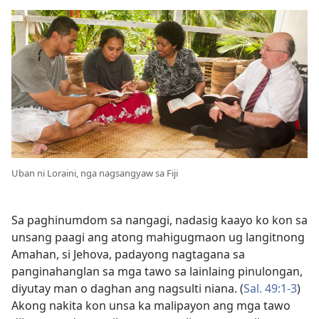
Uban ni Loraini, nga nagsangyaw sa Fiji
Sa paghinumdom sa nangagi, nadasig kaayo ko kon sa
unsang paagi ang atong mahigugmaon ug langitnong
Amahan, si Jehova, padayong nagtagana sa
panginahanglan sa mga tawo sa lainlaing pinulongan,
diyutay man o daghan ang nagsulti niana. (
Sal. 49:1-3
)
Akong nakita kon unsa ka malipayon ang mga tawo