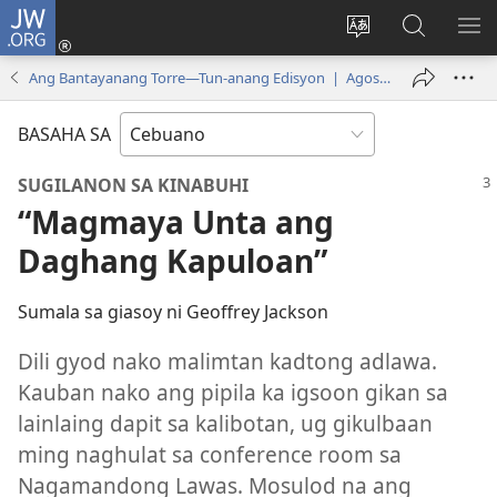
JW.ORG
Log
In
Ilisi
Pangitaa
IPA
(mo-
ang
sa
AN
Ang Bantayanang Torre—Tun-anang Edisyon | Agosto 2015
open
pinulongan
JW.ORG
ME
ug
sa
BASAHA SA
bag-
site
ong
SUGILANON SA KINABUHI
window)
“Magmaya Unta ang
Daghang Kapuloan”
Sumala sa giasoy ni Geoffrey Jackson
Dili gyod nako malimtan kadtong adlawa.
Kauban nako ang pipila ka igsoon gikan sa
lainlaing dapit sa kalibotan, ug gikulbaan
ming naghulat sa conference room sa
Nagamandong Lawas. Mosulod na ang