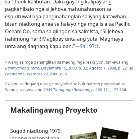
sa tibuok kalibotan. Dako gayong kalipay ang
pagkahibalo nga si Jehova mahunahunaon sa
espirituwal nga panginahanglan sa iyang katawhan—
bisan niadtong anaa sa halayo nga mga isla sa Pacific
Ocean! Oo, sama sa giingon sa salmista, “Si Jehova
nahimong hari! Maglipay unta ang yuta. Magmaya
unta ang daghang kapuloan.”—
Sal. 97:1
.
^
Alang sa mga pananglitan sa maong mga reaksiyon, tan-awa ang
Bantayanang Torre,
Disyembre 15, 2000, p. 32
;
Agosto 1, 1988, p. 22
; ug
Pagmata!
Disyembre 22, 2000, p. 9
.
^
Alang sa dugang detalye maylabot sa buluhatong paghubad sa
Samoa, tan-awa ang
2009 Tinuig nga Basahon,
p. 120-121,
123-124
.
Makalingawng Proyekto
Sugod niadtong 1979,
ingong personal nga