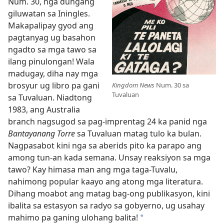
Num. 30, nga dungang
giluwatan sa Iningles.
Makapalipay gyod ang
pagtanyag ug basahon
ngadto sa mga tawo sa
ilang pinulongan! Wala
madugay, diha nay mga
brosyur ug libro pa gani
Kingdom News
Num. 30 sa
Tuvaluan
sa Tuvaluan. Niadtong
1983, ang Australia
branch nagsugod sa pag-imprentag 24 ka panid nga
Bantayanang Torre
sa Tuvaluan matag tulo ka bulan.
Nagpasabot kini nga sa aberids pito ka parapo ang
among tun-an kada semana. Unsay reaksiyon sa mga
tawo? Kay himasa man ang mga taga-Tuvalu,
nahimong popular kaayo ang atong mga literatura.
Dihang moabot ang matag bag-ong publikasyon, kini
ibalita sa estasyon sa radyo sa gobyerno, ug usahay
mahimo pa ganing ulohang balita!
*