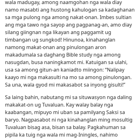
wala madugay, among naamgohan nga wala diay
namo masabti ang hustong kahulogan sa kadaghanan
sa mga pulong nga among nakat-onan. Imbes sultian
ang mga tawo nga sayop ang pagpanag-an, amo diay
silang giingnan nga likayan ang paggamit ug
timbangan ug sungkod! Hinunoa, kinahanglan
namong makat-onan ang pinulongan aron
makadumala sa daghang Bible study nga among
nasugdan, busa naningkamot mi. Katuigan sa ulahi,
usa sa among gitun-an kaniadto miingon: “Nalipay
kaayo mi nga makasulti na mo sa among pinulongan.
Sa una, wala gyod mi makasabot sa inyong gisulti!”
Sa laing bahin, nabutang mi sa situwasyon nga daling
makakat-on ug Tuvaluan. Kay walay balay nga
kaabangan, mipuyo mi uban sa pamilyang Saksi sa
baryo. Nagpasabot ni nga kinahanglan ming mosultig
Tuvaluan bisag asa, bisan sa balay. Pagkahuman sa
pipila ka tuig nga wala mi mag-Iningles, nahimo