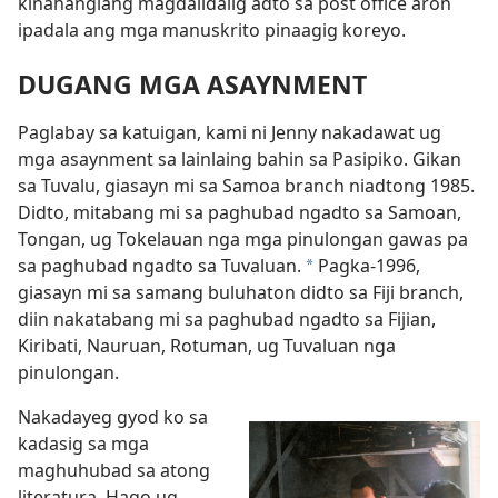
kinahanglang magdalidalig adto sa post office aron
ipadala ang mga manuskrito pinaagig koreyo.
DUGANG MGA ASAYNMENT
Paglabay sa katuigan, kami ni Jenny nakadawat ug
mga asaynment sa lainlaing bahin sa Pasipiko. Gikan
sa Tuvalu, giasayn mi sa Samoa branch niadtong 1985.
Didto, mitabang mi sa paghubad ngadto sa Samoan,
Tongan, ug Tokelauan nga mga pinulongan gawas pa
sa paghubad ngadto sa Tuvaluan.
Pagka-1996,
*
giasayn mi sa samang buluhaton didto sa Fiji branch,
diin nakatabang mi sa paghubad ngadto sa Fijian,
Kiribati, Nauruan, Rotuman, ug Tuvaluan nga
pinulongan.
Nakadayeg gyod ko sa
kadasig sa mga
maghuhubad sa atong
literatura. Hago ug