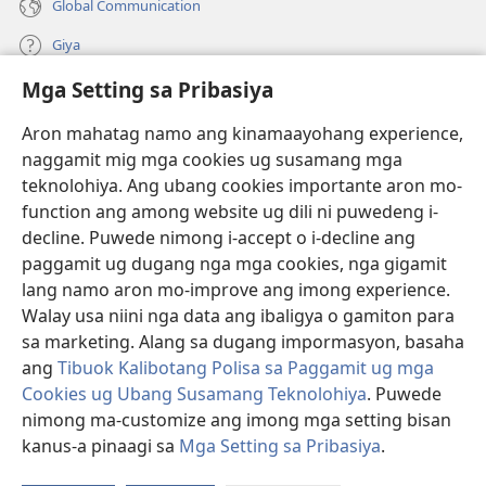
Global Communication
Giya
Mga Setting sa Pribasiya
Donasyon
(mo-
open
Aron mahatag namo ang kinamaayohang experience,
ug
naggamit mig mga cookies ug susamang mga
Watchtower ONLINE NGA LIBRARYA
(mo-
bag-
teknolohiya. Ang ubang cookies importante aron mo-
open
ong
®
JW Hub
function ang among website ug dili ni puwedeng i-
ug
window)
(mo-
bag-
decline. Puwede nimong i-accept o i-decline ang
open
ong
®
JW Library
ug
paggamit ug dugang nga mga cookies, nga gigamit
window)
bag-
lang namo aron mo-improve ang imong experience.
ong
Watchtower Library
Walay usa niini nga data ang ibaligya o gamiton para
window)
sa marketing. Alang sa dugang impormasyon, basaha
ang
Tibuok Kalibotang Polisa sa Paggamit ug mga
Cookies ug Ubang Susamang Teknolohiya
. Puwede
nimong ma-customize ang imong mga setting bisan
Copyright
© 2026 Watch Tower Bible and Tract Society of Pennsylvania.
KONDISYONES SA PAGGAMIT
|
POLISA SA PRIBASIYA
|
MGA SETTING
kanus-a pinaagi sa
Mga Setting sa Pribasiya
.
Ip
SA PRIBASIYA
a