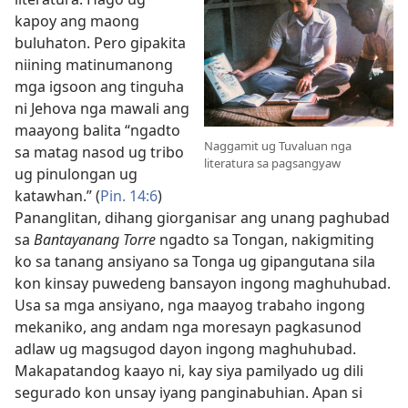
kapoy ang maong
buluhaton. Pero gipakita
niining matinumanong
mga igsoon ang tinguha
ni Jehova nga mawali ang
maayong balita “ngadto
Naggamit ug Tuvaluan nga
sa matag nasod ug tribo
literatura sa pagsangyaw
ug pinulongan ug
katawhan.” (
Pin. 14:6
)
Pananglitan, dihang giorganisar ang unang paghubad
sa
Bantayanang Torre
ngadto sa Tongan, nakigmiting
ko sa tanang ansiyano sa Tonga ug gipangutana sila
kon kinsay puwedeng bansayon ingong maghuhubad.
Usa sa mga ansiyano, nga maayog trabaho ingong
mekaniko, ang andam nga moresayn pagkasunod
adlaw ug magsugod dayon ingong maghuhubad.
Makapatandog kaayo ni, kay siya pamilyado ug dili
segurado kon unsay iyang panginabuhian. Apan si