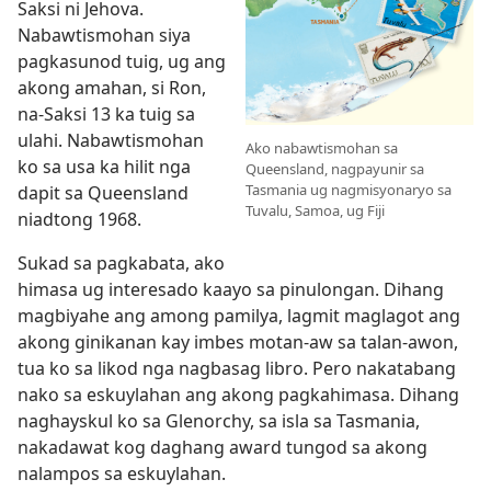
Saksi ni Jehova.
Nabawtismohan siya
pagkasunod tuig, ug ang
akong amahan, si Ron,
na-Saksi 13 ka tuig sa
ulahi. Nabawtismohan
Ako nabawtismohan sa
ko sa usa ka hilit nga
Queensland, nagpayunir sa
Tasmania ug nagmisyonaryo sa
dapit sa Queensland
Tuvalu, Samoa, ug Fiji
niadtong 1968.
Sukad sa pagkabata, ako
himasa ug interesado kaayo sa pinulongan. Dihang
magbiyahe ang among pamilya, lagmit maglagot ang
akong ginikanan kay imbes motan-aw sa talan-awon,
tua ko sa likod nga nagbasag libro. Pero nakatabang
nako sa eskuylahan ang akong pagkahimasa. Dihang
naghayskul ko sa Glenorchy, sa isla sa Tasmania,
nakadawat kog daghang award tungod sa akong
nalampos sa eskuylahan.