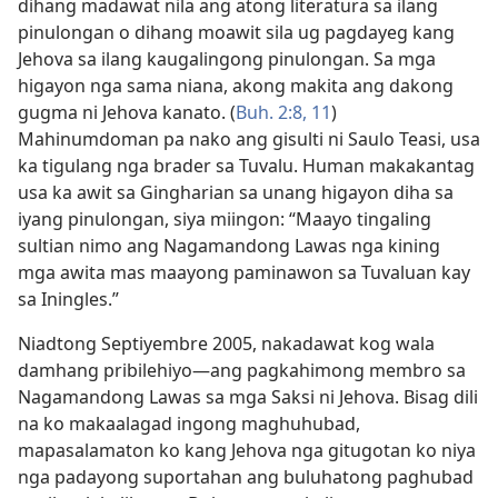
dihang madawat nila ang atong literatura sa ilang
pinulongan o dihang moawit sila ug pagdayeg kang
Jehova sa ilang kaugalingong pinulongan. Sa mga
higayon nga sama niana, akong makita ang dakong
gugma ni Jehova kanato. (
Buh. 2:8,
11
)
Mahinumdoman pa nako ang gisulti ni Saulo Teasi, usa
ka tigulang nga brader sa Tuvalu. Human makakantag
usa ka awit sa Gingharian sa unang higayon diha sa
iyang pinulongan, siya miingon: “Maayo tingaling
sultian nimo ang Nagamandong Lawas nga kining
mga awita mas maayong paminawon sa Tuvaluan kay
sa Iningles.”
Niadtong Septiyembre 2005, nakadawat kog wala
damhang pribilehiyo—ang pagkahimong membro sa
Nagamandong Lawas sa mga Saksi ni Jehova. Bisag dili
na ko makaalagad ingong maghuhubad,
mapasalamaton ko kang Jehova nga gitugotan ko niya
nga padayong suportahan ang buluhatong paghubad