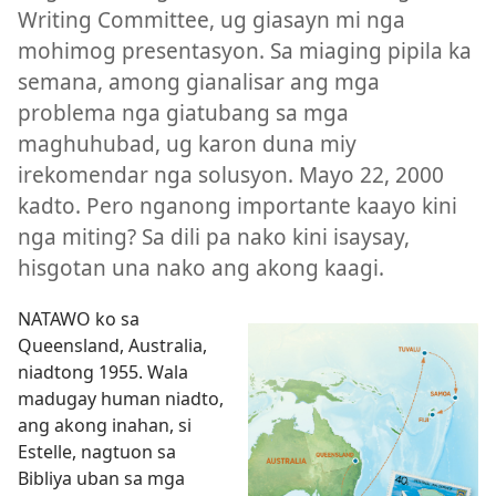
Writing Committee, ug giasayn mi nga
mohimog presentasyon. Sa miaging pipila ka
semana, among gianalisar ang mga
problema nga giatubang sa mga
maghuhubad, ug karon duna miy
irekomendar nga solusyon. Mayo 22, 2000
kadto. Pero nganong importante kaayo kini
nga miting? Sa dili pa nako kini isaysay,
hisgotan una nako ang akong kaagi.
NATAWO ko sa
Queensland, Australia,
niadtong 1955. Wala
madugay human niadto,
ang akong inahan, si
Estelle, nagtuon sa
Bibliya uban sa mga