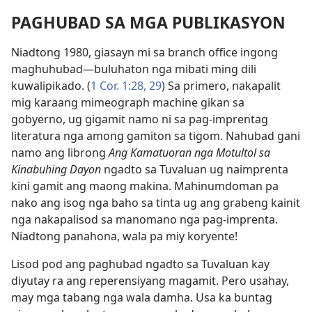
PAGHUBAD SA MGA PUBLIKASYON
Niadtong 1980, giasayn mi sa branch office ingong
maghuhubad—buluhaton nga mibati ming dili
kuwalipikado. (
1 Cor. 1:28, 29
) Sa primero, nakapalit
mig karaang mimeograph machine gikan sa
gobyerno, ug gigamit namo ni sa pag-imprentag
literatura nga among gamiton sa tigom. Nahubad gani
namo ang librong
Ang Kamatuoran nga Motultol sa
Kinabuhing Dayon
ngadto sa Tuvaluan ug naimprenta
kini gamit ang maong makina. Mahinumdoman pa
nako ang isog nga baho sa tinta ug ang grabeng kainit
nga nakapalisod sa manomano nga pag-imprenta.
Niadtong panahona, wala pa miy koryente!
Lisod pod ang paghubad ngadto sa Tuvaluan kay
diyutay ra ang reperensiyang magamit. Pero usahay,
may mga tabang nga wala damha. Usa ka buntag