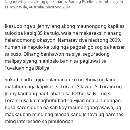
Nag-interbiyo sa akong ginikanan, si Ron ug Estelle, sa kombensiyon
sa Townsville, Australia, niadtong 2014
Ikasubo nga si Jenny, ang akong maunongong kapikas
sulod sa kapig 35 ka tuig, wala na makasaksi nianang
halandomong okasyon. Namatay siya niadtong 2009,
human sa napulo ka tuig nga pagpakigbisog sa kanser
sa suso. Dihang banhawon na siya, seguradong
malipay siyang mahibalo bahin sa pagluwat sa
Tuvaluan nga Bibliya.
Sukad niadto, gipanalanginan ko ni Jehova ug laing
matahom nga kapikas, si Loraini Sikivou. Si Loraini ug
Jenny kaubang nagtrabaho sa Bethel sa Fiji, ug si
Loraini usa ka maghuhubad sa Fijian nga pinulongan.
Busa karon duna na sab koy maunongong asawa, ug
magkauban ming nag-alagad kang Jehova ug parehas
ming interesado sa pinulongan!