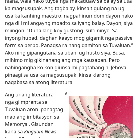
niana, wala nako tuyoa nga makaduaw sa balay sa usa
ka magsusupak. Ang tagbalay, kinsa tigulang na ug
usa ka kanhing maestro, nagpahinumdom dayon nako
nga dili mi angayng moadto sa iyang balay. Dayon, siya
miingon: “Duna lang koy gustong isulti ninyo. Sa
inyong hubad, daghan kaayo mog gigamit nga passive
form sa berbo. Panagsa ra nang gamiton sa Tuvaluan.”
Ako ning gipangutana sa uban, ug husto siya. Busa,
mihimo mig gikinahanglang mga kausaban. Pero
nahingangha ko kon giunsa mi pagtabang ni Jehova
pinaagi sa usa ka magsusupak, kinsa klarong
nagabasa sa atong literatura!
Ang unang literatura
nga giimprenta sa
Tuvaluan aron ipanagtag
mao ang imbitasyon sa
Memoryal. Gisundan
kana sa
Kingdom News