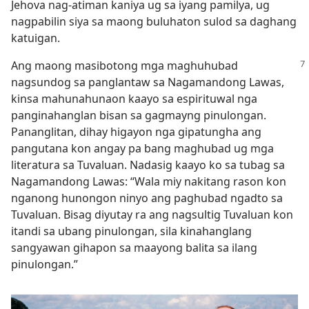
Jehova nag-atiman kaniya ug sa iyang pamilya, ug
nagpabilin siya sa maong buluhaton sulod sa daghang
katuigan.
Ang maong masibotong mga maghuhubad
nagsundog sa panglantaw sa Nagamandong Lawas,
kinsa mahunahunaon kaayo sa espirituwal nga
panginahanglan bisan sa gagmayng pinulongan.
Pananglitan, dihay higayon nga gipatungha ang
pangutana kon angay pa bang maghubad ug mga
literatura sa Tuvaluan. Nadasig kaayo ko sa tubag sa
Nagamandong Lawas: “Wala miy nakitang rason kon
nganong hunongon ninyo ang paghubad ngadto sa
Tuvaluan. Bisag diyutay ra ang nagsultig Tuvaluan kon
itandi sa ubang pinulongan, sila kinahanglang
sangyawan gihapon sa maayong balita sa ilang
pinulongan.”