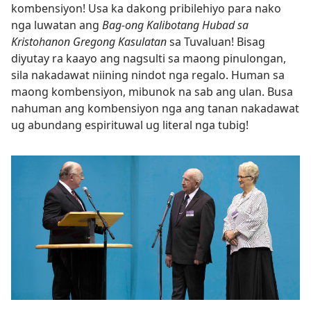
kombensiyon! Usa ka dakong pribilehiyo para nako
nga luwatan ang
Bag-ong Kalibotang Hubad sa
Kristohanon Gregong Kasulatan
sa Tuvaluan! Bisag
diyutay ra kaayo ang nagsulti sa maong pinulongan,
sila nakadawat niining nindot nga regalo. Human sa
maong kombensiyon, mibunok na sab ang ulan. Busa
nahuman ang kombensiyon nga ang tanan nakadawat
ug abundang espirituwal ug literal nga tubig!