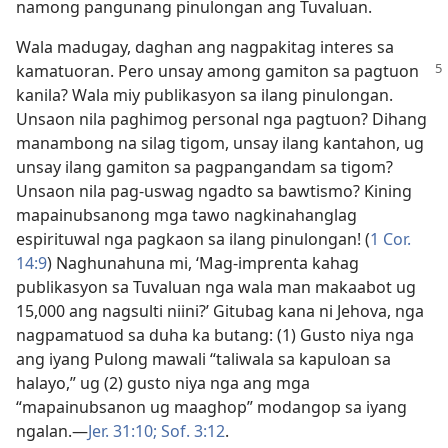
namong pangunang pinulongan ang Tuvaluan.
Wala madugay, daghan ang nagpakitag interes sa
kamatuoran. Pero unsay among gamiton sa pagtuon
kanila? Wala miy publikasyon sa ilang pinulongan.
Unsaon nila paghimog personal nga pagtuon? Dihang
manambong na silag tigom, unsay ilang kantahon, ug
unsay ilang gamiton sa pagpangandam sa tigom?
Unsaon nila pag-uswag ngadto sa bawtismo? Kining
mapainubsanong mga tawo nagkinahanglag
espirituwal nga pagkaon sa ilang pinulongan! (
1 Cor.
14:9
) Naghunahuna mi, ‘Mag-imprenta kahag
publikasyon sa Tuvaluan nga wala man makaabot ug
15,000 ang nagsulti niini?’ Gitubag kana ni Jehova, nga
nagpamatuod sa duha ka butang: (1) Gusto niya nga
ang iyang Pulong mawali “taliwala sa kapuloan sa
halayo,” ug (2) gusto niya nga ang mga
“mapainubsanon ug maaghop” modangop sa iyang
ngalan.—
Jer. 31:10;
Sof. 3:12
.