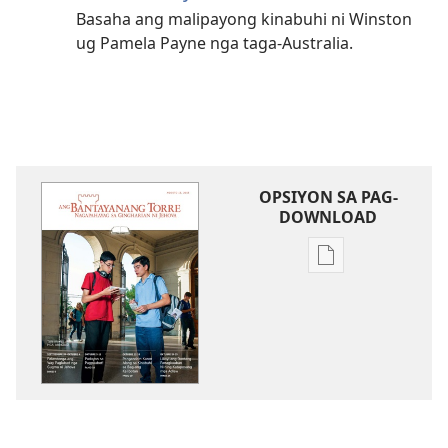
Basaha ang malipayong kinabuhi ni Winston
ug Pamela Payne nga taga-Australia.
OPSIYON SA PAG-
DOWNLOAD
Opsiyon
sa
pag-
download
sa
publikasyon
ANG
BANTAYANANG