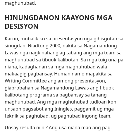
maghuhubad.
HINUNGDANON KAAYONG MGA
DESISYON
Karon, mobalik ko sa presentasyon nga gihisgotan sa
sinugdan. Niadtong 2000, nakita sa Nagamandong
Lawas nga nagkinahanglag tabang ang mga team sa
maghuhubad sa tibuok kalibotan. Sa mga tuig una pa
niana, kadaghanan sa mga maghuhubad wala
makaagig pagbansay. Human namo mapakita sa
Writing Committee ang among presentasyon,
giaprobahan sa Nagamandong Lawas ang tibuok
kalibotang programa sa pagbansay sa tanang
maghuhubad. Ang mga maghuhubad tudloan kon
unsaon pagsabot ang Iningles, paggamit ug mga
teknik sa paghubad, ug paghubad ingong team.
Unsay resulta niini? Ang usa niana mao ang pag-