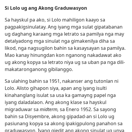
Si Lolo ug ang Akong Graduwasyon
Sa hayskul pa ako, si Lolo mahiligon kaayo sa
pagpakigsinulatay. Ang iyang mga sulat gipatabanan
ug daghang karaang mga letrato sa pamilya nga may
detalyadong mga sinulat nga gimakenilya diha sa
likod, nga nagsugilon bahin sa kasaysayan sa pamilya.
Mao kanay hinungdan kon nganong nakadawat ako
ug akong kopya sa letrato niya ug sa uban pa nga dili-
makataronganong gibilanggo.
Sa ulahing bahin sa 1951, nakanser ang tutonlan ni
Lolo. Alisto gihapon siya, apan ang iyang isulti
kinahanglang isulat sa usa ka gamayng papel nga
iyang daladalaon. Ang akong klase sa hayskul
migraduwar sa
midterm,
sa Enero 1952. Sa sayong
bahin sa Disyembre, akong gipadad-an si Lolo ug
pasiunang kopya sa akong ipakigpulong panahon sa
graduwasyon. Iyang giedit ang akong sinulat ug unya