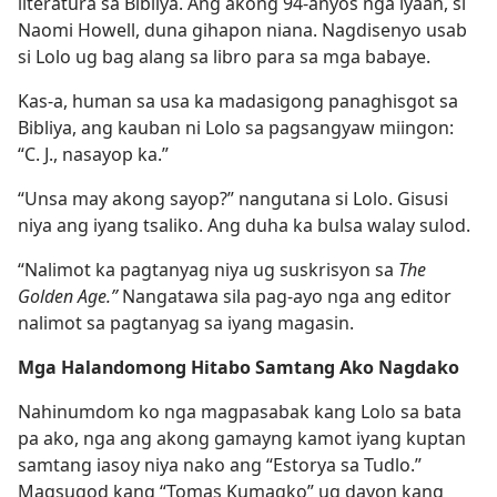
literatura sa Bibliya. Ang akong 94-anyos nga iyaan, si
Naomi Howell, duna gihapon niana. Nagdisenyo usab
si Lolo ug bag alang sa libro para sa mga babaye.
Kas-a, human sa usa ka madasigong panaghisgot sa
Bibliya, ang kauban ni Lolo sa pagsangyaw miingon:
“C. J., nasayop ka.”
“Unsa may akong sayop?” nangutana si Lolo. Gisusi
niya ang iyang tsaliko. Ang duha ka bulsa walay sulod.
“Nalimot ka pagtanyag niya ug suskrisyon sa
The
Golden Age.”
Nangatawa sila pag-ayo nga ang editor
nalimot sa pagtanyag sa iyang magasin.
Mga Halandomong Hitabo Samtang Ako Nagdako
Nahinumdom ko nga magpasabak kang Lolo sa bata
pa ako, nga ang akong gamayng kamot iyang kuptan
samtang iasoy niya nako ang “Estorya sa Tudlo.”
Magsugod kang “Tomas Kumagko” ug dayon kang