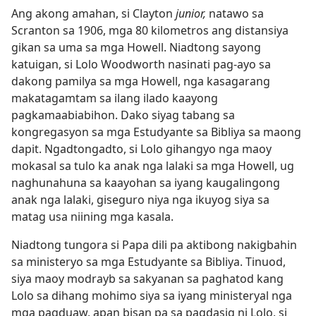
Ang akong amahan, si Clayton
junior,
natawo sa
Scranton sa 1906, mga 80 kilometros ang distansiya
gikan sa uma sa mga Howell. Niadtong sayong
katuigan, si Lolo Woodworth nasinati pag-ayo sa
dakong pamilya sa mga Howell, nga kasagarang
makatagamtam sa ilang ilado kaayong
pagkamaabiabihon. Dako siyag tabang sa
kongregasyon sa mga Estudyante sa Bibliya sa maong
dapit. Ngadtongadto, si Lolo gihangyo nga maoy
mokasal sa tulo ka anak nga lalaki sa mga Howell, ug
naghunahuna sa kaayohan sa iyang kaugalingong
anak nga lalaki, giseguro niya nga ikuyog siya sa
matag usa niining mga kasala.
Niadtong tungora si Papa dili pa aktibong nakigbahin
sa ministeryo sa mga Estudyante sa Bibliya. Tinuod,
siya maoy modrayb sa sakyanan sa paghatod kang
Lolo sa dihang mohimo siya sa iyang ministeryal nga
mga pagduaw, apan bisan pa sa pagdasig ni Lolo, si