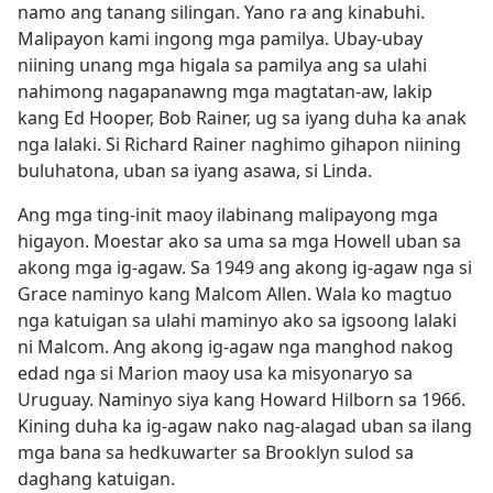
namo ang tanang silingan. Yano ra ang kinabuhi.
Malipayon kami ingong mga pamilya. Ubay-ubay
niining unang mga higala sa pamilya ang sa ulahi
nahimong nagapanawng mga magtatan-aw, lakip
kang Ed Hooper, Bob Rainer, ug sa iyang duha ka anak
nga lalaki. Si Richard Rainer naghimo gihapon niining
buluhatona, uban sa iyang asawa, si Linda.
Ang mga ting-init maoy ilabinang malipayong mga
higayon. Moestar ako sa uma sa mga Howell uban sa
akong mga ig-agaw. Sa 1949 ang akong ig-agaw nga si
Grace naminyo kang Malcom Allen. Wala ko magtuo
nga katuigan sa ulahi maminyo ako sa igsoong lalaki
ni Malcom. Ang akong ig-agaw nga manghod nakog
edad nga si Marion maoy usa ka misyonaryo sa
Uruguay. Naminyo siya kang Howard Hilborn sa 1966.
Kining duha ka ig-agaw nako nag-alagad uban sa ilang
mga bana sa hedkuwarter sa Brooklyn sulod sa
daghang katuigan.