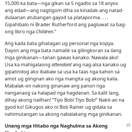
15,000 ka bata—nga gikan sa 5 ngadto sa 18 anyos
ang edad—ang nagtigom diha sa kinadak-ang natad-
dulaanan atubangan gayod sa plataporma. . . .
Gipahibalo ni Brader Rutherford ang pagluwat sa bag-
ong libro nga
Children.”
Ang kada bata gihatagan ug personal nga kopya.
Dayon ang mga bata namalik sa gilingkoran sa ilang
mga ginikanan—tanan gawas kanako. Nawala ako!
Usa ka mahigalaong
attendant
ang nag-alsa kanako ug
gipatindog ako ibabaw sa usa ka taas nga kahon sa
amot ug giingnan ako nga mangita ug akong kaila.
Mabalak-on nakong ginanaw ang panon nga
nanganaog sa halapad nga hagdanan. Sa kalit lang,
dihay akong nailhan! “Tiyo Bob! Tiyo Bob!” Nakit-an na
gyod ko! Gikugos ako ni Bob Rainer ug gidala sa
nahimutangan sa akong nabalakang mga ginikanan.
Unang mga Hitabo nga Naghulma sa Akong