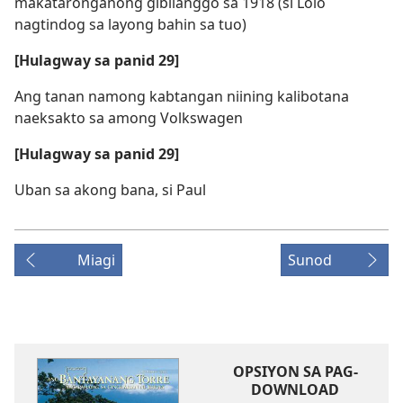
makataronganong gibilanggo sa 1918 (si Lolo
nagtindog sa layong bahin sa tuo)
[Hulagway sa panid 29]
Ang tanan namong kabtangan niining kalibotana
naeksakto sa among Volkswagen
[Hulagway sa panid 29]
Uban sa akong bana, si Paul
Miagi
Sunod
OPSIYON SA PAG-
DOWNLOAD