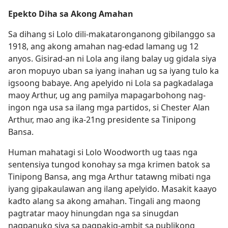
Epekto Diha sa Akong Amahan
Sa dihang si Lolo dili-makataronganong gibilanggo sa
1918, ang akong amahan nag-edad lamang ug 12
anyos. Gisirad-an ni Lola ang ilang balay ug gidala siya
aron mopuyo uban sa iyang inahan ug sa iyang tulo ka
igsoong babaye. Ang apelyido ni Lola sa pagkadalaga
maoy Arthur, ug ang pamilya mapagarbohong nag-
ingon nga usa sa ilang mga partidos, si Chester Alan
Arthur, mao ang ika-21ng presidente sa Tinipong
Bansa.
Human mahatagi si Lolo Woodworth ug taas nga
sentensiya tungod konohay sa mga krimen batok sa
Tinipong Bansa, ang mga Arthur tatawng mibati nga
iyang gipakaulawan ang ilang apelyido. Masakit kaayo
kadto alang sa akong amahan. Tingali ang maong
pagtratar maoy hinungdan nga sa sinugdan
nagpanuko siya sa pagpakig-ambit sa publikong