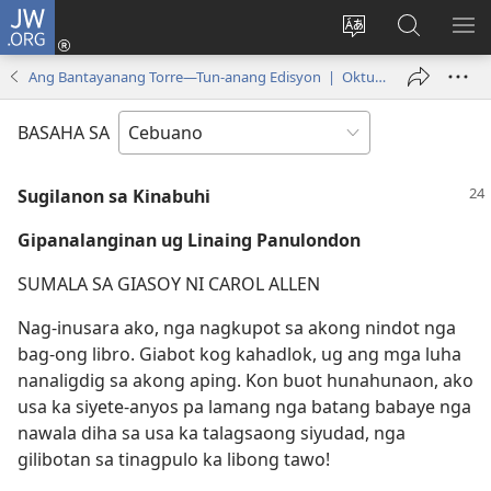
JW.ORG
Log
In
Ilisi
Pangitaa
IPA
(mo-
ang
sa
AN
Ang Bantayanang Torre—Tun-anang Edisyon | Oktubre 1, 2000
open
pinulongan
JW.ORG
ME
ug
sa
BASAHA SA
bag-
site
ong
Sugilanon sa Kinabuhi
window)
Gipanalanginan ug Linaing Panulondon
SUMALA SA GIASOY NI CAROL ALLEN
Nag-inusara ako, nga nagkupot sa akong nindot nga
bag-ong libro. Giabot kog kahadlok, ug ang mga luha
nanaligdig sa akong aping. Kon buot hunahunaon, ako
usa ka siyete-anyos pa lamang nga batang babaye nga
nawala diha sa usa ka talagsaong siyudad, nga
gilibotan sa tinagpulo ka libong tawo!