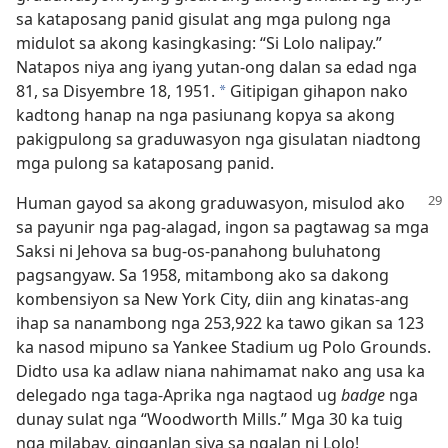
sa kataposang panid gisulat ang mga pulong nga
midulot sa akong kasingkasing: “Si Lolo nalipay.”
Natapos niya ang iyang yutan-ong dalan sa edad nga
81, sa Disyembre 18, 1951.
Gitipigan gihapon nako
a
kadtong hanap na nga pasiunang kopya sa akong
pakigpulong sa graduwasyon nga gisulatan niadtong
mga pulong sa kataposang panid.
Human gayod sa akong graduwasyon, misulod
ako
sa payunir nga pag-alagad, ingon sa pagtawag sa mga
Saksi ni Jehova sa bug-os-panahong buluhatong
pagsangyaw. Sa 1958, mitambong ako sa dakong
kombensiyon sa New York City, diin ang kinatas-ang
ihap sa nanambong nga 253,922 ka tawo gikan sa 123
ka nasod mipuno sa Yankee Stadium ug Polo Grounds.
Didto usa ka adlaw niana nahimamat nako ang usa ka
delegado nga taga-Aprika nga nagtaod ug
badge
nga
dunay sulat nga “Woodworth Mills.” Mga 30 ka tuig
nga milabay, ginganlan siya sa ngalan ni Lolo!