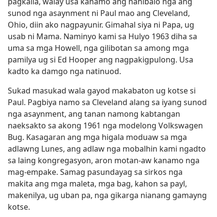
pagkaila, walay usa kanamo ang nahibalo nga ang
sunod nga asaynment ni Paul mao ang Cleveland,
Ohio, diin ako nagpayunir. Gimahal siya ni Papa, ug
usab ni Mama. Naminyo kami sa Hulyo 1963 diha sa
uma sa mga Howell, nga gilibotan sa among mga
pamilya ug si Ed Hooper ang nagpakigpulong. Usa
kadto ka damgo nga natinuod.
Sukad masukad wala gayod makabaton ug kotse si
Paul. Pagbiya namo sa Cleveland alang sa iyang sunod
nga asaynment, ang tanan namong kabtangan
naeksakto sa akong 1961 nga modelong Volkswagen
Bug. Kasagaran ang mga higala moduaw sa mga
adlawng Lunes, ang adlaw nga mobalhin kami ngadto
sa laing kongregasyon, aron motan-aw kanamo nga
mag-empake. Samag pasundayag sa sirkos nga
makita ang mga maleta, mga bag, kahon sa payl,
makenilya, ug uban pa, nga gikarga nianang gamayng
kotse.