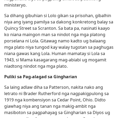
ministeryo.
Sa dihang gibuhian si Lolo gikan sa prisohan, gibalhin
niya ang iyang pamilya sa dakong konkretong balay sa
Quincy Street sa Scranton. Sa bata pa, nasinati kaayo
ko niana maingon man sa nindot nga mga platong
porselana ni Lola. Gitawag namo kadto ug balaang
mga plato niya tungod kay walay tugotan sa paghugas
niana gawas kang Lola. Human mamatay si Lola sa
1943, si Mama kasagarang mag-abiabi ug mogamit
niadtong nindot nga mga plato.
Puliki sa Pag-alagad sa Gingharian
Sa laing adlaw diha sa Patterson, nakita nako ang
letrato ni Brader Rutherford nga nagpakigpulong sa
1919 nga kombensiyon sa Cedar Point, Ohio. Didto
giawhag niya ang tanan nga makig-ambit nga
masiboton sa pagpahayag sa Gingharian sa Diyos ug