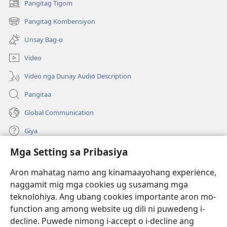
Pangitag Tigom
(mo-
open
Pangitag Kombensiyon
(mo-
ug
open
bag-
Unsay Bag-o
ug
ong
bag-
window)
Video
ong
window)
Video nga Dunay Audio Description
Pangitaa
Global Communication
Giya
Mga Setting sa Pribasiya
Donasyon
(mo-
open
Aron mahatag namo ang kinamaayohang experience,
ug
naggamit mig mga cookies ug susamang mga
Watchtower ONLINE NGA LIBRARYA
(mo-
bag-
teknolohiya. Ang ubang cookies importante aron mo-
open
ong
®
JW Hub
function ang among website ug dili ni puwedeng i-
ug
window)
(mo-
bag-
decline. Puwede nimong i-accept o i-decline ang
open