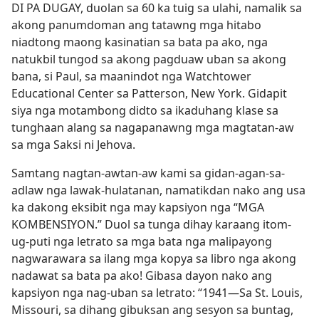
DI PA DUGAY, duolan sa 60 ka tuig sa ulahi, namalik sa
akong panumdoman ang tatawng mga hitabo
niadtong maong kasinatian sa bata pa ako, nga
natukbil tungod sa akong pagduaw uban sa akong
bana, si Paul, sa maanindot nga Watchtower
Educational Center sa Patterson, New York. Gidapit
siya nga motambong didto sa ikaduhang klase sa
tunghaan alang sa nagapanawng mga magtatan-aw
sa mga Saksi ni Jehova.
Samtang nagtan-awtan-aw kami sa gidan-agan-sa-
adlaw nga lawak-hulatanan, namatikdan nako ang usa
ka dakong eksibit nga may kapsiyon nga “MGA
KOMBENSIYON.” Duol sa tunga dihay karaang itom-
ug-puti nga letrato sa mga bata nga malipayong
nagwarawara sa ilang mga kopya sa libro nga akong
nadawat sa bata pa ako! Gibasa dayon nako ang
kapsiyon nga nag-uban sa letrato: “1941—Sa St. Louis,
Missouri, sa dihang gibuksan ang sesyon sa buntag,