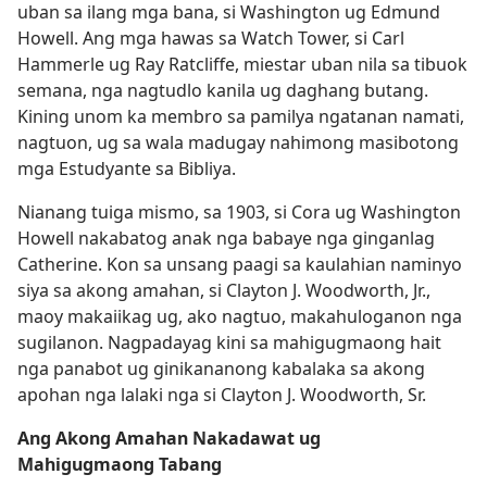
uban sa ilang mga bana, si Washington ug Edmund
Howell. Ang mga hawas sa Watch Tower, si Carl
Hammerle ug Ray Ratcliffe, miestar uban nila sa tibuok
semana, nga nagtudlo kanila ug daghang butang.
Kining unom ka membro sa pamilya ngatanan namati,
nagtuon, ug sa wala madugay nahimong masibotong
mga Estudyante sa Bibliya.
Nianang tuiga mismo, sa 1903, si Cora ug Washington
Howell nakabatog anak nga babaye nga ginganlag
Catherine. Kon sa unsang paagi sa kaulahian naminyo
siya sa akong amahan, si Clayton J. Woodworth, Jr.,
maoy makaiikag ug, ako nagtuo, makahuloganon nga
sugilanon. Nagpadayag kini sa mahigugmaong hait
nga panabot ug ginikananong kabalaka sa akong
apohan nga lalaki nga si Clayton J. Woodworth, Sr.
Ang Akong Amahan Nakadawat ug
Mahigugmaong Tabang