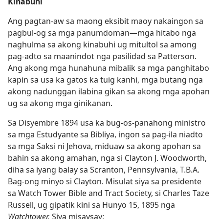
Kinabuhi
Ang pagtan-aw sa maong eksibit maoy nakaingon sa
pagbul-og sa mga panumdoman—mga hitabo nga
naghulma sa akong kinabuhi ug mitultol sa among
pag-adto sa maanindot nga pasilidad sa Patterson.
Ang akong mga hunahuna mibalik sa mga panghitabo
kapin sa usa ka gatos ka tuig kanhi, mga butang nga
akong nadunggan ilabina gikan sa akong mga apohan
ug sa akong mga ginikanan.
Sa Disyembre 1894 usa ka bug-os-panahong ministro
sa mga Estudyante sa Bibliya, ingon sa pag-ila niadto
sa mga Saksi ni Jehova, miduaw sa akong apohan sa
bahin sa akong amahan, nga si Clayton J. Woodworth,
diha sa iyang balay sa Scranton, Pennsylvania, T.B.A.
Bag-ong minyo si Clayton. Misulat siya sa presidente
sa Watch Tower Bible and Tract Society, si Charles Taze
Russell, ug gipatik kini sa Hunyo 15, 1895 nga
Watchtower.
Siya misaysay: