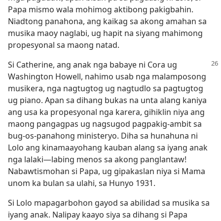
Papa mismo wala mohimog aktibong pakigbahin.
Niadtong panahona, ang kaikag sa akong amahan sa
musika maoy naglabi, ug hapit na siyang mahimong
propesyonal sa maong natad.
Si Catherine, ang anak nga babaye ni Cora ug
Washington Howell, nahimo usab nga malamposong
musikera, nga nagtugtog ug nagtudlo sa pagtugtog
ug piano. Apan sa dihang bukas na unta alang kaniya
ang usa ka propesyonal nga karera, gihiklin niya ang
maong pangagpas ug nagsugod pagpakig-ambit sa
bug-os-panahong ministeryo. Diha sa hunahuna ni
Lolo ang kinamaayohang kauban alang sa iyang anak
nga lalaki—labing menos sa akong panglantaw!
Nabawtismohan si Papa, ug gipakaslan niya si Mama
unom ka bulan sa ulahi, sa Hunyo 1931.
Si Lolo mapagarbohon gayod sa abilidad sa musika sa
iyang anak. Nalipay kaayo siya sa dihang si Papa