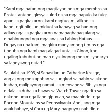
“Kami mga batan-ong magtiayon nga mga membro sa
Protestanteng iglesya sulod na sa mga napulo ka tuig;
apan sa pagkakaron, kami nagtuo, mitalikod sa
kangitngit niini ug miduol sa kahayag sa bag-ong
adlaw nga sa pagkakaron namanagbanag alang sa
gipahinungod nga mga anak sa Labing Hataas. . . .
Dugay na una kami magkita maoy among tim-os nga
tinguha nga kami mag-alagad unta sa Ginoo, kon
ugaling kabubut-on man niya, ingong mga misyonaryo
sa langyawng natad.”
Sa ulahi, sa 1903, si Sebastian ug Catherine Kresge,
ang akong mga apohan sa sungkod sa bahin sa akong
inahan, malipayong namati sa mensahe sa Bibliya nga
gidala sa duha ka hawas sa Watch Tower ngadto sa
dakong uma nga ilang gipuy-an, sa maanindot nga
Pocono Mountains sa Pennsylvania. Ang ilang mga
anak babaye, si Cora ug Mary, nagpuyo usab didto