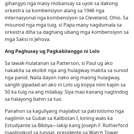
gihangyo nga maoy mobansay sa uyok sa dakong
orkestra sa kombensiyon alang sa 1946 nga
internasyonal nga kombensiyon sa Cleveland, Ohio. Sa
misunod nga mga tuig, si Papa maoy nagdumala sa
orkestra diha sa daghang ubang mga kombensiyon sa
mga Saksi ni Jehova.
Ang Paghusay ug Pagkabilanggo ni Lolo
Sa lawak-hulatanan sa Patterson, si Paul ug ako
nakakita sa eksibit nga ang hulagway makita sa sunod
nga panid. Naila dayon nako ang maong hulagway,
sanglit gipadad-an ako ni Lolo ug kopya niini kapin sa
50 ka tuig na ang milabay. Siya mao kanang nagtindog
sa halayong bahin sa tuo.
Panahon sa kaguliyang maylabot sa patriotismo nga
naglimin sa Gubat sa Kalibotan I, kining walo ka
Estudyante sa Bibliya—lakip kang Joseph F. Rutherford
(naglingkod sa tunga), presidente sa Watch Tower