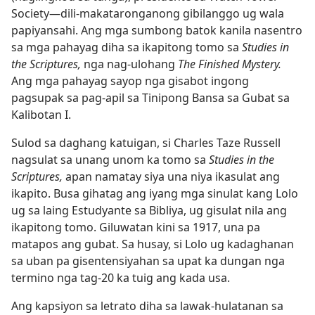
Society—dili-makataronganong gibilanggo ug wala
papiyansahi. Ang mga sumbong batok kanila nasentro
sa mga pahayag diha sa ikapitong tomo sa
Studies in
the Scriptures,
nga nag-ulohang
The Finished Mystery.
Ang mga pahayag sayop nga gisabot ingong
pagsupak sa pag-apil sa Tinipong Bansa sa Gubat sa
Kalibotan I.
Sulod sa daghang katuigan, si Charles Taze Russell
nagsulat sa unang unom ka tomo sa
Studies in the
Scriptures,
apan namatay siya una niya ikasulat ang
ikapito. Busa gihatag ang iyang mga sinulat kang Lolo
ug sa laing Estudyante sa Bibliya, ug gisulat nila ang
ikapitong tomo. Giluwatan kini sa 1917, una pa
matapos ang gubat. Sa husay, si Lolo ug kadaghanan
sa uban pa gisentensiyahan sa upat ka dungan nga
termino nga tag-20 ka tuig ang kada usa.
Ang kapsiyon sa letrato diha sa lawak-hulatanan sa