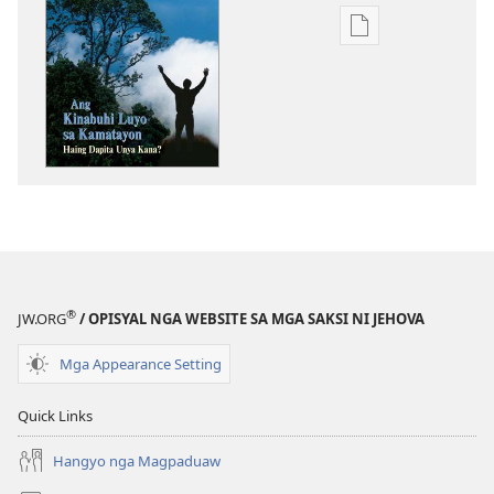
Opsiyon
sa
pag-
download
sa
publikasyon
ANG
BANTAYANANG
TORRE
—
TUN-
®
JW.ORG
/ OPISYAL NGA WEBSITE SA MGA SAKSI NI JEHOVA
ANANG
EDISYON
Mga Appearance Setting
Oktubre 1,
2000
Quick Links
Hangyo nga Magpaduaw