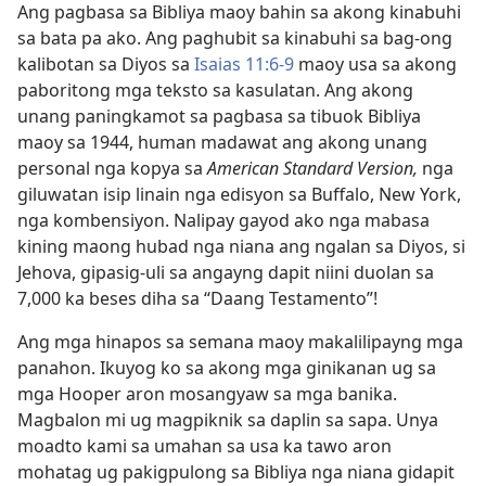
Ang pagbasa sa Bibliya maoy bahin sa akong kinabuhi
sa bata pa ako. Ang paghubit sa kinabuhi sa bag-ong
kalibotan sa Diyos sa
Isaias 11:6-9
maoy usa sa akong
paboritong mga teksto sa kasulatan. Ang akong
unang paningkamot sa pagbasa sa tibuok Bibliya
maoy sa 1944, human madawat ang akong unang
personal nga kopya sa
American Standard Version,
nga
giluwatan isip linain nga edisyon sa Buffalo, New York,
nga kombensiyon. Nalipay gayod ako nga mabasa
kining maong hubad nga niana ang ngalan sa Diyos, si
Jehova, gipasig-uli sa angayng dapit niini duolan sa
7,000 ka beses diha sa “Daang Testamento”!
Ang mga hinapos sa semana maoy makalilipayng mga
panahon. Ikuyog ko sa akong mga ginikanan ug sa
mga Hooper aron mosangyaw sa mga banika.
Magbalon mi ug magpiknik sa daplin sa sapa. Unya
moadto kami sa umahan sa usa ka tawo aron
mohatag ug pakigpulong sa Bibliya nga niana gidapit