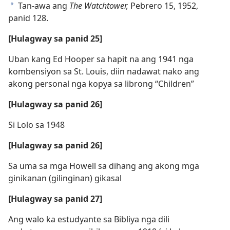
Tan-awa ang
The Watchtower,
Pebrero 15, 1952,
a
panid 128.
[Hulagway sa panid 25]
Uban kang Ed Hooper sa hapit na ang 1941 nga
kombensiyon sa St. Louis, diin nadawat nako ang
akong personal nga kopya sa librong “Children”
[Hulagway sa panid 26]
Si Lolo sa 1948
[Hulagway sa panid 26]
Sa uma sa mga Howell sa dihang ang akong mga
ginikanan (gilinginan) gikasal
[Hulagway sa panid 27]
Ang walo ka estudyante sa Bibliya nga dili