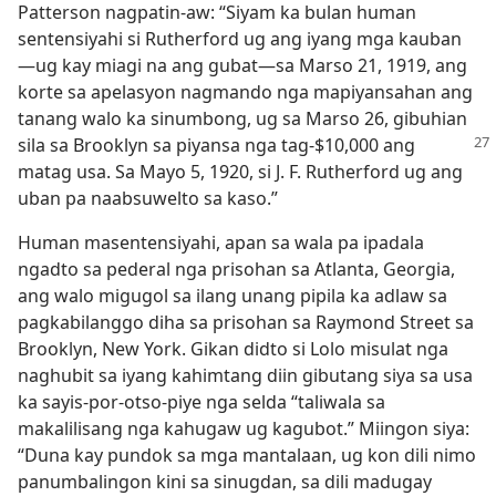
Patterson nagpatin-aw: “Siyam ka bulan human
sentensiyahi si Rutherford ug ang iyang mga kauban
—ug kay miagi na ang gubat—sa Marso 21, 1919, ang
korte sa apelasyon nagmando nga mapiyansahan ang
tanang walo ka sinumbong, ug sa Marso 26, gibuhian
sila sa Brooklyn sa piyansa nga tag-$10,000
ang
matag usa. Sa Mayo 5, 1920, si J. F. Rutherford ug ang
uban pa naabsuwelto sa kaso.”
Human masentensiyahi, apan sa wala pa ipadala
ngadto sa pederal nga prisohan sa Atlanta, Georgia,
ang walo migugol sa ilang unang pipila ka adlaw sa
pagkabilanggo diha sa prisohan sa Raymond Street sa
Brooklyn, New York. Gikan didto si Lolo misulat nga
naghubit sa iyang kahimtang diin gibutang siya sa usa
ka sayis-por-otso-piye nga selda “taliwala sa
makalilisang nga kahugaw ug kagubot.” Miingon siya:
“Duna kay pundok sa mga mantalaan, ug kon dili nimo
panumbalingon kini sa sinugdan, sa dili madugay