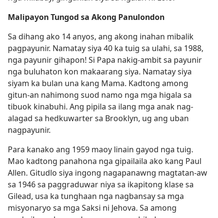
Malipayon Tungod sa Akong Panulondon
Sa dihang ako 14 anyos, ang akong inahan mibalik
pagpayunir. Namatay siya 40 ka tuig sa ulahi, sa 1988,
nga payunir gihapon! Si Papa nakig-ambit sa payunir
nga buluhaton kon makaarang siya. Namatay siya
siyam ka bulan una kang Mama. Kadtong among
gitun-an nahimong suod namo nga mga higala sa
tibuok kinabuhi. Ang pipila sa ilang mga anak nag-
alagad sa hedkuwarter sa Brooklyn, ug ang uban
nagpayunir.
Para kanako ang 1959 maoy linain gayod nga tuig.
Mao kadtong panahona nga gipailaila ako kang Paul
Allen. Gitudlo siya ingong nagapanawng magtatan-aw
sa 1946 sa paggraduwar niya sa ikapitong klase sa
Gilead, usa ka tunghaan nga nagbansay sa mga
misyonaryo sa mga Saksi ni Jehova. Sa among