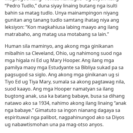
“Pedro Tudlo,” duna siyay linaing butang nga isulti
bahin sa matag tudlo. Unya mainampingon niyang
gunitan ang tanang tudlo samtang ihatag niya ang
leksiyon: “Kon magkahiusa labing maayo ang ilang
matrabaho, ang matag usa motabang sa lain.”
Human sila maminyo, ang akong mga ginikanan
mibalhin sa Cleveland, Ohio, ug nahimong suod nga
mga higala ni Ed ug Mary Hooper. Ang ilang mga
pamilya maoy mga Estudyante sa Bibliya sukad pa sa
pagsugod sa siglo. Ang akong mga ginikanan ug si
Tiyo Ed ug Tiya Mary, sumala sa akong pagtawag nila,
suod kaayo. Ang mga Hooper namatyan sa ilang
bugtong anak, usa ka batang babaye, busa sa dihang
natawo ako sa 1934, nahimo akong ilang linaing “anak
nga babaye.” Gimatuto sa ingon nianang dagaya sa
espirituwal nga palibot, nagpahinungod ako sa Diyos
ug nabawtismohan una pa mag-otso anyos.