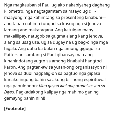
Nga magkauban si Paul ug ako nakabiyaheg daghang
kilometro, nga nagtagamtam sa maayo ug dili-
maayong mga kahimtang sa presenteng kinabuhi—
ang tanan nahimo tungod sa kusog nga si Jehova
lamang ang makatagana. Ang katuigan maoy
makalilipay, natugob sa gugma alang kang Jehova,
alang sa usag usa, ug sa dugay na ug bag-o nga mga
higala. Ang duha ka bulan nga among gigugol sa
Patterson samtang si Paul gibansay mao ang
kinanindotang yugto sa among kinabuhi hangtod
karon. Ang pagtan-aw sa yutan-ong organisasyon ni
Jehova sa duol nagpalig-on sa pagtuo nga gipasa
kanako ingong bahin sa akong bililhong espirituwal
nga panulondon:
Mao gayod kini ang organisasyon sa
Diyos.
Pagkadakong kalipay nga mahimo ganing
gamayng bahin niini!
[Footnote]