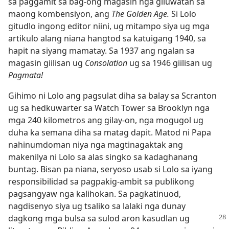
sa paggamit sa bag-ong magasin nga giluwatan sa
maong kombensiyon, ang
The Golden Age.
Si Lolo
gitudlo ingong editor niini, ug mitampo siya ug mga
artikulo alang niana hangtod sa katuigang 1940, sa
hapit na siyang mamatay. Sa 1937 ang ngalan sa
magasin giilisan ug
Consolation
ug sa 1946 giilisan ug
Pagmata!
Gihimo ni Lolo ang pagsulat diha sa balay sa Scranton
ug sa hedkuwarter sa Watch Tower sa Brooklyn nga
mga 240 kilometros ang gilay-on, nga mogugol ug
duha ka semana diha sa matag dapit. Matod ni Papa
nahinumdoman niya nga magtinagaktak ang
makenilya ni Lolo sa alas singko sa kadaghanang
buntag. Bisan pa niana, seryoso usab si Lolo sa iyang
responsibilidad sa pagpakig-ambit sa publikong
pagsangyaw nga kalihokan. Sa pagkatinuod,
nagdisenyo siya ug tsaliko sa lalaki nga dunay
dagkong mga bulsa sa sulod aron kasudlan ug