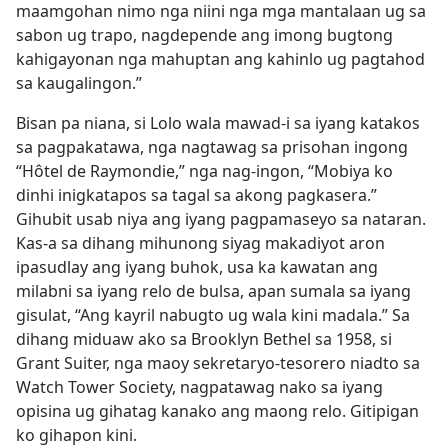
maamgohan nimo nga niini nga mga mantalaan ug sa
sabon ug trapo, nagdepende ang imong bugtong
kahigayonan nga mahuptan ang kahinlo ug pagtahod
sa kaugalingon.”
Bisan pa niana, si Lolo wala mawad-i sa iyang katakos
sa pagpakatawa, nga nagtawag sa prisohan ingong
“Hôtel de Raymondie,” nga nag-ingon, “Mobiya ko
dinhi inigkatapos sa tagal sa akong pagkasera.”
Gihubit usab niya ang iyang pagpamaseyo sa nataran.
Kas-a sa dihang mihunong siyag makadiyot aron
ipasudlay ang iyang buhok, usa ka kawatan ang
milabni sa iyang relo de bulsa, apan sumala sa iyang
gisulat, “Ang kayril nabugto ug wala kini madala.” Sa
dihang miduaw ako sa Brooklyn Bethel sa 1958, si
Grant Suiter, nga maoy sekretaryo-tesorero niadto sa
Watch Tower Society, nagpatawag nako sa iyang
opisina ug gihatag kanako ang maong relo. Gitipigan
ko gihapon kini.