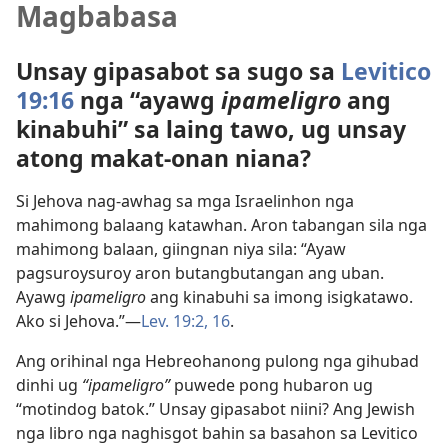
Magbabasa
Unsay gipasabot sa sugo sa
Levitico
19:16
nga “ayawg
ipameligro
ang
kinabuhi” sa laing tawo, ug unsay
atong makat-onan niana?
Si Jehova nag-awhag sa mga Israelinhon nga
mahimong balaang katawhan. Aron tabangan sila nga
mahimong balaan, giingnan niya sila: “Ayaw
pagsuroysuroy aron butangbutangan ang uban.
Ayawg
ipameligro
ang kinabuhi sa imong isigkatawo.
Ako si Jehova.”—
Lev. 19:2,
16
.
Ang orihinal nga Hebreohanong pulong nga gihubad
dinhi ug
“ipameligro”
puwede pong hubaron ug
“motindog batok.” Unsay gipasabot niini? Ang Jewish
nga libro nga naghisgot bahin sa basahon sa Levitico