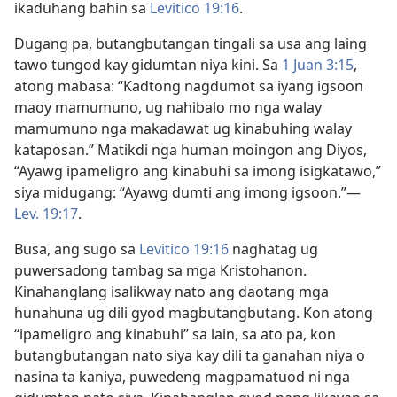
ikaduhang bahin sa
Levitico 19:16
.
Dugang pa, butangbutangan tingali sa usa ang laing
tawo tungod kay gidumtan niya kini. Sa
1 Juan 3:15
,
atong mabasa: “Kadtong nagdumot sa iyang igsoon
maoy mamumuno, ug nahibalo mo nga walay
mamumuno nga makadawat ug kinabuhing walay
kataposan.” Matikdi nga human moingon ang Diyos,
“Ayawg ipameligro ang kinabuhi sa imong isigkatawo,”
siya midugang: “Ayawg dumti ang imong igsoon.”—
Lev. 19:17
.
Busa, ang sugo sa
Levitico 19:16
naghatag ug
puwersadong tambag sa mga Kristohanon.
Kinahanglang isalikway nato ang daotang mga
hunahuna ug dili gyod magbutangbutang. Kon atong
“ipameligro ang kinabuhi” sa lain, sa ato pa, kon
butangbutangan nato siya kay dili ta ganahan niya o
nasina ta kaniya, puwedeng magpamatuod ni nga