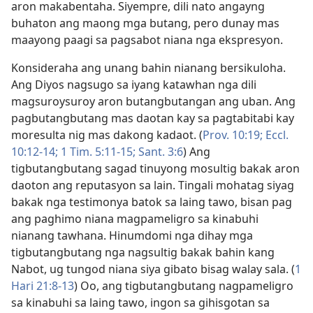
aron makabentaha. Siyempre, dili nato angayng
buhaton ang maong mga butang, pero dunay mas
maayong paagi sa pagsabot niana nga ekspresyon.
Konsideraha ang unang bahin nianang bersikuloha.
Ang Diyos nagsugo sa iyang katawhan nga dili
magsuroysuroy aron butangbutangan ang uban. Ang
pagbutangbutang mas daotan kay sa pagtabitabi kay
moresulta nig mas dakong kadaot. (
Prov. 10:19;
Eccl.
10:12-14;
1 Tim. 5:11-15;
Sant. 3:6
) Ang
tigbutangbutang sagad tinuyong mosultig bakak aron
daoton ang reputasyon sa lain. Tingali mohatag siyag
bakak nga testimonya batok sa laing tawo, bisan pag
ang paghimo niana magpameligro sa kinabuhi
nianang tawhana. Hinumdomi nga dihay mga
tigbutangbutang nga nagsultig bakak bahin kang
Nabot, ug tungod niana siya gibato bisag walay sala. (
1
Hari 21:8-13
) Oo, ang tigbutangbutang nagpameligro
sa kinabuhi sa laing tawo, ingon sa gihisgotan sa