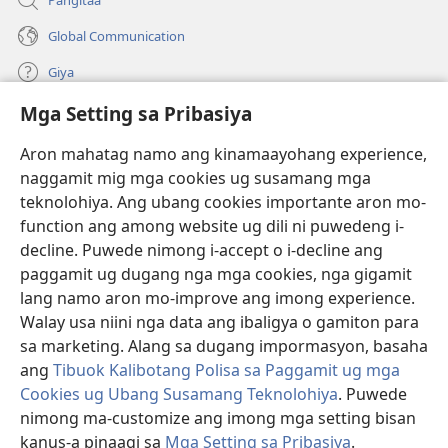
Global Communication
Giya
Mga Setting sa Pribasiya
Donasyon
(mo-
open
Aron mahatag namo ang kinamaayohang experience,
ug
naggamit mig mga cookies ug susamang mga
Watchtower ONLINE NGA LIBRARYA
(mo-
bag-
teknolohiya. Ang ubang cookies importante aron mo-
open
ong
®
JW Hub
function ang among website ug dili ni puwedeng i-
ug
window)
(mo-
bag-
decline. Puwede nimong i-accept o i-decline ang
open
ong
®
JW Library
ug
paggamit ug dugang nga mga cookies, nga gigamit
window)
bag-
lang namo aron mo-improve ang imong experience.
ong
Watchtower Library
Walay usa niini nga data ang ibaligya o gamiton para
window)
sa marketing. Alang sa dugang impormasyon, basaha
ang
Tibuok Kalibotang Polisa sa Paggamit ug mga
Cookies ug Ubang Susamang Teknolohiya
. Puwede
Copyright
© 2026 Watch Tower Bible and Tract Society of Pennsylvania.
nimong ma-customize ang imong mga setting bisan
KONDISYONES SA PAGGAMIT
|
POLISA SA PRIBASIYA
|
MGA SETTING
kanus-a pinaagi sa
Mga Setting sa Pribasiya
.