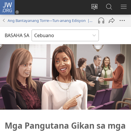
JW.ORG
Log
In
Ilisi
Pangitaa
IPA
(mo-
ang
sa
AN
Ang Bantayanang Torre—Tun-anang Edisyon | Disyembre 2021
open
pinulongan
JW.ORG
ME
ug
sa
BASAHA SA
bag-
site
ong
window)
Mga Pangutana Gikan sa mga