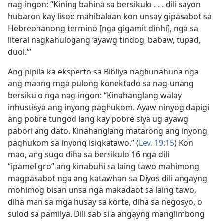
nag-ingon: “Kining bahina sa bersikulo . . . dili sayon
hubaron kay lisod mahibaloan kon unsay gipasabot sa
Hebreohanong termino [nga gigamit dinhi], nga sa
literal nagkahulogang ‘ayawg tindog ibabaw, tupad,
duol.’”
Ang pipila ka eksperto sa Bibliya naghunahuna nga
ang maong mga pulong konektado sa nag-unang
bersikulo nga nag-ingon: “Kinahanglang walay
inhustisya ang inyong paghukom. Ayaw ninyog dapigi
ang pobre tungod lang kay pobre siya ug ayawg
pabori ang dato. Kinahanglang matarong ang inyong
paghukom sa inyong isigkatawo.” (
Lev. 19:15
) Kon
mao, ang sugo diha sa bersikulo 16 nga dili
“ipameligro” ang kinabuhi sa laing tawo mahimong
magpasabot nga ang katawhan sa Diyos dili angayng
mohimog bisan unsa nga makadaot sa laing tawo,
diha man sa mga husay sa korte, diha sa negosyo, o
sulod sa pamilya. Dili sab sila angayng manglimbong