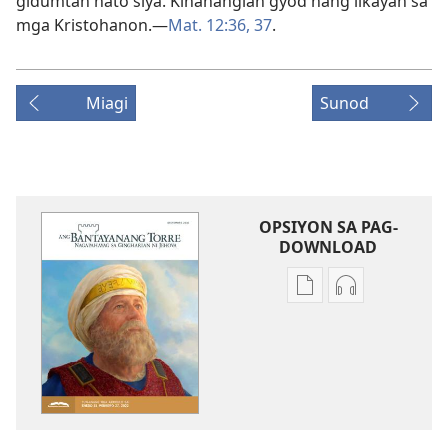
gidumtan nato siya. Kinahanglan gyod nang likayan sa
mga Kristohanon.—
Mat. 12:36, 37
.
Miagi
Sunod
OPSIYON SA PAG-
DOWNLOAD
Opsiyon
Opsiyon
sa
sa
pag-
pag-
download
download
sa
sa
publikasyon
audio
ANG
ANG