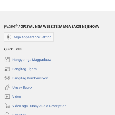
BANTAYANANG
BANTAYANA
TORRE
TORRE
—
—
TUN-
TUN-
®
JW.ORG
/ OPISYAL NGA WEBSITE SA MGA SAKSI NI JEHOVA
ANANG
ANANG
EDISYON
EDISYON
Mga Appearance Setting
Disyembre 2021
Disyembre 2
Quick Links
Hangyo nga Magpaduaw
Pangitag Tigom
(mo-
open
Pangitag Kombensiyon
(mo-
ug
open
bag-
Unsay Bag-o
ug
ong
bag-
window)
Video
ong
window)
Video nga Dunay Audio Description
Pangitaa