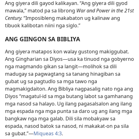
Ang giyera dili gayod kalikayan. “Ang giyera dili gyod
mawala,” matod pa sa librong
War and Power in the 21st
Century.
“Imposibleng makabaton ug kalinaw ang
tibuok kalibotan niini nga siglo.”
ANG GIINGON SA BIBLIYA
Ang giyera matapos kon walay gustong makiggubat.
Ang Gingharian sa Diyos​—usa ka tinuod nga gobyerno
nga magmando gikan sa langit—​molihok sa dili
madugay sa pagwagtang sa tanang hinagiban sa
gubat ug sa pagtudlo sa mga tawo nga
magmakigdaiton. Ang Bibliya nagpasalig nato nga ang
Diyos “magatul-id sa mga butang labot sa gamhanang
mga nasod sa halayo. Ug ilang pagasalsalon ang ilang
mga espada nga mga punta sa daro ug ang ilang mga
bangkaw nga mga galab. Dili sila mobakyaw sa
espada, nasod batok sa nasod, ni makakat-on pa sila
sa gubat.”​—
Miqueas 4:3
.