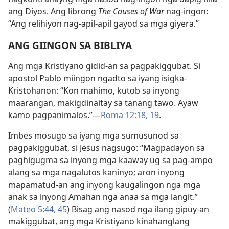
ang Diyos. Ang librong
The Causes of War
nag-ingon:
“Ang relihiyon nag-apil-apil gayod sa mga giyera.”
ANG GIINGON SA BIBLIYA
Ang mga Kristiyano gidid-an sa pagpakiggubat. Si
apostol Pablo miingon ngadto sa iyang isigka-
Kristohanon: “Kon mahimo, kutob sa inyong
maarangan, makigdinaitay sa tanang tawo. Ayaw
kamo pagpanimalos.”​—
Roma 12:18, 19
.
Imbes mosugo sa iyang mga sumusunod sa
pagpakiggubat, si Jesus nagsugo: “Magpadayon sa
paghigugma sa inyong mga kaaway ug sa pag-ampo
alang sa mga nagalutos kaninyo; aron inyong
mapamatud-an ang inyong kaugalingon nga mga
anak sa inyong Amahan nga anaa sa mga langit.”
(
Mateo 5:44, 45
) Bisag ang nasod nga ilang gipuy-an
makiggubat, ang mga Kristiyano kinahanglang