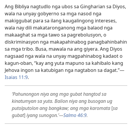
Ang Bibliya nagtudlo nga ubos sa Gingharian sa Diyos,
wala na unyay gobyerno sa mga nasod nga
makiggubat para sa ilang kaugalingong intereses,
wala nay dili makataronganong mga balaod nga
makaaghat sa mga tawo sa pagrebolusyon, o
diskriminasyon nga makapahinabog panagbahinbahin
sa mga tribo. Busa, mawala na ang giyera. Ang Diyos
nagsaad nga wala na unyay magpahinabog kadaot o
kagun-oban, “kay ang yuta mapuno sa kahibalo kang
Jehova ingon sa katubigan nga nagtabon sa dagat.”​—
Isaias 11:9
.
‘Pahunongon niya ang mga gubat hangtod sa
kinatumyan sa yuta. Balion niya ang busogan ug
putolputolon ang bangkaw; ang mga karomata
[
sa
gubat
]
iyang sunogon.’​—
Salmo 46:9
.