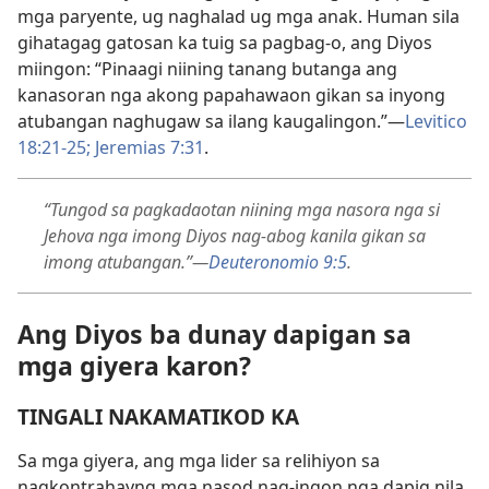
mga paryente, ug naghalad ug mga anak. Human sila
gihatagag gatosan ka tuig sa pagbag-o, ang Diyos
miingon: “Pinaagi niining tanang butanga ang
kanasoran nga akong papahawaon gikan sa inyong
atubangan naghugaw sa ilang kaugalingon.”​—
Levitico
18:21-25;
Jeremias 7:31
.
“Tungod sa pagkadaotan niining mga nasora nga si
Jehova nga imong Diyos nag-abog kanila gikan sa
imong atubangan.”​—
Deuteronomio 9:5
.
Ang Diyos ba dunay dapigan sa
mga giyera karon?
TINGALI NAKAMATIKOD KA
Sa mga giyera, ang mga lider sa relihiyon sa
nagkontrahayng mga nasod nag-ingon nga dapig nila