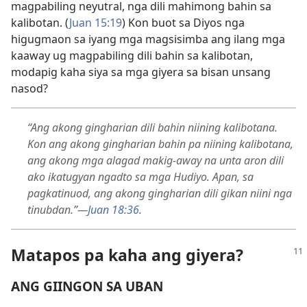
magpabiling neyutral, nga dili mahimong bahin sa
kalibotan. (
Juan 15:19
) Kon buot sa Diyos nga
higugmaon sa iyang mga magsisimba ang ilang mga
kaaway ug magpabiling dili bahin sa kalibotan,
modapig kaha siya sa mga giyera sa bisan unsang
nasod?
“Ang akong gingharian dili bahin niining kalibotana.
Kon ang akong gingharian bahin pa niining kalibotana,
ang akong mga alagad makig-away na unta aron dili
ako ikatugyan ngadto sa mga Hudiyo. Apan, sa
pagkatinuod, ang akong gingharian dili gikan niini nga
tinubdan.”​—
Juan 18:36
.
Matapos pa kaha ang giyera?
ANG GIINGON SA UBAN