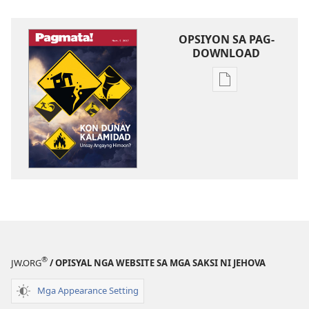
OPSIYON SA PAG-
DOWNLOAD
Opsiyon
sa
pag-
download
sa
publikasyon
PAGMATA!
Kon
Dunay
Kalamidad​
—
®
JW.ORG
/ OPISYAL NGA WEBSITE SA MGA SAKSI NI JEHOVA
Unsay
Angayng
Mga Appearance Setting
Himoon?