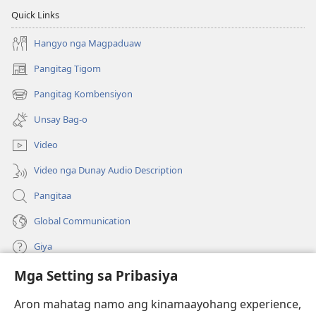
Quick Links
Hangyo nga Magpaduaw
Pangitag Tigom
(mo-
open
Pangitag Kombensiyon
(mo-
ug
open
bag-
Unsay Bag-o
ug
ong
bag-
window)
Video
ong
window)
Video nga Dunay Audio Description
Pangitaa
Global Communication
Giya
Mga Setting sa Pribasiya
Donasyon
(mo-
open
Aron mahatag namo ang kinamaayohang experience,
ug