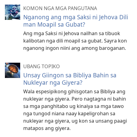
KOMON NGA MGA PANGUTANA
Nganong ang mga Saksi ni Jehova Dili
man Moapil sa Gubat?
Ang mga Saksi ni Jehova nailhan sa tibuok
kalibotan nga dili moapil sa gubat. Sayra kon
nganong ingon niini ang among baroganan.
UBANG TOPIKO
Unsay Giingon sa Bibliya Bahin sa
Nukleyar nga Giyera?
Wala espesipikong gihisgotan sa Bibliya ang
nukleyar nga giyera. Pero nagtagna ni bahin
sa mga panghitabo ug kinaiya sa mga tawo
nga tungod niana naay kapeligrohan sa
nukleyar nga giyera, ug kon sa unsang paagi
matapos ang giyera.