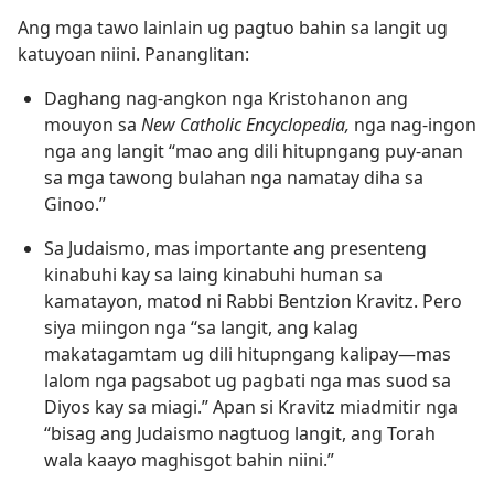
Ang mga tawo lainlain ug pagtuo bahin sa langit ug
katuyoan niini. Pananglitan:
Daghang nag-angkon nga Kristohanon ang
mouyon sa
New Catholic Encyclopedia,
nga nag-ingon
nga ang langit “mao ang dili hitupngang puy-anan
sa mga tawong bulahan nga namatay diha sa
Ginoo.”
Sa Judaismo, mas importante ang presenteng
kinabuhi kay sa laing kinabuhi human sa
kamatayon, matod ni Rabbi Bentzion Kravitz. Pero
siya miingon nga “sa langit, ang kalag
makatagamtam ug dili hitupngang kalipay—mas
lalom nga pagsabot ug pagbati nga mas suod sa
Diyos kay sa miagi.” Apan si Kravitz miadmitir nga
“bisag ang Judaismo nagtuog langit, ang Torah
wala kaayo maghisgot bahin niini.”