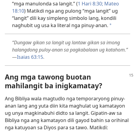
“mga manulonda sa langit.” (
1 Hari 8:30;
Mateo
18:10
) Matikdi nga ang pulong “mga langit” ug
“langit” dili kay simpleng simbolo lang, kondili
naghubit ug usa ka literal nga pinuy-anan.
a
“Dungaw gikan sa langit ug lantaw gikan sa imong
halangdong puloy-anan sa pagkabalaan ug katahom.”
—
Isaias 63:15
.
Ang mga tawong buotan
mahilangit ba inigkamatay?
Ang Bibliya wala magtudlo nga temporaryong pinuy-
anan lang ang yuta diin kita maghulat ug kamatayon
ug unya magkinabuhi didto sa langit. Gipatin-aw sa
Bibliya nga ang kamatayon dili gayod bahin sa orihinal
nga katuyoan sa Diyos para sa tawo. Matikdi: