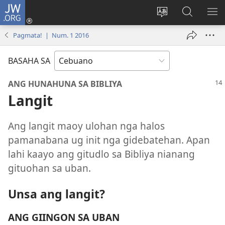
JW.ORG
Log
In
Ilisi
Pangitaa
IPA
(mo-
ang
sa
AN
Pagmata! | Num. 1 2016
open
pinulongan
JW.ORG
ME
ug
sa
BASAHA SA
bag-
site
ong
ANG HUNAHUNA SA BIBLIYA
window)
Langit
Ang langit maoy ulohan nga halos
pamanabana ug init nga gidebatehan. Apan
lahi kaayo ang gitudlo sa Bibliya nianang
gituohan sa uban.
Unsa ang langit?
ANG GIINGON SA UBAN