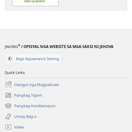
publikasyon
PAGMATA!
Tinamdan
Dako
ug
Epekto!
®
JW.ORG
/ OPISYAL NGA WEBSITE SA MGA SAKSI NI JEHOVA
Mga Appearance Setting
Quick Links
Hangyo nga Magpaduaw
Pangitag Tigom
(mo-
open
Pangitag Kombensiyon
(mo-
ug
open
bag-
Unsay Bag-o
ug
ong
bag-
window)
Video
ong