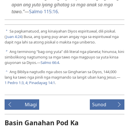
apan ang yuta iyang gihatag sa mga anak sa mga
tawo.”
​—
Salmo 115:16
.
Sa pagkamatuod, ang kinaiyahan Diyos espirituwal, dili pisikal.
a
(
Juan 4:24
) Busa, ang iyang puy-anan angay nga sa espirituwal nga
dapit nga lahi sa atong pisikal o makita nga uniberso.
Ang terminong “bag-ong yuta” dili literal nga planeta; hinunoa, kini
b
simbolikong nagtumong sa mga tawo nga magpuyo sa yuta kinsa
giuyonan sa Diyos.—
Salmo 66:4
.
Ang Bibliya nagtudlo nga ubos sa Gingharian sa Diyos, 144,000
c
lang ka tawo nga pinili nga magmando sa langit uban kang Jesus.—
1 Pedro 1:3, 4;
Pinadayag 14:1
.
Miagi
Sunod
Basin Ganahan Pod Ka