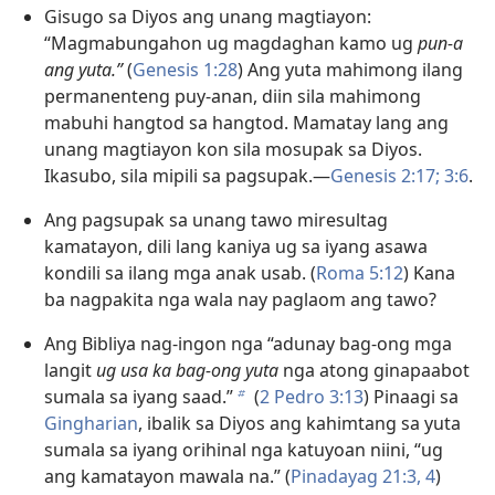
Gisugo sa Diyos ang unang magtiayon:
“Magmabungahon ug magdaghan kamo ug
pun-a
ang yuta.”
(
Genesis 1:28
) Ang yuta mahimong ilang
permanenteng puy-anan, diin sila mahimong
mabuhi hangtod sa hangtod. Mamatay lang ang
unang magtiayon kon sila mosupak sa Diyos.
Ikasubo, sila mipili sa pagsupak.—
Genesis 2:17;
3:6
.
Ang pagsupak sa unang tawo miresultag
kamatayon, dili lang kaniya ug sa iyang asawa
kondili sa ilang mga anak usab. (
Roma 5:12
) Kana
ba nagpakita nga wala nay paglaom ang tawo?
Ang Bibliya nag-ingon nga “adunay bag-ong mga
langit
ug usa ka bag-ong yuta
nga atong ginapaabot
sumala sa iyang saad.”
(
2 Pedro 3:13
) Pinaagi sa
b
Gingharian
, ibalik sa Diyos ang kahimtang sa yuta
sumala sa iyang orihinal nga katuyoan niini, “ug
ang kamatayon mawala na.” (
Pinadayag 21:3, 4
)