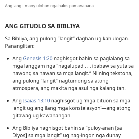
Ang langit maoy ulohan nga halos pamanabana
ANG GITUDLO SA BIBLIYA
Sa Bibliya, ang pulong “langit” daghan ug kahulogan.
Pananglitan:
Ang
Genesis 1:20
naghisgot bahin sa paglalang sa
mga langgam nga “nagalupad . . . ibabaw sa yuta sa
nawong sa hawan sa mga langit.” Niining tekstoha,
ang pulong “langit” nagtumong sa atong
atmospera, ang makita nga asul nga kalangitan.
Ang
Isaias 13:10
naghisgot ug ‘mga bituon sa mga
langit ug ang ilang mga konstelasyon’—ang atong
gitawag ug kawanangan.
Ang Bibliya naghisgot bahin sa “puloy-anan [sa
Diyos] sa mga langit” ug nag-ingon nga dunay