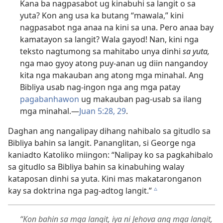
Kana ba nagpasabot ug kinabuhi sa langit o sa
yuta? Kon ang usa ka butang “mawala,” kini
nagpasabot nga anaa na kini sa una. Pero anaa bay
kamatayon sa langit? Wala gayod! Nan, kini nga
teksto nagtumong sa mahitabo unya dinhi
sa yuta,
nga mao gyoy atong puy-anan ug diin nangandoy
kita nga makauban ang atong mga minahal. Ang
Bibliya usab nag-ingon nga ang mga patay
pagabanhawon
ug makauban pag-usab sa ilang
mga minahal.—
Juan 5:28, 29
.
Daghan ang nangalipay dihang nahibalo sa gitudlo sa
Bibliya bahin sa langit. Pananglitan, si George nga
kaniadto Katoliko miingon: “Nalipay ko sa pagkahibalo
sa gitudlo sa Bibliya bahin sa kinabuhing walay
kataposan dinhi sa yuta. Kini mas makataronganon
kay sa doktrina nga pag-adtog langit.”
c
“Kon bahin sa mga langit, iya ni Jehova ang mga langit,