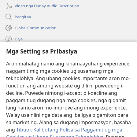
window)
Video nga Dunay Audio Description
Pangitaa
Global Communication
Giya
Mga Setting sa Pribasiya
Donasyon
(mo-
open
Aron mahatag namo ang kinamaayohang experience,
ug
naggamit mig mga cookies ug susamang mga
Watchtower ONLINE NGA LIBRARYA
(mo-
bag-
teknolohiya. Ang ubang cookies importante aron mo-
open
ong
®
JW Hub
function ang among website ug dili ni puwedeng i-
ug
window)
(mo-
bag-
decline. Puwede nimong i-accept o i-decline ang
open
ong
®
JW Library
ug
paggamit ug dugang nga mga cookies, nga gigamit
window)
bag-
lang namo aron mo-improve ang imong experience.
ong
Watchtower Library
Walay usa niini nga data ang ibaligya o gamiton para
window)
sa marketing. Alang sa dugang impormasyon, basaha
ang
Tibuok Kalibotang Polisa sa Paggamit ug mga