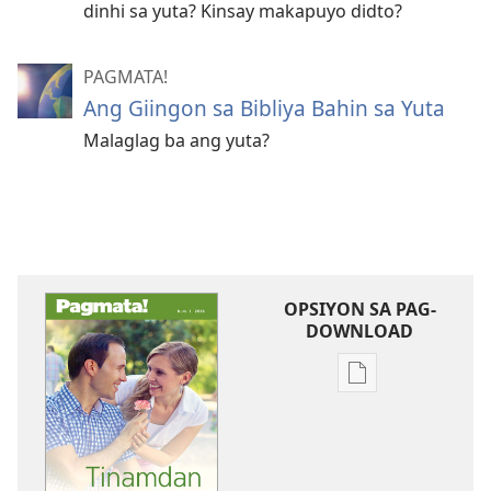
dinhi sa yuta? Kinsay makapuyo didto?
PAGMATA!
Ang Giingon sa Bibliya Bahin sa Yuta
Malaglag ba ang yuta?
OPSIYON SA PAG-
DOWNLOAD
Opsiyon
sa
pag-
download
sa