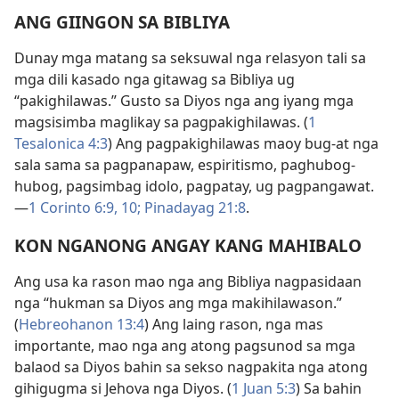
ANG GIINGON SA BIBLIYA
Dunay mga matang sa seksuwal nga relasyon tali sa
mga dili kasado nga gitawag sa Bibliya ug
“pakighilawas.” Gusto sa Diyos nga ang iyang mga
magsisimba maglikay sa pagpakighilawas. (
1
Tesalonica 4:3
) Ang pagpakighilawas maoy bug-at nga
sala sama sa pagpanapaw, espiritismo, paghubog-
hubog, pagsimbag idolo, pagpatay, ug pagpangawat.
—
1 Corinto 6:9, 10;
Pinadayag 21:8
.
KON NGANONG ANGAY KANG MAHIBALO
Ang usa ka rason mao nga ang Bibliya nagpasidaan
nga “hukman sa Diyos ang mga makihilawason.”
(
Hebreohanon 13:4
) Ang laing rason, nga mas
importante, mao nga ang atong pagsunod sa mga
balaod sa Diyos bahin sa sekso nagpakita nga atong
gihigugma si Jehova nga Diyos. (
1 Juan 5:3
) Sa bahin