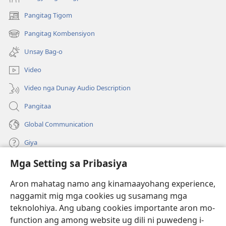
Pangitag Tigom
(mo-
open
Pangitag Kombensiyon
(mo-
ug
open
bag-
Unsay Bag-o
ug
ong
bag-
window)
Video
ong
window)
Video nga Dunay Audio Description
Pangitaa
Global Communication
Giya
Mga Setting sa Pribasiya
Donasyon
(mo-
open
Aron mahatag namo ang kinamaayohang experience,
ug
naggamit mig mga cookies ug susamang mga
Watchtower ONLINE NGA LIBRARYA
(mo-
bag-
teknolohiya. Ang ubang cookies importante aron mo-
open
ong
®
JW Hub
function ang among website ug dili ni puwedeng i-
ug
window)
(mo-