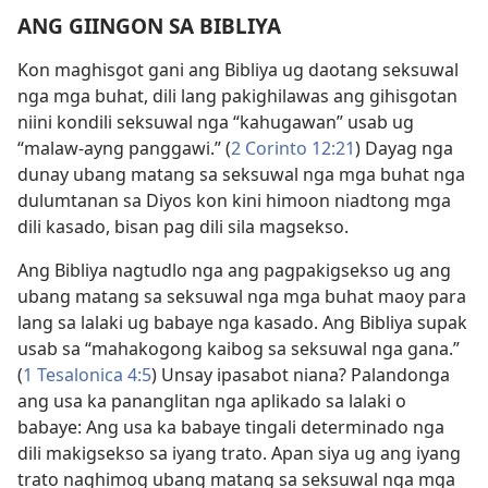
ANG GIINGON SA BIBLIYA
Kon maghisgot gani ang Bibliya ug daotang seksuwal
nga mga buhat, dili lang pakighilawas ang gihisgotan
niini kondili seksuwal nga “kahugawan” usab ug
“malaw-ayng panggawi.” (
2 Corinto 12:21
) Dayag nga
dunay ubang matang sa seksuwal nga mga buhat nga
dulumtanan sa Diyos kon kini himoon niadtong mga
dili kasado, bisan pag dili sila magsekso.
Ang Bibliya nagtudlo nga ang pagpakigsekso ug ang
ubang matang sa seksuwal nga mga buhat maoy para
lang sa lalaki ug babaye nga kasado. Ang Bibliya supak
usab sa “mahakogong kaibog sa seksuwal nga gana.”
(
1 Tesalonica 4:5
) Unsay ipasabot niana? Palandonga
ang usa ka pananglitan nga aplikado sa lalaki o
babaye: Ang usa ka babaye tingali determinado nga
dili makigsekso sa iyang trato. Apan siya ug ang iyang
trato naghimog ubang matang sa seksuwal nga mga