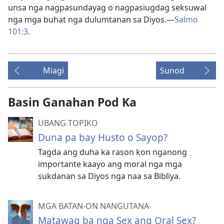
unsa nga nagpasundayag o nagpasiugdag seksuwal
nga mga buhat nga dulumtanan sa Diyos.—
Salmo
101:3
.
Miagi
Sunod
Basin Ganahan Pod Ka
UBANG TOPIKO
Duna pa bay Husto o Sayop?
Tagda ang duha ka rason kon nganong
importante kaayo ang moral nga mga
sukdanan sa Diyos nga naa sa Bibliya.
MGA BATAN-ON NANGUTANA
Matawag ba nga Sex ang Oral Sex?