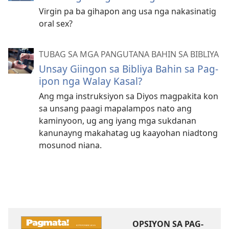
Virgin pa ba gihapon ang usa nga nakasinatig
oral sex?
TUBAG SA MGA PANGUTANA BAHIN SA BIBLIYA
Unsay Giingon sa Bibliya Bahin sa Pag-
ipon nga Walay Kasal?
Ang mga instruksiyon sa Diyos magpakita kon
sa unsang paagi mapalampos nato ang
kaminyoon, ug ang iyang mga sukdanan
kanunayng makahatag ug kaayohan niadtong
mosunod niana.
OPSIYON SA PAG-