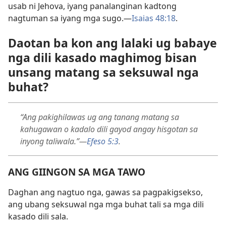
usab ni Jehova, iyang panalanginan kadtong
nagtuman sa iyang mga sugo.—
Isaias 48:18
.
Daotan ba kon ang lalaki ug babaye
nga dili kasado maghimog bisan
unsang matang sa seksuwal nga
buhat?
“Ang pakighilawas ug ang tanang matang sa
kahugawan o kadalo dili gayod angay hisgotan sa
inyong taliwala.”—
Efeso 5:3
.
ANG GIINGON SA MGA TAWO
Daghan ang nagtuo nga, gawas sa pagpakigsekso,
ang ubang seksuwal nga mga buhat tali sa mga dili
kasado dili sala.