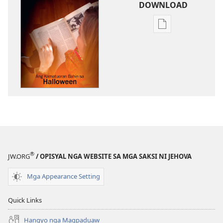
DOWNLOAD
Opsiyon
sa
pag-
download
sa
publikasyon
PAGMATA!
Ang
Kamatuoran
Bahin
sa
®
JW.ORG
/ OPISYAL NGA WEBSITE SA MGA SAKSI NI JEHOVA
Halloween
Mga Appearance Setting
Quick Links
Hangyo nga Magpaduaw