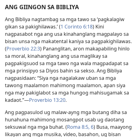
ANG GIINGON SA BIBLIYA
Ang Bibliya nagtambag sa mga tawo sa ‘pagkalagiw
gikan sa pakighilawas.’ (
1 Corinto 6:18
) Kini
nagpasabot nga ang usa kinahanglang magpalayo sa
bisan unsa nga makatental kaniya sa pagpakighilawas.
(
Proverbio 22:3
) Pananglitan, aron makapabiling hinlo
sa moral, kinahanglang ang usa maglikay sa
pagpakigsuod sa mga tawo nga wala magpadapat sa
mga prinsipyo sa Diyos bahin sa sekso. Ang Bibliya
nagpasidaan: “Siya nga nagalakaw uban sa mga
tawong maalamon mahimong maalamon, apan siya
nga may pakiglabot sa mga hungog mahisugamak sa
kadaot.”—
Proverbio 13:20
.
Ang pagpasulod ug malaw-ayng mga butang diha sa
hunahuna mahimong mosangpot usab ug daotang
seksuwal nga mga buhat. (
Roma 8:5, 6
) Busa, maayong
likayan ang mga musika, video, basahon, ug bisan