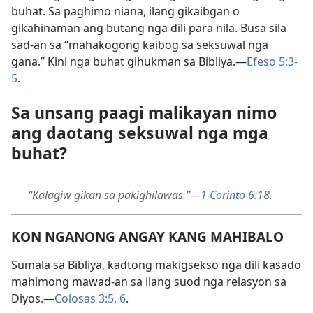
buhat. Sa paghimo niana, ilang gikaibgan o
gikahinaman ang butang nga dili para nila. Busa sila
sad-an sa “mahakogong kaibog sa seksuwal nga
gana.” Kini nga buhat gihukman sa Bibliya.—
Efeso 5:3-
5
.
Sa unsang paagi malikayan nimo
ang daotang seksuwal nga mga
buhat?
“Kalagiw gikan sa pakighilawas.”—
1 Corinto 6:18
.
KON NGANONG ANGAY KANG MAHIBALO
Sumala sa Bibliya, kadtong makigsekso nga dili kasado
mahimong mawad-an sa ilang suod nga relasyon sa
Diyos.—
Colosas 3:5, 6
.