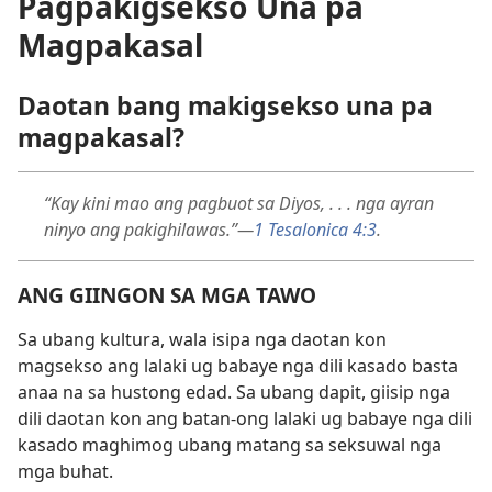
Pagpakigsekso Una pa
Magpakasal
Daotan bang makigsekso una pa
magpakasal?
“Kay kini mao ang pagbuot sa Diyos, . . . nga ayran
ninyo ang pakighilawas.”—
1 Tesalonica 4:3
.
ANG GIINGON SA MGA TAWO
Sa ubang kultura, wala isipa nga daotan kon
magsekso ang lalaki ug babaye nga dili kasado basta
anaa na sa hustong edad. Sa ubang dapit, giisip nga
dili daotan kon ang batan-ong lalaki ug babaye nga dili
kasado maghimog ubang matang sa seksuwal nga
mga buhat.