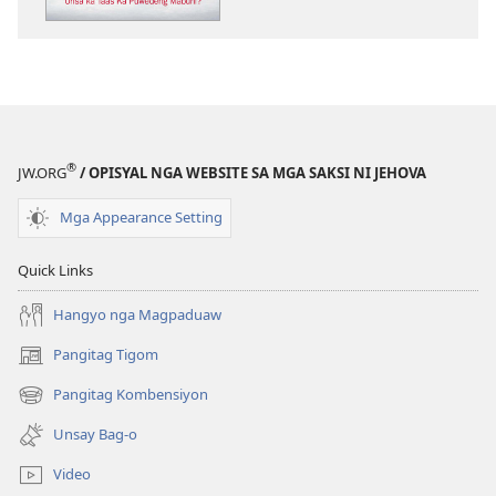
publikasyon
PAGMATA!
Unsa
ka
Taas
Ka
®
JW.ORG
/ OPISYAL NGA WEBSITE SA MGA SAKSI NI JEHOVA
Puwedeng
Mabuhi?
Mga Appearance Setting
Quick Links
Hangyo nga Magpaduaw
Pangitag Tigom
(mo-
open
Pangitag Kombensiyon
(mo-
ug
open
bag-
Unsay Bag-o
ug
ong
bag-
window)
Video
ong