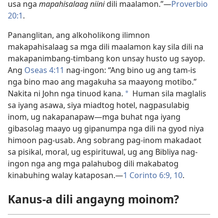
usa nga
mapahisalaag niini
dili maalamon.”—
Proverbio
20:1
.
Pananglitan, ang alkoholikong ilimnon
makapahisalaag sa mga dili maalamon kay sila dili na
makapanimbang-timbang kon unsay husto ug sayop.
Ang
Oseas 4:11
nag-ingon: “Ang bino ug ang tam-is
nga bino mao ang magakuha sa maayong motibo.”
Nakita ni John nga tinuod kana.
Human sila maglalis
*
sa iyang asawa, siya miadtog hotel, nagpasulabig
inom, ug nakapanapaw—mga buhat nga iyang
gibasolag maayo ug gipanumpa nga dili na gyod niya
himoon pag-usab. Ang sobrang pag-inom makadaot
sa pisikal, moral, ug espirituwal, ug ang Bibliya nag-
ingon nga ang mga palahubog dili makabatog
kinabuhing walay kataposan.—
1 Corinto 6:9, 10
.
Kanus-a dili angayng moinom?