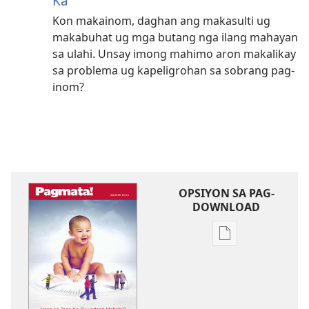
Ka
Kon makainom, daghan ang makasulti ug
makabuhat ug mga butang nga ilang mahayan
sa ulahi. Unsay imong mahimo aron makalikay
sa problema ug kapeligrohan sa sobrang pag-
inom?
OPSIYON SA PAG-
DOWNLOAD
Opsiyon
sa
pag-
download
sa