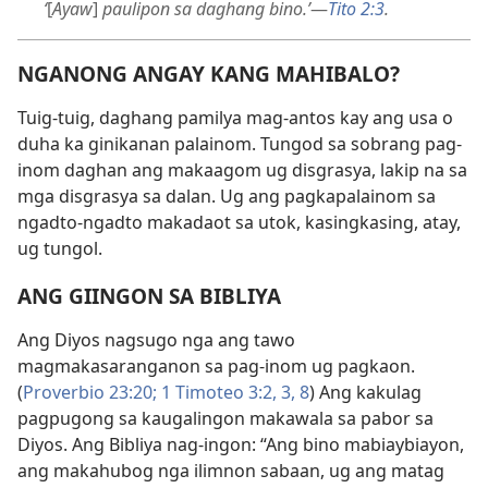
‘
[
Ayaw
]
paulipon sa daghang bino.’
—
Tito 2:3
.
NGANONG ANGAY KANG MAHIBALO?
Tuig-tuig, daghang pamilya mag-antos kay ang usa o
duha ka ginikanan palainom. Tungod sa sobrang pag-
inom daghan ang makaagom ug disgrasya, lakip na sa
mga disgrasya sa dalan. Ug ang pagkapalainom sa
ngadto-ngadto makadaot sa utok, kasingkasing, atay,
ug tungol.
ANG GIINGON SA BIBLIYA
Ang Diyos nagsugo nga ang tawo
magmakasaranganon sa pag-inom ug pagkaon.
(
Proverbio 23:20;
1 Timoteo 3:2, 3,
8
) Ang kakulag
pagpugong sa kaugalingon makawala sa pabor sa
Diyos. Ang Bibliya nag-ingon: “Ang bino mabiaybiayon,
ang makahubog nga ilimnon sabaan, ug ang matag