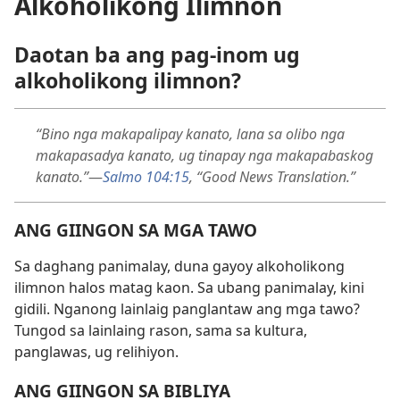
Alkoholikong Ilimnon
Daotan ba ang pag-inom ug
alkoholikong ilimnon?
“Bino nga makapalipay kanato, lana sa olibo nga
makapasadya kanato, ug tinapay nga makapabaskog
kanato.”
—
Salmo 104:15
, “Good News Translation.”
ANG GIINGON SA MGA TAWO
Sa daghang panimalay, duna gayoy alkoholikong
ilimnon halos matag kaon. Sa ubang panimalay, kini
gidili. Nganong lainlaig panglantaw ang mga tawo?
Tungod sa lainlaing rason, sama sa kultura,
panglawas, ug relihiyon.
ANG GIINGON SA BIBLIYA