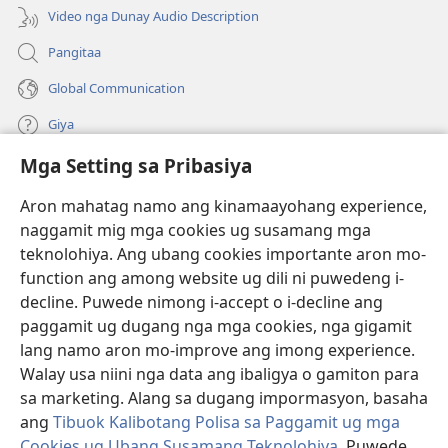
window)
Video nga Dunay Audio Description
Pangitaa
Global Communication
Giya
Mga Setting sa Pribasiya
Donasyon
(mo-
open
Aron mahatag namo ang kinamaayohang experience,
ug
naggamit mig mga cookies ug susamang mga
Watchtower ONLINE NGA LIBRARYA
(mo-
bag-
teknolohiya. Ang ubang cookies importante aron mo-
open
ong
®
JW Hub
function ang among website ug dili ni puwedeng i-
ug
window)
(mo-
bag-
decline. Puwede nimong i-accept o i-decline ang
open
ong
®
JW Library
ug
paggamit ug dugang nga mga cookies, nga gigamit
window)
bag-
lang namo aron mo-improve ang imong experience.
ong
Watchtower Library
Walay usa niini nga data ang ibaligya o gamiton para
window)
sa marketing. Alang sa dugang impormasyon, basaha
ang
Tibuok Kalibotang Polisa sa Paggamit ug mga
Cookies ug Ubang Susamang Teknolohiya
. Puwede