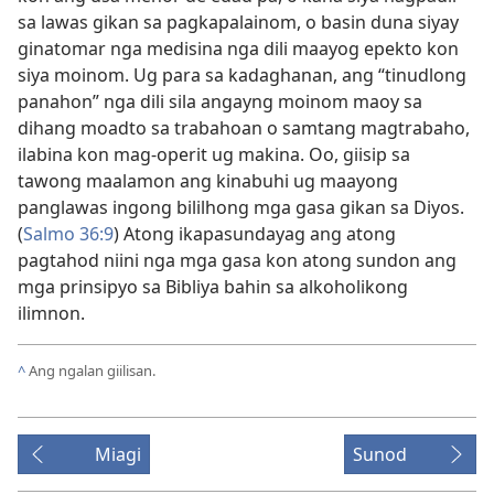
sa lawas gikan sa pagkapalainom, o basin duna siyay
ginatomar nga medisina nga dili maayog epekto kon
siya moinom. Ug para sa kadaghanan, ang “tinudlong
panahon” nga dili sila angayng moinom maoy sa
dihang moadto sa trabahoan o samtang magtrabaho,
ilabina kon mag-operit ug makina. Oo, giisip sa
tawong maalamon ang kinabuhi ug maayong
panglawas ingong bililhong mga gasa gikan sa Diyos.
(
Salmo 36:9
) Atong ikapasundayag ang atong
pagtahod niini nga mga gasa kon atong sundon ang
mga prinsipyo sa Bibliya bahin sa alkoholikong
ilimnon.
^
Ang ngalan giilisan.
Miagi
Sunod