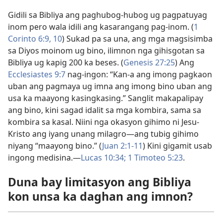
Gidili sa Bibliya ang paghubog-hubog ug pagpatuyag
inom pero wala idili ang kasarangang pag-inom. (
1
Corinto 6:9, 10
) Sukad pa sa una, ang mga magsisimba
sa Diyos moinom ug bino, ilimnon nga gihisgotan sa
Bibliya ug kapig 200 ka beses. (
Genesis 27:25
) Ang
Ecclesiastes 9:7
nag-ingon: “Kan-a ang imong pagkaon
uban ang pagmaya ug imna ang imong bino uban ang
usa ka maayong kasingkasing.” Sanglit makapalipay
ang bino, kini sagad idalit sa mga kombira, sama sa
kombira sa kasal. Niini nga okasyon gihimo ni Jesu-
Kristo ang iyang unang milagro—ang tubig gihimo
niyang “maayong bino.” (
Juan 2:1-11
) Kini gigamit usab
ingong medisina.—
Lucas 10:34;
1 Timoteo 5:23
.
Duna bay limitasyon ang Bibliya
kon unsa ka daghan ang imnon?