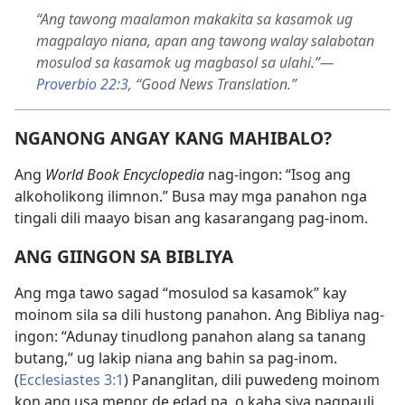
“Ang tawong maalamon makakita sa kasamok ug
magpalayo niana, apan ang tawong walay salabotan
mosulod sa kasamok ug magbasol sa ulahi.”—
Proverbio 22:3
, “Good News Translation.”
NGANONG ANGAY KANG MAHIBALO?
Ang
World Book Encyclopedia
nag-ingon: “Isog ang
alkoholikong ilimnon.” Busa may mga panahon nga
tingali dili maayo bisan ang kasarangang pag-inom.
ANG GIINGON SA BIBLIYA
Ang mga tawo sagad “mosulod sa kasamok” kay
moinom sila sa dili hustong panahon. Ang Bibliya nag-
ingon: “Adunay tinudlong panahon alang sa tanang
butang,” ug lakip niana ang bahin sa pag-inom.
(
Ecclesiastes 3:1
) Pananglitan, dili puwedeng moinom
kon ang usa menor de edad pa, o kaha siya nagpauli