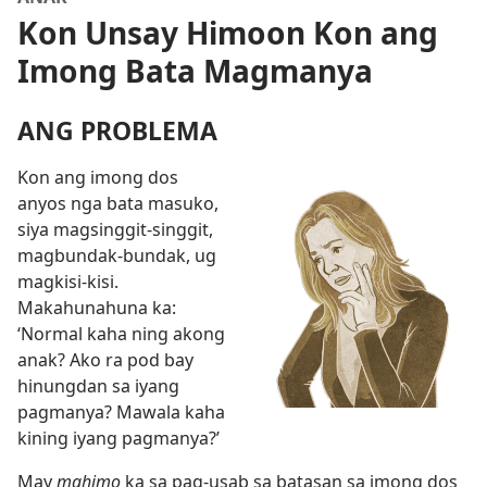
Kon Unsay Himoon Kon ang
Imong Bata Magmanya
ANG PROBLEMA
Kon ang imong dos
anyos nga bata masuko,
siya magsinggit-singgit,
magbundak-bundak, ug
magkisi-kisi.
Makahunahuna ka:
‘Normal kaha ning akong
anak? Ako ra pod bay
hinungdan sa iyang
pagmanya? Mawala kaha
kining iyang pagmanya?’
May
mahimo
ka sa pag-usab sa batasan sa imong dos