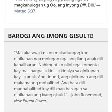
magkahulogan ug Oo, ang inyong
Dili
, Dili.”—
Mateo 5:37
.
BAROGI ANG IMONG GISULTI!
“Makakatawa ko kon makadungog kog
ginikanan nga moingon nga ang ilang anak dili
kabalibaran. Nahimuot ko niini nga komento
kay mas nagpaila kini sa kinaiya sa ginikanan
kay sa anak. Ang tinuod, ang ginikanan ang dili
makamaong mobalibad. Ang bata dili
magpabalibad kay dili man barogan sa
ginikanan ang iyang gisulti.”—John Rosemond,
New Parent Power!