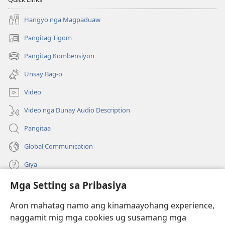
Hangyo nga Magpaduaw
Pangitag Tigom
(mo-
open
Pangitag Kombensiyon
(mo-
ug
open
bag-
Unsay Bag-o
ug
ong
bag-
window)
Video
ong
window)
Video nga Dunay Audio Description
Pangitaa
Global Communication
Giya
Mga Setting sa Pribasiya
Donasyon
(mo-
open
Aron mahatag namo ang kinamaayohang experience,
ug
naggamit mig mga cookies ug susamang mga
Watchtower ONLINE NGA LIBRARYA
(mo-
bag-