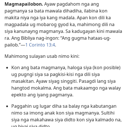
Magmapailobon.
Ayaw pagdahom nga ang
pagmanya sa bata mawala dihadiha, ilabina kon
makita niya nga iya kang madala. Apan kon dili ka
magpadala ug mobarog gyod ka, mahimong dili na
siya kanunayng magmanya. Sa kadugayan kini mawala
ra. Ang Bibliya nag-ingon: “Ang gugma hataas-ug-
pailob.”—
1 Corinto 13:4
.
Mahimong sulayan usab nimo kini:
Kon ang bata magmanya, haloga siya (kon posible)
ug pugngi siya sa pagkisi-kisi nga dili siya
masakitan. Ayaw siyag singgiti. Pasagdi lang siya
hangtod mokalma. Ang bata makaamgo nga walay
epekto ang iyang pagmanya.
Paggahin ug lugar diha sa balay nga kabutangan
nimo sa imong anak kon siya magmanya. Sultihi
siya nga makahawa siya didto kon siya kalmado na,
ug biyai siya didto.