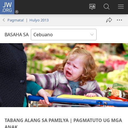
JW.ORG
Log
In
Ilisi
Pangitaa
IPA
(mo-
ang
sa
AN
Pagmata! | Hulyo 2013
open
pinulongan
JW.ORG
ME
ug
sa
BASAHA SA
bag-
site
ong
window)
TABANG ALANG SA PAMILYA | PAGMATUTO UG MGA
ANAK