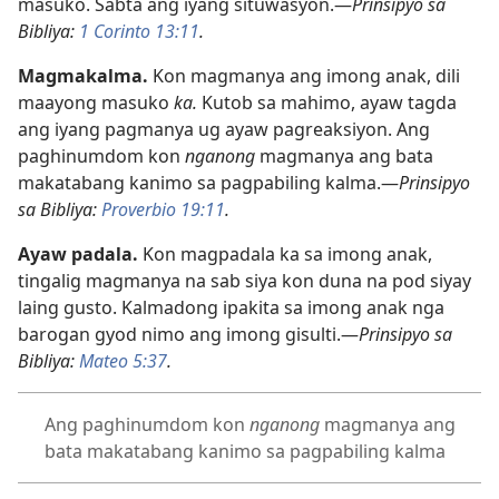
masuko. Sabta ang iyang situwasyon.—
Prinsipyo sa
Bibliya:
1 Corinto 13:11
.
Magmakalma.
Kon magmanya ang imong anak, dili
maayong masuko
ka.
Kutob sa mahimo, ayaw tagda
ang iyang pagmanya ug ayaw pagreaksiyon. Ang
paghinumdom kon
nganong
magmanya ang bata
makatabang kanimo sa pagpabiling kalma.—
Prinsipyo
sa Bibliya:
Proverbio 19:11
.
Ayaw padala.
Kon magpadala ka sa imong anak,
tingalig magmanya na sab siya kon duna na pod siyay
laing gusto. Kalmadong ipakita sa imong anak nga
barogan gyod nimo ang imong gisulti.—
Prinsipyo sa
Bibliya:
Mateo 5:37
.
Ang paghinumdom kon
nganong
magmanya ang
bata makatabang kanimo sa pagpabiling kalma