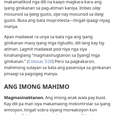
makamatikod nga dili na kaayo magkara-kara ang
iyang ginikanan sa pag-atiman kaniya. Imbes
silay
mosunod sa
iyang
gusto,
siya
nay mosunod sa
ilang
gusto. Busa ang bata moprotesta—tingali ipaagi niyag
manya.
Apan madawat ra unya sa bata nga ang iyang
ginikanan maoy iyang mga tigtudlo, dili lang kay tig-
atiman. Lagmit madawat pod niya nga siya
kinahanglang “magmasinugtanon sa [iyang] mga
ginikanan.” (
Colosas 3:20
) Pero sa pagkakaron,
mahimong sulayan sa bata ang pasensiya sa ginikanan
pinaagi sa pagsigeg manya.
ANG IMONG MAHIMO
Magmasinabtanon.
Ang imong anak wala pay buot.
Kay dili pa man siya makamaong mokontrolar sa iyang
emosyon, tingali sobra siyang moreaksiyon kon