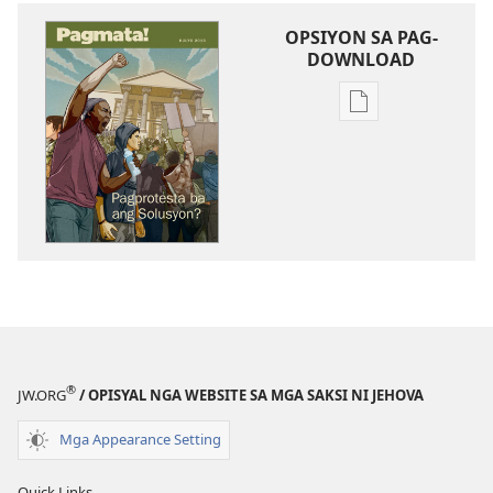
OPSIYON SA PAG-
DOWNLOAD
Opsiyon
sa
pag-
download
sa
publikasyon
PAGMATA!
Pagprotesta
ba
ang
Solusyon?
®
JW.ORG
/ OPISYAL NGA WEBSITE SA MGA SAKSI NI JEHOVA
Mga Appearance Setting
Quick Links