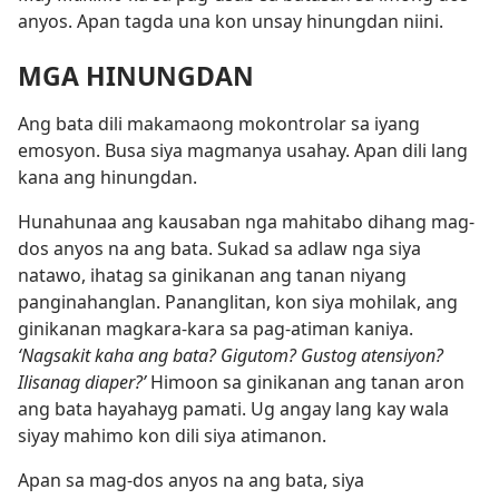
anyos. Apan tagda una kon unsay hinungdan niini.
MGA HINUNGDAN
Ang bata dili makamaong mokontrolar sa iyang
emosyon. Busa siya magmanya usahay. Apan dili lang
kana ang hinungdan.
Hunahunaa ang kausaban nga mahitabo dihang mag-
dos anyos na ang bata. Sukad sa adlaw nga siya
natawo, ihatag sa ginikanan ang tanan niyang
panginahanglan. Pananglitan, kon siya mohilak, ang
ginikanan magkara-kara sa pag-atiman kaniya.
‘Nagsakit kaha ang bata? Gigutom? Gustog atensiyon?
Ilisanag diaper?’
Himoon sa ginikanan ang tanan aron
ang bata hayahayg pamati. Ug angay lang kay wala
siyay mahimo kon dili siya atimanon.
Apan sa mag-dos anyos na ang bata, siya