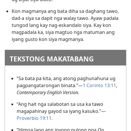
Kon magmanya ang bata diha sa daghang tawo,
dad-a siya sa dapit nga walay tawo. Ayaw padala
tungod lang kay nag-eskandalo siya. Kay kon
magpadala ka, siya magtuo nga matuman ang
iyang gusto kon siya magmanya.
TEKSTONG MAKATABANG
“Sa bata pa kita, ang atong paghunahuna ug
pagpangatarongan binata.”—
1 Corinto 13:11
,
Contemporary English Version.
“Ang hait nga salabotan sa usa ka tawo
magapahinay gayod sa iyang kasuko.”—
Proverbio 19:11
.
“Himoa lang ang inyong pulong nga
Oo