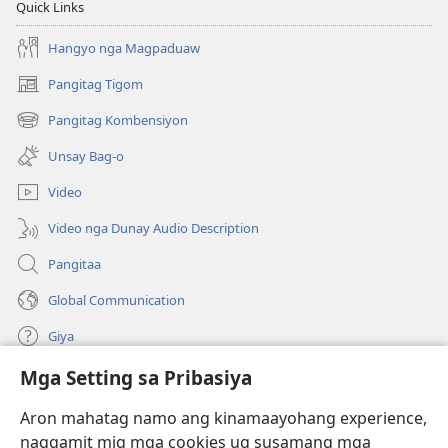
Quick Links
Hangyo nga Magpaduaw
Pangitag Tigom
(mo-
open
Pangitag Kombensiyon
(mo-
ug
open
bag-
Unsay Bag-o
ug
ong
bag-
window)
Video
ong
window)
Video nga Dunay Audio Description
Pangitaa
Global Communication
Giya
Mga Setting sa Pribasiya
Donasyon
(mo-
open
Aron mahatag namo ang kinamaayohang experience,
ug
naggamit mig mga cookies ug susamang mga
Watchtower ONLINE NGA LIBRARYA