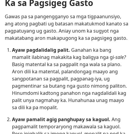
Ka sa Pagsigeg Gasto
Gawas pa sa pangengganyo sa mga tigpaanunsiyo,
ang atong pagbati ug batasan makatukmod kanato sa
pagpatuyang ug gasto. Aniay unom ka sugyot nga
makatabang aron makapugong ka sa pagsigeg gasto.
Ayaw pagdalidalig palit.
Ganahan ka bang
mamalit ilabinag makakita kag baligya nga gi-
sale?
Basig matental ka sa pagpalit nga wala sa plano.
Aron dili ka matental, palandongag maayo ang
sangpotanan sa pagpalit, pagpanag-iya, ug
pagmentinar sa butang nga gusto nimong paliton.
Hinumdomi kadtong panahon nga nagdalidali kag
palit unya nagmahay ka. Hunahunaa unag maayo
sa dili ka pa mopalit.
Ayaw pamalit agig panghupay sa kaguol.
Ang
pagpamalit temporaryong makawala sa kaguol.
Pero inigbalik sa imong kaguol, mopalit na pod ka