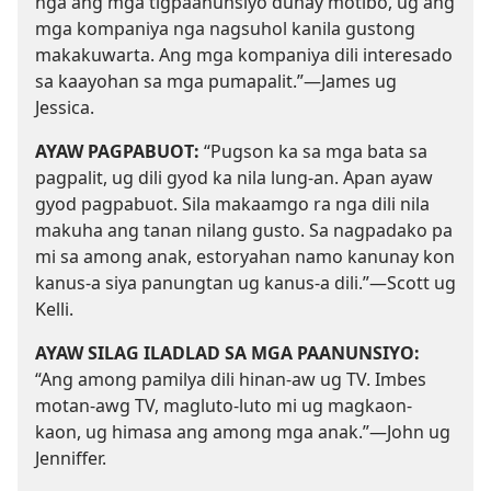
nga ang mga tigpaanunsiyo dunay motibo, ug ang
mga kompaniya nga nagsuhol kanila gustong
makakuwarta. Ang mga kompaniya dili interesado
sa kaayohan sa mga pumapalit.”—James ug
Jessica.
AYAW PAGPABUOT:
“Pugson ka sa mga bata sa
pagpalit, ug dili gyod ka nila lung-an. Apan ayaw
gyod pagpabuot. Sila makaamgo ra nga dili nila
makuha ang tanan nilang gusto. Sa nagpadako pa
mi sa among anak, estoryahan namo kanunay kon
kanus-a siya panungtan ug kanus-a dili.”—Scott ug
Kelli.
AYAW SILAG ILADLAD SA MGA PAANUNSIYO:
“Ang among pamilya dili hinan-aw ug TV. Imbes
motan-awg TV, magluto-luto mi ug magkaon-
kaon, ug himasa ang among mga anak.”—John ug
Jenniffer.