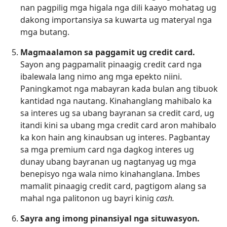
nan pagpilig mga higala nga dili kaayo mohatag ug
dakong importansiya sa kuwarta ug materyal nga
mga butang.
Magmaalamon sa paggamit ug credit card.
Sayon ang pagpamalit pinaagig credit card nga
ibalewala lang nimo ang mga epekto niini.
Paningkamot nga mabayran kada bulan ang tibuok
kantidad nga nautang. Kinahanglang mahibalo ka
sa interes ug sa ubang bayranan sa credit card, ug
itandi kini sa ubang mga credit card aron mahibalo
ka kon hain ang kinaubsan ug interes. Pagbantay
sa mga premium card nga dagkog interes ug
dunay ubang bayranan ug nagtanyag ug mga
benepisyo nga wala nimo kinahanglana. Imbes
mamalit pinaagig credit card, pagtigom alang sa
mahal nga palitonon ug bayri kinig
cash.
Sayra ang imong pinansiyal nga situwasyon.