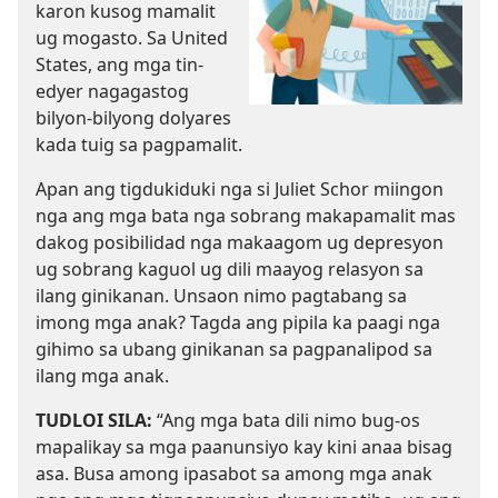
karon kusog mamalit
ug mogasto. Sa United
States, ang mga tin-
edyer nagagastog
bilyon-bilyong dolyares
kada tuig sa pagpamalit.
Apan ang tigdukiduki nga si Juliet Schor miingon
nga ang mga bata nga sobrang makapamalit mas
dakog posibilidad nga makaagom ug depresyon
ug sobrang kaguol ug dili maayog relasyon sa
ilang ginikanan. Unsaon nimo pagtabang sa
imong mga anak? Tagda ang pipila ka paagi nga
gihimo sa ubang ginikanan sa pagpanalipod sa
ilang mga anak.
TUDLOI SILA:
“Ang mga bata dili nimo bug-os
mapalikay sa mga paanunsiyo kay kini anaa bisag
asa. Busa among ipasabot sa among mga anak