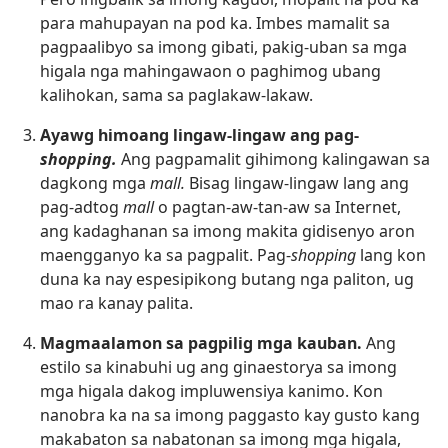
para mahupayan na pod ka. Imbes mamalit sa
pagpaalibyo sa imong gibati, pakig-uban sa mga
higala nga mahingawaon o paghimog ubang
kalihokan, sama sa paglakaw-lakaw.
Ayawg himoang lingaw-lingaw ang pag-
shopping.
Ang pagpamalit gihimong kalingawan sa
dagkong mga
mall.
Bisag lingaw-lingaw lang ang
pag-adtog
mall
o pagtan-aw-tan-aw sa Internet,
ang kadaghanan sa imong makita gidisenyo aron
maengganyo ka sa pagpalit. Pag-
shopping
lang kon
duna ka nay espesipikong butang nga paliton, ug
mao ra kanay palita.
Magmaalamon sa pagpilig mga kauban.
Ang
estilo sa kinabuhi ug ang ginaestorya sa imong
mga higala dakog impluwensiya kanimo. Kon
nanobra ka na sa imong paggasto kay gusto kang
makabaton sa nabatonan sa imong mga higala,