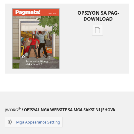
OPSIYON SA PAG-
DOWNLOAD
Opsiyon
sa
pag-
download
sa
publikasyon
PAGMATA!
Sobra
ra
ba
Kitang
®
JW.ORG
/ OPISYAL NGA WEBSITE SA MGA SAKSI NI JEHOVA
Makapamalit?
Mga Appearance Setting