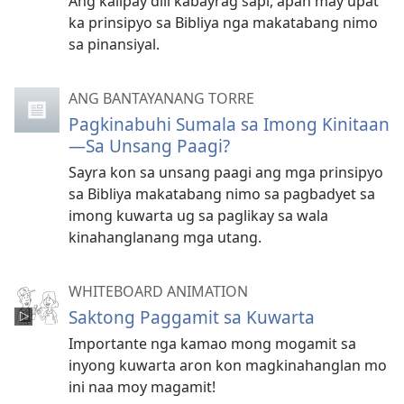
Ang kalipay dili kabayrag sapi, apan may upat
ka prinsipyo sa Bibliya nga makatabang nimo
sa pinansiyal.
ANG BANTAYANANG TORRE
Pagkinabuhi Sumala sa Imong Kinitaan
—Sa Unsang Paagi?
Sayra kon sa unsang paagi ang mga prinsipyo
sa Bibliya makatabang nimo sa pagbadyet sa
imong kuwarta ug sa paglikay sa wala
kinahanglanang mga utang.
WHITEBOARD ANIMATION
Saktong Paggamit sa Kuwarta
Importante nga kamao mong mogamit sa
inyong kuwarta aron kon magkinahanglan mo
ini naa moy magamit!