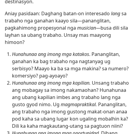
destinasyon.
Aniay pasidaan: Daghang batan-on interesado
lang
sa
trabaho nga ganahan kaayo sila—pananglitan,
pagkahimong propesyonal nga
musician—
busa dili sila
layhan sa ubang trabaho. Unsay mas maayong
himoon?
Hunahunaa ang imong mga katakos
. Pananglitan,
ganahan ka bag trabaho nga nagtanyag ug
serbisyo? Maayo ka ba sa mga makina? sa numero?
komersiyo? pag-ayoayo?
Hunahunaa ang imong mga kapilian.
Unsang trabaho
ang mobagay sa imong nakamaohan? Hunahunaa
ang ubang kapilian imbes ang trabaho lang nga
gusto gyod nimo. Ug
magmapraktikal.
Pananglitan,
ang trabaho nga imong gustong makat-onan anaa
pod kaha sa ubang lugar kon ugaling mobalhin ka?
Dili ka kaha magkautang-utang sa pagtuon niini?
Hunahunaa ang imong mga oportunidad.
Dihang