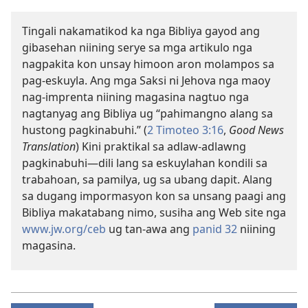
Tingali nakamatikod ka nga Bibliya gayod ang
gibasehan niining serye sa mga artikulo nga
nagpakita kon unsay himoon aron molampos sa
pag-eskuyla. Ang mga Saksi ni Jehova nga maoy
nag-imprenta niining magasina nagtuo nga
nagtanyag ang Bibliya ug “pahimangno alang sa
hustong pagkinabuhi.” (
2 Timoteo 3:16
,
Good News
Translation
) Kini praktikal sa adlaw-adlawng
pagkinabuhi—dili lang sa eskuylahan kondili sa
trabahoan, sa pamilya, ug sa ubang dapit. Alang
sa dugang impormasyon kon sa unsang paagi ang
Bibliya makatabang nimo, susiha ang Web site nga
www.jw.org/ceb
ug tan-awa ang
panid 32
niining
magasina.