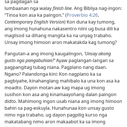
sa pagdagan sa
lumbaanan nga walay
finish line.
Ang Bibliya nag-ingon:
“Tinoa kon asa ka paingon.” (
Proverbio 4:26
,
Contemporary English Version
) Kon duna kay tumong,
ang imong hunahuna nakasentro niini ug busa dili ka
maglisod sa dihang mangita ka na unyag trabaho.
Unsay imong himoon aron makatakda kag tumong?
Pangutan-a ang imong kaugalingon,
‘Unsay akong
gusto nga pangabuhian?’
Ayaw paglangan-langan sa
pagpangitag tubag niana. Pagplano nang daan.
Ngano? Palandonga kini: Kon nagplano ka sa
pagbiyahe, kinahanglang mahibalo ka una kon asa ka
moadto. Dayon motan-aw kag mapa ug imong
susihon kon asa ang kinamaayohang dalan paingon
didto. Mahimong ingon usab niana ang imong himoon
bahin sa pag-eskuyla. Hunahunaa kon unsay gusto
nimo nga trabaho, ug dayon pagpilig kurso nga
makatabang nimo aron makaabot ka sa imong