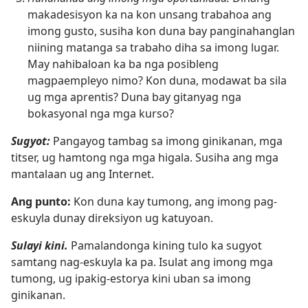
makadesisyon ka na kon unsang trabahoa ang
imong gusto, susiha kon duna bay panginahanglan
niining matanga sa trabaho diha sa imong lugar.
May nahibaloan ka ba nga posibleng
magpaempleyo nimo? Kon duna, modawat ba sila
ug mga aprentis? Duna bay gitanyag nga
bokasyonal nga mga kurso?
Sugyot:
Pangayog tambag sa imong ginikanan, mga
titser, ug hamtong nga mga higala. Susiha ang mga
mantalaan ug ang Internet.
Ang punto:
Kon duna kay tumong, ang imong pag-
eskuyla dunay direksiyon ug katuyoan.
Sulayi kini.
Pamalandonga kining tulo ka sugyot
samtang nag-eskuyla ka pa. Isulat ang imong mga
tumong, ug ipakig-estorya kini uban sa imong
ginikanan.