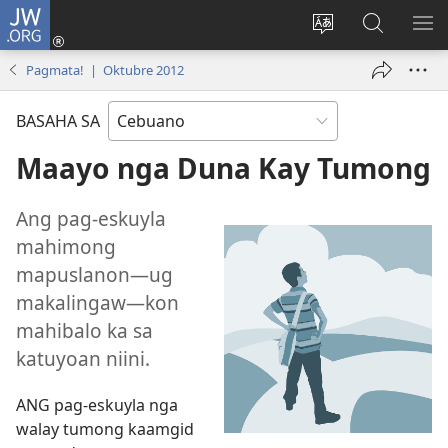
JW.ORG
Log
In
Ilisi
Pangitaa
IPA
(mo-
ang
sa
AN
Pagmata! | Oktubre 2012
open
pinulongan
JW.ORG
ME
ug
sa
BASAHA SA
bag-
site
ong
Maayo nga Duna Kay Tumong
window)
Ang pag-eskuyla
mahimong
mapuslanon—ug
makalingaw—kon
mahibalo ka sa
katuyoan niini.
ANG pag-eskuyla nga
walay tumong kaamgid