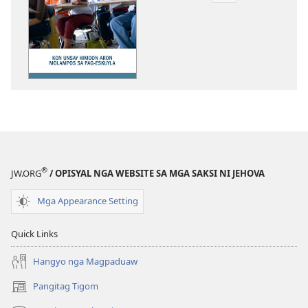
sa
pag-
download
sa
publikasyon
PAGMATA!
Kon
Unsay
Himoon
Aron
®
JW.ORG
/ OPISYAL NGA WEBSITE SA MGA SAKSI NI JEHOVA
Molampos
sa
Mga Appearance Setting
Pag-
eskuyla
Quick Links
Hangyo nga Magpaduaw
Pangitag Tigom
(mo-
open