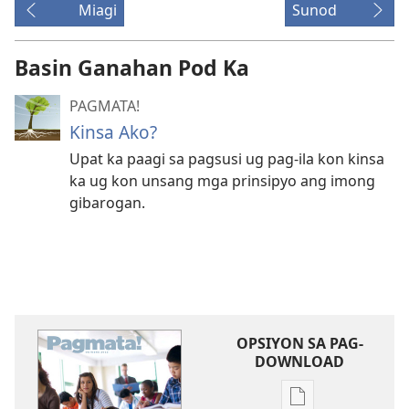
Miagi
Sunod
Basin Ganahan Pod Ka
PAGMATA!
Kinsa Ako?
Upat ka paagi sa pagsusi ug pag-ila kon kinsa
ka ug kon unsang mga prinsipyo ang imong
gibarogan.
OPSIYON SA PAG-
DOWNLOAD
Opsiyon