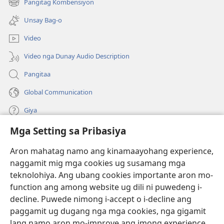
Pangitag Kombensiyon
(mo-
ug
open
bag-
Unsay Bag-o
ug
ong
bag-
window)
Video
ong
window)
Video nga Dunay Audio Description
Pangitaa
Global Communication
Giya
Mga Setting sa Pribasiya
Donasyon
(mo-
open
Aron mahatag namo ang kinamaayohang experience,
ug
naggamit mig mga cookies ug susamang mga
Watchtower ONLINE NGA LIBRARYA
(mo-
bag-
teknolohiya. Ang ubang cookies importante aron mo-
open
ong
®
JW Hub
function ang among website ug dili ni puwedeng i-
ug
window)
(mo-
bag-
decline. Puwede nimong i-accept o i-decline ang
open
ong
®
JW Library
ug
paggamit ug dugang nga mga cookies, nga gigamit
window)
bag-
lang namo aron mo-improve ang imong experience.