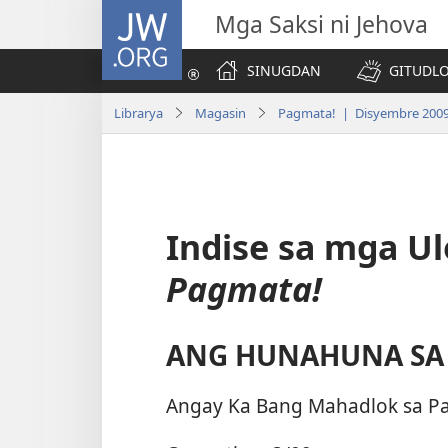
JW.ORG
Mga Saksi ni Jehova
SINUGDAN
GITUDLO
Librarya
Magasin
Pagmata! | Disyembre 200
Indise sa mga U
Pagmata!
ANG HUNAHUNA SA 
Angay Ka Bang Mahadlok sa Pa