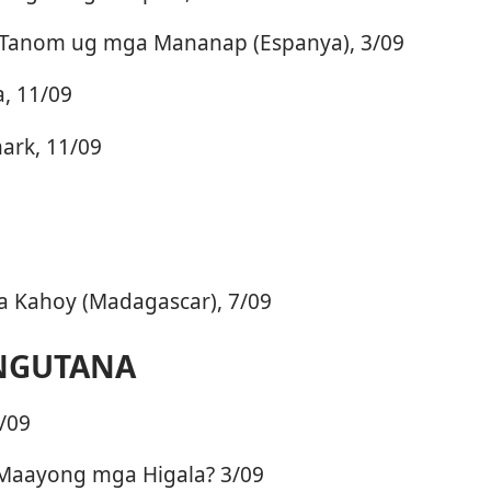
Tanom ug mga Mananap (Espanya), 3/09
a, 11/09
ark, 11/09
a Kahoy (Madagascar), 7/09
NGUTANA
/09
Maayong mga Higala? 3/09