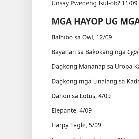
Unsay Pwedeng Isul-ob? 11/09
MGA HAYOP UG MG
Balhibo sa Owl, 12/09
Bayanan sa Bakokang nga
Cyph
Dagkong Mananap sa Uropa Ka
Dagkong mga Linalang sa Kada
Dahon sa Lotus, 4/09
Elepante, 4/09
Harpy Eagle, 5/09