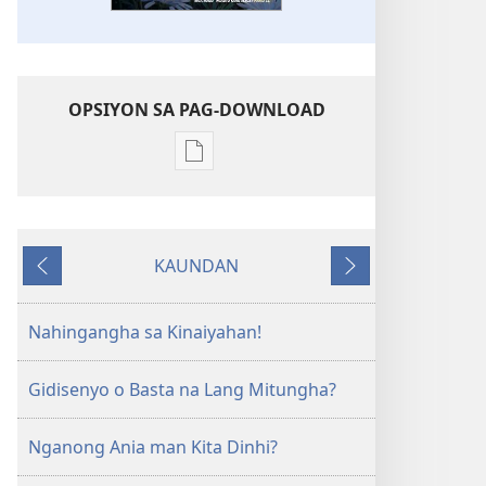
OPSIYON SA PAG-DOWNLOAD
Opsiyon
sa
pag-
download
KAUNDAN
sa
Miagi
Sunod
publikasyon
PAGMATA!
Nahingangha sa Kinaiyahan!
Disyembre 2009
Gidisenyo o Basta na Lang Mitungha?
Nganong Ania man Kita Dinhi?