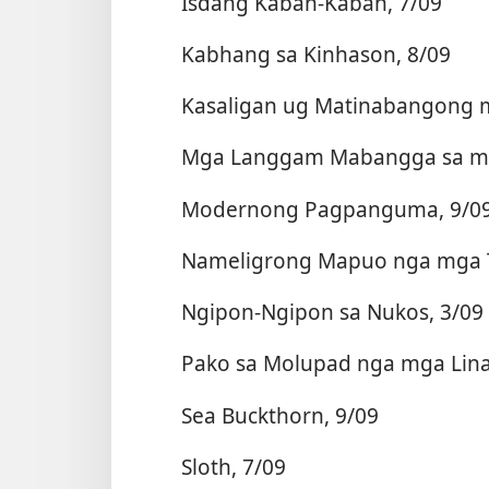
Isdang Kaban-Kaban, 7/09
Kabhang sa Kinhason, 8/09
Kasaligan ug Matinabangong m
Mga Langgam Mabangga sa mga
Modernong Pagpanguma, 9/0
Nameligrong Mapuo nga mga T
Ngipon-Ngipon sa Nukos, 3/09
Pako sa Molupad nga mga Lina
Sea Buckthorn, 9/09
Sloth, 7/09