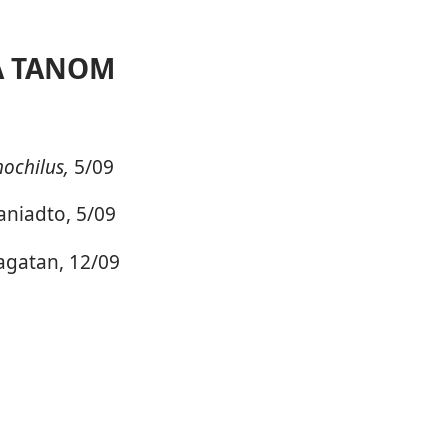
A TANOM
ochilus,
5/09
niadto, 5/09
gatan, 12/09