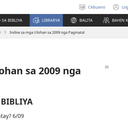
Cebuano
Log
Pagpilig
(m
pinulongan
o
 SA BIBLIYA
LIBRARYA
BALITA
BAHIN 
u
ba
9
Indise sa mga Ulohan sa 2009 nga Pagmata!
o
wi
lohan sa 2009 nga
BIBLIYA
tay? 6/09