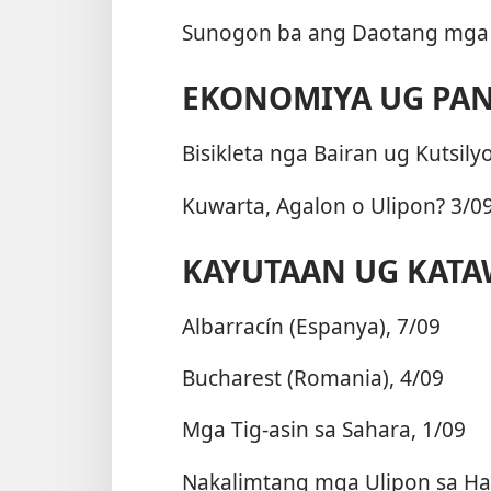
Sunogon ba ang Daotang mga T
EKONOMIYA UG PA
Bisikleta nga Bairan ug Kutsily
Kuwarta, Agalon o Ulipon? 3/0
KAYUTAAN UG KAT
Albarracín (Espanya), 7/09
Bucharest (Romania), 4/09
Mga Tig-asin sa Sahara, 1/09
Nakalimtang mga Ulipon sa Ha