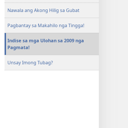
Nawala ang Akong Hilig sa Gubat
Pagbantay sa Makahilo nga Tingga!
Indise sa mga Ulohan sa 2009 nga
Pagmata!
Unsay Imong Tubag?