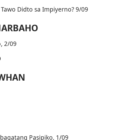
awo Didto sa Impiyerno? 9/09
NARBAHO
o, 2/09
9
AWHAN
bagatang Pasipiko, 1/09