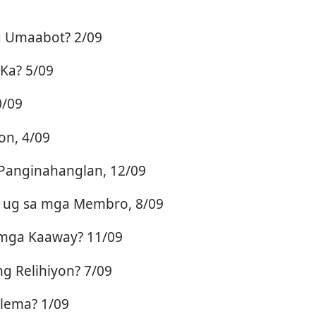
g Umaabot? 2/09
Ka? 5/09
0/09
n, 4/09
 Panginahanglan, 12/09
o ug sa mga Membro, 8/09
mga Kaaway? 11/09
g Relihiyon? 7/09
blema? 1/09