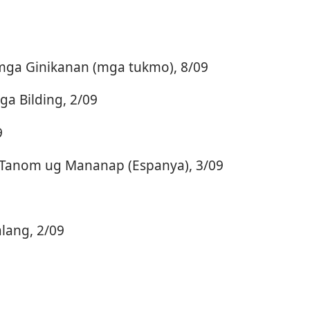
ga Ginikanan (mga tukmo), 8/09
 Bilding, 2/09
9
anom ug Mananap (Espanya), 3/09
lang, 2/09