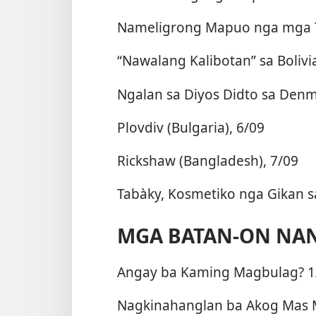
Nameligrong Mapuo nga mga 
“Nawalang Kalibotan” sa Bolivi
Ngalan sa Diyos Didto sa Denm
Plovdiv (Bulgaria), 6/09
Rickshaw (Bangladesh), 7/09
Tabàky, Kosmetiko nga Gikan s
MGA BATAN-ON NA
Angay ba Kaming Magbulag? 1
Nagkinahanglan ba Akog Mas 