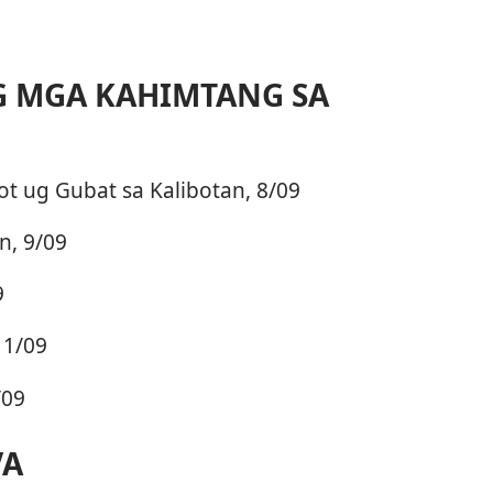
 MGA KAHIMTANG SA
 ug Gubat sa Kalibotan, 8/09
n, 9/09
9
 1/09
/09
VA