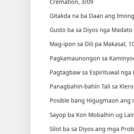
Cremation, 3/09
Gitakda na ba Daan ang Imon
Gusto ba sa Diyos nga Madato 
Mag-ipon sa Dili pa Makasal, 1
Pagkamaunongon sa Kaminyoo
Pagtagbaw sa Espirituwal nga
Panagbahin-bahin Tali sa Kler
Posible bang Higugmaon ang 
Sayop ba Kon Mobalhin ug Lain
Silot ba sa Diyos ang mga Pro