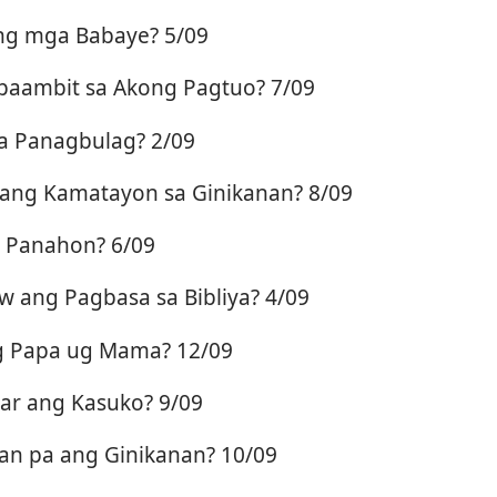
ng mga Babaye? 5/09
aambit sa Akong Pagtuo? 7/09
a Panagbulag? 2/09
ang Kamatayon sa Ginikanan? 8/09
 Panahon? 6/09
ang Pagbasa sa Bibliya? 4/09
g Papa ug Mama? 12/09
ar ang Kasuko? 9/09
n pa ang Ginikanan? 10/09