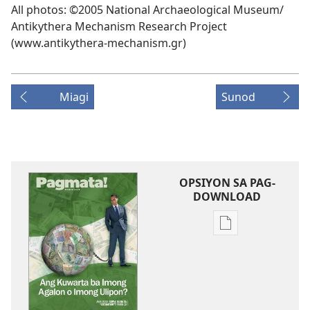
All photos: ©2005 National Archaeological Museum/​
Antikythera Mechanism Research Project
(www.antikythera-mechanism.gr)
Miagi
Sunod
OPSIYON SA PAG-
DOWNLOAD
Opsiyon
sa
pag-
download
sa