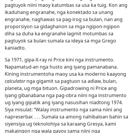
pagtuyok niini maoy katumbas sa usa ka tuig. Kon ang
ikaduhang engranahe, nga konektado sa unang
engranahe, naghawas sa pag-irog sa bulan, nan ang
proporsiyon sa gidaghanon sa mga ngipon-ngipon
diha sa duha ka engranahe lagmit motumbas sa
pagtuyok sa bulan sumala sa ideya sa mga Grego
kaniadto.
Sa 1971, gipa-X-ray ni Price kini nga instrumento.
Napamatud-an nga husto ang iyang pamanabana.
Kining instrumentoha maoy usa ka moderno kaayong
calculator
nga gigamit sa pagtuon sa adlaw, bulan,
planeta, ug mga bituon. Gipadrowing ni Price ang
iyang gibanabana nga pag-obra niini nga instrumento
ug iyang gipatik ang iyang nasusihan niadtong 1974.
Siya misulat: “Walay instrumento nga sama niini ang
napreserbar. . . . Sumala sa among nahibaloan bahin sa
siyensiya ug teknolohiya sa karaang Gresya, kami
makaingon nga wala gayoy sama niini nga