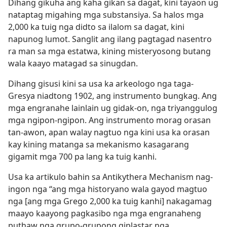
Dihang gikuha ang kaha gikan sa dagat, kini tayaon ug
nataptag migahing mga substansiya. Sa halos mga
2,000 ka tuig nga didto sa ilalom sa dagat, kini
napunog lumot. Sanglit ang ilang pagtagad nasentro
ra man sa mga estatwa, kining misteryosong butang
wala kaayo matagad sa sinugdan.
Dihang gisusi kini sa usa ka arkeologo nga taga-
Gresya niadtong 1902, ang instrumento bungkag. Ang
mga engranahe lainlain ug gidak-on, nga triyanggulog
mga ngipon-ngipon. Ang instrumento morag orasan
tan-awon, apan walay nagtuo nga kini usa ka orasan
kay kining matanga sa mekanismo kasagarang
gigamit mga 700 pa lang ka tuig kanhi.
Usa ka artikulo bahin sa Antikythera Mechanism nag-
ingon nga “ang mga historyano wala gayod magtuo
nga [ang mga Grego 2,000 ka tuig kanhi] nakagamag
maayo kaayong pagkasibo nga mga engranaheng
puthaw nga grupo-grupong giplastar nga