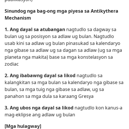
Sinundog nga bag-ong mga piyesa sa Antikythera
Mechanism
1. Ang dayal sa atubangan
nagtudlo sa dagway sa
bulan ug sa posisyon sa adlaw ug bulan. Nagtudlo
usab kini sa adlaw ug bulan pinasukad sa kalendaryo
nga gibase sa adlaw ug sa dagan sa adlaw (ug sa mga
planeta nga makita) base sa mga konstelasyon sa
zodiac
2. Ang ibabawng dayal sa likod
nagtudlo sa
kalangkitan sa mga bulan sa kalendaryo nga gibase sa
bulan, sa mga tuig nga gibase sa adlaw, ug sa
panahon sa mga dula sa karaang Gresya
3. Ang ubos nga dayal sa likod
nagtudlo kon kanus-a
mag-eklipse ang adlaw ug bulan
[Mga hulagway]