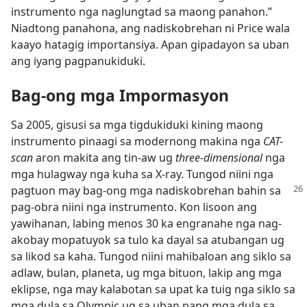
instrumento nga naglungtad sa maong panahon.”
Niadtong panahona, ang nadiskobrehan ni Price wala
kaayo hatagig importansiya. Apan gipadayon sa uban
ang iyang pagpanukiduki.
Bag-ong mga Impormasyon
Sa 2005, gisusi sa mga tigdukiduki kining maong
instrumento pinaagi sa modernong makina nga
CAT-
scan
aron makita ang tin-aw ug
three-dimensional
nga
mga hulagway nga kuha sa X-ray. Tungod niini nga
pagtuon may bag-ong mga nadiskobrehan
bahin sa
pag-obra niini nga instrumento. Kon lisoon ang
yawihanan, labing menos 30 ka engranahe nga nag-
akobay mopatuyok sa tulo ka dayal sa atubangan ug
sa likod sa kaha. Tungod niini mahibaloan ang siklo sa
adlaw, bulan, planeta, ug mga bituon, lakip ang mga
eklipse, nga may kalabotan sa upat ka tuig nga siklo sa
mga dula sa Olympic ug sa uban pang mga dula sa