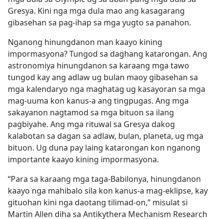
Gresya. Kini nga mga dula mao ang kasagarang
gibasehan sa pag-ihap sa mga yugto sa panahon.
Nganong hinungdanon man kaayo kining
impormasyona? Tungod sa daghang katarongan. Ang
astronomiya hinungdanon sa karaang mga tawo
tungod kay ang adlaw ug bulan maoy gibasehan sa
mga kalendaryo nga maghatag ug kasayoran sa mga
mag-uuma kon kanus-a ang tingpugas. Ang mga
sakayanon nagtamod sa mga bituon sa ilang
pagbiyahe. Ang mga rituwal sa Gresya dakog
kalabotan sa dagan sa adlaw, bulan, planeta, ug mga
bituon. Ug duna pay laing katarongan kon nganong
importante kaayo kining impormasyona.
“Para sa karaang mga taga-Babilonya, hinungdanon
kaayo nga mahibalo sila kon kanus-a mag-eklipse, kay
gituohan kini nga daotang tilimad-on,” misulat si
Martin Allen diha sa Antikythera Mechanism Research