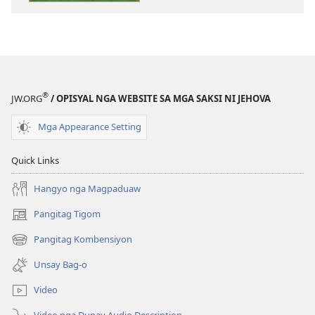
publikasyon
PAGMATA!
Marso 2009
®
JW.ORG
/ OPISYAL NGA WEBSITE SA MGA SAKSI NI JEHOVA
Mga Appearance Setting
Quick Links
Hangyo nga Magpaduaw
Pangitag Tigom
(mo-
open
Pangitag Kombensiyon
(mo-
ug
open
bag-
Unsay Bag-o
ug
ong
bag-
window)
Video
ong
window)