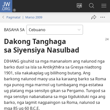
JW.ORG
Log
In
Ilisi
Pangitaa
IPA
(mo-
ang
sa
AN
Pagmata! | Marso 2009
open
pinulongan
JW.ORG
ME
ug
sa
BASAHA SA
bag-
site
ong
Dakong Tanghaga
window)
sa Siyensiya Nasulbad
DIHANG gisuhid sa mga mananalom ang nalunod nga
barko duol sa isla sa Antikýthēra sa Gresya niadtong
1901, sila nakakaplag ug bililhong butang. Ang
barkong nalunod maoy usa ka karaang barko sa Roma
nga punog mga marmol ug tumbagang mga estatwa
ug platang mga sensilyo gikan sa Pergamo. Tungod sa
mga sensilyo nabanabana sa mga tigdukiduki nga ang
barko, nga lagmit nagpaingon sa Roma, nalunod sa
mga 85 ug 60 B.C.E.