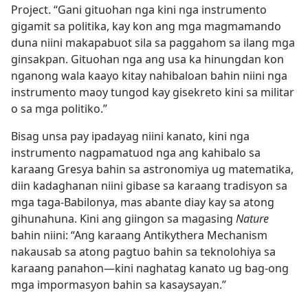
Project. “Gani gituohan nga kini nga instrumento
gigamit sa politika, kay kon ang mga magmamando
duna niini makapabuot sila sa paggahom sa ilang mga
ginsakpan. Gituohan nga ang usa ka hinungdan kon
nganong wala kaayo kitay nahibaloan bahin niini nga
instrumento maoy tungod kay gisekreto kini sa militar
o sa mga politiko.”
Bisag unsa pay ipadayag niini kanato, kini nga
instrumento nagpamatuod nga ang kahibalo sa
karaang Gresya bahin sa astronomiya ug matematika,
diin kadaghanan niini gibase sa karaang tradisyon sa
mga taga-Babilonya, mas abante diay kay sa atong
gihunahuna. Kini ang giingon sa magasing
Nature
bahin niini: “Ang karaang Antikythera Mechanism
nakausab sa atong pagtuo bahin sa teknolohiya sa
karaang panahon​—kini naghatag kanato ug bag-ong
mga impormasyon bahin sa kasaysayan.”