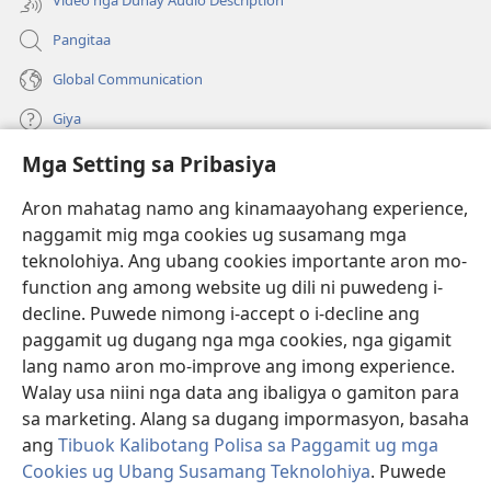
Video nga Dunay Audio Description
Pangitaa
Global Communication
Giya
Mga Setting sa Pribasiya
Donasyon
(mo-
open
Aron mahatag namo ang kinamaayohang experience,
ug
naggamit mig mga cookies ug susamang mga
Watchtower ONLINE NGA LIBRARYA
(mo-
bag-
teknolohiya. Ang ubang cookies importante aron mo-
open
ong
®
JW Hub
function ang among website ug dili ni puwedeng i-
ug
window)
(mo-
bag-
decline. Puwede nimong i-accept o i-decline ang
open
ong
®
JW Library
ug
paggamit ug dugang nga mga cookies, nga gigamit
window)
bag-
lang namo aron mo-improve ang imong experience.
ong
Watchtower Library
Walay usa niini nga data ang ibaligya o gamiton para
window)
sa marketing. Alang sa dugang impormasyon, basaha
ang
Tibuok Kalibotang Polisa sa Paggamit ug mga
Cookies ug Ubang Susamang Teknolohiya
. Puwede