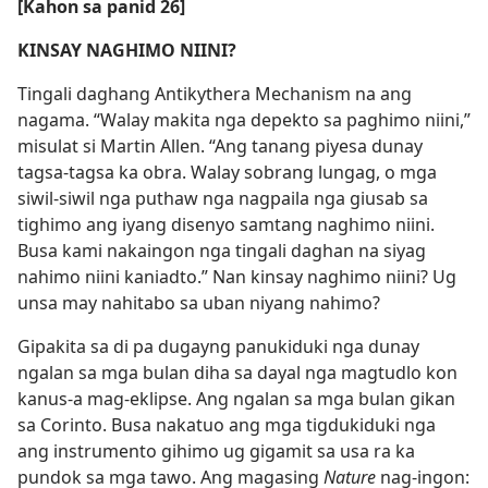
[Kahon sa panid 26]
KINSAY NAGHIMO NIINI?
Tingali daghang Antikythera Mechanism na ang
nagama. “Walay makita nga depekto sa paghimo niini,”
misulat si Martin Allen. “Ang tanang piyesa dunay
tagsa-tagsa ka obra. Walay sobrang lungag, o mga
siwil-siwil nga puthaw nga nagpaila nga giusab sa
tighimo ang iyang disenyo samtang naghimo niini.
Busa kami nakaingon nga tingali daghan na siyag
nahimo niini kaniadto.” Nan kinsay naghimo niini? Ug
unsa may nahitabo sa uban niyang nahimo?
Gipakita sa di pa dugayng panukiduki nga dunay
ngalan sa mga bulan diha sa dayal nga magtudlo kon
kanus-a mag-eklipse. Ang ngalan sa mga bulan gikan
sa Corinto. Busa nakatuo ang mga tigdukiduki nga
ang instrumento gihimo ug gigamit sa usa ra ka
pundok sa mga tawo. Ang magasing
Nature
nag-ingon: