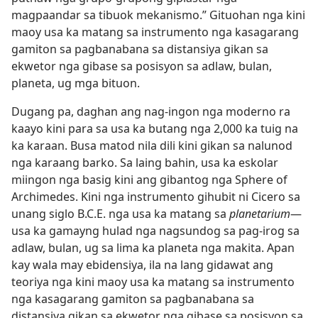
magpaandar sa tibuok mekanismo.” Gituohan nga kini
maoy usa ka matang sa instrumento nga kasagarang
gamiton sa pagbanabana sa distansiya gikan sa
ekwetor nga gibase sa posisyon sa adlaw, bulan,
planeta, ug mga bituon.
Dugang pa, daghan ang nag-ingon nga moderno ra
kaayo kini para sa usa ka butang nga 2,000 ka tuig na
ka karaan. Busa matod nila dili kini gikan sa nalunod
nga karaang barko. Sa laing bahin, usa ka eskolar
miingon nga basig kini ang gibantog nga Sphere of
Archimedes. Kini nga instrumento gihubit ni Cicero sa
unang siglo B.C.E. nga usa ka matang sa
planetarium
​—
usa ka gamayng hulad nga nagsundog sa pag-irog sa
adlaw, bulan, ug sa lima ka planeta nga makita. Apan
kay wala may ebidensiya, ila na lang gidawat ang
teoriya nga kini maoy usa ka matang sa instrumento
nga kasagarang gamiton sa pagbanabana sa
distansiya gikan sa ekwetor nga gibase sa posisyon sa