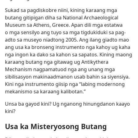
Sukad sa pagdiskobre niini, kining karaang mga
butang gitipigan diha sa National Archaeological
Museum sa Athens, Greece. Apan dili mga estatwa
o mga sensilyo ang tuyo sa mga tigdukiduki sa pag-
adto sa museyo niadtong 2005. Ang ilang giadto mao
ang usa ka bronseng instrumento nga kahoy ug kaha
nga ingon ka dako sa kahon sa sapatos. Kining maong
karaang butang nga gitawag ug Antikythera
Mechanism nagpamatuod nga ang unang mga
sibilisasyon makinaadmanon usab bahin sa siyensiya.
Kini nga instrumento giisip nga “labing modernong
mekanismo sa karaang kalibotan.”
Unsa ba gayod kini? Ug nganong hinungdanon kaayo
kini?
Usa ka Misteryosong Butang