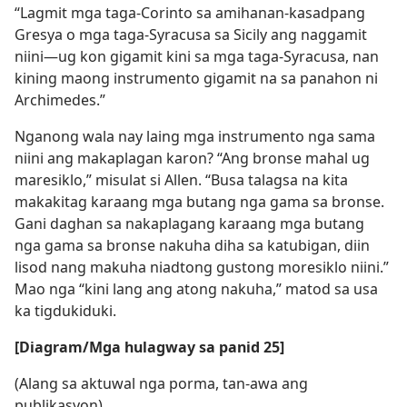
“Lagmit mga taga-Corinto sa amihanan-kasadpang
Gresya o mga taga-Syracusa sa Sicily ang naggamit
niini​—ug kon gigamit kini sa mga taga-Syracusa, nan
kining maong instrumento gigamit na sa panahon ni
Archimedes.”
Nganong wala nay laing mga instrumento nga sama
niini ang makaplagan karon? “Ang bronse mahal ug
maresiklo,” misulat si Allen. “Busa talagsa na kita
makakitag karaang mga butang nga gama sa bronse.
Gani daghan sa nakaplagang karaang mga butang
nga gama sa bronse nakuha diha sa katubigan, diin
lisod nang makuha niadtong gustong moresiklo niini.”
Mao nga “kini lang ang atong nakuha,” matod sa usa
ka tigdukiduki.
[Diagram/Mga hulagway sa panid 25]
(Alang sa aktuwal nga porma, tan-awa ang
publikasyon)