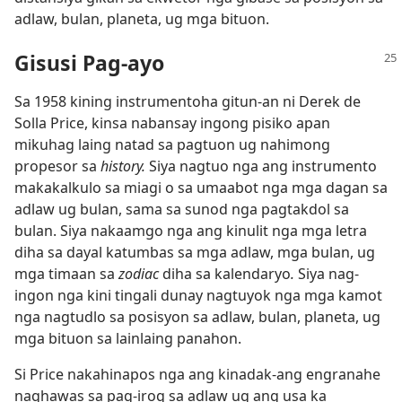
adlaw, bulan, planeta, ug mga bituon.
Gisusi Pag-ayo
Sa 1958 kining instrumentoha gitun-an ni Derek de
Solla Price, kinsa nabansay ingong pisiko apan
mikuhag laing natad sa pagtuon ug nahimong
propesor sa
history.
Siya nagtuo nga ang instrumento
makakalkulo sa miagi o sa umaabot nga mga dagan sa
adlaw ug bulan, sama sa sunod nga pagtakdol sa
bulan. Siya nakaamgo nga ang kinulit nga mga letra
diha sa dayal katumbas sa mga adlaw, mga bulan, ug
mga timaan sa
zodiac
diha sa kalendaryo
.
Siya nag-
ingon nga kini tingali dunay nagtuyok nga mga kamot
nga nagtudlo sa posisyon sa adlaw, bulan, planeta, ug
mga bituon sa lainlaing panahon.
Si Price nakahinapos nga ang kinadak-ang engranahe
naghawas sa pag-irog sa adlaw ug ang usa ka