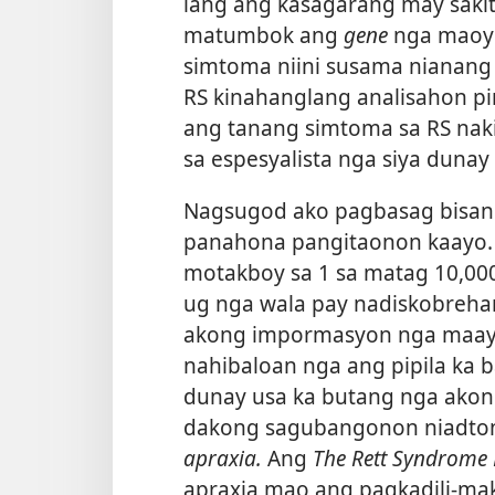
lang ang kasagarang may sakit
matumbok ang
gene
nga maoy 
simtoma niini susama nianang
RS kinahanglang analisahon pi
ang tanang simtoma sa RS naki
sa espesyalista nga siya dunay 
Nagsugod ako pagbasag bisan u
panahona pangitaonon kaayo.
motakboy sa 1 sa matag 10,00
ug nga wala pay nadiskobreha
akong impormasyon nga maay
nahibaloan nga ang pipila ka 
dunay usa ka butang nga ako
dakong sagubangonon niadton
apraxia.
Ang
The Rett Syndrome
apraxia mao ang pagkadili-maka