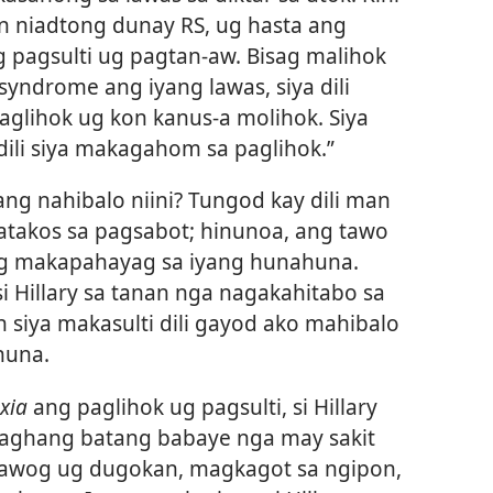
 niadtong dunay RS, ug hasta ang
ng pagsulti ug pagtan-aw. Bisag malihok
yndrome ang iyang lawas, siya dili
aglihok ug kon kanus-a molihok. Siya
dili siya makagahom sa paglihok.”
g nahibalo niini? Tungod kay dili man
takos sa pagsabot; hinunoa, ang tawo
lang makapahayag sa iyang hunahuna.
i Hillary sa tanan nga nagakahitabo sa
n siya makasulti dili gayod ako mahibalo
huna.
xia
ang paglihok ug pagsulti, si Hillary
 Daghang batang babaye nga may sakit
bawog ug dugokan, magkagot sa ngipon,