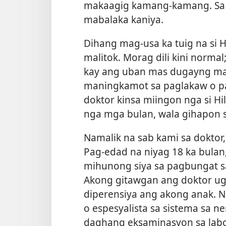
makaagig kamang-kamang. Sa 
mabalaka kaniya.
Dihang mag-usa ka tuig na si Hi
malitok. Morag dili kini norm
kay ang uban mas dugayng maka
maningkamot sa paglakaw o pa
doktor kinsa miingon nga si Hil
nga mga bulan, wala gihapon 
Namalik na sab kami sa doktor, 
Pag-edad na niyag 18 ka bulan
mihunong siya sa pagbungat sa
Akong gitawgan ang doktor ug
diperensiya ang akong anak. 
o espesyalista sa sistema sa
ne
daghang eksaminasyon sa labo