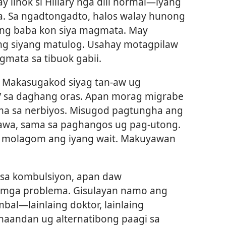
 lihok si Hillary nga dili normal​—iyang
. Sa ngadtongadto, halos walay hunong
ang baba kon siya magmata. May
ng siyang matulog. Usahay motagpilaw
gmata sa tibuok gabii.
y. Makasugakod siyag tan-aw ug
V sa daghang oras. Apan morag migrabe
ema sa nerbiyos. Misugod pagtungha ang
hawa, sama sa paghangos ug pag-utong.
 molagom ang iyang wait. Makuyawan
sa kombulsiyon, apan daw
g mga problema. Gisulayan namo ang
bal​—lainlaing doktor, lainlaing
naandan ug alternatibong paagi sa