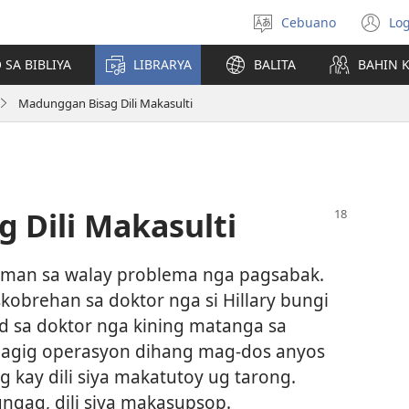
Cebuano
Log
Pagpilig
(m
pinulongan
o
 SA BIBLIYA
LIBRARYA
BALITA
BAHIN 
u
ba
Madunggan Bisag Dili Makasulti
o
wi
 Dili Makasulti
uman sa walay problema nga pagsabak.
kobrehan sa doktor nga si Hillary bungi
d sa doktor nga kining matanga sa
aagig operasyon dihang mag-dos anyos
 kay dili siya makatutoy ug tarong.
gngag, dili siya makasupsop.