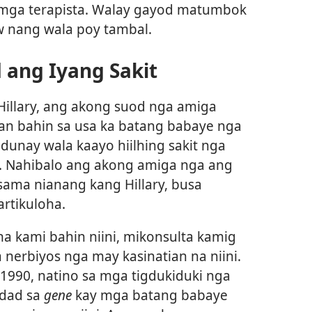
 mga terapista. Walay gayod matumbok
aw nang wala poy tambal.
 ang Iyang Sakit
Hillary, ang akong suod nga amiga
an bahin sa usa ka batang babaye nga
dunay wala kaayo hiilhing sakit nga
). Nahibalo ang akong amiga nga ang
ama nianang kang Hillary, busa
rtikuloha.
 kami bahin niini, mikonsulta kamig
a nerbiyos nga may kasinatian na niini.
 1990, natino sa mga tigdukiduki nga
idad sa
gene
kay mga batang babaye