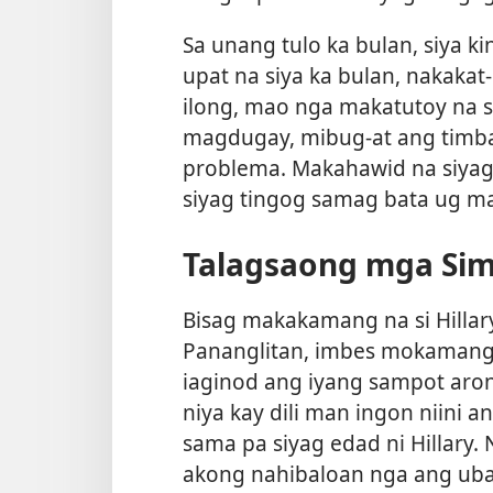
Sa unang tulo ka bulan, siya 
upat na siya ka bulan, nakakat
ilong, mao nga makatutoy na 
magdugay, mibug-at ang timban
problema. Makahawid na siya
siyag tingog samag bata ug m
Talagsaong mga Si
Bisag makakamang na si Hillar
Pananglitan, imbes mokamang,
iaginod ang iyang sampot aron
niya kay dili man ingon niini 
sama pa siyag edad ni Hillary.
akong nahibaloan nga ang ub