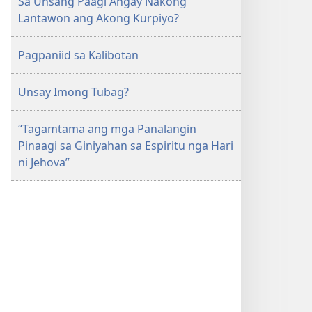
Sa Unsang Paagi Angay Nakong
Lantawon ang Akong Kurpiyo?
Pagpaniid sa Kalibotan
Unsay Imong Tubag?
“Tagamtama ang mga Panalangin
Pinaagi sa Giniyahan sa Espiritu nga Hari
ni Jehova”