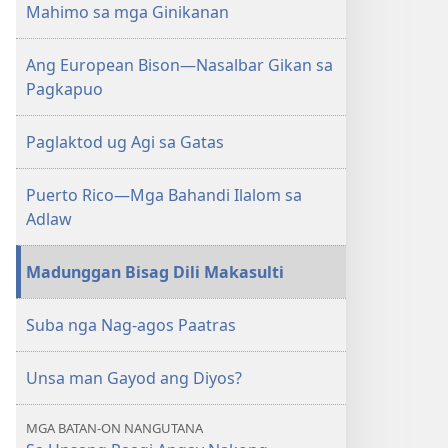
Mahimo sa mga Ginikanan
Ang European Bison​—Nasalbar Gikan sa
Pagkapuo
Paglaktod ug Agi sa Gatas
Puerto Rico​—Mga Bahandi Ilalom sa
Adlaw
Madunggan Bisag Dili Makasulti
Suba nga Nag-agos Paatras
Unsa man Gayod ang Diyos?
MGA BATAN-ON NANGUTANA