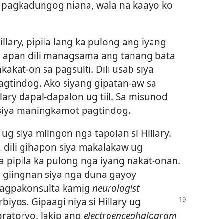
pagkadungog niana, wala na kaayo ko
llary, pipila lang ka pulong ang iyang
al; apan dili managsama ang tanang bata
kat-on sa pagsulti. Dili usab siya
gtindog. Ako siyang gipatan-aw sa
lary dapal-dapalon ug tiil. Sa misunod
siya maningkamot pagtindog.
ug siya miingon nga tapolan si Hillary.
, dili gihapon siya makalakaw ug
 pipila ka pulong nga iyang nakat-onan.
 giingnan siya nga duna gayoy
Nagpakonsulta kamig
neurologist
rbiyos. Gipaagi niya si Hillary ug
ratoryo, lakip ang
electroencephalogram