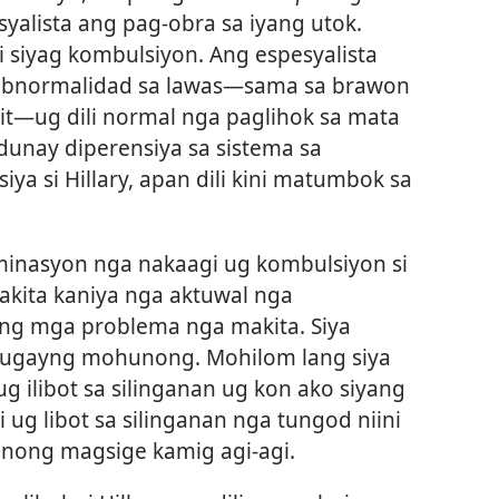
syalista ang pag-obra sa iyang utok.
i siyag kombulsiyon. Ang espesyalista
abnormalidad sa lawas​—sama sa brawon
it—​ug dili normal nga paglihok sa mata
dunay diperensiya sa sistema sa
ya si Hillary, apan dili kini matumbok sa
minasyon nga nakaagi ug kombulsiyon si
akita kaniya nga aktuwal nga
ng mga problema nga makita. Siya
dugayng mohunong. Mohilom lang siya
ug ilibot sa silinganan ug kon ako siyang
ug libot sa silinganan nga tungod niini
anong magsige kamig agi-agi.