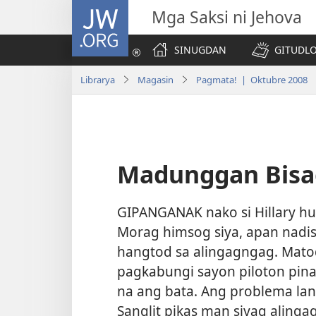
JW.ORG
Mga Saksi ni Jehova
SINUGDAN
GITUDLO
Librarya
Magasin
Pagmata! | Oktubre 2008
Madunggan Bisag
GIPANGANAK nako si Hillary h
Morag himsog siya, apan nadis
hangtod sa alingagngag. Mato
pagkabungi sayon piloton pin
na ang bata. Ang problema lang
Sanglit pikas man siyag alinga