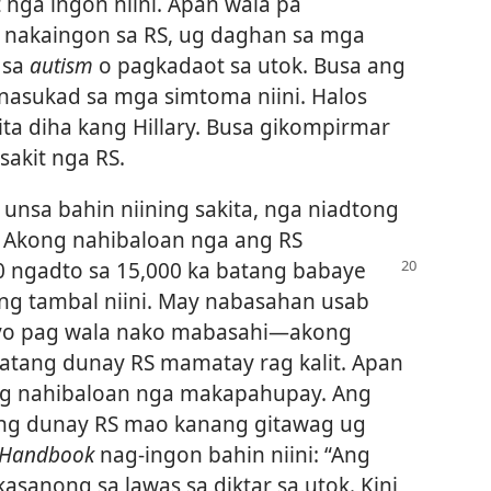
 nga ingon niini. Apan wala pa
nakaingon sa RS, ug daghan sa mga
 sa
autism
o pagkadaot sa utok. Busa ang
nasukad sa mga simtoma niini. Halos
ta diha kang Hillary. Busa gikompirmar
sakit nga RS.
nsa bahin niining sakita, nga niadtong
 Akong nahibaloan nga ang RS
0 ngadto sa 15,000
ka batang babaye
ng tambal niini. May nabasahan usab
o pag wala nako mabasahi​—akong
batang dunay RS mamatay rag kalit. Apan
ng nahibaloan nga makapahupay. Ang
g dunay RS mao kanang gitawag ug
 Handbook
nag-ingon bahin niini: “Ang
sanong sa lawas sa diktar sa utok. Kini