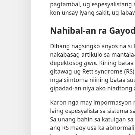
pagtambal, ug espesyalistang
kon unsay iyang sakit, ug lab
Nahibal-an ra Gayod
Dihang nagsingko anyos na si 
nakabasag artikulo sa mantala
depektosog
gene.
Kining bataa 
gitawag ug Rett syndrome (RS
mga simtoma niining bataa sus
gipadad-an niya ako niadtong a
Karon nga may impormasyon na
laing espesyalista sa sistema s
Sa unang bahin sa katuigan sa
ang RS maoy usa ka abnormal