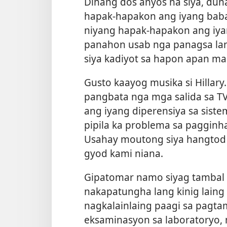
Dihang dos anyos na siya, dunay
hapak-hapakon ang iyang baba
niyang hapak-hapakon ang iy
panahon usab nga panagsa la
siya kadiyot sa hapon apan ma
Gusto kaayog musika si Hillar
pangbata nga mga salida sa T
ang iyang diperensiya sa sist
pipila ka problema sa paggin
Usahay moutong siya hangtod
gyod kami niana.
Gipatomar namo siyag tambal 
nakapatungha lang kinig lain
nagkalainlaing paagi sa pagtam
eksaminasyon sa laboratoryo, 