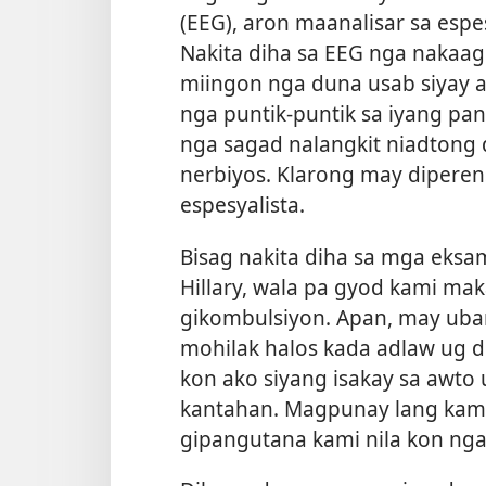
(EEG), aron maanalisar sa espe
Nakita diha sa EEG nga nakaag
miingon nga duna usab siyay 
nga puntik-puntik sa iyang pan
nga sagad nalangkit niadtong 
nerbiyos. Klarong may diperensi
espesyalista.
Bisag nakita diha sa mga eksa
Hillary, wala pa gyod kami mak
gikombulsiyon. Apan, may uba
mohilak halos kada adlaw ug 
kon ako siyang isakay sa awto 
kantahan. Magpunay lang kami 
gipangutana kami nila kon ng