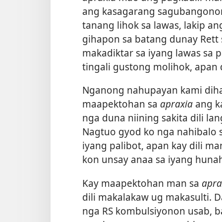
ang kasagarang sagubangonon
tanang lihok sa lawas, lakip a
gihapon sa batang dunay Rett s
makadiktar sa iyang lawas sa p
tingali gustong molihok, apan 
Nganong nahupayan kami dihan
maapektohan sa
apraxia
ang ka
nga duna niining sakita dili 
Nagtuo gyod ko nga nahibalo s
iyang palibot, apan kay dili ma
kon unsay anaa sa iyang huna
Kay maapektohan man sa
apra
dili makalakaw ug makasulti.
nga RS kombulsiyonon usab, 