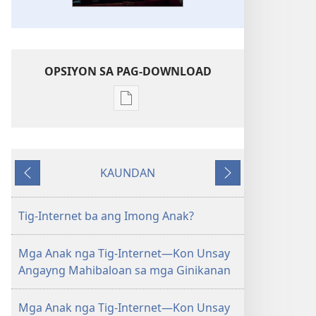
OPSIYON SA PAG-DOWNLOAD
Opsiyon
sa
pag-
download
KAUNDAN
sa
Miagi
Sunod
publikasyon
PAGMATA!
Tig-Internet ba ang Imong Anak?
Oktubre 2008
Mga Anak nga Tig-Internet​—Kon Unsay
Angayng Mahibaloan sa mga Ginikanan
Mga Anak nga Tig-Internet​—Kon Unsay