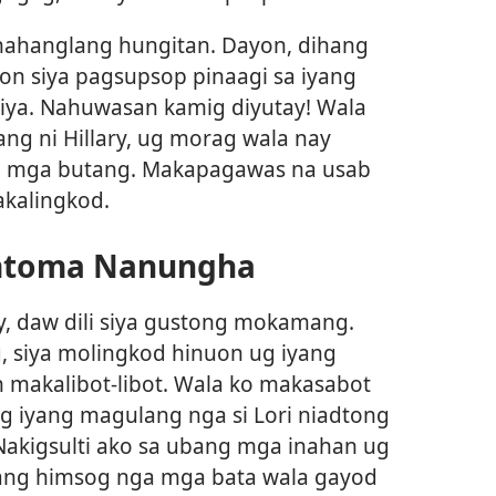
kinahanglang hungitan. Dayon, dihang
-on siya pagsupsop pinaagi sa iyang
siya. Nahuwasan kamig diyutay! Wala
g ni Hillary, ug morag wala nay
g mga butang. Makapagawas na usab
akalingkod.
mtoma Nanungha
y, daw dili siya gustong mokamang.
 siya molingkod hinuon ug iyang
 makalibot-libot. Wala ko makasabot
ang iyang magulang nga si Lori niadtong
 Nakigsulti ako sa ubang mga inahan ug
ang himsog nga mga bata wala gayod