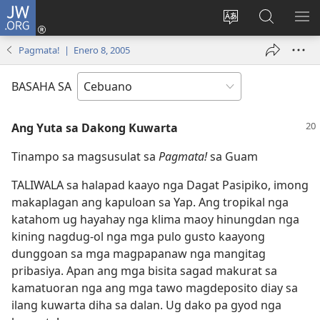
JW.ORG
Log
In
Ilisi
Pangitaa
IPA
(mo-
ang
sa
AN
Pagmata! | Enero 8, 2005
open
pinulongan
JW.ORG
ME
ug
sa
BASAHA SA
bag-
site
ong
Ang Yuta sa Dakong Kuwarta
window)
Tinampo sa magsusulat sa
Pagmata!
sa Guam
TALIWALA sa halapad kaayo nga Dagat Pasipiko, imong
makaplagan ang kapuloan sa Yap. Ang tropikal nga
katahom ug hayahay nga klima maoy hinungdan nga
kining nagdug-ol nga mga pulo gusto kaayong
dunggoan sa mga magpapanaw nga mangitag
pribasiya. Apan ang mga bisita sagad makurat sa
kamatuoran nga ang mga tawo magdeposito diay sa
ilang kuwarta diha sa dalan. Ug dako pa gyod nga