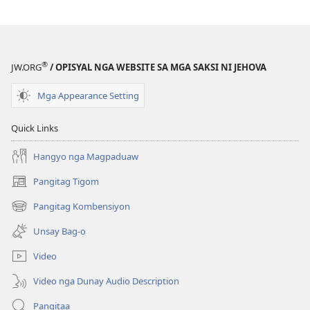
Enero 8,
2005
®
JW.ORG
/ OPISYAL NGA WEBSITE SA MGA SAKSI NI JEHOVA
Mga Appearance Setting
Quick Links
Hangyo nga Magpaduaw
Pangitag Tigom
(mo-
open
Pangitag Kombensiyon
(mo-
ug
open
bag-
Unsay Bag-o
ug
ong
bag-
window)
Video
ong
window)
Video nga Dunay Audio Description
Pangitaa