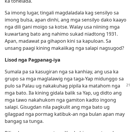
ka tonelada.
Sa imong lugar, tingali magdaladala kag sensilyo sa
imong bulsa, apan dinhi, ang mga sensilyo dako kaayo
nga dili gani moigo sa kotse. Walay usa niining mga
kuwartang bato ang nahimo sukad niadtong 1931.
Apan, madawat pa gihapon kini sa kapuloan. Sa
unsang paagi kining makaiikag nga salapi nagsugod?
Lisod nga Pagpanag-iya
Sumala pa sa kasugiran nga sa kanhiay, ang usa ka
grupo sa mga maglalawig nga taga-Yap midunggo sa
pulo sa Palau ug nakakuhag pipila ka
matahom nga
mga bato. Ila kining gidala balik sa Yap, ug didto ang
mga tawo nakahukom nga gamiton kadto ingong
salapi. Gisugdan nila pagkulit ang mga bato ug
gilagpad nga pormag katibuk-an nga bulan apan may
bangag sa tunga.