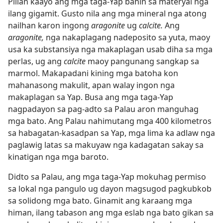
Pilian kaayo ang mga taga-Yap bahin sa materyal nga
ilang gigamit. Gusto nila ang mga mineral nga atong
nailhan karon ingong
aragonite
ug
calcite.
Ang
aragonite,
nga nakaplagang nadeposito sa yuta, maoy
usa ka substansiya nga makaplagan usab diha sa mga
perlas, ug ang
calcite
maoy pangunang sangkap sa
marmol. Makapadani kining mga batoha kon
mahanasong makulit, apan walay ingon nga
makaplagan sa Yap. Busa ang mga taga-Yap
nagpadayon sa pag-adto sa Palau aron manguhag
mga bato. Ang Palau nahimutang mga 400 kilometros
sa habagatan-kasadpan sa Yap, mga lima ka adlaw nga
paglawig latas sa makuyaw nga kadagatan sakay sa
kinatigan nga mga baroto.
Didto sa Palau, ang mga taga-Yap mokuhag permiso
sa lokal nga pangulo ug dayon magsugod pagkubkob
sa solidong mga bato. Ginamit ang karaang mga
himan, ilang tabason ang mga eslab nga bato gikan sa