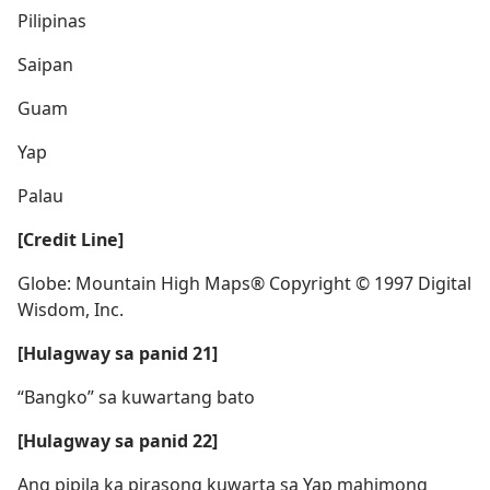
Pilipinas
Saipan
Guam
Yap
Palau
[Credit Line]
Globe: Mountain High Maps® Copyright © 1997 Digital
Wisdom, Inc.
[Hulagway sa panid 21]
“Bangko” sa kuwartang bato
[Hulagway sa panid 22]
Ang pipila ka pirasong kuwarta sa Yap mahimong