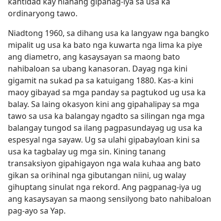
kantidad kay nianang gipanag-iya sa usa ka
ordinaryong tawo.
Niadtong 1960, sa dihang usa ka langyaw nga bangko
mipalit ug usa ka bato nga kuwarta nga lima ka piye
ang diametro, ang kasaysayan sa maong bato
nahibaloan sa ubang kanasoran. Dayag nga kini
gigamit na sukad pa sa katuigang 1880. Kas-a kini
maoy gibayad sa mga panday sa pagtukod ug usa ka
balay. Sa laing okasyon kini ang gipahalipay sa mga
tawo sa usa ka balangay ngadto sa silingan nga mga
balangay tungod sa ilang pagpasundayag ug usa ka
espesyal nga sayaw. Ug sa ulahi gipabayloan kini sa
usa ka tagbalay ug mga sin. Kining tanang
transaksiyon gipahigayon nga wala kuhaa ang bato
gikan sa orihinal nga gibutangan niini, ug walay
gihuptang sinulat nga rekord. Ang pagpanag-iya ug
ang kasaysayan sa maong sensilyong bato nahibaloan
pag-ayo sa Yap.