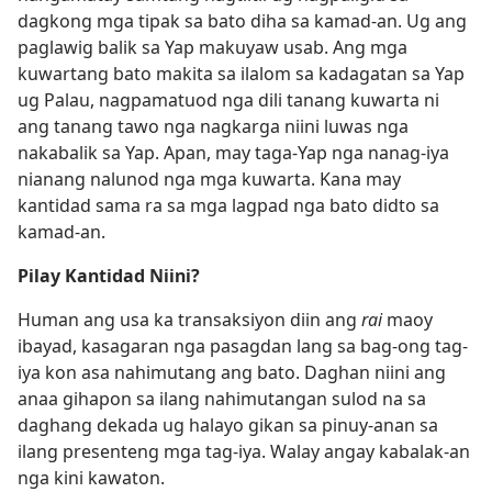
dagkong mga tipak sa bato diha sa kamad-an. Ug ang
paglawig balik sa Yap makuyaw usab. Ang mga
kuwartang bato makita sa ilalom sa kadagatan sa Yap
ug Palau, nagpamatuod nga dili tanang kuwarta ni
ang tanang tawo nga nagkarga niini luwas nga
nakabalik sa Yap. Apan, may taga-Yap nga nanag-iya
nianang nalunod nga mga kuwarta. Kana may
kantidad sama ra sa mga lagpad nga bato didto sa
kamad-an.
Pilay Kantidad Niini?
Human ang usa ka transaksiyon diin ang
rai
maoy
ibayad, kasagaran nga pasagdan lang sa bag-ong tag-
iya kon asa nahimutang ang bato. Daghan niini ang
anaa gihapon sa ilang nahimutangan sulod na sa
daghang dekada ug halayo gikan sa pinuy-anan sa
ilang presenteng mga tag-iya. Walay angay kabalak-an
nga kini kawaton.