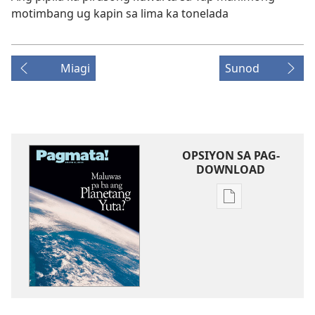
motimbang ug kapin sa lima ka tonelada
Miagi
Sunod
OPSIYON SA PAG-
DOWNLOAD
Opsiyon
sa
pag-
download
sa
publikasyon
MAGASIN