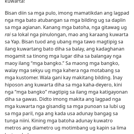
kuwarta!
Bisan diin sa mga pulo, imong mamatikdan ang lagpad
nga mga bato atubangan sa mga bilding ug sa daplin
sa mga agianan. Kanang mga batoha, nga gitawag ug
rai
sa lokal nga pinulongan, mao ang karaang kuwarta
sa Yap. Bisan tuod ang ubang mga tawo magtipig sa
ilang kuwartang bato diha sa balay, ang kadaghanan
mogamit sa tinong mga lugar diha sa balangay nga
maoy ilang “mga bangko.” Sa maong mga bangko,
walay mga sekyu ug mga kahera nga motabang sa
mga kustomer. Wala gani kay makitang bilding. Inay
hiposon ang kuwarta diha sa mga kaha-deyero, kini
nga “mga bangko” magtipig sa ilang mga katigayonan
diha sa gawas. Didto imong makita ang lagpad nga
mga kuwarta nga gisandig sa mga punoan sa lubi ug
sa mga paril, nga ang kada usa adunay bangag sa
tunga niini. Kining mga batoha adunay kuwatro
metros ang diametro ug motimbang ug kapin sa lima