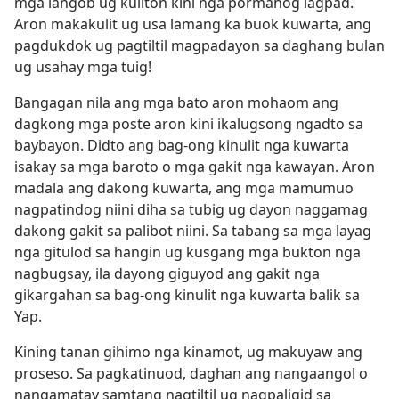
mga langob ug kuliton kini nga pormahog lagpad.
Aron makakulit ug usa lamang ka buok kuwarta, ang
pagdukdok ug pagtiltil magpadayon sa daghang bulan
ug usahay mga tuig!
Bangagan nila ang mga bato aron mohaom ang
dagkong mga poste aron kini ikalugsong ngadto sa
baybayon. Didto ang bag-ong kinulit nga kuwarta
isakay sa mga baroto o mga gakit nga kawayan. Aron
madala ang dakong kuwarta, ang mga mamumuo
nagpatindog niini diha sa tubig ug dayon naggamag
dakong gakit sa palibot niini. Sa tabang sa mga layag
nga gitulod sa hangin ug kusgang mga bukton nga
nagbugsay, ila dayong giguyod ang gakit nga
gikargahan sa bag-ong kinulit nga kuwarta balik sa
Yap.
Kining tanan gihimo nga kinamot, ug makuyaw ang
proseso. Sa pagkatinuod, daghan ang nangaangol o
nangamatay samtang nagtiltil ug nagpaligid sa