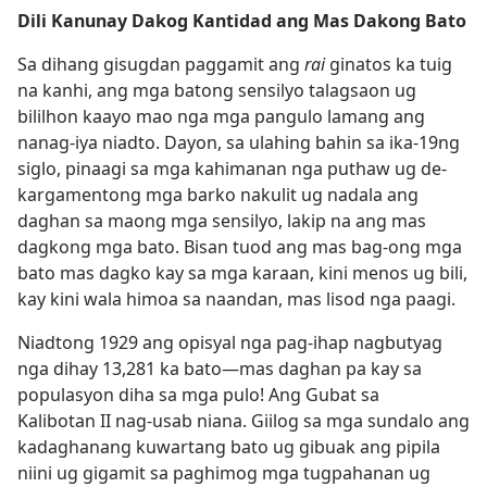
Dili Kanunay Dakog Kantidad ang Mas Dakong Bato
Sa dihang gisugdan paggamit ang
rai
ginatos ka tuig
na kanhi, ang mga batong sensilyo talagsaon ug
bililhon kaayo mao nga mga pangulo lamang ang
nanag-iya niadto. Dayon, sa ulahing bahin sa ika-19ng
siglo, pinaagi sa mga kahimanan nga puthaw ug de-
kargamentong mga barko nakulit ug nadala ang
daghan sa maong mga sensilyo, lakip na ang mas
dagkong mga bato. Bisan tuod ang mas bag-ong mga
bato mas dagko kay sa mga karaan, kini menos ug bili,
kay kini wala himoa sa naandan, mas lisod nga paagi.
Niadtong 1929 ang opisyal nga pag-ihap nagbutyag
nga dihay 13,281 ka bato​—mas daghan pa kay sa
populasyon diha sa mga pulo! Ang Gubat sa
Kalibotan II nag-usab niana. Giilog sa mga sundalo ang
kadaghanang kuwartang bato ug gibuak ang pipila
niini ug gigamit sa paghimog mga tugpahanan ug