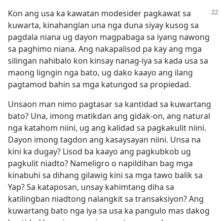
Kon ang usa ka kawatan modesider pagkawat sa
kuwarta, kinahanglan una nga duna siyay kusog sa
pagdala niana ug dayon magpabaga sa iyang nawong
sa paghimo niana. Ang nakapalisod pa kay ang mga
silingan nahibalo kon kinsay nanag-iya sa kada usa sa
maong ligngin nga bato, ug dako kaayo ang ilang
pagtamod bahin sa mga katungod sa propiedad.
Unsaon man nimo pagtasar sa kantidad sa kuwartang
bato? Una, imong matikdan ang gidak-on, ang natural
nga katahom niini, ug ang kalidad sa pagkakulit niini.
Dayon imong tagdon ang kasaysayan niini. Unsa na
kini ka dugay? Lisod ba kaayo ang pagkubkob ug
pagkulit niadto? Nameligro o napildihan bag mga
kinabuhi sa dihang gilawig kini sa mga tawo balik sa
Yap? Sa kataposan, unsay kahimtang diha sa
katilingban niadtong nalangkit sa transaksiyon? Ang
kuwartang bato nga iya sa usa ka pangulo mas dakog