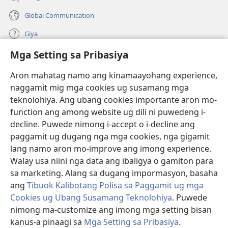
Global Communication
Giya
Mga Setting sa Pribasiya
Donasyon
(mo-
open
Aron mahatag namo ang kinamaayohang experience,
ug
naggamit mig mga cookies ug susamang mga
Watchtower ONLINE NGA LIBRARYA
(mo-
bag-
teknolohiya. Ang ubang cookies importante aron mo-
open
ong
®
JW Hub
function ang among website ug dili ni puwedeng i-
ug
window)
(mo-
bag-
decline. Puwede nimong i-accept o i-decline ang
open
ong
®
JW Library
ug
paggamit ug dugang nga mga cookies, nga gigamit
window)
bag-
lang namo aron mo-improve ang imong experience.
ong
Watchtower Library
Walay usa niini nga data ang ibaligya o gamiton para
window)
sa marketing. Alang sa dugang impormasyon, basaha
ang
Tibuok Kalibotang Polisa sa Paggamit ug mga
Cookies ug Ubang Susamang Teknolohiya
. Puwede
Copyright
© 2026 Watch Tower Bible and Tract Society of Pennsylvania.
nimong ma-customize ang imong mga setting bisan
KONDISYONES SA PAGGAMIT
|
POLISA SA PRIBASIYA
|
MGA SETTING
kanus-a pinaagi sa
Mga Setting sa Pribasiya
.
SA PRIBASIYA