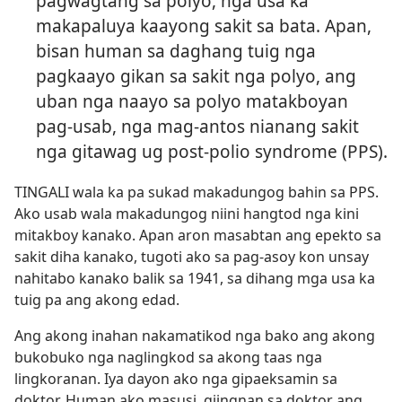
pagwagtang sa polyo, nga usa ka
makapaluya kaayong sakit sa bata. Apan,
bisan human sa daghang tuig nga
pagkaayo gikan sa sakit nga polyo, ang
uban nga naayo sa polyo matakboyan
pag-usab, nga mag-antos nianang sakit
nga gitawag ug post-polio syndrome (PPS).
TINGALI wala ka pa sukad makadungog bahin sa PPS.
Ako usab wala makadungog niini hangtod nga kini
mitakboy kanako. Apan aron masabtan ang epekto sa
sakit diha kanako, tugoti ako sa pag-asoy kon unsay
nahitabo kanako balik sa 1941, sa dihang mga usa ka
tuig pa ang akong edad.
Ang akong inahan nakamatikod nga bako ang akong
bukobuko nga naglingkod sa akong taas nga
lingkoranan. Iya dayon ako nga gipaeksamin sa
doktor. Human ako masusi, giingnan sa doktor ang