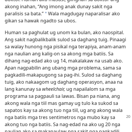
akong inahan, “Ang imong anak dunay sakit nga
paralisis sa bata.”
Wala magdugay naparalisar ako
a
gikan sa hawak ngadto sa ubos.
Human sa paghulat ug unom ka bulan, ako naospital.
Ang sakit nagbalikbalik sulod sa daghang tuig. Pinaagi
sa walay hunong nga pisikal nga terapiya, anam-anam
nga naulian ang kalig-on sa akong mga batiis. Sa
dihang nag-edad ako ug 14, makalakaw na usab ako.
Apan nagpabilin ang ubang mga problema, sama sa
pagkadili-makapugong sa pag-ihi. Sulod sa daghang
tuig, ako nakaagom ug daghang operasyon, anaa na
lang kanunay sa
wheelchair,
ug napailalom sa mga
programa sa pagpauli sa lawas. Bisan pa niana, ang
akong wala nga tiil mas gamay ug tulo ka sukod sa
sapatos kay sa akong tuo nga tiil, ug ang akong wala
nga batiis
mga tres sentimetros nga mubo kay sa
akong tuo nga batiis. Sa nag-edad na ako ug 20 nga
naulian ako sa makapaulaw nga sakit nga pagkadili