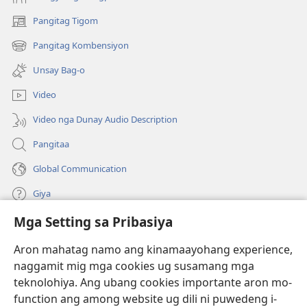
Pangitag Tigom
(mo-
open
Pangitag Kombensiyon
(mo-
ug
open
bag-
Unsay Bag-o
ug
ong
bag-
window)
Video
ong
window)
Video nga Dunay Audio Description
Pangitaa
Global Communication
Giya
Mga Setting sa Pribasiya
Donasyon
(mo-
open
Aron mahatag namo ang kinamaayohang experience,
ug
naggamit mig mga cookies ug susamang mga
Watchtower ONLINE NGA LIBRARYA
(mo-
bag-
teknolohiya. Ang ubang cookies importante aron mo-
open
ong
®
JW Hub
function ang among website ug dili ni puwedeng i-
ug
window)
(mo-