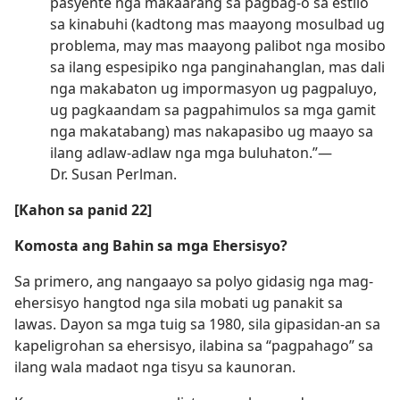
pasyente nga makaarang sa pagbag-o sa estilo
sa kinabuhi (kadtong mas maayong mosulbad ug
problema, may mas maayong palibot nga mosibo
sa ilang espesipiko nga panginahanglan, mas dali
nga makabaton ug impormasyon ug pagpaluyo,
ug pagkaandam sa pagpahimulos sa mga gamit
nga makatabang) mas nakapasibo ug maayo sa
ilang adlaw-adlaw nga mga buluhaton.”​—
Dr. Susan Perlman.
[Kahon sa panid 22]
Komosta ang Bahin sa mga Ehersisyo?
Sa primero, ang nangaayo sa polyo gidasig nga mag-
ehersisyo hangtod nga sila mobati ug panakit sa
lawas. Dayon sa mga tuig sa 1980, sila gipasidan-an sa
kapeligrohan sa ehersisyo, ilabina sa “pagpahago” sa
ilang wala madaot nga tisyu sa kaunoran.