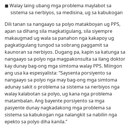
◼ Walay laing ubang mga problema maylabot sa
sistema sa nerbiyos, sa medisina, ug sa kabukogan
Dili tanan sa nangaayo sa polyo matakboyan ug PPS,
apan sa dihang sila magkatigulang, sila siyempre
makaugmad ug wala sa panahon nga kakapoy ug
pagkatigulang tungod sa sobrang paggamit sa
kaunoran sa nerbiyos. Dugang pa, kapin sa katunga sa
nangaayo sa polyo nga magpakonsulta sa ilang doktor
kay dunay bag-ong mga simtoma walay PPS. Miingon
ang usa ka espesyalista: “Saysenta porsiyento sa
nangaayo sa polyo nga may bag-ong mga simtoma
adunay sakit o problema sa sistema sa nerbiyos nga
walay kalabotan sa polyo, ug kana nga problema
matambalan. Ang bayente porsiyento sa mga
pasyente dunay nagkadakong mga problema sa
sistema sa kabukogan nga nalangkit sa nabilin nga
epekto sa polyo diha kanila.”