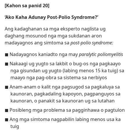
[Kahon sa panid 20]
‘Ako Kaha Adunay Post-Polio Syndrome?’
Ang kadaghanan sa mga eksperto naglista ug
daghang mosunod nga mga sukdanan aron
madayagnos ang simtoma sa
post-polio syndrome:
◼ Nadayagnos kaniadto nga may
paralytic poliomyelitis
◼ Nakaagi ug yugto sa lakbit o bug-os nga pagkaayo
nga gisundan ug yugto (labing menos 15 ka tuig) sa
maayo nga pag-obra sa sistema sa nerbiyos
◼ Anam-anam o kalit nga pagsugod sa pagkaluya sa
kaunoran, pagkadaling kapoyon, pagpanguyos sa
kaunoran, o panakit sa kaunoran ug sa lutahan
◼ Posibleng mga problema sa pagginhawa o pagtulon
◼ Ang mga simtoma nagpabilin labing menos usa ka
tuig