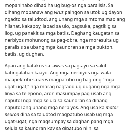
mopahinabo dihadiha ug bug-os nga paralisis. Sa
dihang mopanaw ang
virus
paingon sa utok ug dayon
ngadto sa taludtod, ang unang mga simtoma mao ang
hilanat, kakapoy, labad sa ulo, pagsuka, pagtikig sa
liog, ug panakit sa mga batiis. Daghang kaugatan sa
nerbiyos mohunong sa pag-obra, nga moresulta ug
paralisis sa ubang mga kaunoran sa mga bukton,
batiis, ug dughan.
Apan ang katakos sa lawas sa pag-ayo sa sakit
katingalahan kaayo. Ang mga nerbiyos nga wala
maapektohi sa
virus
magpatubo ug bag-ong “mga
ugat-ugat,” nga morag nagtaod ug dugang nga mga
linya sa telepono, aron masumpay pag-usab ang
naputol nga mga selula sa kaunoran sa dihang
naputol ang unang mga nerbiyos. Ang usa ka
motor
neuron
diha sa taludtod magpatubo usab ug mga
ugat-ugat, nga magsumpay sa daghan pang mga
selula sa kaunoran kay sa gipatubo niini sa