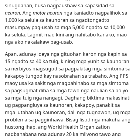
sinugdanan, busa nagpausbaw sa kapasidad sa
neuron.
Ang
motor neuron
nga kaniadto nagpalihok sa
1,000 ka selula sa kaunoran sa ngadtongadto
masumpay pag-usab sa mga 5,000 ngadto sa 10,000
ka selula. Lagmit mao kini ang nahitabo kanako, mao
nga ako nakalakaw pag-usab.
Apan, adunay ideya nga gituohan karon nga kapin sa
15 ngadto sa 40 ka tuig, kining mga yunit sa kaunoran
sa nerbiyos magsugod sa pagpakitag mga simtoma sa
kakapoy tungod kay nasobrahan sa trabaho. Ang PPS
maoy usa ka sakit nga magpahinabo sa mga simtoma
sa pagsugmat diha sa mga tawo nga naulian sa polyo
sa mga tuig nga nangagi. Daghang biktima makasinati
ug pagpangluya sa kaunoran, kakapoy, panakit sa
mga lutahan ug kaunoran, dali nga tugnawon, ug mga
problema sa pagginhawa. Bisag lisod nga makuha ang
hustong ihap, ang World Health Organization
nagbanabana nga adunay 20 ka milyong tawo ang