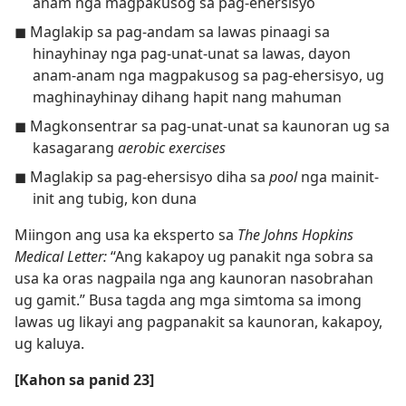
anam nga magpakusog sa pag-ehersisyo
◼ Maglakip sa pag-andam sa lawas pinaagi sa
hinayhinay nga pag-unat-unat sa lawas, dayon
anam-anam nga magpakusog sa pag-ehersisyo, ug
maghinayhinay dihang hapit nang mahuman
◼ Magkonsentrar sa pag-unat-unat sa kaunoran ug sa
kasagarang
aerobic exercises
◼ Maglakip sa pag-ehersisyo diha sa
pool
nga mainit-
init ang tubig, kon duna
Miingon ang usa ka eksperto sa
The Johns Hopkins
Medical Letter:
“Ang kakapoy ug panakit nga sobra sa
usa ka oras nagpaila nga ang kaunoran nasobrahan
ug gamit.” Busa tagda ang mga simtoma sa imong
lawas ug likayi ang pagpanakit sa kaunoran, kakapoy,
ug kaluya.
[Kahon sa panid 23]