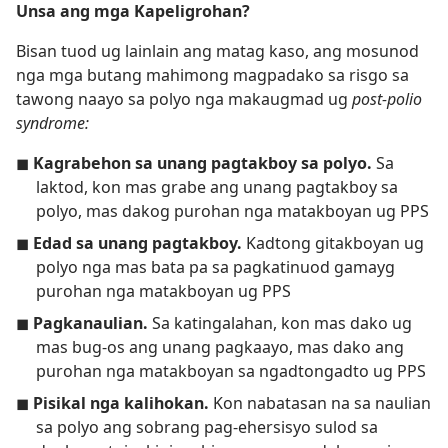
Unsa ang mga Kapeligrohan?
Bisan tuod ug lainlain ang matag kaso, ang mosunod
nga mga butang mahimong magpadako sa risgo sa
tawong naayo sa polyo nga makaugmad ug
post-polio
syndrome:
◼
Kagrabehon sa unang pagtakboy sa polyo.
Sa
laktod, kon mas grabe ang unang pagtakboy sa
polyo, mas dakog purohan nga matakboyan ug PPS
◼
Edad sa unang pagtakboy.
Kadtong gitakboyan ug
polyo nga mas bata pa sa pagkatinuod gamayg
purohan nga matakboyan ug PPS
◼
Pagkanaulian.
Sa katingalahan, kon mas dako ug
mas bug-os ang unang pagkaayo, mas dako ang
purohan nga matakboyan sa ngadtongadto ug PPS
◼
Pisikal nga kalihokan.
Kon nabatasan na sa naulian
sa polyo ang sobrang pag-ehersisyo sulod sa