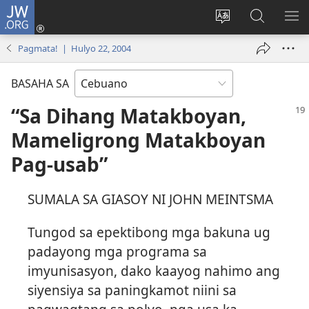
JW.ORG
Log
In
Ilisi
Pangitaa
IPA
(mo-
ang
sa
AN
Pagmata! | Hulyo 22, 2004
open
pinulongan
JW.ORG
ME
ug
sa
BASAHA SA
bag-
site
ong
“Sa Dihang Matakboyan,
window)
Mameligrong Matakboyan
Pag-usab”
SUMALA SA GIASOY NI JOHN MEINTSMA
Tungod sa epektibong mga bakuna ug
padayong mga programa sa
imyunisasyon, dako kaayog nahimo ang
siyensiya sa paningkamot niini sa