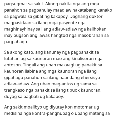
pagsugmat sa sakit. Akong nakita nga ang mga
panahon sa pagpahulay maadlaw nakatabang kanako
sa pagwala sa gibating kakapoy. Daghang doktor
magpasidaan sa ilang mga pasyente nga
maghinayhinay sa ilang adlaw-adlaw nga kalihokan
inay pugson ang lawas hangtod nga masobrahan sa
pagpahago.
Sa akong kaso, ang kanunay nga pagpanakit sa
lutahan ug sa kaunoran mao ang kinalisoran nga
antoson. Tingali ang uban makaagi ug panakit sa
kaunoran ilabina ang mga kaunoran nga ilang
gipahago panahon sa ilang naandang ehersisyo
adlaw-adlaw. Ang uban mag-antos ug sama sa
trangkaso nga panakit sa ilang tibuok kaunoran,
duyog sa pagbati ug kakapoy.
Ang sakit moalibyo ug diyutay kon motomar ug
medisina nga kontra-panghubag o ubang matang sa