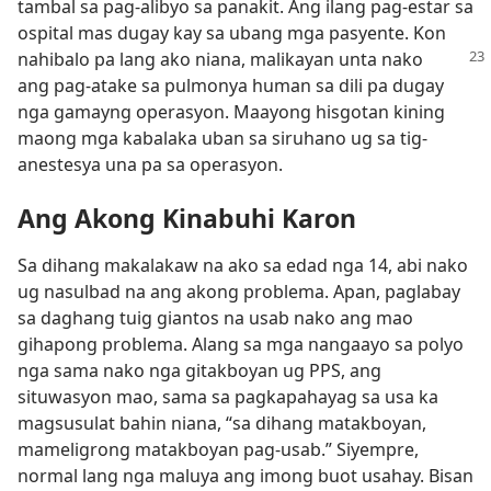
tambal sa pag-alibyo sa panakit. Ang ilang pag-estar sa
ospital mas dugay kay sa ubang mga pasyente. Kon
nahibalo pa lang ako niana, malikayan unta
nako
ang pag-atake sa pulmonya human sa dili pa dugay
nga gamayng operasyon. Maayong hisgotan kining
maong mga kabalaka uban sa siruhano ug sa tig-
anestesya una pa sa operasyon.
Ang Akong Kinabuhi Karon
Sa dihang makalakaw na ako sa edad nga 14, abi nako
ug nasulbad na ang akong problema. Apan, paglabay
sa daghang tuig giantos na usab nako ang mao
gihapong problema. Alang sa mga nangaayo sa polyo
nga sama nako nga gitakboyan ug PPS, ang
situwasyon mao, sama sa pagkapahayag sa usa ka
magsusulat bahin niana, “sa dihang matakboyan,
mameligrong matakboyan pag-usab.” Siyempre,
normal lang nga maluya ang imong buot usahay. Bisan