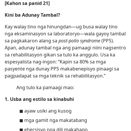
[Kahon sa panid 21]
Kini ba Adunay Tambal?
Kay walay tino nga hinungdan​—ug busa walay tino
nga eksaminasyon sa laboratoryo—​wala gayoy tambal
sa pagkakaron alang sa
post-polio syndrome
(PPS).
Apan, adunay tambal nga ang pamaagi niini nagsentro
sa rehabilitasyon gikan sa tulo ka anggulo. Usa ka
espesyalista nag-ingon: “Kapin sa 80% sa mga
pasyente nga dunay PPS makabenepisyo pinaagi sa
pagpadapat sa mga teknik sa rehabilitasyon.”
Ang tulo ka pamaagi mao:
1. Usba ang estilo sa kinabuhi
◼ ayaw usiki ang kusog
◼ mga gamit nga makatabang
◼ ehersisyo nga dili makahago