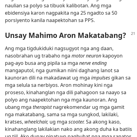
naulian sa polyo sa tibuok kalibotan. Ang mga
ebidensiya karon nagpakita nga 25 ngadto sa 50
porsiyento kanila naapektohan sa PPS.
Unsay Mahimo Aron Makatabang?
Ang mga tigdukiduki nagsugyot nga ang daan,
nasobrahan ug trabaho nga
motor neuron
kapoyon
pag-ayo busa ang pipila sa mga
nerve ending
mangaputol, nga gumikan niini daghang lanot sa
kaunoran dili na makadawat ug mga
impulses
gikan sa
mga selula sa nerbiyos. Aron mohinay kini nga
proseso, kinahanglan nga dili pahagoon sa naayo sa
polyo ang naapektohan nga mga kaunoran. Ang
ubang mga
therapist
nagrekomendar ug mga gamit
nga makatabang, sama sa mga sungkod, lakilaki,
kratses,
wheelchair,
ug mga
scooter.
Sa akong kaso,
kinahanglang lakilakian nako ang akong duha ka batiis
ug tiil. Ako dunay pinatuyo pagbuhat nga mga sapatos