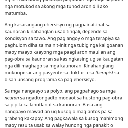
nga motukod sa akong mga tuhod aron dili ako
matumba.
Ang kasarangang ehersisyo ug pagpainat-inat sa
kaunoran kinahanglan usab tingali, depende sa
kondisyon sa tawo. Ang paglangoy o mga terapiya sa
paghulom diha sa mainit-init nga tubig nga kaligoanan
maoy maayo kaayong mga paagi aron maulian ang
pag-obra sa kaunoran sa kasingkasing ug sa kaugatan
nga dili maghago sa mga kaunoran. Kinahanglang
mokooperar ang pasyente sa doktor o sa
therapist
sa
bisan unsang programa sa pag-ehersisyo.
Sa mga nangaayo sa polyo, ang pagpahago sa mga
neuron
sa ngadtongadto modaot sa hustong pag-obra
sa pipila ka lanotlanot sa kaunoran. Busa ang
nangaayo mawad-an ug kusog o mag-antos pa sa
grabeng kakapoy. Ang pagkawala sa kusog mahimong
maoy resulta usab sa walay hunong nga panakit o