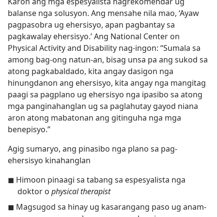
Karon ang mga espesyalista nagrekomendar ug
balanse nga solusyon. Ang mensahe nila mao, ‘Ayaw
pagpasobra ug ehersisyo, apan pagbantay sa
pagkawalay ehersisyo.’ Ang National Center on
Physical Activity and Disability nag-ingon: “Sumala sa
among bag-ong natun-an, bisag unsa pa ang sukod sa
atong pagkabaldado, kita angay dasigon nga
hinungdanon ang ehersisyo, kita angay nga mangitag
paagi sa pagplano ug ehersisyo nga ipasibo sa atong
mga panginahanglan ug sa paglahutay gayod niana
aron atong mabatonan ang gitinguha nga mga
benepisyo.”
Agig sumaryo, ang pinasibo nga plano sa pag-
ehersisyo kinahanglan
◼ Himoon pinaagi sa tabang sa espesyalista nga
doktor o
physical therapist
◼ Magsugod sa hinay ug kasarangang paso ug anam-