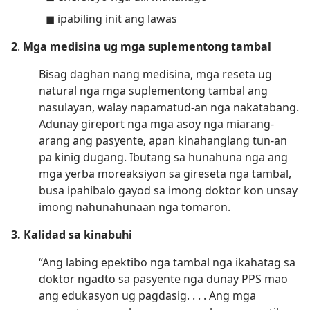
◼ ipabiling init ang lawas
2
.
Mga medisina ug mga suplementong tambal
Bisag daghan nang medisina, mga reseta ug
natural nga mga suplementong tambal ang
nasulayan, walay napamatud-an nga nakatabang.
Adunay gireport nga mga asoy nga miarang-
arang ang pasyente, apan kinahanglang tun-an
pa kinig dugang. Ibutang sa hunahuna nga ang
mga yerba moreaksiyon sa gireseta nga tambal,
busa ipahibalo gayod sa imong doktor kon unsay
imong nahunahunaan nga tomaron.
3. Kalidad sa kinabuhi
“Ang labing epektibo nga tambal nga ikahatag sa
doktor ngadto sa pasyente nga dunay PPS mao
ang edukasyon ug pagdasig. . . . Ang mga