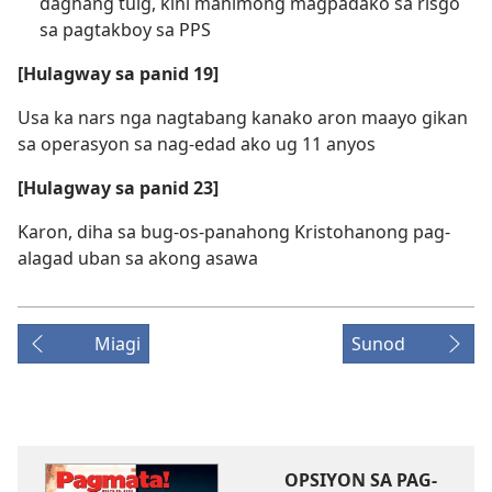
daghang tuig, kini mahimong magpadako sa risgo
sa pagtakboy sa PPS
[Hulagway sa panid 19]
Usa ka nars nga nagtabang kanako aron maayo gikan
sa operasyon sa nag-edad ako ug 11 anyos
[Hulagway sa panid 23]
Karon, diha sa bug-os-panahong Kristohanong pag-
alagad uban sa akong asawa
Miagi
Sunod
OPSIYON SA PAG-