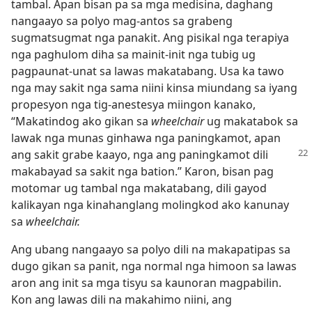
tambal. Apan bisan pa sa mga medisina, daghang
nangaayo sa polyo mag-antos sa grabeng
sugmatsugmat nga panakit. Ang pisikal nga terapiya
nga paghulom diha sa mainit-init nga tubig ug
pagpaunat-unat sa lawas makatabang. Usa ka tawo
nga may sakit nga sama niini kinsa miundang sa iyang
propesyon nga tig-anestesya miingon kanako,
“Makatindog ako gikan sa
wheelchair
ug makatabok sa
lawak nga munas ginhawa nga paningkamot, apan
ang
sakit grabe kaayo, nga ang paningkamot dili
makabayad sa sakit nga bation.” Karon, bisan pag
motomar ug tambal nga makatabang, dili gayod
kalikayan nga kinahanglang molingkod ako kanunay
sa
wheelchair.
Ang ubang nangaayo sa polyo dili na makapatipas sa
dugo gikan sa panit, nga normal nga himoon sa lawas
aron ang init sa mga tisyu sa kaunoran magpabilin.
Kon ang lawas dili na makahimo niini, ang