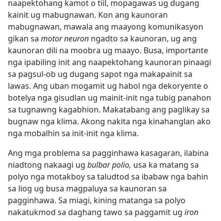
naapektohang kamot o tiil, mopagawas ug dugang
kainit ug mabugnawan. Kon ang kaunoran
mabugnawan, mawala ang maayong komunikasyon
gikan sa
motor neuron
ngadto sa kaunoran, ug ang
kaunoran dili na moobra ug maayo. Busa, importante
nga ipabiling init ang naapektohang kaunoran pinaagi
sa pagsul-ob ug dugang sapot nga makapainit sa
lawas. Ang uban mogamit ug habol nga dekoryente o
botelya nga gisudlan ug mainit-init nga tubig panahon
sa tugnawng kagabhion. Makatabang ang paglikay sa
bugnaw nga klima. Akong nakita nga kinahanglan ako
nga mobalhin sa init-init nga klima.
Ang mga problema sa pagginhawa kasagaran, ilabina
niadtong nakaagi ug
bulbar polio,
usa ka matang sa
polyo nga motakboy sa taludtod sa ibabaw nga bahin
sa liog ug busa magpaluya sa kaunoran sa
pagginhawa. Sa miagi, kining matanga sa polyo
nakatukmod sa daghang tawo sa paggamit ug
iron