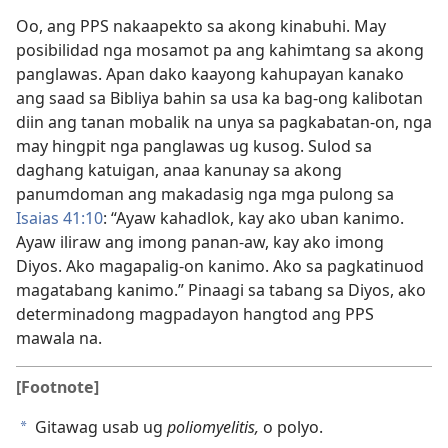
Oo, ang PPS nakaapekto sa akong kinabuhi. May
posibilidad nga mosamot pa ang kahimtang sa akong
panglawas. Apan dako kaayong kahupayan kanako
ang saad sa Bibliya bahin sa usa ka bag-ong kalibotan
diin ang tanan mobalik na unya sa pagkabatan-on, nga
may hingpit nga panglawas ug kusog. Sulod sa
daghang katuigan, anaa kanunay sa akong
panumdoman ang makadasig nga mga pulong sa
Isaias 41:10
: “Ayaw kahadlok, kay ako uban kanimo.
Ayaw iliraw ang imong panan-aw, kay ako imong
Diyos. Ako magapalig-on kanimo. Ako sa pagkatinuod
magatabang kanimo.” Pinaagi sa tabang sa Diyos, ako
determinadong magpadayon hangtod ang PPS
mawala na.
[Footnote]
Gitawag usab ug
poliomyelitis,
o polyo.
a