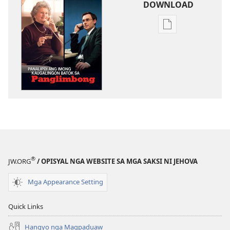
DOWNLOAD
Opsiyon
sa
pag-
download
sa
publikasyon
PAGMATA!
Hulyo 22,
2004
®
JW.ORG
/ OPISYAL NGA WEBSITE SA MGA SAKSI NI JEHOVA
Mga Appearance Setting
Quick Links
Hangyo nga Magpaduaw