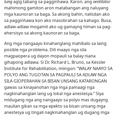
lung
agig tabang sa pagginhawa. Karon, ang
ventilator
mahimong gamiton aron matabangan ang naluyang
mga kaunoran sa baga. Sa akong bahin, nalisdan ako
sa pagginhawa kon ako masobrahan sa kahago. Busa,
adlaw-adlaw mogamit ako ug gamayng himan sa pag-
ehersisyo sa akong kaunoran sa baga.
Ang mga nangaayo kinahanglang mahibalo sa laing
posible nga problema. Dili maayo nga sila
magpaopera ug dayon mopauli sa balay niana
gihapong adlawa. Si Dr. Richard L. Bruno, sa Kessler
Institute for Rehabilitation, miingon: “WALAY NAAYO SA
POLYO ANG TUGOTAN SA PAGPAULI SA ADLAW NGA
SILA GIOPERAHAN SA BISAN UNSANG KATARONGAN
gawas sa kinayanohan nga mga pamaagi nga
nagkinahanglan lang ug lokal nga anestesya.” Siya
midugang nga ang nangaayo sa polyo mas dugayng
maulian gikan sa mga epekto sa bisan unsang mga
anestesya ug tingali nagkinahanglan ug dugang mga