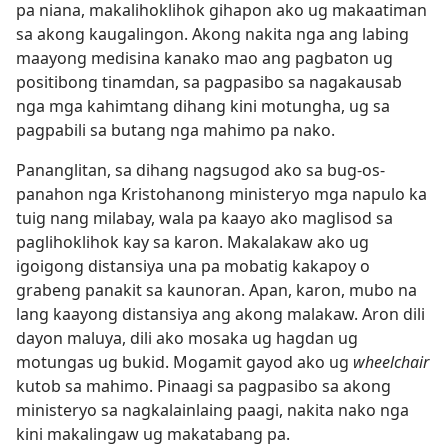
pa niana, makalihoklihok gihapon ako ug makaatiman
sa akong kaugalingon. Akong nakita nga ang labing
maayong medisina kanako mao ang pagbaton ug
positibong tinamdan, sa pagpasibo sa nagakausab
nga mga kahimtang dihang kini motungha, ug sa
pagpabili sa butang nga mahimo pa nako.
Pananglitan, sa dihang nagsugod ako sa bug-os-
panahon nga Kristohanong ministeryo mga napulo ka
tuig nang milabay, wala pa kaayo ako maglisod sa
paglihoklihok kay sa karon. Makalakaw ako ug
igoigong distansiya una pa mobatig kakapoy o
grabeng panakit sa kaunoran. Apan, karon, mubo na
lang kaayong distansiya ang akong malakaw. Aron dili
dayon maluya, dili ako mosaka ug hagdan ug
motungas ug bukid. Mogamit gayod ako ug
wheelchair
kutob sa mahimo. Pinaagi sa pagpasibo sa akong
ministeryo sa nagkalainlaing paagi, nakita nako nga
kini makalingaw ug makatabang pa.