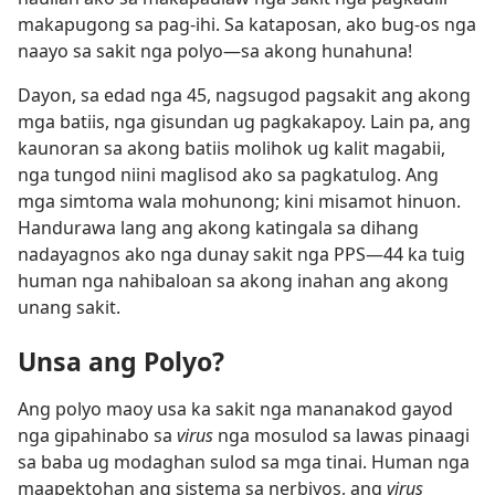
makapugong sa pag-ihi. Sa kataposan, ako bug-os nga
naayo sa sakit nga polyo​—sa akong hunahuna!
Dayon, sa edad nga 45, nagsugod pagsakit ang akong
mga batiis, nga gisundan ug pagkakapoy. Lain pa, ang
kaunoran sa akong batiis molihok ug kalit magabii,
nga tungod niini maglisod ako sa pagkatulog. Ang
mga simtoma wala mohunong; kini misamot hinuon.
Handurawa lang ang akong katingala sa dihang
nadayagnos ako nga dunay sakit nga PPS​—44 ka tuig
human nga nahibaloan sa akong inahan ang akong
unang sakit.
Unsa ang Polyo?
Ang polyo maoy usa ka sakit nga mananakod gayod
nga gipahinabo sa
virus
nga mosulod sa lawas pinaagi
sa baba ug modaghan sulod sa mga tinai. Human nga
maapektohan ang sistema sa nerbiyos, ang
virus