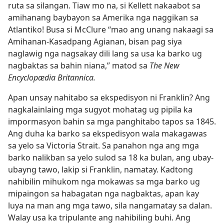
ruta sa silangan. Tiaw mo na, si Kellett nakaabot sa
amihanang baybayon sa Amerika nga naggikan sa
Atlantiko! Busa si McClure “mao ang unang nakaagi sa
Amihanan-Kasadpang Agianan, bisan pag siya
naglawig nga nagsakay dili lang sa usa ka barko ug
nagbaktas sa bahin niana,” matod sa
The New
Encyclopædia Britannica.
Apan unsay nahitabo sa ekspedisyon ni Franklin? Ang
nagkalainlaing mga sugyot mohatag ug pipila ka
impormasyon bahin sa mga panghitabo tapos sa 1845.
Ang duha ka barko sa ekspedisyon wala makagawas
sa yelo sa Victoria Strait. Sa panahon nga ang mga
barko nalikban sa yelo sulod sa 18 ka bulan, ang ubay-
ubayng tawo, lakip si Franklin, namatay. Kadtong
nahibilin mihukom nga mokawas sa mga barko ug
mipaingon sa habagatan nga nagbaktas, apan kay
luya na man ang mga tawo, sila nangamatay sa dalan.
Walay usa ka tripulante ang nahibiling buhi. Ang