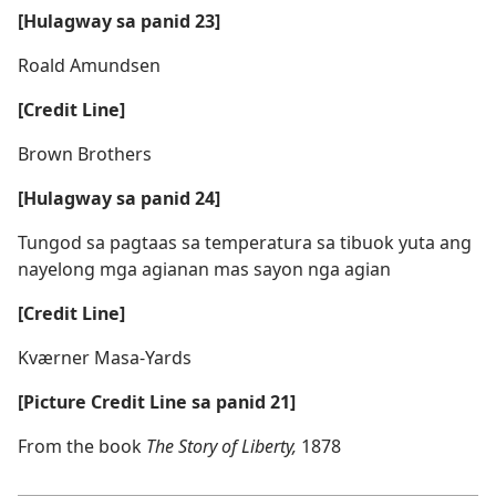
[Hulagway sa panid 23]
Roald Amundsen
[Credit Line]
Brown Brothers
[Hulagway sa panid 24]
Tungod sa pagtaas sa temperatura sa tibuok yuta ang
nayelong mga agianan mas sayon nga agian
[Credit Line]
Kværner Masa-Yards
[Picture Credit Line sa panid 21]
From the book
The Story of Liberty,
1878