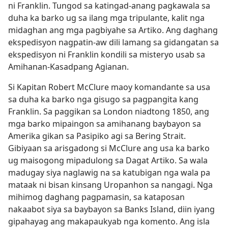
ni Franklin. Tungod sa katingad-anang pagkawala sa
duha ka barko ug sa ilang mga tripulante, kalit nga
midaghan ang mga pagbiyahe sa Artiko. Ang daghang
ekspedisyon nagpatin-aw dili lamang sa gidangatan sa
ekspedisyon ni Franklin kondili sa misteryo usab sa
Amihanan-Kasadpang Agianan.
Si Kapitan Robert McClure maoy komandante sa usa
sa duha ka barko nga gisugo sa pagpangita kang
Franklin. Sa paggikan sa London niadtong 1850, ang
mga barko mipaingon sa amihanang baybayon sa
Amerika gikan sa Pasipiko agi sa Bering Strait.
Gibiyaan sa arisgadong si McClure ang usa ka barko
ug maisogong mipadulong sa Dagat Artiko. Sa wala
madugay siya naglawig na sa katubigan nga wala pa
mataak ni bisan kinsang Uropanhon sa nangagi. Nga
mihimog daghang pagpamasin, sa kataposan
nakaabot siya sa baybayon sa Banks Island, diin iyang
gipahayag ang makapaukyab nga komento. Ang isla