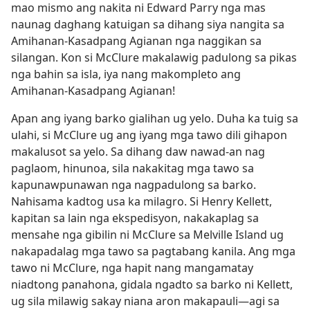
mao mismo ang nakita ni Edward Parry nga mas
naunag daghang katuigan sa dihang siya nangita sa
Amihanan-Kasadpang Agianan nga naggikan sa
silangan. Kon si McClure makalawig padulong sa pikas
nga bahin sa isla, iya nang makompleto ang
Amihanan-Kasadpang Agianan!
Apan ang iyang barko gialihan ug yelo. Duha ka tuig sa
ulahi, si McClure ug ang iyang mga tawo dili gihapon
makalusot sa yelo. Sa dihang daw nawad-an nag
paglaom, hinunoa, sila nakakitag mga tawo sa
kapunawpunawan nga nagpadulong sa barko.
Nahisama kadtog usa ka milagro. Si Henry Kellett,
kapitan sa lain nga ekspedisyon, nakakaplag sa
mensahe nga gibilin ni McClure sa Melville Island ug
nakapadalag mga tawo sa pagtabang kanila. Ang mga
tawo ni McClure, nga hapit nang mangamatay
niadtong panahona, gidala ngadto sa barko ni Kellett,
ug sila milawig sakay niana aron makapauli​—agi sa