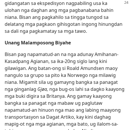
gidangatan sa ekspedisyon nagpabiling usa ka
ulohan nga daghan ang mga pagbanabana bahin
niana. Bisan ang pagkahilo sa tingga tungod sa
delatang mga pagkaon gihisgotan ingong hinungdan
sa dali nga pagkamatay sa mga tawo.
Unang Malamposong Biyahe
Bisan pag napamatud-an na nga adunay Amihanan-
Kasadpang Agianan, sa ika-20ng siglo lang kini
gilawigan. Ang batan-ong si Roald Amundsen maoy
nangulo sa grupo sa pito ka Norwego nga milawig
niana. Migamit sila ug gamayng bangka sa panagat
nga ginganlag
Gjøa,
nga bug-os lahi sa dagko kaayong
mga buki digira sa Britanya. Ang gamay kaayong
bangka sa panagat nga mabaw ug paglutaw
napamatud-an hinuon nga mao ang labing maayong
transportasyon sa Dagat Artiko, kay kini daghag
mapig-ot nga mga agianan, mga bato, ug ilalom-sa-