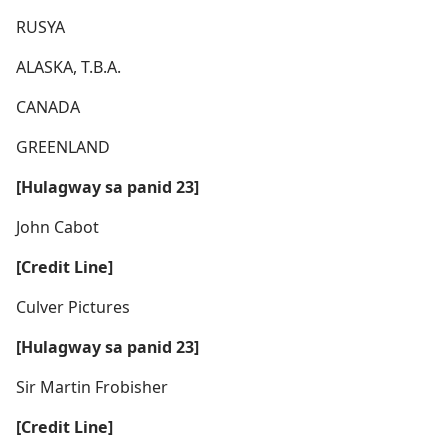
RUSYA
ALASKA, T.B.A.
CANADA
GREENLAND
[Hulagway sa panid 23]
John Cabot
[Credit Line]
Culver Pictures
[Hulagway sa panid 23]
Sir Martin Frobisher
[Credit Line]