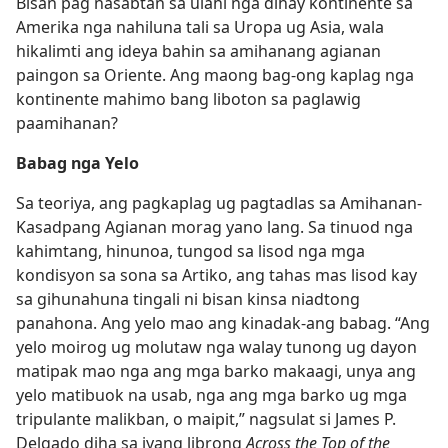
Bisan pag nasabtan sa ulahi nga dihay kontinente sa
Amerika nga nahiluna tali sa Uropa ug Asia, wala
hikalimti ang ideya bahin sa amihanang agianan
paingon sa Oriente. Ang maong bag-ong kaplag nga
kontinente mahimo bang liboton sa paglawig
paamihanan?
Babag nga Yelo
Sa teoriya, ang pagkaplag ug pagtadlas sa Amihanan-
Kasadpang Agianan morag yano lang. Sa tinuod nga
kahimtang, hinunoa, tungod sa lisod nga mga
kondisyon sa sona sa Artiko, ang tahas mas lisod kay
sa gihunahuna tingali ni bisan kinsa niadtong
panahona. Ang yelo mao ang kinadak-ang babag. “Ang
yelo moirog ug molutaw nga walay tunong ug dayon
matipak mao nga ang mga barko makaagi, unya ang
yelo matibuok na usab, nga ang mga barko ug mga
tripulante malikban, o maipit,” nagsulat si James P.
Delgado diha sa iyang librong
Across the Top of the