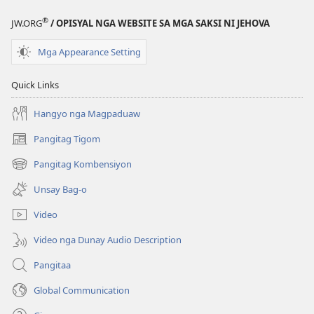
®
JW.ORG
/ OPISYAL NGA WEBSITE SA MGA SAKSI NI JEHOVA
Mga Appearance Setting
Quick Links
Hangyo nga Magpaduaw
Pangitag Tigom
(mo-
open
Pangitag Kombensiyon
(mo-
ug
open
bag-
Unsay Bag-o
ug
ong
bag-
window)
Video
ong
window)
Video nga Dunay Audio Description
Pangitaa
Global Communication