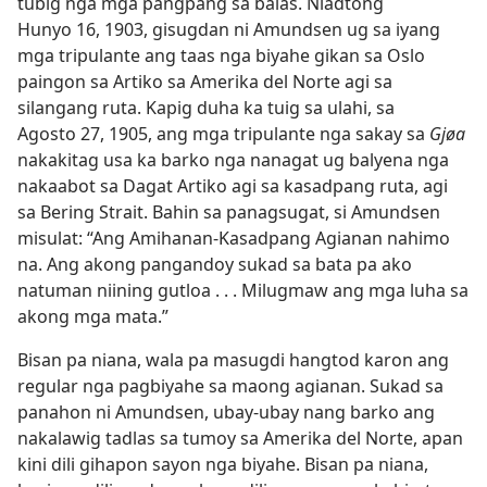
tubig nga mga pangpang sa balas. Niadtong
Hunyo 16, 1903, gisugdan ni Amundsen ug sa iyang
mga tripulante ang taas nga biyahe gikan sa Oslo
paingon sa Artiko sa Amerika del Norte agi sa
silangang ruta. Kapig duha ka tuig sa ulahi, sa
Agosto 27, 1905, ang mga tripulante nga sakay sa
Gjøa
nakakitag usa ka barko nga nanagat ug balyena nga
nakaabot sa Dagat Artiko agi sa kasadpang ruta, agi
sa Bering Strait. Bahin sa panagsugat, si Amundsen
misulat: “Ang Amihanan-Kasadpang Agianan nahimo
na. Ang akong pangandoy sukad sa bata pa ako
natuman niining gutloa . . . Milugmaw ang mga luha sa
akong mga mata.”
Bisan pa niana, wala pa masugdi hangtod karon ang
regular nga pagbiyahe sa maong agianan. Sukad sa
panahon ni Amundsen, ubay-ubay nang barko ang
nakalawig tadlas sa tumoy sa Amerika del Norte, apan
kini dili gihapon sayon nga biyahe. Bisan pa niana,