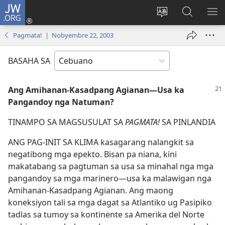
JW.ORG
Log
In
Ilisi
Pangitaa
IPA
(mo-
ang
sa
AN
Pagmata! | Nobyembre 22, 2003
open
pinulongan
JW.ORG
ME
ug
sa
BASAHA SA
bag-
site
ong
Ang Amihanan-Kasadpang Agianan—Usa ka
window)
Pangandoy nga Natuman?
TINAMPO SA MAGSUSULAT SA
PAGMATA!
SA PINLANDIA
ANG PAG-INIT SA KLIMA kasagarang nalangkit sa
negatibong mga epekto. Bisan pa niana, kini
makatabang sa pagtuman sa usa sa minahal nga mga
pangandoy sa mga marinero​—usa ka malawigan nga
Amihanan-Kasadpang Agianan. Ang maong
koneksiyon tali sa mga dagat sa Atlantiko ug Pasipiko
tadlas sa tumoy sa kontinente sa Amerika del Norte