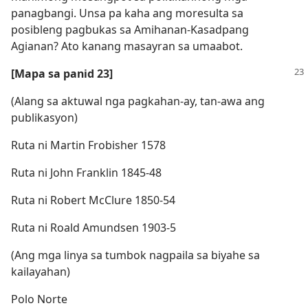
panagbangi. Unsa pa kaha ang moresulta sa
posibleng pagbukas sa Amihanan-Kasadpang
Agianan? Ato kanang masayran sa umaabot.
[Mapa sa panid 23]
(Alang sa aktuwal nga pagkahan-ay, tan-awa ang
publikasyon)
Ruta ni Martin Frobisher 1578
Ruta ni John Franklin 1845-​48
Ruta ni Robert McClure 1850-​54
Ruta ni Roald Amundsen 1903-5
(Ang mga linya sa tumbok nagpaila sa biyahe sa
kailayahan)
Polo Norte