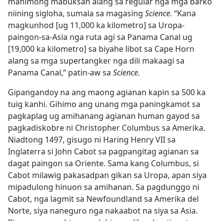
mahimong mabuksan alang sa regular nga mga barko
niining sigloha, sumala sa magasing
Science.
“Kana
magkunhod [ug 11,000 ka kilometro] sa Uropa-
paingon-sa-Asia nga ruta agi sa Panama Canal ug
[19,000 ka kilometro] sa biyahe libot sa Cape Horn
alang sa mga supertangker nga dili makaagi sa
Panama Canal,” patin-aw sa
Science.
Gipangandoy na ang maong agianan kapin sa 500 ka
tuig kanhi. Gihimo ang unang mga paningkamot sa
pagkaplag ug amihanang agianan human gayod sa
pagkadiskobre ni Christopher Columbus sa Amerika.
Niadtong 1497, gisugo ni Haring Henry VII sa
Inglaterra si John Cabot sa pagpangitag agianan sa
dagat paingon sa Oriente. Sama kang Columbus, si
Cabot milawig pakasadpan gikan sa Uropa, apan siya
mipadulong hinuon sa amihanan. Sa pagdunggo ni
Cabot, nga lagmit sa Newfoundland sa Amerika del
Norte, siya naneguro nga nakaabot na siya sa Asia.