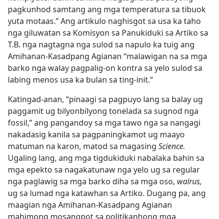
pagkunhod samtang ang mga temperatura sa tibuok
yuta motaas.” Ang artikulo naghisgot sa usa ka taho
nga giluwatan sa Komisyon sa Panukiduki sa Artiko sa
T.B. nga nagtagna nga sulod sa napulo ka tuig ang
Amihanan-Kasadpang Agianan “malawigan na sa mga
barko nga walay pagpalig-on kontra sa yelo sulod sa
labing menos usa ka bulan sa ting-init.”
Katingad-anan, “pinaagi sa pagpuyo lang sa balay ug
paggamit ug bilyonbilyong tonelada sa sugnod nga
fossil,” ang pangandoy sa mga tawo nga sa nangagi
nakadasig kanila sa pagpaningkamot ug maayo
matuman na karon, matod sa magasing
Science.
Ugaling lang, ang mga tigdukiduki nabalaka bahin sa
mga epekto sa nagakatunaw nga yelo ug sa regular
nga paglawig sa mga barko diha sa mga oso,
walrus,
ug sa lumad nga katawhan sa Artiko. Dugang pa, ang
maagian nga Amihanan-Kasadpang Agianan
mahimong mosangpot sa politikanhong mga