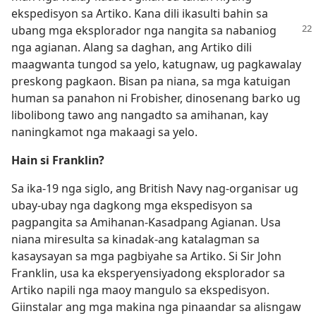
ekspedisyon sa Artiko. Kana dili ikasulti bahin sa
ubang mga eksplorador
nga nangita sa nabaniog
nga agianan. Alang sa daghan, ang Artiko dili
maagwanta tungod sa yelo, katugnaw, ug pagkawalay
preskong pagkaon. Bisan pa niana, sa mga katuigan
human sa panahon ni Frobisher, dinosenang barko ug
libolibong tawo ang nangadto sa amihanan, kay
naningkamot nga makaagi sa yelo.
Hain si Franklin?
Sa ika-19 nga siglo, ang British Navy nag-organisar ug
ubay-ubay nga dagkong mga ekspedisyon sa
pagpangita sa Amihanan-Kasadpang Agianan. Usa
niana miresulta sa kinadak-ang katalagman sa
kasaysayan sa mga pagbiyahe sa Artiko. Si Sir John
Franklin, usa ka eksperyensiyadong eksplorador sa
Artiko napili nga maoy mangulo sa ekspedisyon.
Giinstalar ang mga makina nga pinaandar sa alisngaw