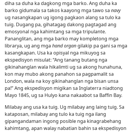
diha sa duha ka dagkong mga barko. Ang duha ka
barko gidumala sa takos kaayong mga tawo sa
navy
ug nasangkapan ug igong pagkaon alang sa tulo ka
tuig. Dugang pa, gihatagag dakong pagtagad ang
emosyonal nga kahimtang sa mga tripulante.
Pananglitan, ang mga barko may kompletong mga
librarya, ug ang mga
hand organ
gilakip pa gani sa mga
kasangkapan. Usa ka opisyal nga mikuyog sa
ekspedisyon misulat: “Ang tanang butang nga
gikinahanglan wala hikalimti ug sa akong hunahuna,
kon may mubo akong panahon sa pagpamalit sa
London, wala na koy gikinahanglan nga bisan unsa
pa!” Ang ekspedisyon migikan sa Inglaterra niadtong
Mayo 1845, ug sa Hulyo kana nakaabot sa Baffin Bay.
Milabay ang usa ka tuig. Ug milabay ang laing tuig. Sa
kataposan, milabay ang tulo ka tuig nga ilang
gipangandaman ingong posible nga kinagrabehang
kahimtang, apan walay nabatian bahin sa ekspedisyon