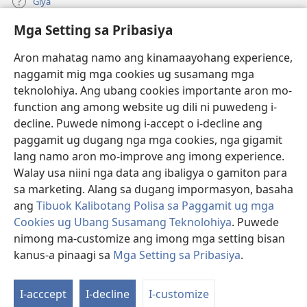
Giya
Mga Setting sa Pribasiya
Donasyon
(mo-
open
Aron mahatag namo ang kinamaayohang experience,
ug
naggamit mig mga cookies ug susamang mga
Watchtower ONLINE NGA LIBRARYA
(mo-
bag-
teknolohiya. Ang ubang cookies importante aron mo-
open
ong
®
JW Hub
function ang among website ug dili ni puwedeng i-
ug
window)
(mo-
bag-
decline. Puwede nimong i-accept o i-decline ang
open
ong
®
JW Library
ug
paggamit ug dugang nga mga cookies, nga gigamit
window)
bag-
lang namo aron mo-improve ang imong experience.
ong
Watchtower Library
Walay usa niini nga data ang ibaligya o gamiton para
window)
sa marketing. Alang sa dugang impormasyon, basaha
ang
Tibuok Kalibotang Polisa sa Paggamit ug mga
Cookies ug Ubang Susamang Teknolohiya
. Puwede
Copyright
© 2026 Watch Tower Bible and Tract Society of Pennsylvania.
nimong ma-customize ang imong mga setting bisan
KONDISYONES SA PAGGAMIT
|
POLISA SA PRIBASIYA
|
MGA SETTING
kanus-a pinaagi sa
Mga Setting sa Pribasiya
.
Ip
SA PRIBASIYA
a
I-acccept
I-decline
I-customize
K