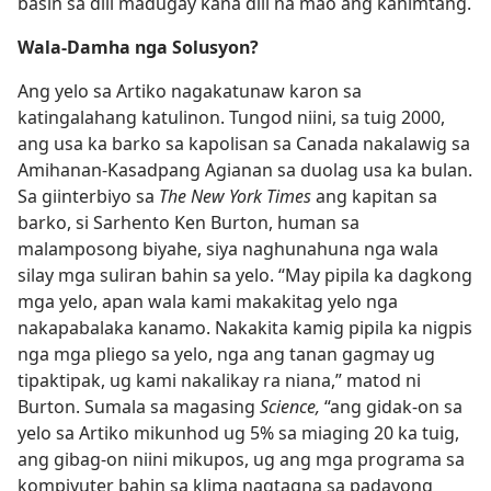
basin sa dili madugay kana dili na mao ang kahimtang.
Wala-Damha nga Solusyon?
Ang yelo sa Artiko nagakatunaw karon sa
katingalahang katulinon. Tungod niini, sa tuig 2000,
ang usa ka barko sa kapolisan sa Canada nakalawig sa
Amihanan-Kasadpang Agianan sa duolag usa ka bulan.
Sa giinterbiyo sa
The New York Times
ang kapitan sa
barko, si Sarhento Ken Burton, human sa
malamposong biyahe, siya naghunahuna nga wala
silay mga suliran bahin sa yelo. “May pipila ka dagkong
mga yelo, apan wala kami makakitag yelo nga
nakapabalaka kanamo. Nakakita kamig pipila ka nigpis
nga mga pliego sa yelo, nga ang tanan gagmay ug
tipaktipak, ug kami nakalikay ra niana,” matod ni
Burton. Sumala sa magasing
Science,
“ang gidak-on sa
yelo sa Artiko mikunhod ug 5% sa miaging 20 ka tuig,
ang gibag-on niini mikupos, ug ang mga programa sa
kompiyuter bahin sa klima nagtagna sa padayong