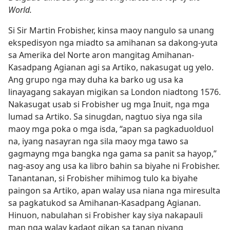
World.
Si Sir Martin Frobisher, kinsa maoy nangulo sa unang
ekspedisyon nga miadto sa amihanan sa dakong-yuta
sa Amerika del Norte aron mangitag Amihanan-
Kasadpang Agianan agi sa Artiko, nakasugat ug yelo.
Ang grupo nga may duha ka barko ug usa ka
linayagang sakayan migikan sa London niadtong 1576.
Nakasugat usab si Frobisher ug mga Inuit, nga mga
lumad sa Artiko. Sa sinugdan, nagtuo siya nga sila
maoy mga poka o mga isda, “apan sa pagkaduolduol
na, iyang nasayran nga sila maoy mga tawo sa
gagmayng mga bangka nga gama sa panit sa hayop,”
nag-asoy ang usa ka libro bahin sa biyahe ni Frobisher.
Tanantanan, si Frobisher mihimog tulo ka biyahe
paingon sa Artiko, apan walay usa niana nga miresulta
sa pagkatukod sa Amihanan-Kasadpang Agianan.
Hinuon, nabulahan si Frobisher kay siya nakapauli
man nga walay kadaot gikan sa tanan niyang