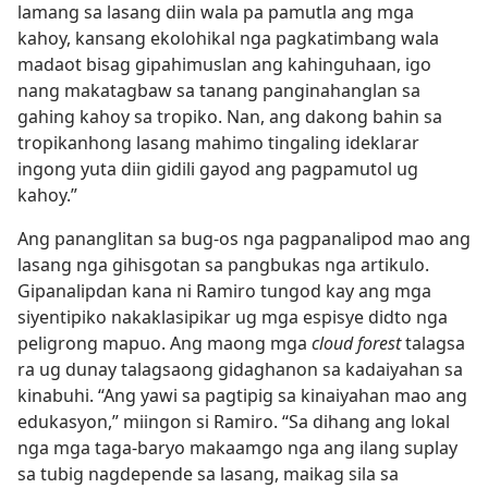
lamang sa lasang diin wala pa pamutla ang mga
kahoy, kansang ekolohikal nga pagkatimbang wala
madaot bisag gipahimuslan ang kahinguhaan, igo
nang makatagbaw sa tanang panginahanglan sa
gahing kahoy sa tropiko. Nan, ang dakong bahin sa
tropikanhong lasang mahimo tingaling ideklarar
ingong yuta diin gidili gayod ang pagpamutol ug
kahoy.”
Ang pananglitan sa bug-os nga pagpanalipod mao ang
lasang nga gihisgotan sa pangbukas nga artikulo.
Gipanalipdan kana ni Ramiro tungod kay ang mga
siyentipiko nakaklasipikar ug mga espisye didto nga
peligrong mapuo. Ang maong mga
cloud forest
talagsa
ra ug dunay talagsaong gidaghanon sa kadaiyahan sa
kinabuhi. “Ang yawi sa pagtipig sa kinaiyahan mao ang
edukasyon,” miingon si Ramiro. “Sa dihang ang lokal
nga mga taga-baryo makaamgo nga ang ilang suplay
sa tubig nagdepende sa lasang, maikag sila sa