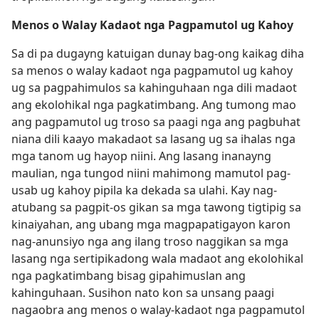
Menos o Walay Kadaot nga Pagpamutol ug Kahoy
Sa di pa dugayng katuigan dunay bag-ong kaikag diha
sa menos o walay kadaot nga pagpamutol ug kahoy
ug sa pagpahimulos sa kahinguhaan nga dili madaot
ang ekolohikal nga pagkatimbang. Ang tumong mao
ang pagpamutol ug troso sa paagi nga ang pagbuhat
niana dili kaayo makadaot sa lasang ug sa ihalas nga
mga tanom ug hayop niini. Ang lasang inanayng
maulian, nga tungod niini mahimong mamutol pag-
usab ug kahoy pipila ka dekada sa ulahi. Kay nag-
atubang sa pagpit-os gikan sa mga tawong tigtipig sa
kinaiyahan, ang ubang mga magpapatigayon karon
nag-anunsiyo nga ang ilang troso naggikan sa mga
lasang nga sertipikadong wala madaot ang ekolohikal
nga pagkatimbang bisag gipahimuslan ang
kahinguhaan. Susihon nato kon sa unsang paagi
nagaobra ang menos o walay-kadaot nga pagpamutol