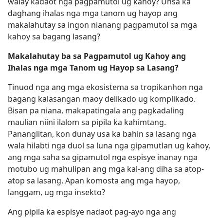
walay kadaot nga pagpamutol ug kahoy? Unsa ka
daghang ihalas nga mga tanom ug hayop ang
makalahutay sa ingon nianang pagpamutol sa mga
kahoy sa bagang lasang?
Makalahutay ba sa Pagpamutol ug Kahoy ang
Ihalas nga mga Tanom ug Hayop sa Lasang?
Tinuod nga ang mga ekosistema sa tropikanhon nga
bagang kalasangan maoy delikado ug komplikado.
Bisan pa niana, makapatingala ang pagkadaling
maulian niini ilalom sa pipila ka kahimtang.
Pananglitan, kon dunay usa ka bahin sa lasang nga
wala hilabti nga duol sa luna nga gipamutlan ug kahoy,
ang mga saha sa gipamutol nga espisye inanay nga
motubo ug mahulipan ang mga kal-ang diha sa atop-
atop sa lasang. Apan komosta ang mga hayop,
langgam, ug mga insekto?
Ang pipila ka espisye nadaot pag-ayo nga ang