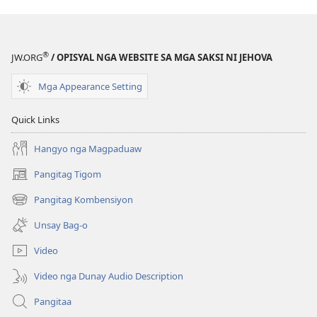
2003
®
JW.ORG
/ OPISYAL NGA WEBSITE SA MGA SAKSI NI JEHOVA
Mga Appearance Setting
Quick Links
Hangyo nga Magpaduaw
Pangitag Tigom
(mo-
open
Pangitag Kombensiyon
(mo-
ug
open
bag-
Unsay Bag-o
ug
ong
bag-
window)
Video
ong
window)
Video nga Dunay Audio Description
Pangitaa