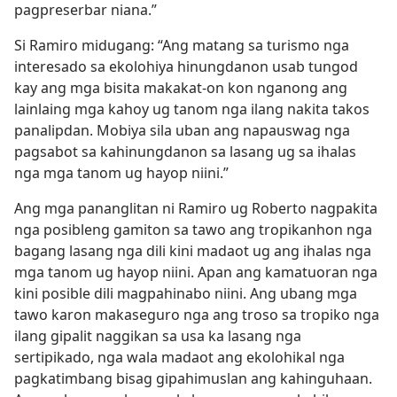
pagpreserbar niana.”
Si Ramiro midugang: “Ang matang sa turismo nga
interesado sa ekolohiya hinungdanon usab tungod
kay ang mga bisita makakat-on kon nganong ang
lainlaing mga kahoy ug tanom nga ilang nakita takos
panalipdan. Mobiya sila uban ang napauswag nga
pagsabot sa kahinungdanon sa lasang ug sa ihalas
nga mga tanom ug hayop niini.”
Ang mga pananglitan ni Ramiro ug Roberto nagpakita
nga posibleng gamiton sa tawo ang tropikanhon nga
bagang lasang nga dili kini madaot ug ang ihalas nga
mga tanom ug hayop niini. Apan ang kamatuoran nga
kini posible dili magpahinabo niini. Ang ubang mga
tawo karon makaseguro nga ang troso sa tropiko nga
ilang gipalit naggikan sa usa ka lasang nga
sertipikado, nga wala madaot ang ekolohikal nga
pagkatimbang bisag gipahimuslan ang kahinguhaan.