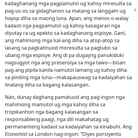
kadaghanang mga pagpamutol ug kahoy miresulta sa
pag-us-os sa gidaghanon
sa matang sa langgam ug
hayop diha sa maong luna. Apan, ang menos o walay
kadaot nga pagpamutol ug kahoy kasagaran nga
diyutay ra ug epekto sa kadaghanang espisye. Gani,
ang mahimong mga kal-ang diha sa atop-atop sa
lasang sa pagkatinuod moresulta sa pagtubo sa
ubang mga espisye. Ang di pa dugayng panukiduki
nagsugyot nga ang presensiya sa mga tawo​—bisan
pag ang pipila kanila namutol lamang ug kahoy diha
sa piniling mga luna​—makapauswag sa kadaiyahan sa
linalang diha sa bagang kalasangan.
Nan, dunay daghang pamatuod ang pag-ingon nga
mahimong mamutol ug mga kahoy diha sa
tropikanhon nga bagang kalasangan sa
responsableng paagi, nga dili makahatag ug
permanenteng kadaot sa kadaiyahan sa kinabuhi. Ang
Economist
sa London nag-ingon: “Diyes porsiyento