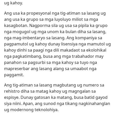
ug kahoy.
Ang usa ka propesyonal nga tig-atiman sa lasang ug
ang usa ka grupo sa mga luyoluyo miliot sa mga
kasagbotan. Nagporma sila ug usa sa pipila ka grupo
nga mogugol ug mga unom ka bulan diha sa lasang,
nga mag-imbentaryo sa lasang. Ang kompaniya sa
pagpamutol ug kahoy dunay lisensiya nga mamutol ug
kahoy dinhi sa paagi nga dili makadaot sa ekolohikal
nga pagkatimbang, busa ang mga trabahador may
panahon sa pagsurbi sa mga kahoy sa tuyo nga
mapreserbar ang lasang alang sa umaabot nga
paggamit.
Ang tig-atiman sa lasang magbutang ug numero sa
rehistro diha sa matag kahoy ug magngalan sa
espisye. Dunay gatosan ka matang, busa batid gayod
siya niini. Apan, ang sunod nga tikang nagkinahanglan
ug modernong teknolohiya.