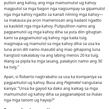
putlon ang kahoy, ang mga mamumutol ug kahoy
magputol sa mga bagon nga nagsumpay sa gipamutol
nga mga kahoy ngadto sa kanait niining mga kahoy​—
sa makausa pa aron mamenosan ang kadaot ngadto
sa kasikbit nga mga kahoy. Pulipulihon namo ang
pagpamutol ug mga kahoy diha sa yuta diin gitugtan
kami sa pagpamutol ug kahoy, nga kada tuig
magmapa ug mamutol sa mga kahoy diha sa usa ka
luna aron dili namo masubli ang mao gihapong luna
hangtod nakalabay na ang labing menos 20 ka tuig.
Alang sa pipila ka mga lasang, palabyon namo ang 30
ka tuig.”
Apan, si Roberto nagtrabaho sa usa ka kompaniya sa
pagpamutol ug kahoy. Busa ang
Pagmata!
nangutana
kaniya: “Unsa ba gayod ka dako ang kaikag sa mga
mamumutol ug kahoy diha sa pagpanalipod sa ihalas
nga mga tanom ug hayop?”