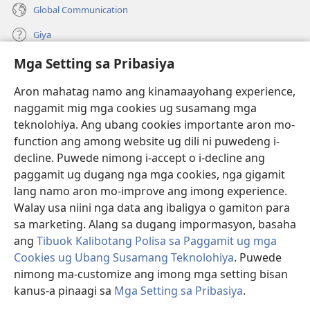
Global Communication
Giya
Mga Setting sa Pribasiya
Donasyon
(mo-
open
Aron mahatag namo ang kinamaayohang experience,
ug
naggamit mig mga cookies ug susamang mga
Watchtower ONLINE NGA LIBRARYA
(mo-
bag-
teknolohiya. Ang ubang cookies importante aron mo-
open
ong
®
JW Hub
function ang among website ug dili ni puwedeng i-
ug
window)
(mo-
bag-
decline. Puwede nimong i-accept o i-decline ang
open
ong
®
JW Library
ug
paggamit ug dugang nga mga cookies, nga gigamit
window)
bag-
lang namo aron mo-improve ang imong experience.
ong
Watchtower Library
Walay usa niini nga data ang ibaligya o gamiton para
window)
sa marketing. Alang sa dugang impormasyon, basaha
ang
Tibuok Kalibotang Polisa sa Paggamit ug mga
Cookies ug Ubang Susamang Teknolohiya
. Puwede
Copyright
© 2026 Watch Tower Bible and Tract Society of Pennsylvania.
nimong ma-customize ang imong mga setting bisan
KONDISYONES SA PAGGAMIT
|
POLISA SA PRIBASIYA
|
MGA SETTING
kanus-a pinaagi sa
Mga Setting sa Pribasiya
.
Ip
SA PRIBASIYA