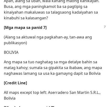
Apan, alang sa uban, wala kanang maong kahikayan.
Busa, ang mga paningkamot ba sa pagtipig sa
kinaiyahan makaluwas sa talagsaong kadaiyahan sa
kinabuhi sa kalasangan?
[Mga mapa sa panid 7]
(Alang sa aktuwal nga pagkahan-ay, tan-awa ang
publikasyon)
BOLIVIA
Ang mapa sa tuo naghatag sa mga detalye bahin sa
matag kahoy; sumala sa gipakita sa ibabaw, ang mapa
naghawas lamang sa usa ka gamayng dapit sa Bolivia
[Credit Line]
All maps except top left: Aserradero San Martin S.R.L.,
Bolivia