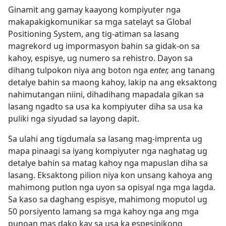
Ginamit ang gamay kaayong kompiyuter nga
makapakigkomunikar sa mga satelayt sa Global
Positioning System, ang tig-atiman sa lasang
magrekord ug impormasyon bahin sa gidak-on sa
kahoy, espisye, ug numero sa rehistro. Dayon sa
dihang tulpokon niya ang boton nga
enter,
ang tanang
detalye bahin sa maong kahoy, lakip na ang eksaktong
nahimutangan niini, dihadihang mapadala gikan sa
lasang ngadto sa usa ka kompiyuter diha sa usa ka
puliki nga siyudad sa layong dapit.
Sa ulahi ang tigdumala sa lasang mag-imprenta ug
mapa pinaagi sa iyang kompiyuter nga naghatag ug
detalye bahin sa matag kahoy nga mapuslan diha sa
lasang. Eksaktong pilion niya kon unsang kahoya ang
mahimong putlon nga uyon sa opisyal nga mga lagda.
Sa kaso sa daghang espisye, mahimong moputol ug
50 porsiyento lamang sa mga kahoy nga ang mga
punoan mas dako kay sa usa ka espesipikong