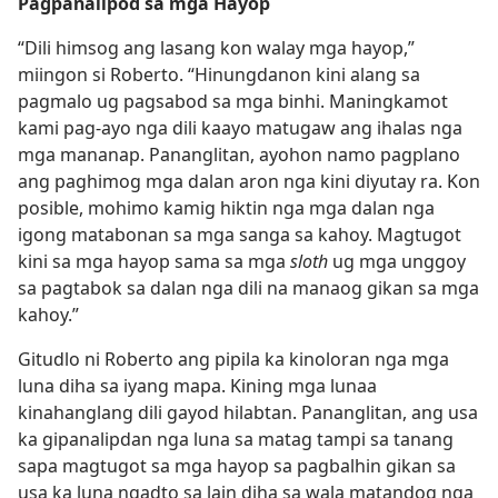
Pagpanalipod sa mga Hayop
“Dili himsog ang lasang kon walay mga hayop,”
miingon si Roberto. “Hinungdanon kini alang sa
pagmalo ug pagsabod sa mga binhi. Maningkamot
kami pag-ayo nga dili kaayo matugaw ang ihalas nga
mga mananap. Pananglitan, ayohon namo pagplano
ang paghimog mga dalan aron nga kini diyutay ra. Kon
posible, mohimo kamig hiktin nga mga dalan nga
igong matabonan sa mga sanga sa kahoy. Magtugot
kini sa mga hayop sama sa mga
sloth
ug mga unggoy
sa pagtabok sa dalan nga dili na manaog gikan sa mga
kahoy.”
Gitudlo ni Roberto ang pipila ka kinoloran nga mga
luna diha sa iyang mapa. Kining mga lunaa
kinahanglang dili gayod hilabtan. Pananglitan, ang usa
ka gipanalipdan nga luna sa matag tampi sa tanang
sapa magtugot sa mga hayop sa pagbalhin gikan sa
usa ka luna ngadto sa lain diha sa wala matandog nga