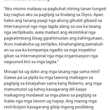
“Ako mismo malipay sa pagbuhat niining tanan tungod
kay nagtuo ako sa pagtipig sa linalang sa Diyos. Apan
halos ang tanang paagi nga akong gihubit gibaod sa
internasyonal nga mga lagda alang sa usa ka lasang
nga sertipikado, wala madaot ang ekolohikal nga
pagkatimbang bisag gipahimuslan ang kahinguhaan.
Aron makakuha ug sertipiko, kinahanglang pamatud-
an sa usa ka kompaniya ngadto sa mga inspektor
gikan sa internasyonal nga mga organisasyon nga
nagsunod kini sa mga lagda.”
Mosapi ba ug dako ang mga lasang nga sama niini?
Gawas pa sa pipila ka mga tawong maikagon sa
pagtipig sa kinaiyahan sama kang Roberto, ang mga
mamumutol ug kahoy kasagarang dili kaayo
maikagong modawat sa mga plano sa pagtipig sa
ihalas nga mga tanom ug hayop. Ang maong mga
restriksiyon kasagarang giisip ingong posibleng