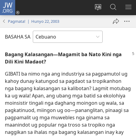
JW.ORG
Log
In
Ilisi
Pangitaa
IPA
(mo-
ang
sa
AN
Pagmata! | Hunyo 22, 2003
open
pinulongan
JW.ORG
ME
ug
sa
BASAHA SA
bag-
site
ong
Bagang Kalasangan—Magamit ba Nato Kini nga
window)
Dili Kini Madaot?
GIBATI ba nimo nga ang industriya sa pagpamutol ug
kahoy dunay katungod sa pagdaot sa tropikanhon
nga bagang kalasangan sa kalibotan? Lagmit motubag
ka ug wala! Apan, ang ubang mga batid sa ekolohiya
moinsistir tingali nga daghang moingon ug wala, sa
pagkatinuod, miingon ug oo​—pananglitan, pinaagi sa
pagpamalit ug mga muwebles nga ginama sa
maanindot ug popular nga troso sa tropiko nga
naggikan sa ihalas nga bagang kalasangan inay kay