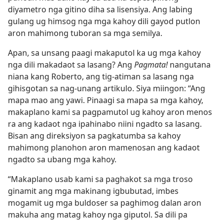
diyametro nga gitino diha sa lisensiya. Ang labing
gulang ug himsog nga mga kahoy dili gayod putlon
aron mahimong tuboran sa mga semilya.
Apan, sa unsang paagi makaputol ka ug mga kahoy
nga dili makadaot sa lasang? Ang
Pagmata!
nangutana
niana kang Roberto, ang tig-atiman sa lasang nga
gihisgotan sa nag-unang artikulo. Siya miingon: “Ang
mapa mao ang yawi. Pinaagi sa mapa sa mga kahoy,
makaplano kami sa pagpamutol ug kahoy aron menos
ra ang kadaot nga ipahinabo niini ngadto sa lasang.
Bisan ang direksiyon sa pagkatumba sa kahoy
mahimong planohon aron mamenosan ang kadaot
ngadto sa ubang mga kahoy.
“Makaplano usab kami sa paghakot sa mga troso
ginamit ang mga makinang igbubutad, imbes
mogamit ug mga buldoser sa paghimog dalan aron
makuha ang matag kahoy nga giputol. Sa dili pa