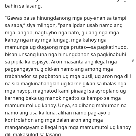
bahin sa lasang.
“Gawas pa sa hinungdanong mga puy-anan sa tampi
sa sapa,” siya miingon, “panalipdan usab namo ang
mga langob, nagtuybo nga bato, gulang nga mga
kahoy nga may mga lungag, mga kahoy nga
mamunga ug dugaong mga prutas​—sa pagkatinuod,
bisan unsang luna nga hinungdanon sa pagkinabuhi
sa pipila
ka espisye. Aron masanta ang ilegal nga
pagpangayam, gidid-an namo ang among mga
trabahador sa pagbaton ug mga pusil, ug aron nga dili
na sila magkinahanglan ug karne gikan sa ihalas nga
mga hayop, maghatod kami pinaagi sa ayroplano ug
karneng baka ug manok ngadto sa kampo sa mga
mamumutol ug kahoy. Unya, sa dihang mahuman na
namo ang usa ka luna, alihan namo pag-ayo o
kontrolahon ang mga dalan aron ang mga
mangangayam o ilegal nga mga mamumutol ug kahoy
dili makasulod sa lasang.