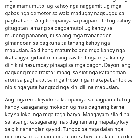
mga mamumutol ug kahoy nga naggamit ug mga
gabas nga demotor sa wala madugay nagsugod sa
pagtrabaho. Ang kompaniya sa pagpamutol ug kahoy
gitugotan lamang sa pagpamutol ug kahoy sa
mubong panahon, busa ang mga trabahador
gimandoan sa pagkuha sa tanang kahoy nga
mapuslan. Sa dihang matumba ang mga kahoy nga
ikabaligya, gidaot niini ang kasikbit nga mga kahoy
diin kini nasumpay pinaagi sa mga bagon. Dayon, ang
dagkong mga traktor moagi sa siot nga katanoman
aron sa paghakot sa mga troso, nga makapabantok sa
nipis nga yuta hangtod nga kini dili na mapuslan.
Ang mga empleyado sa kompaniya sa pagpamutol ug
kahoy kasagarang mokaon ug mas daghang karne
kay sa lokal nga mga taga-baryo. Mangayam sila diha
sa lasang; kasagarang mas daghan ang mapatay kay
sa gikinahanglan gayod. Tungod sa mga dalan nga
gihimo sa mga mamumutol ug kahoy, ang kanhing dili