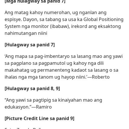
[Mga hulagway sa panid 7]
Ang matag kahoy numerohan, ug nganlan ang
espisye. Dayon, sa tabang sa usa ka Global Positioning
System nga monitor (ibabaw), irekord ang eksaktong
nahimutangan niini
[Hulagway sa panid 7]
‘Ang mapa sa pag-imbentaryo sa lasang mao ang yawi
sa pagplano sa pagpamutol ug kahoy nga dili
makahatag ug permanenteng kadaot sa lasang o sa
ihalas nga mga tanom ug hayop niini.’​—Roberto
[Hulagway sa panid 8, 9]
“Ang yawi sa pagtipig sa kinaiyahan mao ang
edukasyon.”​—Ramiro
[Picture Credit Line sa panid 9]