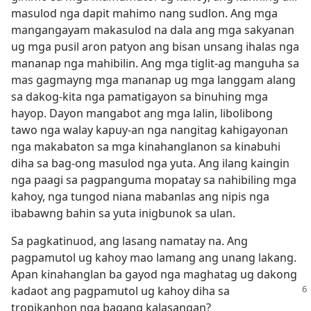
masulod nga dapit mahimo nang sudlon. Ang mga
mangangayam makasulod na dala ang mga sakyanan
ug mga pusil aron patyon ang bisan unsang ihalas nga
mananap nga mahibilin. Ang mga tiglit-ag manguha sa
mas gagmayng mga mananap ug mga langgam alang
sa dakog-kita nga pamatigayon sa binuhing mga
hayop. Dayon mangabot ang mga lalin, libolibong
tawo nga walay kapuy-an nga nangitag kahigayonan
nga makabaton sa mga kinahanglanon sa kinabuhi
diha sa bag-ong masulod nga yuta. Ang ilang kaingin
nga paagi sa pagpanguma mopatay sa nahibiling mga
kahoy, nga tungod niana mabanlas ang nipis nga
ibabawng bahin sa yuta inigbunok sa ulan.
Sa pagkatinuod, ang lasang namatay na. Ang
pagpamutol ug kahoy mao lamang ang unang lakang.
Apan kinahanglan ba gayod nga maghatag ug dakong
kadaot
ang pagpamutol ug kahoy diha sa
tropikanhon nga bagang kalasangan?