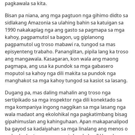
pagkawala sa kita.
Bisan pa niana, ang mga pagtuon nga gihimo didto sa
sidlakang Amazonia sa ulahing bahin sa katuigan sa
1990 nakakaplag nga ang gasto sa pagmapa sa mga
kahoy, pagpamutol sa bagon, ug giplanong
pagpamutol ug troso mabawi ra, tungod sa mas
episyenteng trabaho. Pananglitan, pipila lang ka troso
ang mangawala. Kasagaran, kon wala ang maong
pagmapa, ang usa ka pundok sa mga gabasero
moputol sa kahoy nga dili makita sa pundok nga
manghakot sa mga kahoy tungod sa kasiot sa lasang.
Dugang pa, mas daling mahalin ang troso nga
sertipikado sa mga inspektor nga dili konektado sa
mga kompaniya ingong naggikan sa mga lasang nga
wala madaot ang ekolohikal nga pagkatimbang bisag
gipahimuslan ang kahinguhaan. Apan makapanalipod
ba gayod sa kadaiyahan sa mga linalang ang menos o