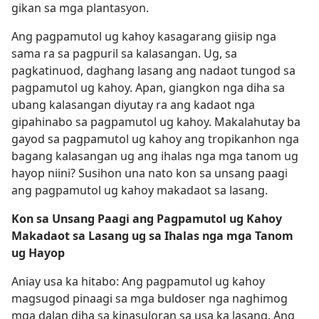
gikan sa mga plantasyon.
Ang pagpamutol ug kahoy kasagarang giisip nga
sama ra sa pagpuril sa kalasangan. Ug, sa
pagkatinuod, daghang lasang ang nadaot tungod sa
pagpamutol ug kahoy. Apan, giangkon nga diha sa
ubang kalasangan diyutay ra ang kadaot nga
gipahinabo sa pagpamutol ug kahoy. Makalahutay ba
gayod sa pagpamutol ug kahoy ang tropikanhon nga
bagang kalasangan ug ang ihalas nga mga tanom ug
hayop niini? Susihon una nato kon sa unsang paagi
ang pagpamutol ug kahoy makadaot sa lasang.
Kon sa Unsang Paagi ang Pagpamutol ug Kahoy
Makadaot sa Lasang ug sa Ihalas nga mga Tanom
ug Hayop
Aniay usa ka hitabo: Ang pagpamutol ug kahoy
magsugod pinaagi sa mga buldoser nga naghimog
mga dalan diha sa kinasuloran sa usa ka lasang. Ang