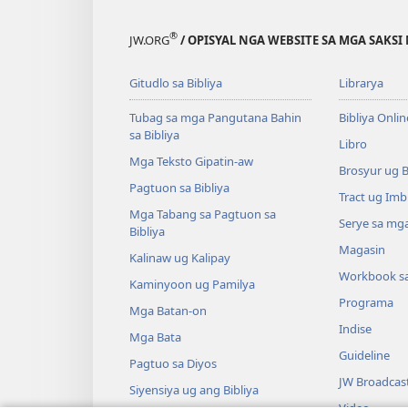
®
JW.ORG
/ OPISYAL NGA WEBSITE SA MGA SAKSI 
Gitudlo sa Bibliya
Librarya
Tubag sa mga Pangutana Bahin
Bibliya Onlin
sa Bibliya
Libro
Mga Teksto Gipatin-aw
Brosyur ug 
Pagtuon sa Bibliya
Tract ug Imb
Mga Tabang sa Pagtuon sa
Serye sa mga
Bibliya
Magasin
Kalinaw ug Kalipay
Workbook s
Kaminyoon ug Pamilya
Programa
Mga Batan-on
Indise
Mga Bata
Guideline
Pagtuo sa Diyos
JW Broadcas
Siyensiya ug ang Bibliya
Video