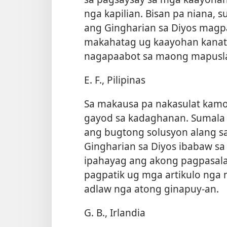
nga kapilian. Bisan pa niana, s
ang Gingharian sa Diyos magp
makahatag ug kaayohan kanat
nagapaabot sa maong mapusl
E. F., Pilipinas
Sa makausa pa nakasulat kam
gayod sa kadaghanan. Sumala 
ang bugtong solusyon alang 
Gingharian sa Diyos ibabaw sa
ipahayag ang akong pagpasal
pagpatik ug mga artikulo nga
adlaw nga atong ginapuy-an.
G. B., Irlandia