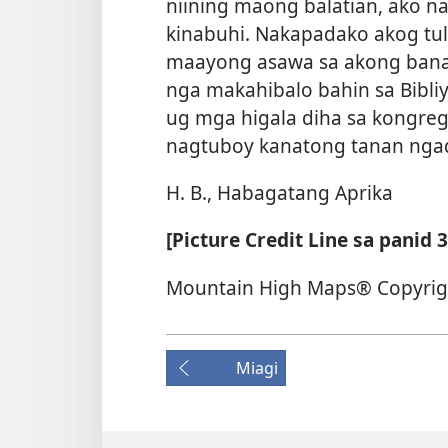
niining maong balatian, ako 
kinabuhi. Nakapadako akog tul
maayong asawa sa akong bana.
nga makahibalo bahin sa Bibl
ug mga higala diha sa kongre
nagtuboy kanatong tanan nga
H. B., Habagatang Aprika
[Picture Credit Line sa panid 3
Mountain High Maps® Copyrigh
Miagi