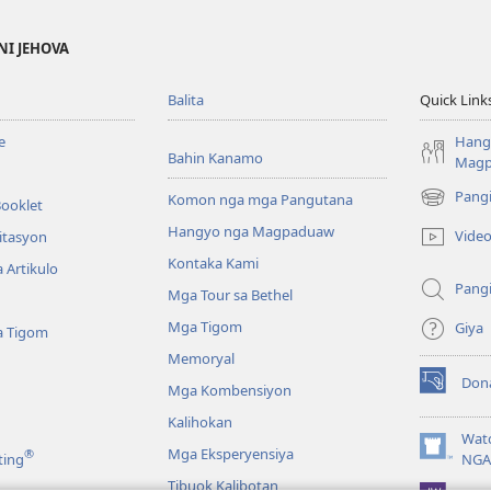
NI JEHOVA
Balita
Quick Link
e
Hang
Bahin Kanamo
Mag
Pang
Komon nga mga Pangutana
Booklet
(mo-
open
Hangyo nga Magpaduaw
Vide
itasyon
ug
Kontaka Kami
 Artikulo
bag-
Pang
ong
Mga Tour sa Bethel
window)
Mga Tigom
Giya
a Tigom
Memoryal
Don
Mga Kombensiyon
(mo-
open
Kalihokan
ug
Wat
Mga Eksperyensiya
®
bag-
(mo-
ting
NGA
ong
open
Tibuok Kalibotan