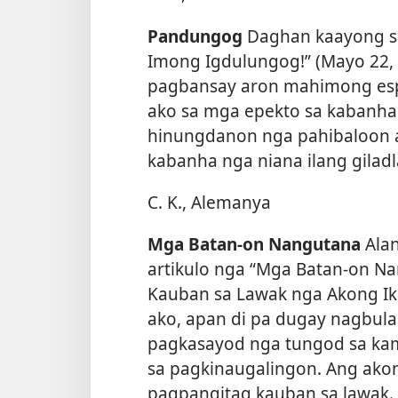
Pandungog
Daghan kaayong sa
Imong Igdulungog!” (Mayo 22, 
pagbansay aron mahimong espe
ako sa mga epekto sa kabanha
hinungdanon nga pahibaloon 
kabanha nga niana ilang gilad
C. K., Alemanya
Mga Batan-on Nangutana
Alan
artikulo nga “Mga Batan-on Na
Kauban sa Lawak nga Akong Ik
ako, apan di pa dugay nagbula
pagkasayod nga tungod sa kama
sa pagkinaugalingon. Ang ak
pagpangitag kauban sa lawak.