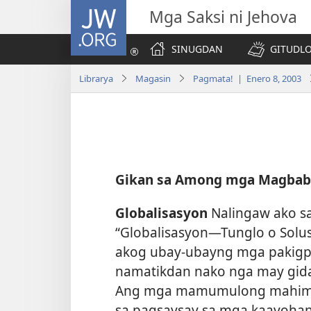
JW.ORG
Mga Saksi ni Jehova
SINUGDAN
GITUDLO
Librarya
Magasin
Pagmata! | Enero 8, 2003
Gikan sa Among mga Magbab
Globalisasyon
Nalingaw ako s
“Globalisasyon​—Tunglo o Sol
akog ubay-ubayng mga pakigpu
namatikdan nako nga may gid
Ang mga mamumulong mahimon
sa pagsaysay sa mga kaayohan 