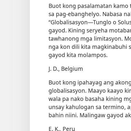
Buot kong pasalamatan kamo 
sa pag-ebanghelyo. Nabasa na
“Globalisasyon​—Tunglo o Solu
gayod. Kining seryeha motaba
tawhanong mga limitasyon. Mo
nga kon dili kita magkinabuhi 
gayod kita molampos.
J. D., Belgium
Buot kong ipahayag ang akong
globalisasyon. Maayo kaayo ki
wala pa nako basaha kining mg
unsay kahulogan sa termino, 
bahin niini. Malingaw gayod a
E. K., Peru