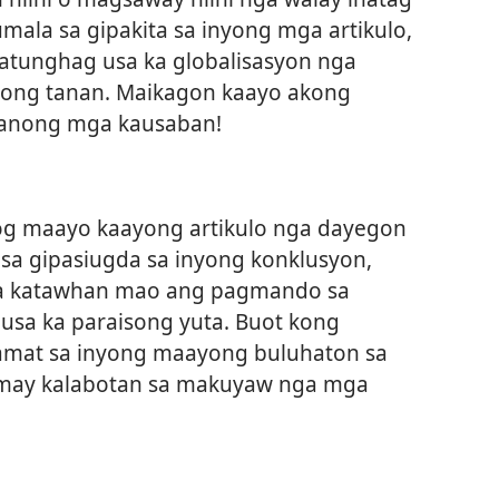
umala sa gipakita sa inyong mga artikulo,
atunghag usa ka globalisasyon nga
ong tanan. Maikagon kaayo akong
anong mga kausaban!
og maayo kaayong artikulo nga dayegon
sa gipasiugda sa inyong konklusyon,
sa katawhan mao ang pagmando sa
 usa ka paraisong yuta. Buot kong
amat sa inyong maayong buluhaton sa
 may kalabotan sa makuyaw nga mga