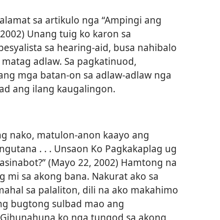
lamat sa artikulo nga “Ampingi ang
2002) Unang tuig ko karon sa
syalista sa hearing-aid, busa nahibalo
 matag adlaw. Sa pagkatinuod,
ang mga batan-on sa adlaw-adlaw nga
lad ang ilang kaugalingon.
g nako, matulon-anon kaayo ang
ngutana . . . Unsaon Ko Pagkakaplag ug
asinabot?” (Mayo 22, 2002) Hamtong na
g mi sa akong bana. Nakurat ako sa
hal sa palaliton, dili na ako makahimo
ong bugtong sulbad mao ang
 Gihunahuna ko nga tungod sa akong