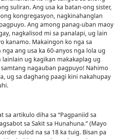
g suliran. Ang usa ka batan-ong sister,
mong kongregasyon, nagkinahanglan
i pagpuyo. Ang among panag-uban maoy
y, nagkalisod mi sa panalapi, ug lain
yo kanamo. Makaingon ko nga sa
 nga ang usa ka 60-anyos nga lola ug
 lainlain ug kagikan makakaplag ug
a samtang nagauban pagpuyo! Nahimo
a, ug sa daghang paagi kini nakahupay
hi.
 sa artikulo diha sa “Pagpaniid sa
agsabot sa Sakit sa Hunahuna.” (Mayo
order sulod na sa 18 ka tuig. Bisan pa