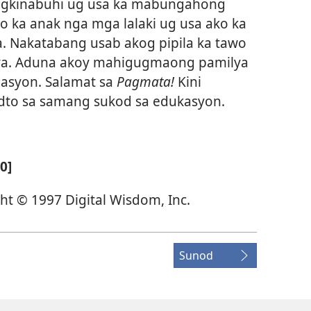
nagkinabuhi ug usa ka mabungahong
o ka anak nga mga lalaki ug usa ako ka
 Nakatabang usab akog pipila ka tawo
iya. Aduna akoy mahigugmaong pamilya
gasyon. Salamat sa
Pagmata!
Kini
dto sa samang sukod sa edukasyon.
0]
t © 1997 Digital Wisdom, Inc.
Sunod