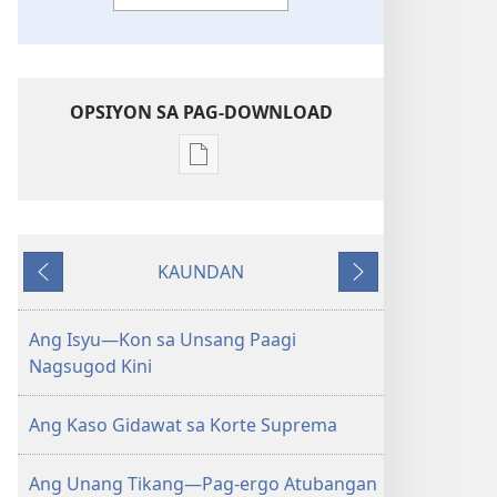
OPSIYON SA PAG-DOWNLOAD
Opsiyon
sa
pag-
download
KAUNDAN
sa
Miagi
Sunod
publikasyon
MAGASIN
Ang Isyu—Kon sa Unsang Paagi
Enero 8,
Nagsugod Kini
2003
Ang Kaso Gidawat sa Korte Suprema
Ang Unang Tikang—Pag-ergo Atubangan