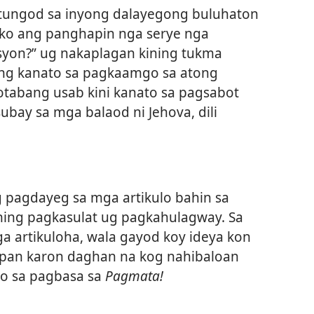
tungod sa inyong dalayegong buluhaton
ko ang panghapin nga serye nga
syon?” ug nakaplagan kining tukma
ng kanato sa pagkaamgo sa atong
tabang usab kini kanato sa pagsabot
subay sa mga balaod ni Jehova, dili
 pagdayeg sa mga artikulo bahin sa
ning pagkasulat ug pagkahulagway. Sa
a artikuloha, wala gayod koy ideya kon
apan karon daghan na kog nahibaloan
ko sa pagbasa sa
Pagmata!