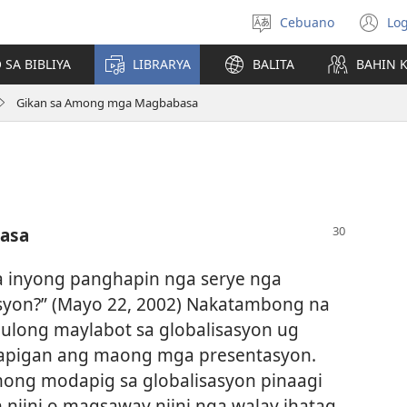
Cebuano
Log
Pagpilig
(m
pinulongan
o
 SA BIBLIYA
LIBRARYA
BALITA
BAHIN 
u
ba
Gikan sa Among mga Magbabasa
o
wi
asa
a inyong panghapin nga serye nga
usyon?” (Mayo 22, 2002) Nakatambong na
long maylabot sa globalisasyon ug
apigan ang maong mga presentasyon.
g modapig sa globalisasyon pinaagi
niini o magsaway niini nga walay ihatag