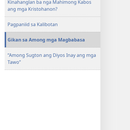
Kinahanglan ba nga Mahimong Kabos
ang mga Kristohanon?
Pagpaniid sa Kalibotan
Gikan sa Among mga Magbabasa
“Among Sugton ang Diyos Inay ang mga
Tawo”