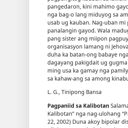
pangedaron, kini mahimo gayon
nga bag-o lang miduyog sa a
usab ug kauban. Nag-uban m
panalangin gayod. Wala maduga
pang sister ang miipon pagpu
organisasyon lamang ni Jehova
duha ka batan-ong babaye nga
dagayang pakigdait ug gugm
ming usa ka gamay nga pamily
sa kahaw-ang sa among kinabu
L. G., Tinipong Bansa
Pagpaniid sa Kalibotan
Salamat
Kalibotan” nga nag-ulohang “P
22, 2002) Duna akoy bipolar dis