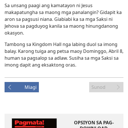
Sa unsang paagi ang kamatayon ni Jesus
makapatungha sa maong mga panalangin? Gidapit ka
aron sa pagsusi niana. Giabiabi ka sa mga Saksi ni
Jehova sa pagduyog kanila sa maong hinungdanong
okasyon.
Tambong sa Kingdom Hall nga labing duol sa imong
balay. Karong tuiga ang petsa maoy Dominggo, Abril 8,
human sa pagsalop sa adlaw. Susiha sa mga Saksi sa
imong dapit ang eksaktong oras.
Miagi
Sunod
OPSIYON SA PAG-