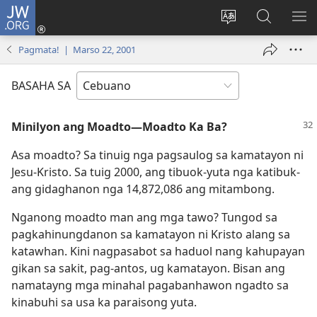
JW.ORG
Log
In
Ilisi
Pangitaa
IPA
(mo-
ang
sa
AN
Pagmata! | Marso 22, 2001
open
pinulongan
JW.ORG
ME
ug
sa
BASAHA SA
bag-
site
ong
Minilyon ang Moadto—Moadto Ka Ba?
window)
Asa moadto? Sa tinuig nga pagsaulog sa kamatayon ni
Jesu-Kristo. Sa tuig 2000, ang tibuok-yuta nga katibuk-
ang gidaghanon nga 14,872,086 ang mitambong.
Nganong moadto man ang mga tawo? Tungod sa
pagkahinungdanon sa kamatayon ni Kristo alang sa
katawhan. Kini nagpasabot sa haduol nang kahupayan
gikan sa sakit, pag-antos, ug kamatayon. Bisan ang
namatayng mga minahal pagabanhawon ngadto sa
kinabuhi sa usa ka paraisong yuta.