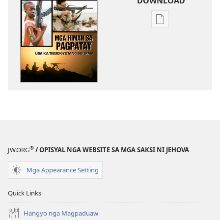
DOWNLOAD
Opsiyon
sa
pag-
download
sa
publikasyon
MAGASIN
Marso 22,
2001
®
JW.ORG
/ OPISYAL NGA WEBSITE SA MGA SAKSI NI JEHOVA
Mga Appearance Setting
Quick Links
Hangyo nga Magpaduaw