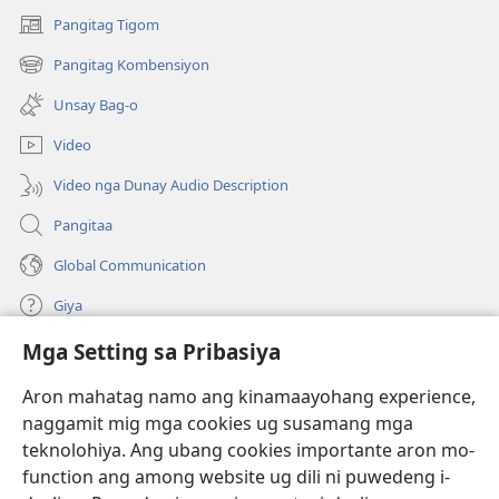
Pangitag Tigom
(mo-
open
Pangitag Kombensiyon
(mo-
ug
open
bag-
Unsay Bag-o
ug
ong
bag-
window)
Video
ong
window)
Video nga Dunay Audio Description
Pangitaa
Global Communication
Giya
Mga Setting sa Pribasiya
Donasyon
(mo-
open
Aron mahatag namo ang kinamaayohang experience,
ug
naggamit mig mga cookies ug susamang mga
Watchtower ONLINE NGA LIBRARYA
(mo-
bag-
teknolohiya. Ang ubang cookies importante aron mo-
open
ong
®
JW Hub
function ang among website ug dili ni puwedeng i-
ug
window)
(mo-
bag-