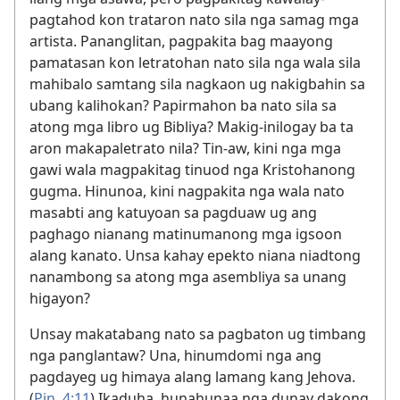
pagtahod kon trataron nato sila nga samag mga
artista. Pananglitan, pagpakita bag maayong
pamatasan kon letratohan nato sila nga wala sila
mahibalo samtang sila nagkaon ug nakigbahin sa
ubang kalihokan? Papirmahon ba nato sila sa
atong mga libro ug Bibliya? Makig-inilogay ba ta
aron makapaletrato nila? Tin-aw, kini nga mga
gawi wala magpakitag tinuod nga Kristohanong
gugma. Hinunoa, kini nagpakita nga wala nato
masabti ang katuyoan sa pagduaw ug ang
paghago nianang matinumanong mga igsoon
alang kanato. Unsa kahay epekto niana niadtong
nanambong sa atong mga asembliya sa unang
higayon?
Unsay makatabang nato sa pagbaton ug timbang
nga panglantaw? Una, hinumdomi nga ang
pagdayeg ug himaya alang lamang kang Jehova.
(
Pin. 4:11
) Ikaduha, hunahunaa nga dunay dakong