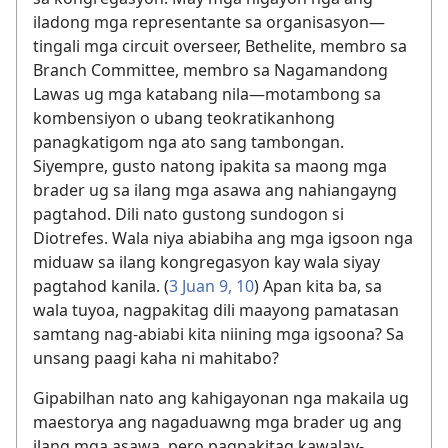
iladong mga representante sa organisasyon—
tingali mga circuit overseer, Bethelite, membro sa
Branch Committee, membro sa Nagamandong
Lawas ug mga katabang nila—motambong sa
kombensiyon o ubang teokratikanhong
panagkatigom nga ato sang tambongan.
Siyempre, gusto natong ipakita sa maong mga
brader ug sa ilang mga asawa ang nahiangayng
pagtahod. Dili nato gustong sundogon si
Diotrefes. Wala niya abiabiha ang mga igsoon nga
miduaw sa ilang kongregasyon kay wala siyay
pagtahod kanila. (
3 Juan 9, 10
) Apan kita ba, sa
wala tuyoa, nagpakitag dili maayong pamatasan
samtang nag-abiabi kita niining mga igsoona? Sa
unsang paagi kaha ni mahitabo?
Gipabilhan nato ang kahigayonan nga makaila ug
maestorya ang nagaduawng mga brader ug ang
ilang mga asawa, pero pagpakitag kawalay-