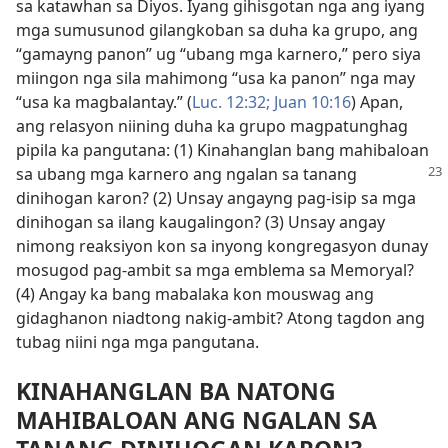
sa katawhan sa Diyos. Iyang gihisgotan nga ang iyang
mga sumusunod gilangkoban sa duha ka grupo, ang
“gamayng panon” ug “ubang mga karnero,” pero siya
miingon nga sila mahimong “usa ka panon” nga may
“usa ka magbalantay.” (
Luc. 12:32;
Juan 10:16
) Apan,
ang relasyon niining duha ka grupo magpatunghag
pipila ka pangutana: (1) Kinahanglan bang mahibaloan
sa ubang mga karnero ang ngalan sa tanang
dinihogan karon? (2) Unsay angayng pag-isip sa mga
dinihogan sa ilang kaugalingon? (3) Unsay angay
nimong reaksiyon kon sa inyong kongregasyon dunay
mosugod pag-ambit sa mga emblema sa Memoryal?
(4) Angay ka bang mabalaka kon mouswag ang
gidaghanon niadtong nakig-ambit? Atong tagdon ang
tubag niini nga mga pangutana.
KINAHANGLAN BA NATONG
MAHIBALOAN ANG NGALAN SA