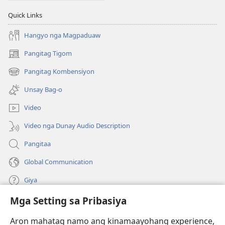
Quick Links
Hangyo nga Magpaduaw
Pangitag Tigom
(mo-
open
Pangitag Kombensiyon
(mo-
ug
open
bag-
Unsay Bag-o
ug
ong
bag-
window)
Video
ong
window)
Video nga Dunay Audio Description
Pangitaa
Global Communication
Giya
Mga Setting sa Pribasiya
Donasyon
(mo-
open
Aron mahatag namo ang kinamaayohang experience,