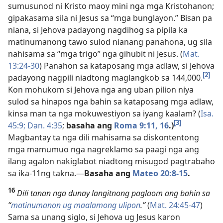
sumusunod ni Kristo maoy mini nga mga Kristohanon;
gipakasama sila ni Jesus sa “mga bunglayon.” Bisan pa
niana, si Jehova padayong nagdihog sa pipila ka
matinumanong tawo sulod nianang panahona, ug sila
nahisama sa “mga trigo” nga gihubit ni Jesus. (
Mat.
13:24-30
) Panahon sa kataposang mga adlaw, si Jehova
[2]
padayong nagpili niadtong maglangkob sa 144,000.
Kon mohukom si Jehova nga ang uban pilion niya
sulod sa hinapos nga bahin sa kataposang mga adlaw,
kinsa man ta nga mokuwestiyon sa iyang kaalam? (
Isa.
[3]
45:9;
Dan. 4:35
;
basaha ang
Roma 9:11,
16
.)
Magbantay ta nga dili mahisama sa diskontentong
mga mamumuo nga nagreklamo sa paagi nga ang
ilang agalon nakiglabot niadtong misugod pagtrabaho
sa ika-11ng takna.—
Basaha ang
Mateo 20:8-15
.
16
Dili tanan nga dunay langitnong paglaom ang bahin sa
“
matinumanon ug maalamong ulipon
.”
(
Mat. 24:45-47
)
Sama sa unang siglo, si Jehova ug Jesus karon