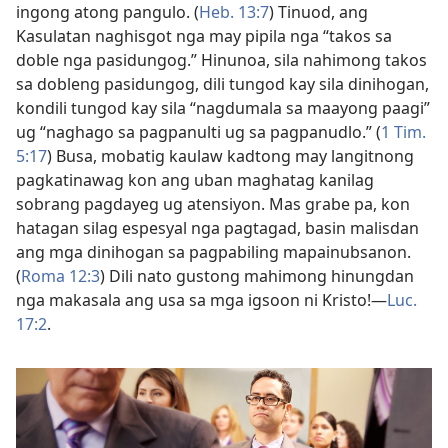
ingong atong pangulo. (
Heb. 13:7
) Tinuod, ang
Kasulatan naghisgot nga may pipila nga “takos sa
doble nga pasidungog.” Hinunoa, sila nahimong takos
sa dobleng pasidungog, dili tungod kay sila dinihogan,
kondili tungod kay sila “nagdumala sa maayong paagi”
ug “naghago sa pagpanulti ug sa pagpanudlo.” (
1 Tim.
5:17
) Busa, mobatig kaulaw kadtong may langitnong
pagkatinawag kon ang uban maghatag kanilag
sobrang pagdayeg ug atensiyon. Mas grabe pa, kon
hatagan silag espesyal nga pagtagad, basin malisdan
ang mga dinihogan sa pagpabiling mapainubsanon.
(
Roma 12:3
) Dili nato gustong mahimong hinungdan
nga makasala ang usa sa mga igsoon ni Kristo!—
Luc.
17:2
.