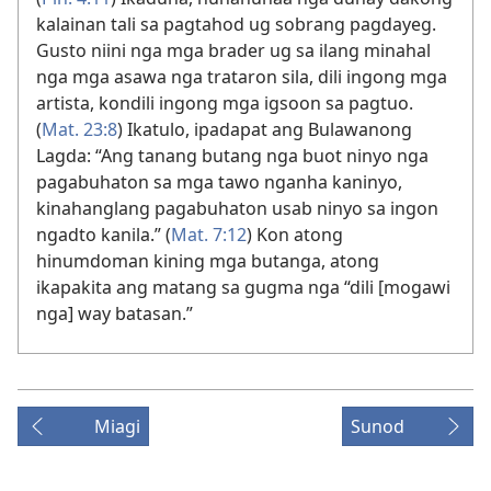
kalainan tali sa pagtahod ug sobrang pagdayeg.
Gusto niini nga mga brader ug sa ilang minahal
nga mga asawa nga trataron sila, dili ingong mga
artista, kondili ingong mga igsoon sa pagtuo.
(
Mat. 23:8
) Ikatulo, ipadapat ang Bulawanong
Lagda: “Ang tanang butang nga buot ninyo nga
pagabuhaton sa mga tawo nganha kaninyo,
kinahanglang pagabuhaton usab ninyo sa ingon
ngadto kanila.” (
Mat. 7:12
) Kon atong
hinumdoman kining mga butanga, atong
ikapakita ang matang sa gugma nga “dili [mogawi
nga] way batasan.”
Miagi
Sunod