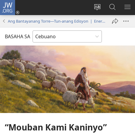
JW.ORG
Log
In
Ilisi
Pangitaa
IPA
(mo-
ang
sa
AN
Ang Bantayanang Torre—Tun-anang Edisyon | Enero 2016
open
pinulongan
JW.ORG
ME
ug
sa
BASAHA SA
bag-
site
ong
window)
“Mouban Kami Kaninyo”