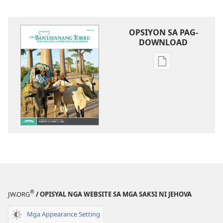
OPSIYON SA PAG-
DOWNLOAD
Opsiyon
sa
pag-
download
sa
publikasyon
ANG
BANTAYANANG
TORRE
—
TUN-
®
JW.ORG
/ OPISYAL NGA WEBSITE SA MGA SAKSI NI JEHOVA
ANANG
EDISYON
Mga Appearance Setting
Enero 2016