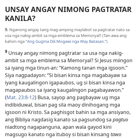
UNSAY ANGAY NIMONG PAGTRATAR
KANILA?
9.
Nganong angay tang mag-amping maylabot sa pagtratar nato sa
usa nga nakig-ambit sa mga emblema sa Memoryal? (Tan-awa ang
kahon nga “
Ang Gugma Dili Mogawi nga Way Batasan.
”)
9
Unsay angay nimong pagtratar sa usa nga nakig-
ambit sa mga emblema sa Memoryal? Si Jesus miingon
sa iyang mga tinun-an: “Kamong tanan mga igsoon.”
Siya nagpadayon: “Si bisan kinsa nga magabayaw sa
iyang kaugalingon igapaubos, ug si bisan kinsa nga
magapaubos sa iyang kaugalingon pagabayawon.”
(
Mat. 23:8-12
) Busa, sayop ang pagbayaw ug mga
indibiduwal, bisan pag sila maoy dinihogang mga
igsoon ni Kristo. Sa paghisgot bahin sa mga ansiyano,
ang Bibliya nagdasig kanato sa pagsundog sa
pagtuo
niadtong nagapanguna, apan wala gayod kini
magsugo kanato nga ituboy si bisan kinsang
tawo