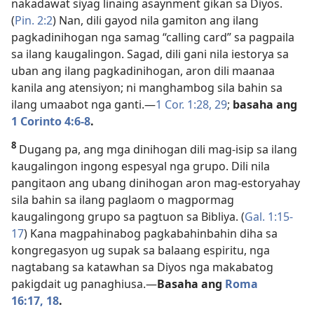
nakadawat siyag linaing asaynment gikan sa Diyos.
(
Pin. 2:2
) Nan, dili gayod nila gamiton ang ilang
pagkadinihogan nga samag “calling card” sa pagpaila
sa ilang kaugalingon. Sagad, dili gani nila iestorya sa
uban ang ilang pagkadinihogan, aron dili maanaa
kanila ang atensiyon; ni manghambog sila bahin sa
ilang umaabot nga ganti.—
1 Cor. 1:28, 29
;
basaha ang
1 Corinto 4:6-8
.
8
Dugang pa, ang mga dinihogan dili mag-isip sa ilang
kaugalingon ingong espesyal nga grupo. Dili nila
pangitaon ang ubang dinihogan aron mag-estoryahay
sila bahin sa ilang paglaom o magpormag
kaugalingong grupo sa pagtuon sa Bibliya. (
Gal. 1:15-
17
) Kana magpahinabog pagkabahinbahin diha sa
kongregasyon ug supak sa balaang espiritu, nga
nagtabang sa katawhan sa Diyos nga makabatog
pakigdait ug panaghiusa.—
Basaha ang
Roma
16:17, 18
.