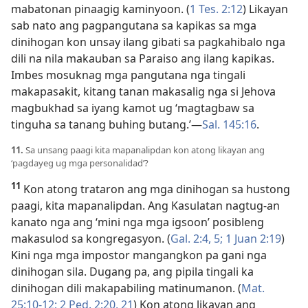
mabatonan pinaagig kaminyoon. (
1 Tes. 2:12
) Likayan
sab nato ang pagpangutana sa kapikas sa mga
dinihogan kon unsay ilang gibati sa pagkahibalo nga
dili na nila makauban sa Paraiso ang ilang kapikas.
Imbes mosuknag mga pangutana nga tingali
makapasakit, kitang tanan makasalig nga si Jehova
magbukhad sa iyang kamot ug ‘magtagbaw sa
tinguha sa tanang buhing butang.’—
Sal. 145:16
.
11.
Sa unsang paagi kita mapanalipdan kon atong likayan ang
‘pagdayeg ug mga personalidad’?
11
Kon atong trataron ang mga dinihogan sa hustong
paagi, kita mapanalipdan. Ang Kasulatan nagtug-an
kanato nga ang ‘mini nga mga igsoon’ posibleng
makasulod sa kongregasyon. (
Gal. 2:4, 5;
1 Juan 2:19
)
Kini nga mga impostor mangangkon pa gani nga
dinihogan sila. Dugang pa, ang pipila tingali ka
dinihogan dili makapabiling matinumanon. (
Mat.
25:10-12;
2 Ped. 2:20, 21
) Kon atong likayan ang