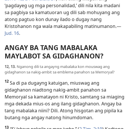
‘pagdayeg ug mga personalidad,’ dili nila kita madani
sa pagbiya sa kamatuoran ug dili sab mohuyang ang
atong pagtuo kon dunay ilado o dugay nang
Kristohanon nga wala makapabiling matinumanon.—
Jud. 16
.
ANGAY BA TANG MABALAKA
MAYLABOT SA GIDAGHANON?
12, 13.
Nganong dili ta angayng mabalaka kon mouswag ang
gidaghanon sa nakig-ambit sa emblema panahon sa Memoryal?
12
Sa di pa dugayng katuigan, miuswag ang
gidaghanon niadtong nakig-ambit panahon sa
Memoryal sa kamatayon ni Kristo, samtang sa miaging
mga dekada mius-os ang ilang gidaghanon. Angay ba
tang mabalaka niini? Dili. Atong hisgotan ang pipila ka
butang nga angay natong hinumdoman.
13
“Si Jehova nakaila sa mga iyaha.”
(
2 Tim. 2:19
) Kadtong