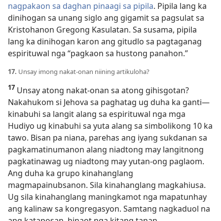
nagpakaon sa daghan pinaagi sa pipila
. Pipila lang ka
dinihogan sa unang siglo ang gigamit sa pagsulat sa
Kristohanon Gregong Kasulatan. Sa susama, pipila
lang ka dinihogan karon ang gitudlo sa pagtaganag
espirituwal nga “pagkaon sa hustong panahon.”
17.
Unsay imong nakat-onan niining artikuloha?
17
Unsay atong nakat-onan sa atong gihisgotan?
Nakahukom si Jehova sa paghatag ug duha ka ganti—
kinabuhi sa langit alang sa espirituwal nga mga
Hudiyo ug kinabuhi sa yuta alang sa simbolikong 10 ka
tawo. Bisan pa niana, parehas ang iyang sukdanan sa
pagkamatinumanon alang niadtong may langitnong
pagkatinawag ug niadtong may yutan-ong paglaom.
Ang duha ka grupo kinahanglang
magmapainubsanon. Sila kinahanglang magkahiusa.
Ug sila kinahanglang maningkamot nga mapatunhay
ang kalinaw sa kongregasyon. Samtang nagkaduol na
ang kataposan, hinaot nga kitang tanan