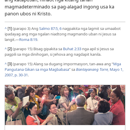
magmadeterminado sa pag-alagad ingong usa ka
panon ubos ni Kristo.
^
[1]
(parapo 3) Ang
Salmo 87:5, 6
nagpakita nga lagmit sa umaabot
ipadayag ang mga ngalan niadtong magmando uban ni Jesus sa
langit.—
Roma 8:19
.
^
[2]
(parapo 15) Bisag gipakita sa
Buhat 2:33
nga apil si Jesus sa
pagpili sa mga dinihogan, si Jehova ang nagdapit kanila.
^
[3]
(parapo 15) Alang sa dugang impormasyon, tan-awa ang “
Mga
Pangutana Gikan sa mga Magbabasa
” sa
Bantayanang Torre,
Mayo 1,
2007, p. 30-31
.