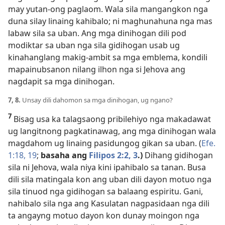
may yutan-ong paglaom. Wala sila mangangkon nga
duna silay linaing kahibalo; ni maghunahuna nga mas
labaw sila sa uban. Ang mga dinihogan dili pod
modiktar sa uban nga sila gidihogan usab ug
kinahanglang makig-ambit sa mga emblema, kondili
mapainubsanon nilang ilhon nga si Jehova ang
nagdapit sa mga dinihogan.
7, 8.
Unsay dili dahomon sa mga dinihogan, ug ngano?
7
Bisag usa ka talagsaong pribilehiyo nga makadawat
ug langitnong pagkatinawag, ang mga dinihogan wala
magdahom ug linaing pasidungog gikan sa uban. (
Efe.
1:18, 19
;
basaha ang
Filipos 2:2, 3
.)
Dihang gidihogan
sila ni Jehova, wala niya kini ipahibalo sa tanan. Busa
dili sila matingala kon ang uban dili dayon motuo nga
sila tinuod nga gidihogan sa balaang espiritu. Gani,
nahibalo sila nga ang Kasulatan nagpasidaan nga dili
ta angayng motuo dayon kon dunay moingon nga