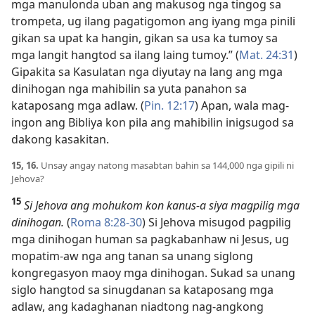
mga manulonda uban ang makusog nga tingog sa
trompeta, ug ilang pagatigomon ang iyang mga pinili
gikan sa upat ka hangin, gikan sa usa ka tumoy sa
mga langit hangtod sa ilang laing tumoy.” (
Mat. 24:31
)
Gipakita sa Kasulatan nga diyutay na lang ang mga
dinihogan nga mahibilin sa yuta panahon sa
kataposang mga adlaw. (
Pin. 12:17
) Apan, wala mag-
ingon ang Bibliya kon pila ang mahibilin inigsugod sa
dakong kasakitan.
15, 16.
Unsay angay natong masabtan bahin sa 144,000 nga gipili ni
Jehova?
15
Si Jehova ang mohukom kon kanus-a siya magpilig mga
dinihogan.
(
Roma 8:28-30
) Si Jehova misugod pagpilig
mga dinihogan human sa pagkabanhaw ni Jesus, ug
mopatim-aw nga ang tanan sa unang siglong
kongregasyon maoy mga dinihogan. Sukad sa unang
siglo hangtod sa sinugdanan sa kataposang mga
adlaw, ang kadaghanan niadtong nag-angkong