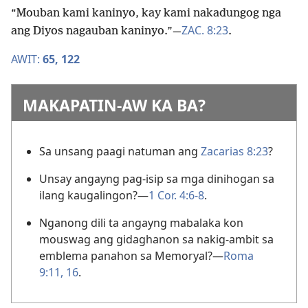
“Mouban kami kaninyo, kay kami nakadungog nga
ZAC. 8:23
ang Diyos nagauban kaninyo.”—
.
AWIT:
65,
122
MAKAPATIN-AW KA BA?
Sa unsang paagi natuman ang
Zacarias 8:23
?
Unsay angayng pag-isip sa mga dinihogan sa
ilang kaugalingon?—
1 Cor. 4:6-8
.
Nganong dili ta angayng mabalaka kon
mouswag ang gidaghanon sa nakig-ambit sa
emblema panahon sa Memoryal?—
Roma
9:11,
16
.