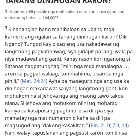
TANANG DINIHOGAN KARON?
3.
Nganong dili posible nga mahibaloan nato kon kinsa gyod ang
mahimong bahin sa 144,000?
3
Kinahanglan bang mahibaloan sa ubang mga
karnero ang ngalan sa tanang dinihogan karon? Dili.
Ngano? Tungod kay bisag ang usa nakadawat ug
langitnong pagkatinawag, siya gidapit pa lang, wala pa
niya madawat ang ganti. Kanay rason kon nganong si
Satanas nagpatunghag “mini nga mga manalagna . . .
aron sa pagpahisalaag, kon mahimo, bisan sa mga
pinili.” (
Mat. 24:24
) Ayha pa maseguro nga ang usa ka
dinihogan makadawat sa iyang langitnong ganti kon
mohukom na si Jehova nga ang maong tawo takos
niana. Si Jehova ang mohukom niini ug mohatag
kaniya sa kataposang pagtimbre sa dili pa siya
mamatay nga matinumanon o kaha sa dili pa
magsugod ang “dakong kasakitan.” (
Pin. 2:10;
7:3,
14
)
Nan, walay kapuslanan ang pagsusi karon kon kinsa