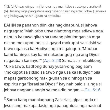
1, 2.
(a) Unsay giingon ni Jehova nga mahitabo sa atong panahon?
(b) Unsang mga pangutana ang tubagon niining artikuloha? (Tan-awa
ang hulagway sa sinugdan sa artikulo.)
BAHIN sa panahon diin kita nagkinabuhi, si Jehova
nagtagna: “Mahitabo unya niadtong mga adlawa nga
napulo ka tawo gikan sa tanang pinulongan sa mga
nasod mokupot, oo, sila gayod mokupot sa sidsid sa
tawo nga usa ka Hudiyo, nga magaingon: ‘Mouban
kami kaninyo, kay kami nakadungog nga ang Diyos
nagauban kaninyo.’” (
Zac. 8:23
) Sama sa simbolikong
10 ka tawo, kadtong dunay yutan-ong paglaom
“mokupot sa sidsid sa tawo nga usa ka Hudiyo.” Sila
mapasigarbohong makig-uban sa dinihogan sa
espiritu nga “Israel sa Diyos,” kay nahibalo sila nga si
Jehova nagpanalangin sa mga dinihogan.—
Gal. 6:16
.
2
Sama kang manalagnang Zacarias, gipasiugda ni
Jesus ang makapadasig nga panaghiusa nga nasinati