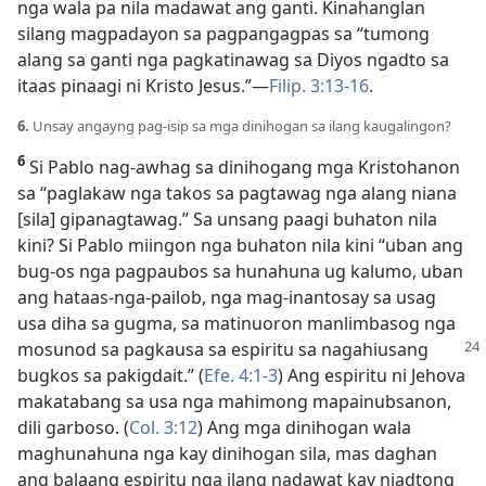
nga wala pa nila madawat ang ganti. Kinahanglan
silang magpadayon sa pagpangagpas sa “tumong
alang sa ganti nga pagkatinawag sa Diyos ngadto sa
itaas pinaagi ni Kristo Jesus.”—
Filip. 3:13-16
.
6.
Unsay angayng pag-isip sa mga dinihogan sa ilang kaugalingon?
6
Si Pablo nag-awhag sa dinihogang mga Kristohanon
sa “paglakaw nga takos sa pagtawag nga alang niana
[sila] gipanagtawag.” Sa unsang paagi buhaton nila
kini? Si Pablo miingon nga buhaton nila kini “uban ang
bug-os nga pagpaubos sa hunahuna ug kalumo, uban
ang hataas-nga-pailob, nga mag-inantosay sa usag
usa diha sa gugma, sa matinuoron manlimbasog nga
mosunod sa
pagkausa sa espiritu sa nagahiusang
bugkos sa pakigdait.” (
Efe. 4:1-3
) Ang espiritu ni Jehova
makatabang sa usa nga mahimong mapainubsanon,
dili garboso. (
Col. 3:12
) Ang mga dinihogan wala
maghunahuna nga kay dinihogan sila, mas daghan
ang balaang espiritu nga ilang nadawat kay niadtong