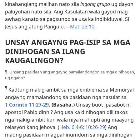
kinahanglang mailhan nato sila
ingong grupo
ug dayon
paluyohan nato sila. Ang Kasulatan wala gayod mag-
awhag kanato sa pagsunod sa usa ka indibiduwal. Si
Jesus ang atong Pangulo.—
Mat. 23:10
.
UNSAY ANGAYNG PAG-ISIP SA MGA
DINIHOGAN SA ILANG
KAUGALINGON?
5.
Unsang pasidaan ang angayng pamalandongon sa mga dinihogan,
ug ngano?
5
Kadtong makig-ambit sa mga emblema sa Memoryal
angayng mamalandong sa pasidaan nga nasulat sa
1 Corinto 11:27-29
. (Basaha.)
Unsay buot ipasabot ni
apostol Pablo dinhi? Ang usa ka dinihogan dili takos
nga makig-ambit kon wala niya mahupti ang maayong
relasyon kang Jehova. (
Heb. 6:4-6;
10:26-29
) Ang
maong pasidaan magpahinumdom sa mga dinihogan