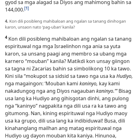
gyod sa mga alagad sa Diyos ang mahimong bahin sa
[1]
144,000.
4.
Kon dili posibleng mahibaloan ang ngalan sa tanang dinihogan
karon, unsaon nato ‘pag-uban’ kanila?
4
Kon dili posibleng mahibaloan ang ngalan sa tanang
espirituwal nga mga Israelinhon nga ania sa yuta
karon, sa unsang paagi ang membro sa ubang mga
karnero “mouban” kanila? Matikdi kon unsay giingon
sa tagna ni Zacarias bahin sa simbolikong 10 ka tawo.
Kini sila “mokupot sa sidsid sa tawo nga usa ka
Hudiyo,
nga magaingon: ‘Mouban kami
kaninyo,
kay kami
nakadungog nga ang Diyos nagauban
kaninyo.’”
Bisag
usa lang ka Hudiyo ang gihisgotan dinhi, ang pulong
nga “kaninyo” nagpakita nga dili usa ra ka tawo ang
gitumong. Nan, kining espirituwal nga Hudiyo maoy
usa ka grupo, dili usa lang ka indibiduwal! Busa, dili
kinahanglang mailhan ang matag espirituwal nga
Hudiyo ug dayon mouban kita kaniya. Hinunoa,