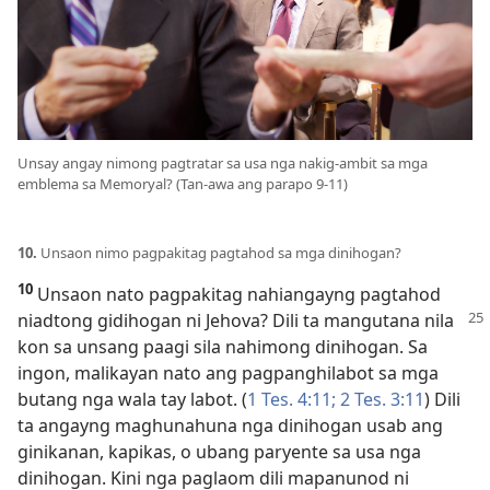
Unsay angay nimong pagtratar sa usa nga nakig-ambit sa mga
emblema sa Memoryal? (Tan-awa ang parapo 9-11)
10.
Unsaon nimo pagpakitag pagtahod sa mga dinihogan?
10
Unsaon nato pagpakitag nahiangayng pagtahod
niadtong gidihogan ni Jehova?
Dili ta mangutana nila
kon sa unsang paagi sila nahimong dinihogan. Sa
ingon, malikayan nato ang pagpanghilabot sa mga
butang nga wala tay labot. (
1 Tes. 4:11;
2 Tes. 3:11
) Dili
ta angayng maghunahuna nga dinihogan usab ang
ginikanan, kapikas, o ubang paryente sa usa nga
dinihogan. Kini nga paglaom dili mapanunod ni