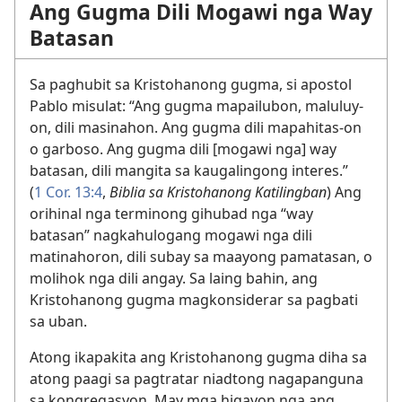
Ang Gugma Dili Mogawi nga Way
Batasan
Sa paghubit sa Kristohanong gugma, si apostol
Pablo misulat: “Ang gugma mapailubon, maluluy-
on, dili masinahon. Ang gugma dili mapahitas-on
o garboso. Ang gugma dili [mogawi nga] way
batasan, dili mangita sa kaugalingong interes.”
(
1 Cor. 13:4
,
Biblia sa Kristohanong Katilingban
) Ang
orihinal nga terminong gihubad nga “way
batasan” nagkahulogang mogawi nga dili
matinahoron, dili subay sa maayong pamatasan, o
molihok nga dili angay. Sa laing bahin, ang
Kristohanong gugma magkonsiderar sa pagbati
sa uban.
Atong ikapakita ang Kristohanong gugma diha sa
atong paagi sa pagtratar niadtong nagapanguna
sa kongregasyon. May mga higayon nga ang