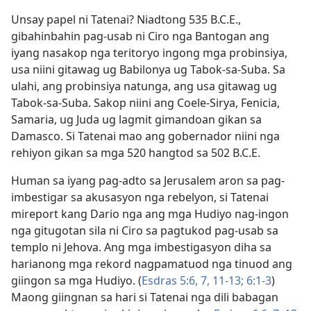
Unsay papel ni Tatenai? Niadtong 535 B.C.E.,
gibahinbahin pag-usab ni Ciro nga Bantogan ang
iyang nasakop nga teritoryo ingong mga probinsiya,
usa niini gitawag ug Babilonya ug Tabok-sa-Suba. Sa
ulahi, ang probinsiya natunga, ang usa gitawag ug
Tabok-sa-Suba. Sakop niini ang Coele-Sirya, Fenicia,
Samaria, ug Juda ug lagmit gimandoan gikan sa
Damasco. Si Tatenai mao ang gobernador niini nga
rehiyon gikan sa mga 520 hangtod sa 502 B.C.E.
Human sa iyang pag-adto sa Jerusalem aron sa pag-
imbestigar sa akusasyon nga rebelyon, si Tatenai
mireport kang Dario nga ang mga Hudiyo nag-ingon
nga gitugotan sila ni Ciro sa pagtukod pag-usab sa
templo ni Jehova. Ang mga imbestigasyon diha sa
harianong mga rekord nagpamatuod nga tinuod ang
giingon sa mga Hudiyo. (
Esdras 5:6, 7,
11-13;
6:1-3
)
Maong giingnan sa hari si Tatenai nga dili babagan