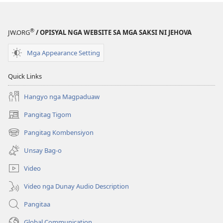
TORRE
Upat
ka
®
JW.ORG
/ OPISYAL NGA WEBSITE SA MGA SAKSI NI JEHOVA
Mangangabayo​
—
Mga Appearance Setting
Nganong
Sila
Quick Links
Makaapektar
Nimo?
Hangyo nga Magpaduaw
Pangitag Tigom
(mo-
open
Pangitag Kombensiyon
(mo-
ug
open
bag-
Unsay Bag-o
ug
ong
bag-
window)
Video
ong
window)
Video nga Dunay Audio Description
Pangitaa
Global Communication