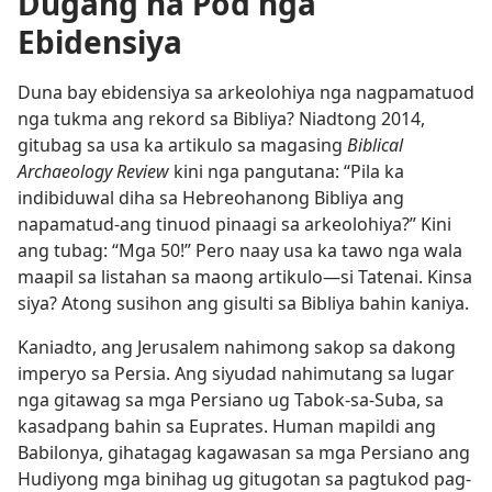
Dugang na Pod nga
Ebidensiya
Duna bay ebidensiya sa arkeolohiya nga nagpamatuod
nga tukma ang rekord sa Bibliya? Niadtong 2014,
gitubag sa usa ka artikulo sa magasing
Biblical
Archaeology Review
kini nga pangutana: “Pila ka
indibiduwal diha sa Hebreohanong Bibliya ang
napamatud-ang tinuod pinaagi sa arkeolohiya?” Kini
ang tubag: “Mga 50!” Pero naay usa ka tawo nga wala
maapil sa listahan sa maong artikulo​—si Tatenai. Kinsa
siya? Atong susihon ang gisulti sa Bibliya bahin kaniya.
Kaniadto, ang Jerusalem nahimong sakop sa dakong
imperyo sa Persia. Ang siyudad nahimutang sa lugar
nga gitawag sa mga Persiano ug Tabok-sa-Suba, sa
kasadpang bahin sa Euprates. Human mapildi ang
Babilonya, gihatagag kagawasan sa mga Persiano ang
Hudiyong mga binihag ug gitugotan sa pagtukod pag-