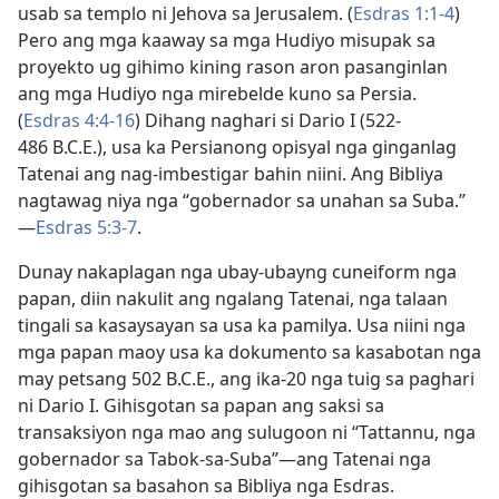
usab sa templo ni Jehova sa Jerusalem. (
Esdras 1:1-4
)
Pero ang mga kaaway sa mga Hudiyo misupak sa
proyekto ug gihimo kining rason aron pasanginlan
ang mga Hudiyo nga mirebelde kuno sa Persia.
(
Esdras 4:4-16
) Dihang naghari si Dario I (522-
486 B.C.E.), usa ka Persianong opisyal nga ginganlag
Tatenai ang nag-imbestigar bahin niini. Ang Bibliya
nagtawag niya nga “gobernador sa unahan sa Suba.”​
—
Esdras 5:3-7
.
Dunay nakaplagan nga ubay-ubayng cuneiform nga
papan, diin nakulit ang ngalang Tatenai, nga talaan
tingali sa kasaysayan sa usa ka pamilya. Usa niini nga
mga papan maoy usa ka dokumento sa kasabotan nga
may petsang 502 B.C.E., ang ika-20 nga tuig sa paghari
ni Dario I. Gihisgotan sa papan ang saksi sa
transaksiyon nga mao ang sulugoon ni “Tattannu, nga
gobernador sa Tabok-sa-Suba”​—ang Tatenai nga
gihisgotan sa basahon sa Bibliya nga Esdras.