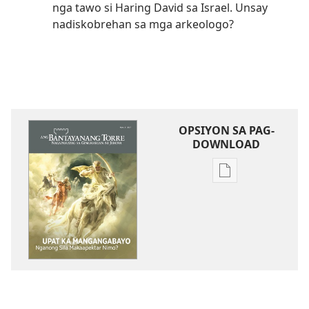
nga tawo si Haring David sa Israel. Unsay
nadiskobrehan sa mga arkeologo?
OPSIYON SA PAG-
DOWNLOAD
Opsiyon
sa
pag-
download
sa
publikasyon
ANG
BANTAYANANG