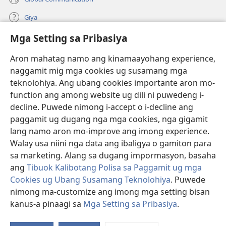
Giya
Mga Setting sa Pribasiya
Donasyon
(mo-
open
Aron mahatag namo ang kinamaayohang experience,
ug
naggamit mig mga cookies ug susamang mga
Watchtower ONLINE NGA LIBRARYA
(mo-
bag-
teknolohiya. Ang ubang cookies importante aron mo-
open
ong
®
JW Hub
function ang among website ug dili ni puwedeng i-
ug
window)
(mo-
bag-
decline. Puwede nimong i-accept o i-decline ang
open
ong
®
JW Library
ug
paggamit ug dugang nga mga cookies, nga gigamit
window)
bag-
lang namo aron mo-improve ang imong experience.
ong
Watchtower Library
Walay usa niini nga data ang ibaligya o gamiton para
window)
sa marketing. Alang sa dugang impormasyon, basaha
ang
Tibuok Kalibotang Polisa sa Paggamit ug mga
Cookies ug Ubang Susamang Teknolohiya
. Puwede
Copyright
© 2026 Watch Tower Bible and Tract Society of Pennsylvania.
nimong ma-customize ang imong mga setting bisan
KONDISYONES SA PAGGAMIT
|
POLISA SA PRIBASIYA
|
MGA SETTING
kanus-a pinaagi sa
Mga Setting sa Pribasiya
.
Ip
SA PRIBASIYA
a