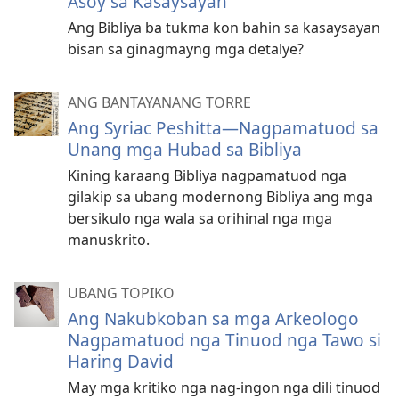
Asoy sa Kasaysayan
Ang Bibliya ba tukma kon bahin sa kasaysayan
bisan sa ginagmayng mga detalye?
ANG BANTAYANANG TORRE
Ang Syriac Peshitta—Nagpamatuod sa
Unang mga Hubad sa Bibliya
Kining karaang Bibliya nagpamatuod nga
gilakip sa ubang modernong Bibliya ang mga
bersikulo nga wala sa orihinal nga mga
manuskrito.
UBANG TOPIKO
Ang Nakubkoban sa mga Arkeologo
Nagpamatuod nga Tinuod nga Tawo si
Haring David
May mga kritiko nga nag-ingon nga dili tinuod