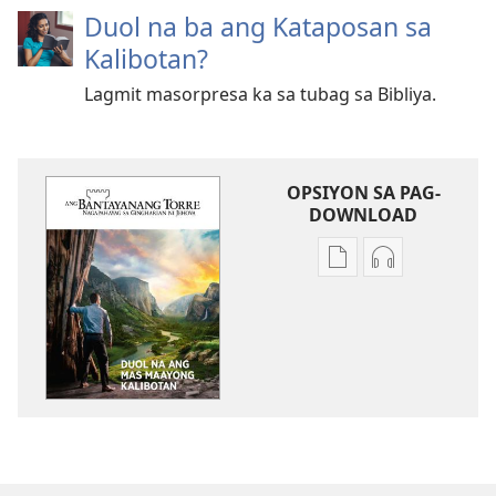
Duol na ba ang Kataposan sa
Kalibotan?
Lagmit masorpresa ka sa tubag sa Bibliya.
OPSIYON SA PAG-
DOWNLOAD
Opsiyon
Opsiyon
sa
sa
pag-
pag-
download
download
sa
sa
publikasyon
audio
ANG
ANG
BANTAYANANG
BANTAYANA
TORRE
TORRE