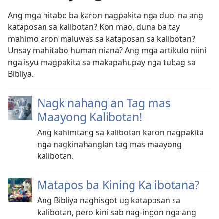
Ang mga hitabo ba karon nagpakita nga duol na ang
kataposan sa kalibotan? Kon mao, duna ba tay
mahimo aron maluwas sa kataposan sa kalibotan?
Unsay mahitabo human niana? Ang mga artikulo niini
nga isyu magpakita sa makapahupay nga tubag sa
Bibliya.
Nagkinahanglan Tag mas
Maayong Kalibotan!
Ang kahimtang sa kalibotan karon nagpakita
nga nagkinahanglan tag mas maayong
kalibotan.
Matapos ba Kining Kalibotana?
Ang Bibliya naghisgot ug kataposan sa
kalibotan, pero kini sab nag-ingon nga ang