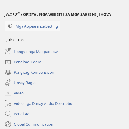
Duol
Duol
na
na
®
JW.ORG
/ OPISYAL NGA WEBSITE SA MGA SAKSI NI JEHOVA
ang
ang
mas
mas
Mga Appearance Setting
Maayong
Maayong
Kalibotan
Kalibotan
Quick Links
Hangyo nga Magpaduaw
Pangitag Tigom
(mo-
open
Pangitag Kombensiyon
(mo-
ug
open
bag-
Unsay Bag-o
ug
ong
bag-
window)
Video
ong
window)
Video nga Dunay Audio Description
Pangitaa
Global Communication