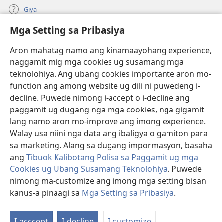
Giya
Mga Setting sa Pribasiya
Donasyon
(mo-
open
Aron mahatag namo ang kinamaayohang experience,
ug
naggamit mig mga cookies ug susamang mga
Watchtower ONLINE NGA LIBRARYA
(mo-
bag-
teknolohiya. Ang ubang cookies importante aron mo-
open
ong
®
JW Hub
function ang among website ug dili ni puwedeng i-
ug
window)
(mo-
bag-
decline. Puwede nimong i-accept o i-decline ang
open
ong
®
JW Library
ug
paggamit ug dugang nga mga cookies, nga gigamit
window)
bag-
lang namo aron mo-improve ang imong experience.
ong
Watchtower Library
Walay usa niini nga data ang ibaligya o gamiton para
window)
sa marketing. Alang sa dugang impormasyon, basaha
ang
Tibuok Kalibotang Polisa sa Paggamit ug mga
Cookies ug Ubang Susamang Teknolohiya
. Puwede
Copyright
© 2026 Watch Tower Bible and Tract Society of Pennsylvania.
nimong ma-customize ang imong mga setting bisan
KONDISYONES SA PAGGAMIT
|
POLISA SA PRIBASIYA
|
MGA SETTING
kanus-a pinaagi sa
Mga Setting sa Pribasiya
.
SA PRIBASIYA
I-acccept
I-decline
I-customize