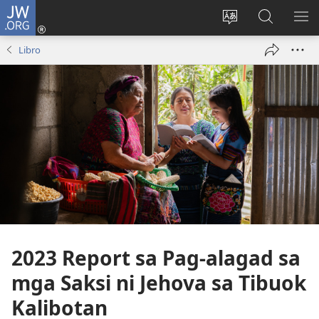
JW.ORG
Log
In
Ilisi
Pangitaa
IPA
(mo-
ang
sa
AN
Libro
open
pinulongan
JW.ORG
ME
ug
sa
bag-
site
ong
window)
2023 Report sa Pag-alagad sa
mga Saksi ni Jehova sa Tibuok
Kalibotan