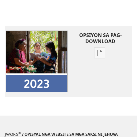
OPSIYON SA PAG-
DOWNLOAD
Opsiyon
sa
pag-
download
sa
publikasyon
2023
Report
sa
Pag-
alagad
®
JW.ORG
/ OPISYAL NGA WEBSITE SA MGA SAKSI NI JEHOVA