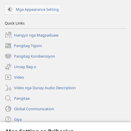
sa
mga
Mga Appearance Setting
Saksi
ni
Quick Links
Jehova
sa
Hangyo nga Magpaduaw
Tibuok
Pangitag Tigom
(mo-
Kalibotan
open
Pangitag Kombensiyon
(mo-
ug
open
bag-
Unsay Bag-o
ug
ong
bag-
window)
Video
ong
window)
Video nga Dunay Audio Description
Pangitaa
Global Communication
Giya