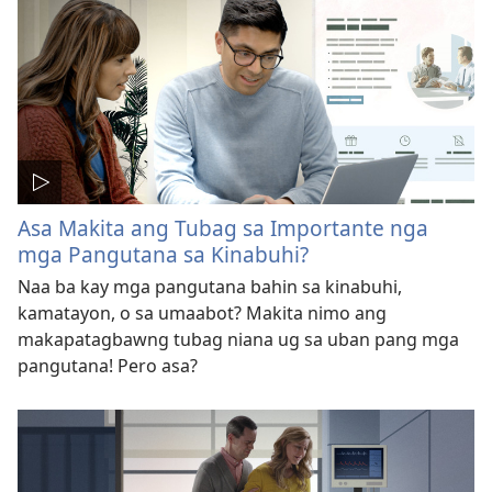
Asa Makita ang Tubag sa Importante nga
mga Pangutana sa Kinabuhi?
Naa ba kay mga pangutana bahin sa kinabuhi,
kamatayon, o sa umaabot? Makita nimo ang
makapatagbawng tubag niana ug sa uban pang mga
pangutana! Pero asa?