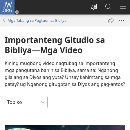
JW.ORG
Log
In
Ilisi
Pangitaa
IPA
(mo-
ang
sa
AN
Mga Tabang sa Pagtuon sa Bibliya
open
pinulongan
JW.ORG
ME
ug
sa
Importanteng Gitudlo sa
bag-
site
ong
Bibliya—Mga Video
window)
Kining mugbong video nagtubag sa importanteng
mga pangutana bahin sa Bibliya, sama sa: Nganong
gilalang sa Diyos ang yuta? Unsay kahimtang sa mga
patay? ug Nganong gitugotan sa Diyos ang pag-antos?