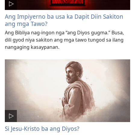
Ang Impiyerno ba usa ka Dapit Diin Sakiton
ang mga Tawo?
Ang Bibliya nag-ingon nga “ang Diyos gugma.” Busa,
dili gyod niya sakiton ang mga tawo tungod sa ilang
nangaging kasaypanan.
Si Jesu-Kristo ba ang Diyos?