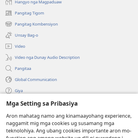
Hangyo nga Magpaduaw
Pangitag Tigom
(mo-
open
Pangitag Kombensiyon
(mo-
ug
open
bag-
Unsay Bag-o
ug
ong
bag-
window)
Video
ong
window)
Video nga Dunay Audio Description
Pangitaa
Global Communication
Giya
Mga Setting sa Pribasiya
Donasyon
(mo-
open
Aron mahatag namo ang kinamaayohang experience,
ug
naggamit mig mga cookies ug susamang mga
Watchtower ONLINE NGA LIBRARYA
(mo-
bag-
teknolohiya. Ang ubang cookies importante aron mo-
open
ong
®
JW Hub
ug
window)