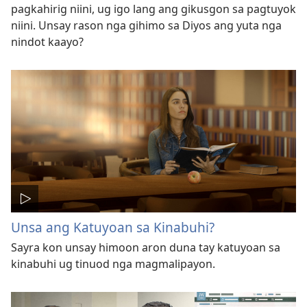
pagkahirig niini, ug igo lang ang gikusgon sa pagtuyok
niini. Unsay rason nga gihimo sa Diyos ang yuta nga
nindot kaayo?
Unsa ang Katuyoan sa Kinabuhi?
Sayra kon unsay himoon aron duna tay katuyoan sa
kinabuhi ug tinuod nga magmalipayon.