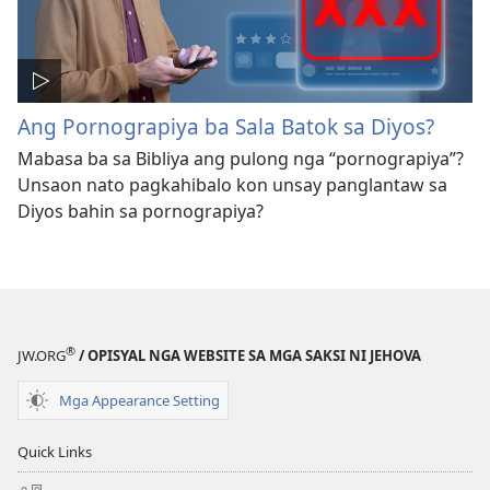
Ang Pornograpiya ba Sala Batok sa Diyos?
Mabasa ba sa Bibliya ang pulong nga “pornograpiya”?
Unsaon nato pagkahibalo kon unsay panglantaw sa
Diyos bahin sa pornograpiya?
®
JW.ORG
/ OPISYAL NGA WEBSITE SA MGA SAKSI NI JEHOVA
Mga Appearance Setting
Quick Links