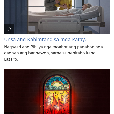
Unsa ang Kahimtang sa mga Patay?
Nagsaad ang Bibliya nga moabot ang panahon nga
daghan ang banhawon, sama sa nahitabo kang
Lazaro.