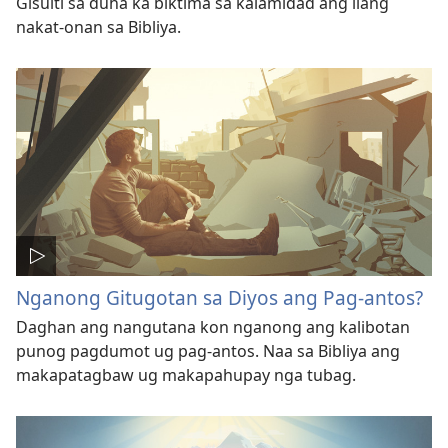
Gisulti sa duha ka biktima sa kalamidad ang ilang
nakat-onan sa Bibliya.
Nganong Gitugotan sa Diyos ang Pag-antos?
Daghan ang nangutana kon nganong ang kalibotan
punog pagdumot ug pag-antos. Naa sa Bibliya ang
makapatagbaw ug makapahupay nga tubag.