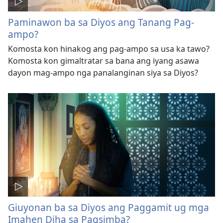
Paminawon ba sa Diyos ang Tanang Pag-
ampo?
Komosta kon hinakog ang pag-ampo sa usa ka tawo?
Komosta kon gimaltratar sa bana ang iyang asawa
dayon mag-ampo nga panalanginan siya sa Diyos?
Giuyonan ba sa Diyos ang Paggamit ug mga
Imahen Diha sa Pagsimba?