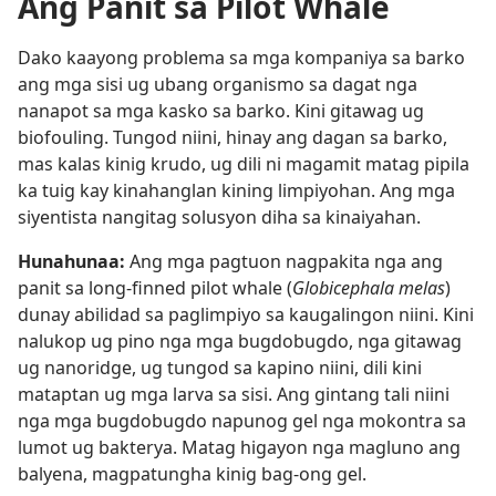
Ang Panit sa Pilot Whale
Dako kaayong problema sa mga kompaniya sa barko
ang mga sisi ug ubang organismo sa dagat nga
nanapot sa mga kasko sa barko. Kini gitawag ug
biofouling. Tungod niini, hinay ang dagan sa barko,
mas kalas kinig krudo, ug dili ni magamit matag pipila
ka tuig kay kinahanglan kining limpiyohan. Ang mga
siyentista nangitag solusyon diha sa kinaiyahan.
Hunahunaa:
Ang mga pagtuon nagpakita nga ang
panit sa long-finned pilot whale (
Globicephala melas
)
dunay abilidad sa paglimpiyo sa kaugalingon niini. Kini
nalukop ug pino nga mga bugdobugdo, nga gitawag
ug nanoridge, ug tungod sa kapino niini, dili kini
mataptan ug mga larva sa sisi. Ang gintang tali niini
nga mga bugdobugdo napunog gel nga mokontra sa
lumot ug bakterya. Matag higayon nga magluno ang
balyena, magpatungha kinig bag-ong gel.