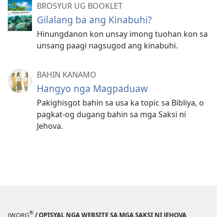
BROSYUR UG BOOKLET
Gilalang ba ang Kinabuhi?
Hinungdanon kon unsay imong tuohan kon sa
unsang paagi nagsugod ang kinabuhi.
BAHIN KANAMO
Hangyo nga Magpaduaw
Pakighisgot bahin sa usa ka topic sa Bibliya, o
pagkat-og dugang bahin sa mga Saksi ni
Jehova.
®
JW.ORG
/ OPISYAL NGA WEBSITE SA MGA SAKSI NI JEHOVA