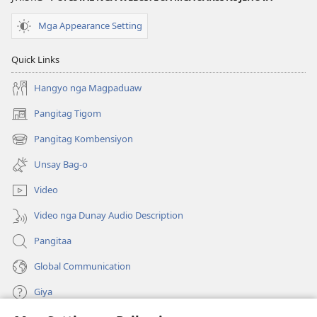
Mga Appearance Setting
Quick Links
Hangyo nga Magpaduaw
Pangitag Tigom
(mo-
open
Pangitag Kombensiyon
(mo-
ug
open
bag-
Unsay Bag-o
ug
ong
bag-
window)
Video
ong
window)
Video nga Dunay Audio Description
Pangitaa
Global Communication
Giya