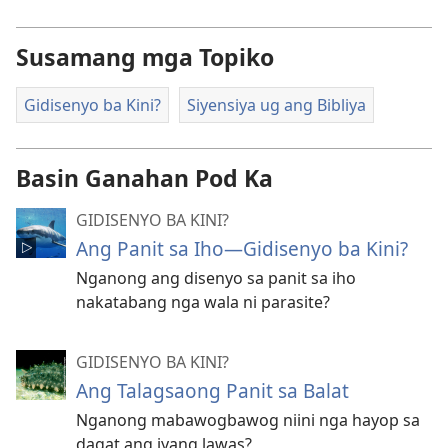
Susamang mga Topiko
Gidisenyo ba Kini?
Siyensiya ug ang Bibliya
Basin Ganahan Pod Ka
GIDISENYO BA KINI?
Ang Panit sa Iho—Gidisenyo ba Kini?
Nganong ang disenyo sa panit sa iho
nakatabang nga wala ni parasite?
GIDISENYO BA KINI?
Ang Talagsaong Panit sa Balat
Nganong mabawogbawog niini nga hayop sa
dagat ang iyang lawas?