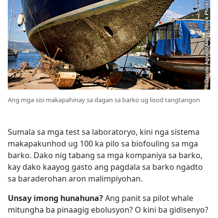
Ang mga sisi makapahinay sa dagan sa barko ug lisod tangtangon
Sumala sa mga test sa laboratoryo, kini nga sistema
makapakunhod ug 100 ka pilo sa biofouling sa mga
barko. Dako nig tabang sa mga kompaniya sa barko,
kay dako kaayog gasto ang pagdala sa barko ngadto
sa baraderohan aron malimpiyohan.
Unsay imong hunahuna?
Ang panit sa pilot whale
mitungha ba pinaagig ebolusyon? O kini ba gidisenyo?