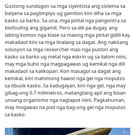
Gustong sundogon sa mga siyentista ang sistema sa
balyena sa paglimpiyo ug gamiton kini diha sa mga
kasko sa barko. Sa una, mga pintal nga pangontra sa
biofouling ang gigamit. Pero sa dili pa dugay, ang
labing komon nga klase sa maong mga pintal gidili kay
makadaot kini sa mga linalang sa dagat. Ang nakitang
solusyon sa mga researcher mao nga puston ang
kasko sa barko ug metal nga eskrin ug sa ilalom niini,
may mga buho nga magpagawas ug kemikal nga dili
makadaot sa kalikopan. Kon masagol sa dagat ang
kemikal, kini mahimong hawot nga gel nga moputos
sa tibuok kasko. Sa kadugayan, kini nga gel, nga may
gibag-ong 0.7 milimetros, matangtang apil ang bisan
unsang organismo nga nagtapot niini. Pagkahuman,
may mogawas na pod nga bag-ong gel nga moputos
sa kasko.