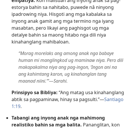
empatiya.
Kon malisdan ang inyong anak sa pag-
estorya bahin sa nahitabo, puwede nâ ninyong
ipadrowing niya. Hisgoti ang mga kabalaka sa
inyong anak gamit ang mga termino nga iyang
masabtan, pero likayi ang paghisgot ug mga
detalye bahin sa maong hitabo nga dili niya
kinahanglang mahibaloan.
“Morag morelaks ang among anak nga babaye
human mi manglingkod ug maminaw niya. Pero dili
makapakalma niya ang pag-ingon, ‘Ingon ani na
ang kahimtang karon, ug kinahanglan tang
maanad niini.’”
​—
Sarahi.
Prinsipyo sa Bibliya:
“Ang matag usa kinahanglang
abtik sa pagpaminaw, hinay sa pagsulti.”​—
Santiago
1:19
.
Tabangi ang inyong anak nga mahimong
realistiko bahin sa mga balita.
Pananglitan, kon