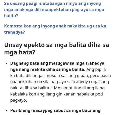
Sa unsang paagi matabangan ninyo ang inyong
mga anak nga dili maapektohan pag-ayo sa mga
balita?
Komosta kon ang inyong anak nakakita ug usa ka
trahedya?
Unsay epekto sa mga balita diha sa
mga bata?
Daghang bata ang matugaw sa mga trahedya
nga ilang makita diha sa mga balita.
Ang pipila
ka bata dili tingali mosulti sa ilang gibati, pero basin
naapektohan na sila pag-ayo sa trahedya nga ilang
nakita diha sa balita.
Mosamot tingali ang ilang
a
kabalaka kon ang ilang ginikanan nabalaka pod
pag-ayo.
Posibleng masaypag sabot sa mga bata ang