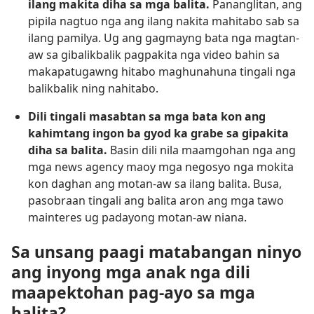
ilang makita diha sa mga balita.
Pananglitan, ang
pipila nagtuo nga ang ilang nakita mahitabo sab sa
ilang pamilya. Ug ang gagmayng bata nga magtan-
aw sa gibalikbalik pagpakita nga video bahin sa
makapatugawng hitabo maghunahuna tingali nga
balikbalik ning nahitabo.
Dili tingali masabtan sa mga bata kon ang
kahimtang ingon ba gyod ka grabe sa gipakita
diha sa balita.
Basin dili nila maamgohan nga ang
mga news agency maoy mga negosyo nga mokita
kon daghan ang motan-aw sa ilang balita. Busa,
pasobraan tingali ang balita aron ang mga tawo
mainteres ug padayong motan-aw niana.
Sa unsang paagi matabangan ninyo
ang inyong mga anak nga dili
maapektohan pag-ayo sa mga
balita?