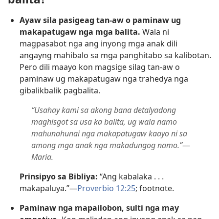
Ayaw sila pasigeag tan-aw o paminaw ug
makapatugaw nga mga balita.
Wala ni
magpasabot nga ang inyong mga anak dili
angayng mahibalo sa mga panghitabo sa kalibotan.
Pero dili maayo kon magsige silag tan-aw o
paminaw ug makapatugaw nga trahedya nga
gibalikbalik pagbalita.
“Usahay kami sa akong bana detalyadong
maghisgot sa usa ka balita, ug wala namo
mahunahunai nga makapatugaw kaayo ni sa
among mga anak nga makadungog namo.”
​—
Maria.
Prinsipyo sa Bibliya:
“Ang kabalaka . . .
makapaluya.”​—
Proverbio 12:25
; footnote.
Paminaw nga mapailobon, sulti nga may