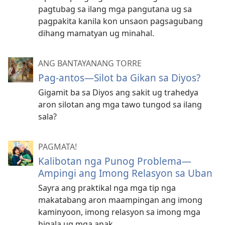
pagtubag sa ilang mga pangutana ug sa
pagpakita kanila kon unsaon pagsagubang
dihang mamatyan ug minahal.
ANG BANTAYANANG TORRE
Pag-antos—Silot ba Gikan sa Diyos?
Gigamit ba sa Diyos ang sakit ug trahedya
aron silotan ang mga tawo tungod sa ilang
sala?
PAGMATA!
Kalibotan nga Punog Problema—
Ampingi ang Imong Relasyon sa Uban
Sayra ang praktikal nga mga tip nga
makatabang aron maampingan ang imong
kaminyoon, imong relasyon sa imong mga
higala ug mga anak.