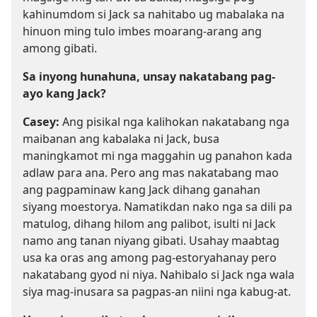
kahinumdom si Jack sa nahitabo ug mabalaka na
hinuon ming tulo imbes moarang-arang ang
among gibati.
Sa inyong hunahuna, unsay nakatabang pag-
ayo kang Jack?
Casey:
Ang pisikal nga kalihokan nakatabang nga
maibanan ang kabalaka ni Jack, busa
maningkamot mi nga maggahin ug panahon kada
adlaw para ana. Pero ang mas nakatabang mao
ang pagpaminaw kang Jack dihang ganahan
siyang moestorya. Namatikdan nako nga sa dili pa
matulog, dihang hilom ang palibot, isulti ni Jack
namo ang tanan niyang gibati. Usahay maabtag
usa ka oras ang among pag-estoryahanay pero
nakatabang gyod ni niya. Nahibalo si Jack nga wala
siya mag-inusara sa pagpas-an niini nga kabug-at.