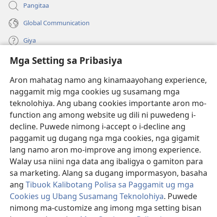
Pangitaa
Global Communication
Giya
Mga Setting sa Pribasiya
Donasyon
(mo-
open
Aron mahatag namo ang kinamaayohang experience,
ug
naggamit mig mga cookies ug susamang mga
Watchtower ONLINE NGA LIBRARYA
(mo-
bag-
teknolohiya. Ang ubang cookies importante aron mo-
open
ong
®
JW Hub
function ang among website ug dili ni puwedeng i-
ug
window)
(mo-
bag-
decline. Puwede nimong i-accept o i-decline ang
open
ong
®
JW Library
ug
paggamit ug dugang nga mga cookies, nga gigamit
window)
bag-
lang namo aron mo-improve ang imong experience.
ong
Watchtower Library
Walay usa niini nga data ang ibaligya o gamiton para
window)
sa marketing. Alang sa dugang impormasyon, basaha
ang
Tibuok Kalibotang Polisa sa Paggamit ug mga
Cookies ug Ubang Susamang Teknolohiya
. Puwede
Copyright
© 2026 Watch Tower Bible and Tract Society of Pennsylvania.
nimong ma-customize ang imong mga setting bisan
KONDISYONES SA PAGGAMIT
|
POLISA SA PRIBASIYA
|
MGA SETTING