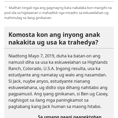
Mailhan tingali nga ang gagmayng bata nabalaka kon mangihi na
a
pod sila sa higdaanan o mahadlok nga moadto sa eskuwelahan ug
mahimulag sa ilang ginikanan.
Komosta kon ang inyong anak
nakakita ug usa ka trahedya?
Niadtong Mayo 7, 2019, duha ka batan-on ang
namusil diha sa usa ka eskuwelahan sa Highlands
Ranch, Colorado, U.S.A. Ingong resulta, usa ka
estudyante ang namatay ug walo ang nasamdan.
Si Jack, nuybe anyos, estudyante nianang
eskuwelahana, ug didto siya dihang nahitabo ang
pagpamusil. Ang iyang ginikanan, si Ben ug Casey,
naghisgot sa ilang mga paningkamot sa
pagtabang kang Jack human sa maong hitabo.
Sa unsang paagi naapektohan