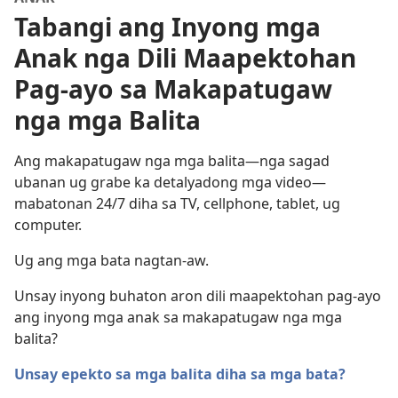
Tabangi ang Inyong mga
Anak nga Dili Maapektohan
Pag-ayo sa Makapatugaw
nga mga Balita
Ang makapatugaw nga mga balita​—nga sagad
ubanan ug grabe ka detalyadong mga video​—
mabatonan 24/7 diha sa TV, cellphone, tablet, ug
computer.
Ug ang mga bata nagtan-aw.
Unsay inyong buhaton aron dili maapektohan pag-ayo
ang inyong mga anak sa makapatugaw nga mga
balita?
Unsay epekto sa mga balita diha sa mga bata?