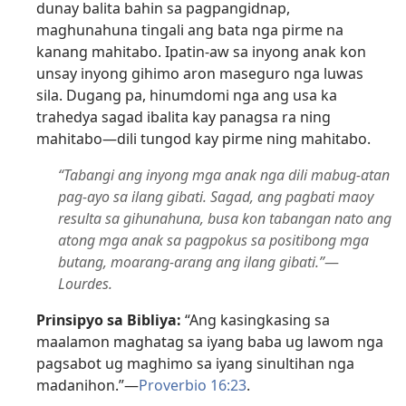
dunay balita bahin sa pagpangidnap,
maghunahuna tingali ang bata nga pirme na
kanang mahitabo. Ipatin-aw sa inyong anak kon
unsay inyong gihimo aron maseguro nga luwas
sila. Dugang pa, hinumdomi nga ang usa ka
trahedya sagad ibalita kay panagsa ra ning
mahitabo​—dili tungod kay pirme ning mahitabo.
“Tabangi ang inyong mga anak nga dili mabug-atan
pag-ayo sa ilang gibati. Sagad, ang pagbati maoy
resulta sa gihunahuna, busa kon tabangan nato ang
atong mga anak sa pagpokus sa positibong mga
butang, moarang-arang ang ilang gibati.”
​—
Lourdes.
Prinsipyo sa Bibliya:
“Ang kasingkasing sa
maalamon maghatag sa iyang baba ug lawom nga
pagsabot ug maghimo sa iyang sinultihan nga
madanihon.”​—
Proverbio 16:23
.