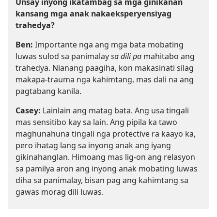
Unsay inyong ikatambag sa mga ginikanan
kansang mga anak nakaeksperyensiyag
trahedya?
Ben:
Importante nga ang mga bata mobating
luwas sulod sa panimalay
sa dili pa
mahitabo ang
trahedya. Nianang paagiha, kon makasinati silag
makapa-trauma nga kahimtang, mas dali na ang
pagtabang kanila.
Casey:
Lainlain ang matag bata. Ang usa tingali
mas sensitibo kay sa lain. Ang pipila ka tawo
maghunahuna tingali nga protective ra kaayo ka,
pero ihatag lang sa inyong anak ang iyang
gikinahanglan. Himoang mas lig-on ang relasyon
sa pamilya aron ang inyong anak mobating luwas
diha sa panimalay, bisan pag ang kahimtang sa
gawas morag dili luwas.