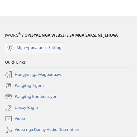
®
JW.ORG
/ OPISYAL NGA WEBSITE SA MGA SAKSI NI JEHOVA
Mga Appearance Setting
Quick Links
Hangyo nga Magpaduaw
Pangitag Tigom
(mo-
open
Pangitag Kombensiyon
(mo-
ug
open
bag-
Unsay Bag-o
ug
ong
bag-
window)
Video
ong
window)
Video nga Dunay Audio Description