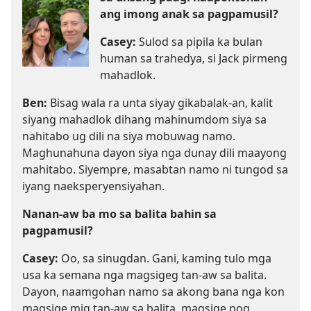
ang imong anak sa pagpamusil?
Casey:
Sulod sa pipila ka bulan
human sa trahedya, si Jack pirmeng
mahadlok.
Ben:
Bisag wala ra unta siyay gikabalak-an, kalit
siyang mahadlok dihang mahinumdom siya sa
nahitabo ug dili na siya mobuwag namo.
Maghunahuna dayon siya nga dunay dili maayong
mahitabo. Siyempre, masabtan namo ni tungod sa
iyang naeksperyensiyahan.
Nanan-aw ba mo sa balita bahin sa
pagpamusil?
Casey:
Oo, sa sinugdan. Gani, kaming tulo mga
usa ka semana nga magsigeg tan-aw sa balita.
Dayon, naamgohan namo sa akong bana nga kon
magsige mig tan-aw sa balita, magsige pog