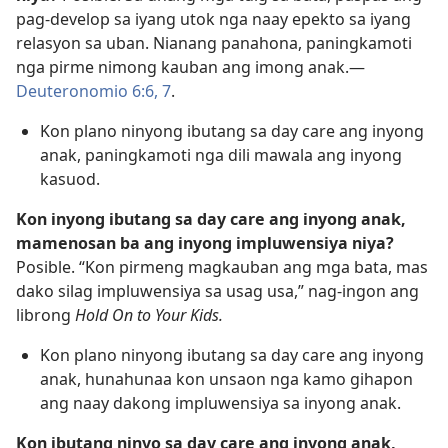
pag-develop sa iyang utok nga naay epekto sa iyang
relasyon sa uban. Nianang panahona, paningkamoti
nga pirme nimong kauban ang imong anak.​—
Deuteronomio 6:6, 7
.
Kon plano ninyong ibutang sa day care ang inyong
anak, paningkamoti nga dili mawala ang inyong
kasuod.
Kon inyong ibutang sa day care ang inyong anak,
mamenosan ba ang inyong impluwensiya niya?
Posible. “Kon pirmeng magkauban ang mga bata, mas
dako silag impluwensiya sa usag usa,” nag-ingon ang
librong
Hold On to Your Kids.
Kon plano ninyong ibutang sa day care ang inyong
anak, hunahunaa kon unsaon nga kamo gihapon
ang naay dakong impluwensiya sa inyong anak.
Kon ibutang ninyo sa day care ang inyong anak,