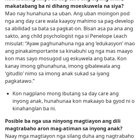
makatabang ba ni dihang moeskuwela na siya?
Mao nay hunahuna sa uban. Ang uban moingon pod
nga ang day care wala kaayoy mahimo sa pag-develop
sa abilidad sa bata sa pagkat-on. Bisan asa pa ana ang
sakto, ang child psychologist nga si Penelope Leach
misulat: “Ayaw paghunahuna nga ang ‘edukasyon’ mao
ang pinakaimportante sa kinabuhi ug nga mas maayo
kon mas sayo mosugod ug eskuwela ang bata. Kon
kanay imong gihunahuna, imong gibalewala ang
‘gitudlo’ nimo sa imong anak sukad sa iyang
pagkatawo.”
Kon nagplano mong ibutang sa day care ang
inyong anak, hunahunaa kon makaayo ba gyod ni o
kinahanglan ba ni.
Posible ba nga usa ninyong magtiayon ang dili
magtrabaho aron mag-atiman sa inyong anak?
Naay mga magtiayon nga silang duha ang nagtrabaho