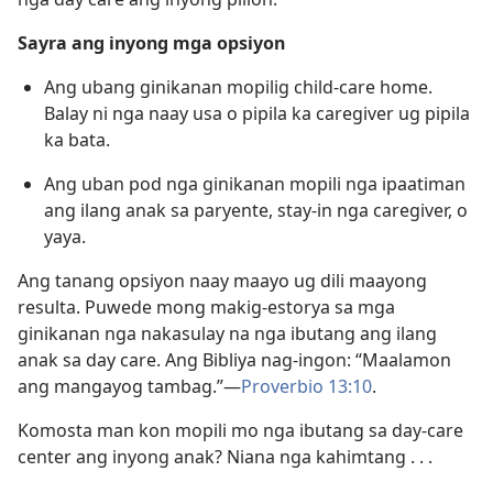
Sayra ang inyong mga opsiyon
Ang ubang ginikanan mopilig child-care home.
Balay ni nga naay usa o pipila ka caregiver ug pipila
ka bata.
Ang uban pod nga ginikanan mopili nga ipaatiman
ang ilang anak sa paryente, stay-in nga caregiver, o
yaya.
Ang tanang opsiyon naay maayo ug dili maayong
resulta. Puwede mong makig-estorya sa mga
ginikanan nga nakasulay na nga ibutang ang ilang
anak sa day care. Ang Bibliya nag-ingon: “Maalamon
ang mangayog tambag.”​—
Proverbio 13:10
.
Komosta man kon mopili mo nga ibutang sa day-care
center ang inyong anak? Niana nga kahimtang . . .