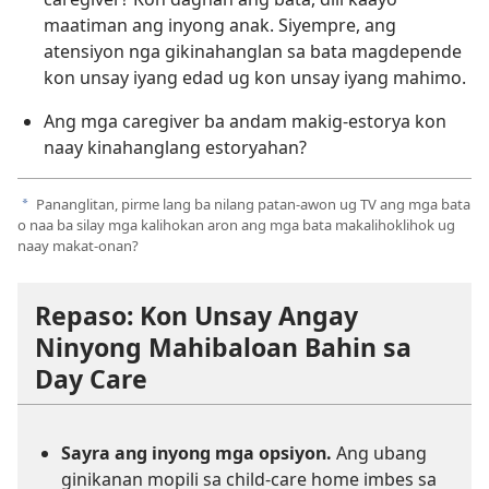
maatiman ang inyong anak. Siyempre, ang
atensiyon nga gikinahanglan sa bata magdepende
kon unsay iyang edad ug kon unsay iyang mahimo.
Ang mga caregiver ba andam makig-estorya kon
naay kinahanglang estoryahan?
Pananglitan, pirme lang ba nilang patan-awon ug TV ang mga bata
a
o naa ba silay mga kalihokan aron ang mga bata makalihoklihok ug
naay makat-onan?
Repaso: Kon Unsay Angay
Ninyong Mahibaloan Bahin sa
Day Care
Sayra ang inyong mga opsiyon.
Ang ubang
ginikanan mopili sa child-care home imbes sa