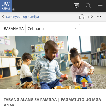
JW.ORG
Log
In
Ilisi
Pangitaa
IPA
(mo-
ang
sa
AN
Kaminyoon ug Pamilya
open
pinulongan
JW.ORG
ME
ug
sa
BASAHA SA
bag-
site
ong
window)
TABANG ALANG SA PAMILYA | PAGMATUTO UG MGA
ANAK