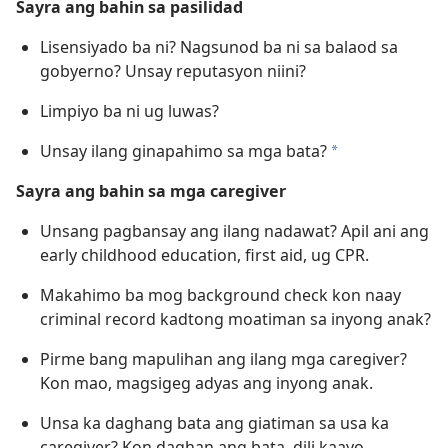
Sayra ang bahin sa pasilidad
Lisensiyado ba ni? Nagsunod ba ni sa balaod sa
gobyerno? Unsay reputasyon niini?
Limpiyo ba ni ug luwas?
Unsay ilang ginapahimo sa mga bata?
a
Sayra ang bahin sa mga caregiver
Unsang pagbansay ang ilang nadawat? Apil ani ang
early childhood education, first aid, ug CPR.
Makahimo ba mog background check kon naay
criminal record kadtong moatiman sa inyong anak?
Pirme bang mapulihan ang ilang mga caregiver?
Kon mao, magsigeg adyas ang inyong anak.
Unsa ka daghang bata ang giatiman sa usa ka
caregiver? Kon daghan ang bata, dili kaayo