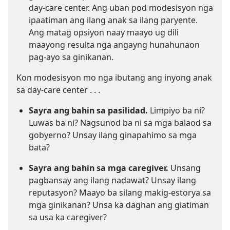
day-care center. Ang uban pod modesisyon nga
ipaatiman ang ilang anak sa ilang paryente.
Ang matag opsiyon naay maayo ug dili
maayong resulta nga angayng hunahunaon
pag-ayo sa ginikanan.
Kon modesisyon mo nga ibutang ang inyong anak
sa day-care center . . .
Sayra ang bahin sa pasilidad.
Limpiyo ba ni?
Luwas ba ni? Nagsunod ba ni sa mga balaod sa
gobyerno? Unsay ilang ginapahimo sa mga
bata?
Sayra ang bahin sa mga caregiver.
Unsang
pagbansay ang ilang nadawat? Unsay ilang
reputasyon? Maayo ba silang makig-estorya sa
mga ginikanan? Unsa ka daghan ang giatiman
sa usa ka caregiver?