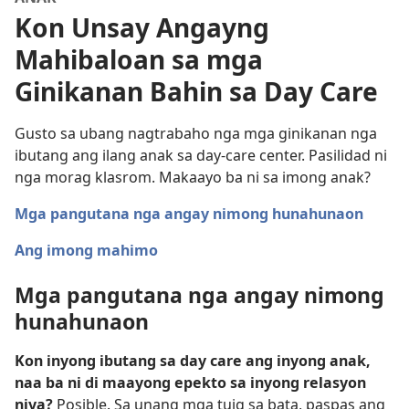
Kon Unsay Angayng
Mahibaloan sa mga
Ginikanan Bahin sa Day Care
Gusto sa ubang nagtrabaho nga mga ginikanan nga
ibutang ang ilang anak sa day-care center. Pasilidad ni
nga morag klasrom. Makaayo ba ni sa imong anak?
Mga pangutana nga angay nimong hunahunaon
Ang imong mahimo
Mga pangutana nga angay nimong
hunahunaon
Kon inyong ibutang sa day care ang inyong anak,
naa ba ni di maayong epekto sa inyong relasyon
niya?
Posible. Sa unang mga tuig sa bata, paspas ang