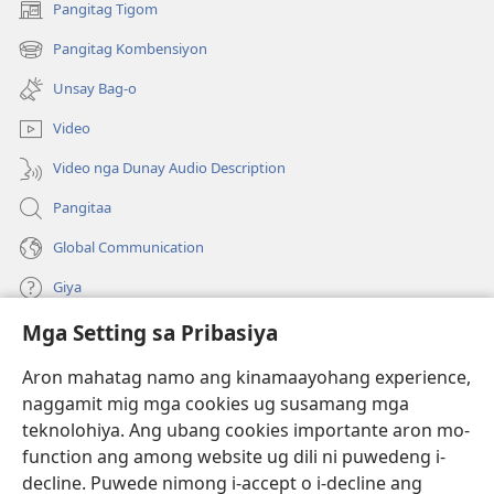
Pangitag Tigom
(mo-
open
Pangitag Kombensiyon
(mo-
ug
open
bag-
Unsay Bag-o
ug
ong
bag-
window)
Video
ong
window)
Video nga Dunay Audio Description
Pangitaa
Global Communication
Giya
Mga Setting sa Pribasiya
Donasyon
(mo-
open
Aron mahatag namo ang kinamaayohang experience,
ug
naggamit mig mga cookies ug susamang mga
Watchtower ONLINE NGA LIBRARYA
(mo-
bag-
teknolohiya. Ang ubang cookies importante aron mo-
open
ong
®
JW Hub
function ang among website ug dili ni puwedeng i-
ug
window)
(mo-
bag-
decline. Puwede nimong i-accept o i-decline ang
open