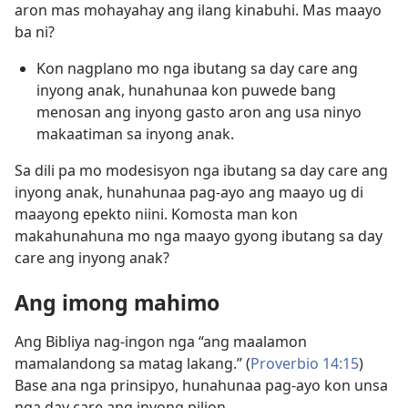
aron mas mohayahay ang ilang kinabuhi. Mas maayo
ba ni?
Kon nagplano mo nga ibutang sa day care ang
inyong anak, hunahunaa kon puwede bang
menosan ang inyong gasto aron ang usa ninyo
makaatiman sa inyong anak.
Sa dili pa mo modesisyon nga ibutang sa day care ang
inyong anak, hunahunaa pag-ayo ang maayo ug di
maayong epekto niini. Komosta man kon
makahunahuna mo nga maayo gyong ibutang sa day
care ang inyong anak?
Ang imong mahimo
Ang Bibliya nag-ingon nga “ang maalamon
mamalandong sa matag lakang.” (
Proverbio 14:15
)
Base ana nga prinsipyo, hunahunaa pag-ayo kon unsa
nga day care ang inyong pilion.