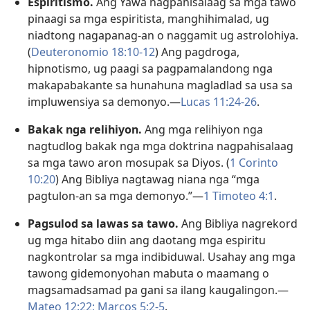
Espiritismo.
Ang Yawa nagpahisalaag sa mga tawo
pinaagi sa mga espiritista, manghihimalad, ug
niadtong nagapanag-an o naggamit ug astrolohiya.
(
Deuteronomio 18:10-12
) Ang pagdroga,
hipnotismo, ug paagi sa pagpamalandong nga
makapabakante sa hunahuna magladlad sa usa sa
impluwensiya sa demonyo.—
Lucas 11:24-26
.
Bakak nga relihiyon.
Ang mga relihiyon nga
nagtudlog bakak nga mga doktrina nagpahisalaag
sa mga tawo aron mosupak sa Diyos. (
1 Corinto
10:20
) Ang Bibliya nagtawag niana nga “mga
pagtulon-an sa mga demonyo.”—
1 Timoteo 4:1
.
Pagsulod sa lawas sa tawo.
Ang Bibliya nagrekord
ug mga hitabo diin ang daotang mga espiritu
nagkontrolar sa mga indibiduwal. Usahay ang mga
tawong gidemonyohan mabuta o maamang o
magsamadsamad pa gani sa ilang kaugalingon.—
Mateo 12:22;
Marcos 5:2-5
.