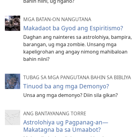
bahin niini, ug ngano?
MGA BATAN-ON NANGUTANA
Makadaot ba Gyod ang Espiritismo?
Daghan ang nainteres sa astrolohiya, bampira,
barangan, ug mga zombie. Unsang mga
kapeligrohan ang angay nimong mahibaloan
bahin niini?
TUBAG SA MGA PANGUTANA BAHIN SA BIBLIYA
Tinuod ba ang mga Demonyo?
Unsa ang mga demonyo? Diin sila gikan?
ANG BANTAYANANG TORRE
Astrolohiya ug Pagpanag-an—
Makatagna ba sa Umaabot?