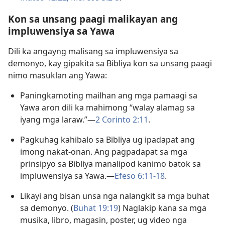
Kon sa unsang paagi malikayan ang
impluwensiya sa Yawa
Dili ka angayng malisang sa impluwensiya sa
demonyo, kay gipakita sa Bibliya kon sa unsang paagi
nimo masuklan ang Yawa:
Paningkamoting mailhan ang mga pamaagi sa
Yawa aron dili ka mahimong “walay alamag sa
iyang mga laraw.”—
2 Corinto 2:11
.
Pagkuhag kahibalo sa Bibliya ug ipadapat ang
imong nakat-onan. Ang pagpadapat sa mga
prinsipyo sa Bibliya manalipod kanimo batok sa
impluwensiya sa Yawa.—
Efeso 6:11-18
.
Likayi ang bisan unsa nga nalangkit sa mga buhat
sa demonyo. (
Buhat 19:19
) Naglakip kana sa mga
musika, libro, magasin, poster, ug video nga