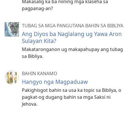
Makasalig ka ba niining mga klaseha sa
pagpanag-an?
TUBAG SA MGA PANGUTANA BAHIN SA BIBLIYA
Ang Diyos ba Naglalang ug Yawa Aron
Sulayan Kita?
Makataronganon ug makapahupay ang tubag
sa Bibliya.
BAHIN KANAMO
Hangyo nga Magpaduaw
Pakighisgot bahin sa usa ka topic sa Bibliya, o
pagkat-og dugang bahin sa mga Saksi ni
Jehova.