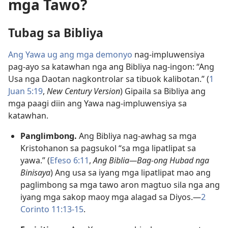
mga Tawo?
Tubag sa Bibliya
Ang Yawa ug ang mga demonyo
nag-impluwensiya
pag-ayo sa katawhan nga ang Bibliya nag-ingon: “Ang
Usa nga Daotan nagkontrolar sa tibuok kalibotan.” (
1
Juan 5:19
,
New Century Version
) Gipaila sa Bibliya ang
mga paagi diin ang Yawa nag-impluwensiya sa
katawhan.
Panglimbong.
Ang Bibliya nag-awhag sa mga
Kristohanon sa pagsukol “sa mga lipatlipat sa
yawa.” (
Efeso 6:11
,
Ang Biblia—Bag-ong Hubad nga
Binisaya
) Ang usa sa iyang mga lipatlipat mao ang
paglimbong sa mga tawo aron magtuo sila nga ang
iyang mga sakop maoy mga alagad sa Diyos.—
2
Corinto 11:13-15
.