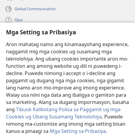
Global Communication
Giya
Mga Setting sa Pribasiya
Donasyon
(mo-
open
Aron mahatag namo ang kinamaayohang experience,
ug
naggamit mig mga cookies ug susamang mga
Watchtower ONLINE NGA LIBRARYA
(mo-
bag-
teknolohiya. Ang ubang cookies importante aron mo-
open
ong
®
JW Hub
function ang among website ug dili ni puwedeng i-
ug
window)
(mo-
bag-
decline. Puwede nimong i-accept o i-decline ang
open
ong
®
JW Library
ug
paggamit ug dugang nga mga cookies, nga gigamit
window)
bag-
lang namo aron mo-improve ang imong experience.
ong
Watchtower Library
Walay usa niini nga data ang ibaligya o gamiton para
window)
sa marketing. Alang sa dugang impormasyon, basaha
ang
Tibuok Kalibotang Polisa sa Paggamit ug mga
Cookies ug Ubang Susamang Teknolohiya
. Puwede
nimong ma-customize ang imong mga setting bisan
Copyright
© 2026 Watch Tower Bible and Tract Society of Pennsylvania.
KONDISYONES SA PAGGAMIT
|
POLISA SA PRIBASIYA
|
MGA SETTING
kanus-a pinaagi sa
Mga Setting sa Pribasiya
.
SA PRIBASIYA