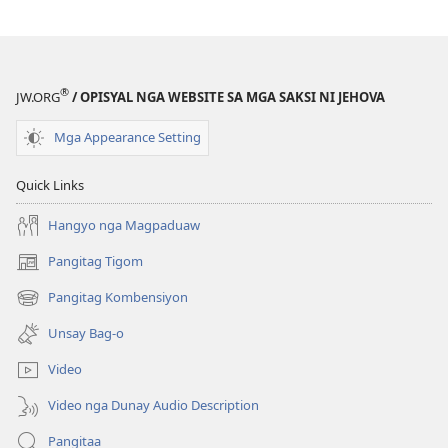
®
JW.ORG
/ OPISYAL NGA WEBSITE SA MGA SAKSI NI JEHOVA
Mga Appearance Setting
Quick Links
Hangyo nga Magpaduaw
Pangitag Tigom
(mo-
open
Pangitag Kombensiyon
(mo-
ug
open
bag-
Unsay Bag-o
ug
ong
bag-
window)
Video
ong
window)
Video nga Dunay Audio Description
Pangitaa