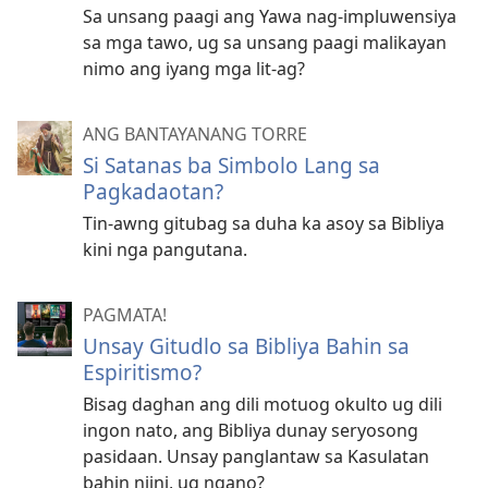
Sa unsang paagi ang Yawa nag-impluwensiya
sa mga tawo, ug sa unsang paagi malikayan
nimo ang iyang mga lit-ag?
ANG BANTAYANANG TORRE
Si Satanas ba Simbolo Lang sa
Pagkadaotan?
Tin-awng gitubag sa duha ka asoy sa Bibliya
kini nga pangutana.
PAGMATA!
Unsay Gitudlo sa Bibliya Bahin sa
Espiritismo?
Bisag daghan ang dili motuog okulto ug dili
ingon nato, ang Bibliya dunay seryosong
pasidaan. Unsay panglantaw sa Kasulatan
bahin niini, ug ngano?