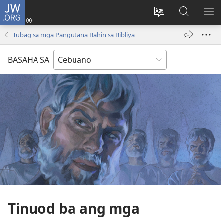
JW.ORG
Log
In
Ilisi
Pangitaa
IPA
(mo-
ang
sa
AN
Tubag sa mga Pangutana Bahin sa Bibliya
open
pinulongan
JW.ORG
ME
ug
sa
BASAHA SA
bag-
site
ong
window)
Tinuod ba ang mga