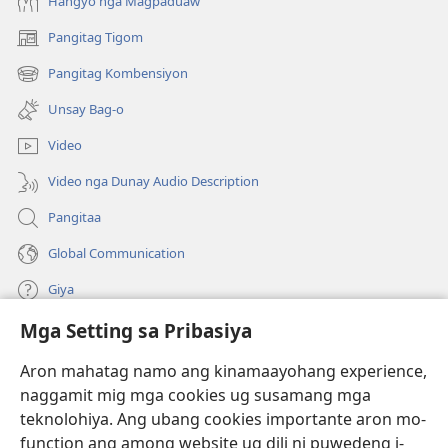
Hangyo nga Magpaduaw
Pangitag Tigom
(mo-
open
Pangitag Kombensiyon
(mo-
ug
open
bag-
Unsay Bag-o
ug
ong
bag-
window)
Video
ong
window)
Video nga Dunay Audio Description
Pangitaa
Global Communication
Giya
Mga Setting sa Pribasiya
Donasyon
(mo-
open
Aron mahatag namo ang kinamaayohang experience,
ug
naggamit mig mga cookies ug susamang mga
Watchtower ONLINE NGA LIBRARYA
(mo-
bag-
teknolohiya. Ang ubang cookies importante aron mo-
open
ong
®
JW Hub
function ang among website ug dili ni puwedeng i-
ug
window)