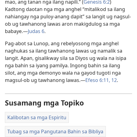
mao, ang tanan nga ilang napili.” (
Genesis 6:2
)
Kadtong daotan nga mga anghel “mitalikod sa ilang
nahiangay nga puloy-anang dapit” sa langit ug nagsul-
ob ug tawhanong lawas aron makigdulog sa mga
babaye.—
Judas 6
.
Pag-abot sa Lunop, ang rebelyosong mga anghel
naghukas sa ilang tawhanong lawas ug namalik sa
langit. Apan, gisalikway sila sa Diyos ug wala na isipa
nga bahin sa iyang pamilya. Ingong bahin sa ilang
silot, ang mga demonyo wala na gayod tugoti nga
magsul-ob ug tawhanong lawas.—
Efeso 6:11, 12
.
Susamang mga Topiko
Kalibotan sa mga Espiritu
Tubag sa mga Pangutana Bahin sa Bibliya