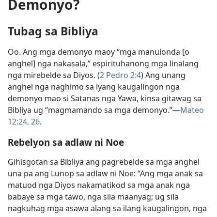
Demonyo?
Tubag sa Bibliya
Oo. Ang mga demonyo maoy “mga manulonda [o
anghel] nga nakasala,” espirituhanong mga linalang
nga mirebelde sa Diyos. (
2 Pedro 2:4
) Ang unang
anghel nga naghimo sa iyang kaugalingon nga
demonyo mao si Satanas nga Yawa, kinsa gitawag sa
Bibliya ug “magmamando sa mga demonyo.”—
Mateo
12:24,
26
.
Rebelyon sa adlaw ni Noe
Gihisgotan sa Bibliya ang pagrebelde sa mga anghel
una pa ang Lunop sa adlaw ni Noe: “Ang mga anak sa
matuod nga Diyos nakamatikod sa mga anak nga
babaye sa mga tawo, nga sila maanyag; ug sila
nagkuhag mga asawa alang sa ilang kaugalingon, nga