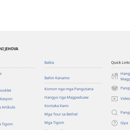
NI JEHOVA
Balita
Quick Link
e
Hang
Bahin Kanamo
Mag
Pang
Komon nga mga Pangutana
Booklet
(mo-
open
Hangyo nga Magpaduaw
Vide
itasyon
ug
Kontaka Kami
 Artikulo
bag-
Pang
ong
Mga Tour sa Bethel
window)
Mga Tigom
Giya
a Tigom