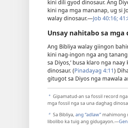
kini dili gyod dinosaur. Ang D
kini nga mga mananap, ug si 
walay dinosaur.—
Job 40:16;
41:
Unsay nahitabo sa mga 
Ang Bibliya walay giingon bah
kini nag-ingon nga ang tanang
sa Diyos,’ busa klaro nga naa
dinosaur. (
Pinadayag 4:11
) Di
gitugot sa Diyos nga mawala a
Gipamatud-an sa fossil record nga 
a
mga fossil nga sa una daghag dinosa
Sa Bibliya,
ang “adlaw”
mahimong m
b
libolibo ka tuig ang gidugayon.​—
Gene