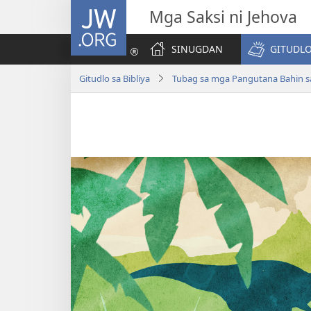
JW.ORG
Mga Saksi ni Jehova
SINUGDAN
GITUDLO
Gitudlo sa Bibliya
Tubag sa mga Pangutana Bahin sa