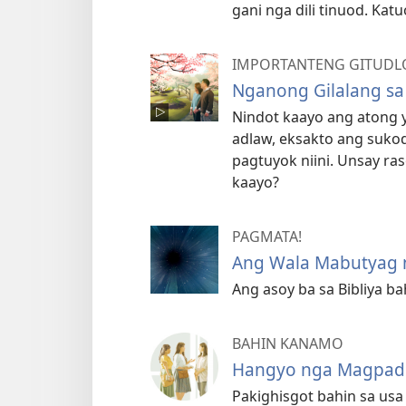
gani nga dili tinuod. Kat
IMPORTANTENG GITUDLO 
Nganong Gilalang sa
Nindot kaayo ang atong y
adlaw, eksakto ang sukod
pagtuyok niini. Unsay ra
kaayo?
PAGMATA!
Ang Wala Mabutyag n
Ang asoy ba sa Bibliya ba
BAHIN KANAMO
Hangyo nga Magpa
Pakighisgot bahin sa usa 