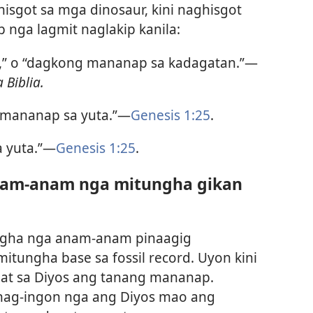
isgot sa mga dinosaur, kini naghisgot
nga lagmit naglakip kanila:
,” o “dagkong mananap sa kadagatan.”​—
 Biblia.
 mananap sa yuta.”​—
Genesis 1:25
.
 yuta.”​—
Genesis 1:25
.
nam-anam nga mitungha gikan
ngha nga anam-anam pinaagig
mitungha base sa fossil record. Uyon kini
uhat sa Diyos ang tanang mananap.
ag-ingon nga ang Diyos mao ang