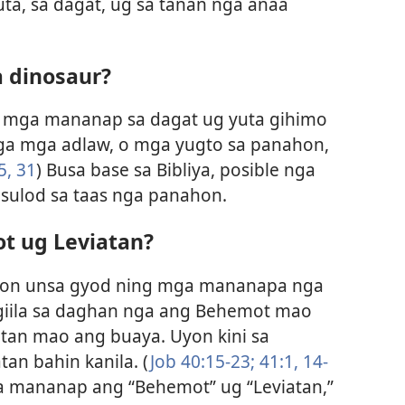
ta, sa dagat, ug sa tanan nga anaa
 dinosaur?
g mga mananap sa dagat ug yuta gihimo
nga mga adlaw, o mga yugto sa panahon,
5,
31
) Busa base sa Bibliya, posible nga
sulod sa taas nga panahon.
t ug Leviatan?
o kon unsa gyod ning mga mananapa nga
 giila sa daghan nga ang Behemot mao
tan mao ang buaya. Uyon kini sa
tan bahin kanila. (
Job 40:15-23;
41:1,
14-
a mananap ang “Behemot” ug “Leviatan,”