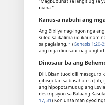
“Magbubuhat sa langit ug sa yu
niana.”
Kanus-a nabuhi ang mga
Ang Bibliya nag-ingon nga an
sulod sa ikalima ug ikaunom 
sa paglalang.
(
Genesis 1:20-2
b
ang mga dinosaur naglungtad 
Dinosaur ba ang Behemo
Dili. Bisan tuod dili masegur
gihisgotan sa basahon sa Job,
ang hipopotamus ug ang Levia
deskripsiyon sa Balaang Kasula
17,
31
) Kon unsa man gyod ng