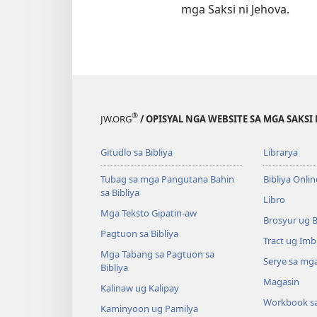
mga Saksi ni Jehova.
®
JW.ORG
/ OPISYAL NGA WEBSITE SA MGA SAKSI 
Gitudlo sa Bibliya
Librarya
Tubag sa mga Pangutana Bahin
Bibliya Onlin
sa Bibliya
Libro
Mga Teksto Gipatin-aw
Brosyur ug 
Pagtuon sa Bibliya
Tract ug Imb
Mga Tabang sa Pagtuon sa
Serye sa mga
Bibliya
Magasin
Kalinaw ug Kalipay
Workbook s
Kaminyoon ug Pamilya