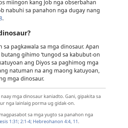
iyos miingon kang Job nga obserbahan
Job nabuhi sa panahon nga dugay nang
8
.
dinosaur?
in sa pagkawala sa mga dinosaur. Apan
 butang gihimo ‘tungod sa kabubut-on
y katuyoan ang Diyos sa paghimog mga
hang natuman na ang maong katuyoan,
ng mga dinosaur.
naay mga dinosaur kaniadto. Gani, gipakita sa
ur nga lainlaig porma ug gidak-on.
agpasabot sa mga yugto sa panahon nga
sis 1:31;
2:1-4;
Hebreohanon 4:4,
11
.