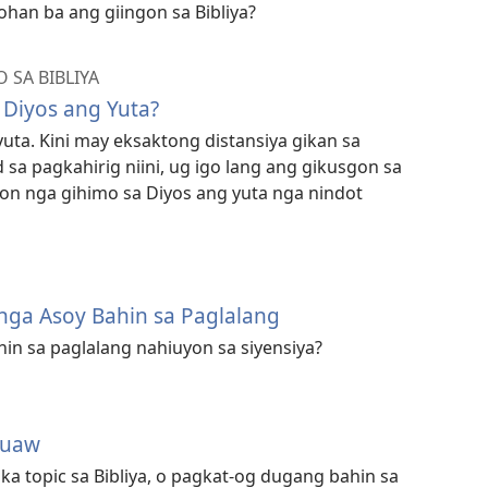
uohan ba ang giingon sa Bibliya?
SA BIBLIYA
 Diyos ang Yuta?
uta. Kini may eksaktong distansiya gikan sa
 sa pagkahirig niini, ug igo lang ang gikusgon sa
son nga gihimo sa Diyos ang yuta nga nindot
ga Asoy Bahin sa Paglalang
hin sa paglalang nahiuyon sa siyensiya?
duaw
ka topic sa Bibliya, o pagkat-og dugang bahin sa