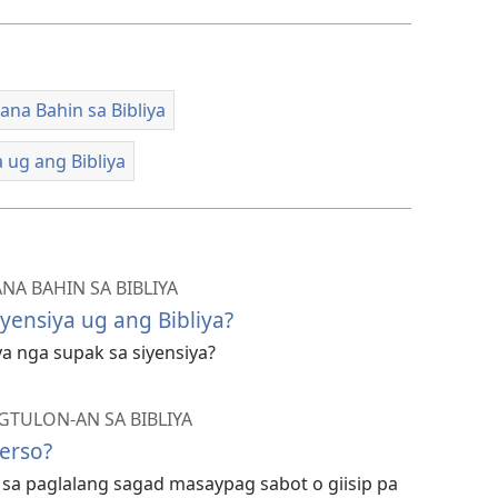
na Bahin sa Bibliya
a ug ang Bibliya
A BAHIN SA BIBLIYA
ensiya ug ang Bibliya?
ya nga supak sa siyensiya?
TULON-AN SA BIBLIYA
erso?
n sa paglalang sagad masaypag sabot o giisip pa