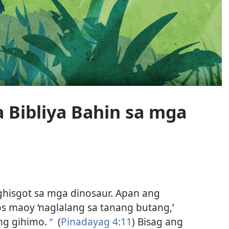
 Bibliya Bahin sa mga
ghisgot sa mga dinosaur. Apan ang
os maoy ‘naglalang sa tanang butang,’
ang gihimo.
(
Pinadayag 4:11
) Bisag ang
a