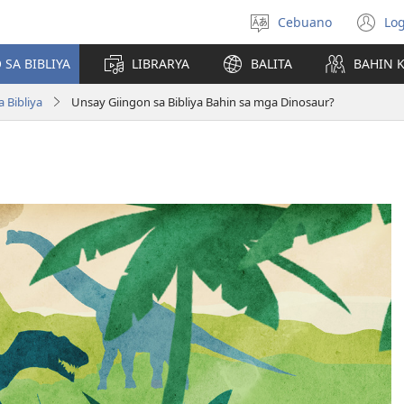
Cebuano
Log
Pagpilig
(m
pinulongan
o
 SA BIBLIYA
LIBRARYA
BALITA
BAHIN 
u
ba
 Bibliya
Unsay Giingon sa Bibliya Bahin sa mga Dinosaur?
o
wi