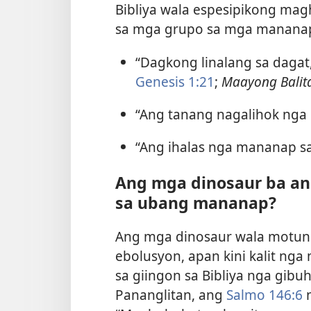
Bibliya wala espesipikong magh
sa mga grupo sa mga mananap 
“Dagkong linalang sa dagat
Genesis 1:21
;
Maayong Balita
“Ang tanang nagalihok nga
“Ang ihalas nga mananap sa
Ang mga dinosaur ba a
sa ubang mananap?
Ang mga dinosaur wala motu
ebolusyon, apan kini kalit nga 
sa giingon sa Bibliya nga gib
Pananglitan, ang
Salmo 146:6
n