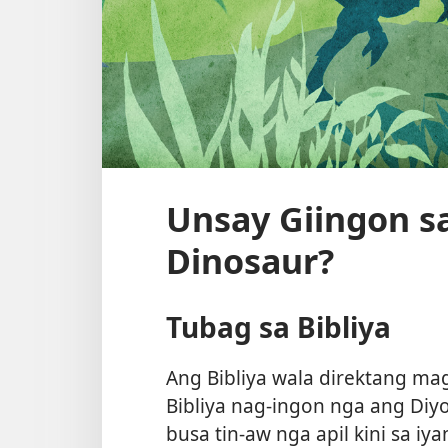
Unsay Giingon sa
Dinosaur?
Tubag sa Bibliya
Ang Bibliya wala direktang ma
Bibliya nag-ingon nga ang Diy
busa tin-aw nga apil kini sa iy