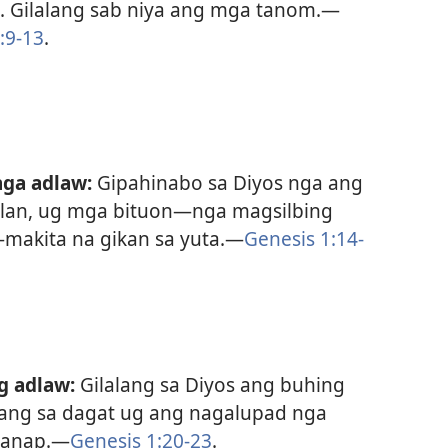
t. Gilalang sab niya ang mga tanom.—
:9-13
.
nga adlaw:
Gipahinabo sa Diyos nga ang
ulan, ug mga bituon—nga magsilbing
akita na gikan sa yuta.—
Genesis 1:14-
g adlaw:
Gilalang sa Diyos ang buhing
lang sa dagat ug ang nagalupad nga
anap.—
Genesis 1:20-23
.