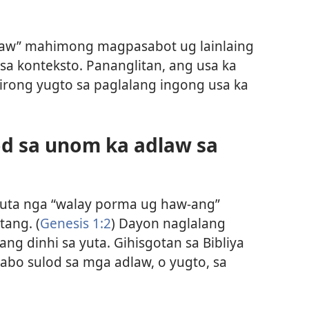
“adlaw” mahimong magpasabot ug lainlaing
sa konteksto. Pananglitan, ang usa ka
tirong yugto sa paglalang ingong usa ka
od sa unom ka adlaw sa
yuta nga “walay porma ug haw-ang”
ang. (
Genesis 1:2
) Dayon naglalang
g dinhi sa yuta. Gihisgotan sa Bibliya
bo sulod sa mga adlaw, o yugto, sa