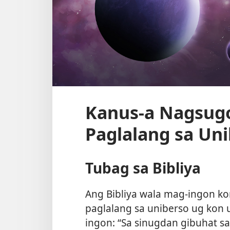
Kanus-a Nagsugo
Paglalang sa Un
Tubag sa Bibliya
Ang Bibliya wala mag-ingon k
paglalang sa uniberso ug kon u
ingon: “Sa sinugdan gibuhat sa 