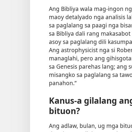
Ang Bibliya wala mag-ingon ng
maoy detalyado nga analisis la
sa paglalang sa paagi nga b
sa Bibliya dali rang makasabo
asoy sa paglalang dili kasump
Ang astrophysicist nga si Robe
managlahi, pero ang gihisgotan
sa Genesis parehas lang; ang
misangko sa paglalang sa tawo
panahon.”
Kanus-a gilalang an
bituon?
Ang adlaw, bulan, ug mga bitu