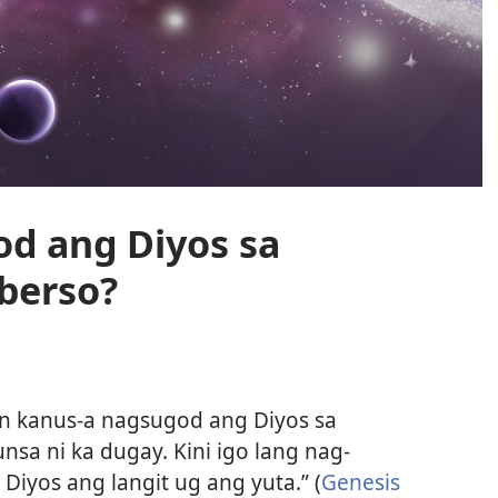
d ang Diyos sa
iberso?
on kanus-a nagsugod ang Diyos sa
nsa ni ka dugay. Kini igo lang nag-
Diyos ang langit ug ang yuta.” (
Genesis