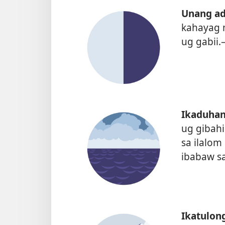
Unang ad
kahayag 
ug gabii
Ikaduhan
ug gibahi
sa ilalom
ibabaw s
Ikatulon