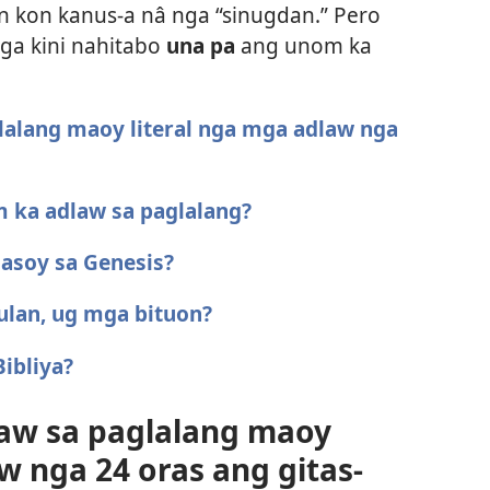
n kon kanus-a nâ nga “sinugdan.” Pero
nga kini nahitabo
una pa
ang unom ka
lalang maoy literal nga mga adlaw nga
 ka adlaw sa paglalang?
 asoy sa Genesis?
ulan, ug mga bituon?
Bibliya?
aw sa paglalang maoy
w nga 24 oras ang gitas-