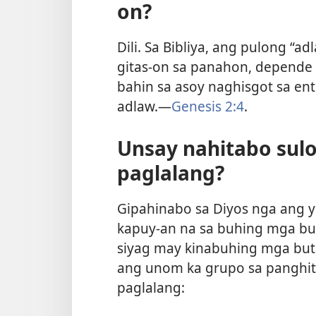
on?
Dili. Sa Bibliya, ang pulong 
gitas-on sa panahon, depende 
bahin sa asoy naghisgot sa en
adlaw.—
Genesis 2:4
.
Unsay nahitabo sul
paglalang?
Gipahinabo sa Diyos nga ang 
kapuy-an na sa buhing mga but
siyag may kinabuhing mga butan
ang unom ka grupo sa panghita
paglalang: