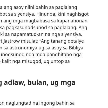
a ang asoy niini bahin sa paglalang
bot sa siyensiya. Hinunoa, kini naghisgot
isan ang mga magbabasa sa kapanahonan
t sa pagkasunodsunod sa paglalang. Ang
aki sa napamatud-an na nga siyensiya.
rt Jastrow misulat: “Ang tanang detalye
 sa astronomiya ug sa asoy sa Bibliya
 sunodsunod nga mga panghitabo nga
 kalit nga misugod, ug untop sa
g adlaw, bulan, ug mga
on naglungtad na ingong bahin sa