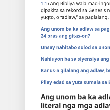
1:1
) Ang Bibliya wala mag-ingo
gipakita sa rekord sa Genesis 
yugto, o “adlaw,” sa paglalang.
Ang unom ba ka adlaw sa pag
24 oras ang gitas-on?
Unsay nahitabo sulod sa unom
Nahiuyon ba sa siyensiya ang
Kanus-a gilalang ang adlaw, b
Pilay edad sa yuta sumala sa 
Ang unom ba ka adl
literal nga mga adla