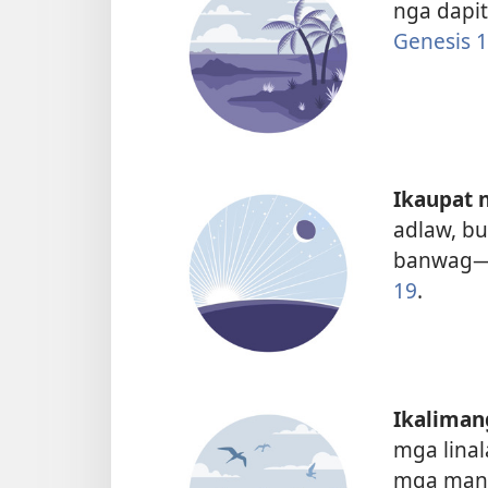
nga dapi
Genesis 1
Ikaupat 
adlaw, b
banwag—m
19
.
Ikaliman
mga lina
mga man