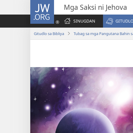
JW.ORG
Mga Saksi ni Jehova
SINUGDAN
GITUDLO
Gitudlo sa Bibliya
Tubag sa mga Pangutana Bahin sa