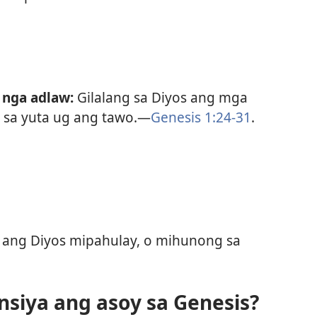
nga adlaw:
Gilalang sa Diyos ang mga
sa yuta ug ang tawo.—
Genesis 1:24-31
.
ang Diyos mipahulay, o mihunong sa
nsiya ang asoy sa Genesis?