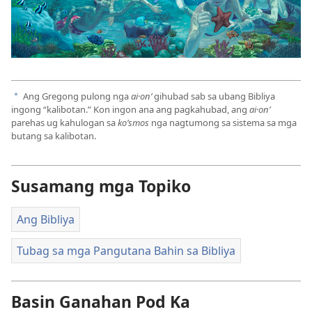
Ang Gregong pulong nga
ai·onʹ
gihubad sab sa ubang Bibliya
a
ingong “kalibotan.” Kon ingon ana ang pagkahubad, ang
ai·onʹ
parehas ug kahulogan sa
koʹsmos
nga nagtumong sa sistema sa mga
butang sa kalibotan.
Susamang mga Topiko
Ang Bibliya
Tubag sa mga Pangutana Bahin sa Bibliya
Basin Ganahan Pod Ka