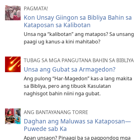
PAGMATA!
Kon Unsay Giingon sa Bibliya Bahin sa
Kataposan sa Kalibotan
Unsa nga “kalibotan” ang matapos? Sa unsang
paagi ug kanus-a kini mahitabo?
TUBAG SA MGA PANGUTANA BAHIN SA BIBLIYA
Unsa ang Gubat sa Armagedon?
Ang pulong “Har-Magedon” kas-a lang makita
sa Bibliya, pero ang tibuok Kasulatan
naghisgot bahin niini nga gubat.
ANG BANTAYANANG TORRE
Daghan ang Maluwas sa Kataposan—
Puwede sab Ka
Apan unsaon? Pinaagi ba sa pagpondog mga