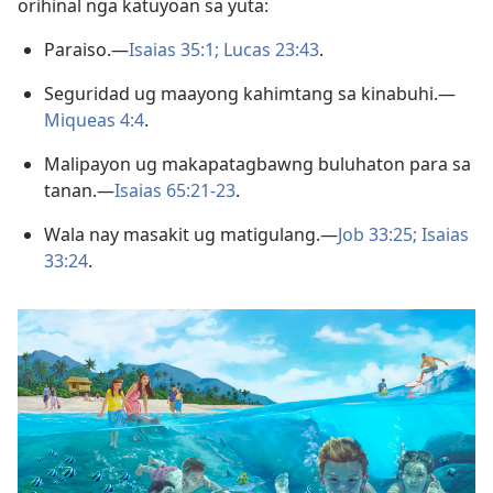
orihinal nga katuyoan sa yuta:
Paraiso.—
Isaias 35:1;
Lucas 23:43
.
Seguridad ug maayong kahimtang sa kinabuhi.—
Miqueas 4:4
.
Malipayon ug makapatagbawng buluhaton para sa
tanan.—
Isaias 65:21-23
.
Wala nay masakit ug matigulang.—
Job 33:25;
Isaias
33:24
.