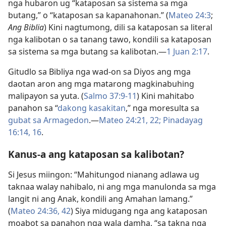
nga hubaron ug “kataposan sa sistema sa mga
butang,” o “kataposan sa kapanahonan.” (
Mateo 24:3
;
Ang Biblia
) Kini nagtumong, dili sa kataposan sa literal
nga kalibotan o sa tanang tawo, kondili sa kataposan
sa sistema sa mga butang sa kalibotan.—
1 Juan 2:17
.
Gitudlo sa Bibliya nga wad-on sa Diyos ang mga
daotan aron ang mga matarong magkinabuhing
malipayon sa yuta. (
Salmo 37:9-11
) Kini mahitabo
panahon sa “
dakong kasakitan
,” nga moresulta sa
gubat sa Armagedon
.—
Mateo 24:21, 22;
Pinadayag
16:14,
16
.
Kanus-a ang kataposan sa kalibotan?
Si Jesus miingon: “Mahitungod nianang adlawa ug
taknaa walay nahibalo, ni ang mga manulonda sa mga
langit ni ang Anak, kondili ang Amahan lamang.”
(
Mateo 24:36,
42
) Siya midugang nga ang kataposan
moabot sa panahon nga wala damha, “sa takna nga