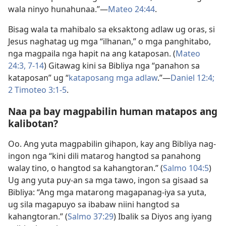
wala ninyo hunahunaa.”—
Mateo 24:44
.
Bisag wala ta mahibalo sa eksaktong adlaw ug oras, si
Jesus naghatag ug mga “ilhanan,” o mga panghitabo,
nga magpaila nga hapit na ang kataposan. (
Mateo
24:3,
7-14
) Gitawag kini sa Bibliya nga “panahon sa
kataposan” ug “
kataposang mga adlaw
.”—
Daniel 12:4;
2 Timoteo 3:1-5
.
Naa pa bay magpabilin human matapos ang
kalibotan?
Oo. Ang yuta magpabilin gihapon, kay ang Bibliya nag-
ingon nga “kini dili matarog hangtod sa panahong
walay tino, o hangtod sa kahangtoran.” (
Salmo 104:5
)
Ug ang yuta puy-an sa mga tawo, ingon sa gisaad sa
Bibliya: “Ang mga matarong magapanag-iya sa yuta,
ug sila magapuyo sa ibabaw niini hangtod sa
kahangtoran.” (
Salmo 37:29
) Ibalik sa Diyos ang iyang