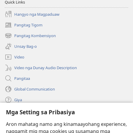
Quick Links
Hangyo nga Magpaduaw
Pangitag Tigom
(mo-
open
Pangitag Kombensiyon
(mo-
ug
open
bag-
Unsay Bag-o
ug
ong
bag-
window)
Video
ong
window)
Video nga Dunay Audio Description
Pangitaa
Global Communication
Giya
Mga Setting sa Pribasiya
Donasyon
(mo-
open
Aron mahatag namo ang kinamaayohang experience,
ug
naggamit mig mga cookies ug susamang mga
Watchtower ONLINE NGA LIBRARYA