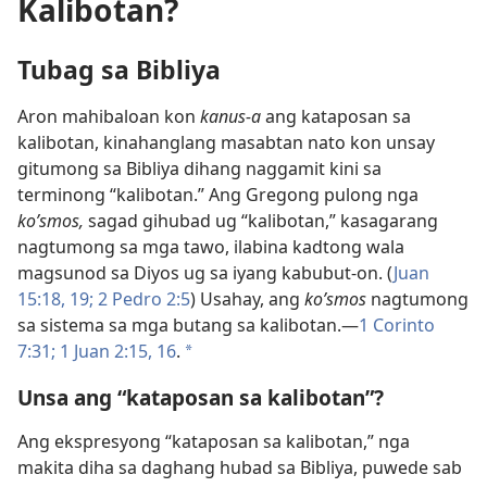
Kalibotan?
Tubag sa Bibliya
Aron mahibaloan kon
kanus-a
ang kataposan sa
kalibotan, kinahanglang masabtan nato kon unsay
gitumong sa Bibliya dihang naggamit kini sa
terminong “kalibotan.” Ang Gregong pulong nga
koʹsmos,
sagad gihubad ug “kalibotan,” kasagarang
nagtumong sa mga tawo, ilabina kadtong wala
magsunod sa Diyos ug sa iyang kabubut-on. (
Juan
15:18, 19;
2 Pedro 2:5
) Usahay, ang
koʹsmos
nagtumong
sa sistema sa mga butang sa kalibotan.—
1 Corinto
7:31;
1 Juan 2:15, 16
.
a
Unsa ang “kataposan sa kalibotan”?
Ang ekspresyong “kataposan sa kalibotan,” nga
makita diha sa daghang hubad sa Bibliya, puwede sab