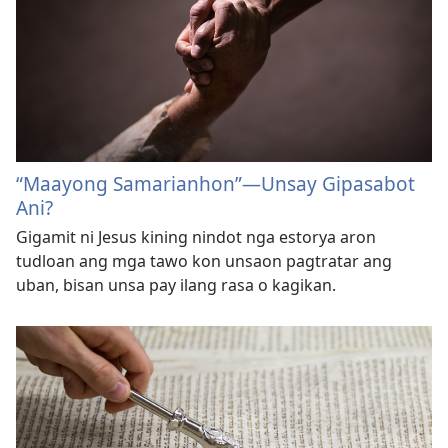
“Maayong Samarianhon”—Unsay Gipasabot
Ani?
Gigamit ni Jesus kining nindot nga estorya aron
tudloan ang mga tawo kon unsaon pagtratar ang
uban, bisan unsa pay ilang rasa o kagikan.