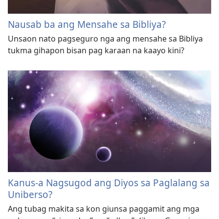
Nausab ba ang Mensahe sa Bibliya?
Unsaon nato pagseguro nga ang mensahe sa Bibliya
tukma gihapon bisan pag karaan na kaayo kini?
Kanus-a Nagsugod ang Diyos sa Paglalang sa
Uniberso?
Ang tubag makita sa kon giunsa paggamit ang mga