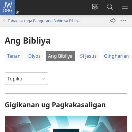
JW.ORG
Log
In
Ilisi
Pangitaa
IPA
(mo-
ang
sa
AN
Tubag sa mga Pangutana Bahin sa Bibliya
open
pinulongan
JW.ORG
ME
ug
sa
Ang Bibliya
bag-
site
ong
window)
Tanan
Diyos
Ang Bibliya
Si Jesus
Gingharian 
Gigikanan ug Pagkakasaligan