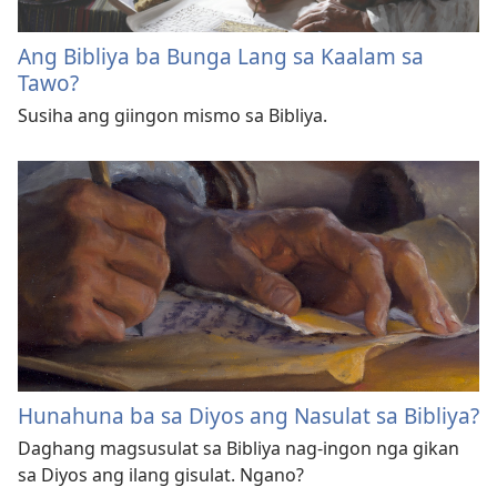
Ang Bibliya ba Bunga Lang sa Kaalam sa
Tawo?
Susiha ang giingon mismo sa Bibliya.
Hunahuna ba sa Diyos ang Nasulat sa Bibliya?
Daghang magsusulat sa Bibliya nag-ingon nga gikan
sa Diyos ang ilang gisulat. Ngano?