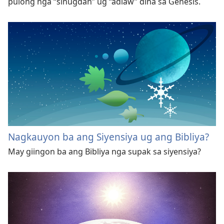
pulong nga “sinugdan” ug “adlaw” diha sa Genesis.
Nagkauyon ba ang Siyensiya ug ang Bibliya?
May giingon ba ang Bibliya nga supak sa siyensiya?