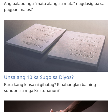
Ang balaod nga “mata alang sa mata” nagdasig ba sa
pagpanimalos?
Unsa ang 10 ka Sugo sa Diyos?
Para kang kinsa ni gihatag? Kinahanglan ba ning
sundon sa mga Kristohanon?