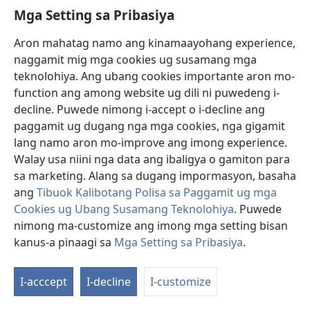
Mga Setting sa Pribasiya
Aron mahatag namo ang kinamaayohang experience,
Mga Tawo, mga Dapit, ug mga
naggamit mig mga cookies ug susamang mga
Butang
teknolohiya. Ang ubang cookies importante aron mo-
function ang among website ug dili ni puwedeng i-
decline. Puwede nimong i-accept o i-decline ang
paggamit ug dugang nga mga cookies, nga gigamit
lang namo aron mo-improve ang imong experience.
Walay usa niini nga data ang ibaligya o gamiton para
sa marketing. Alang sa dugang impormasyon, basaha
ang
Tibuok Kalibotang Polisa sa Paggamit ug mga
Cookies ug Ubang Susamang Teknolohiya
. Puwede
nimong ma-customize ang imong mga setting bisan
kanus-a pinaagi sa
Mga Setting sa Pribasiya
.
Mga Babaye Diha sa Bibliya—Unsay Atong
Makat-onan Kanila?
I-acccept
I-decline
I-customize
Tan-awa ang kalainan sa pipila ka maayong mga