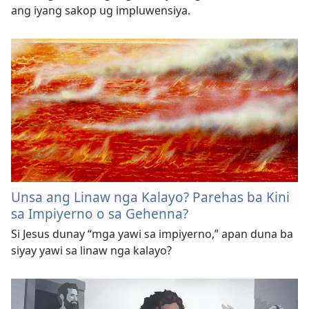
ang iyang sakop ug impluwensiya.
Unsa ang Linaw nga Kalayo? Parehas ba Kini
sa Impiyerno o sa Gehenna?
Si Jesus dunay “mga yawi sa impiyerno,” apan duna ba
siyay yawi sa linaw nga kalayo?