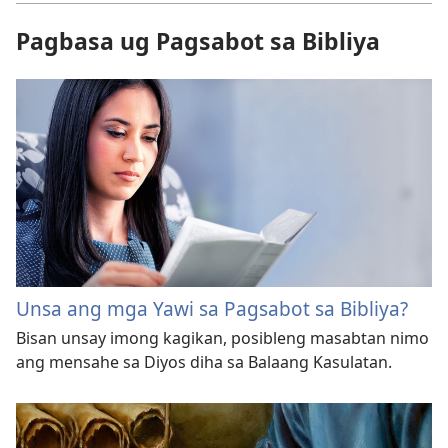
Pagbasa ug Pagsabot sa Bibliya
Unsa ang mga Yawi sa Pagsabot sa Bibliya?
Bisan unsay imong kagikan, posibleng masabtan nimo
ang mensahe sa Diyos diha sa Balaang Kasulatan.