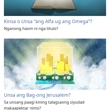
Kinsa o Unsa “ang Alfa ug ang Omega”?
Nganong haom ni nga titulo?
Unsa ang Bag-ong Jerusalem?
Sa unsang paagi kining talagsaong siyudad
makaapektar nimo?