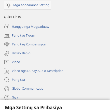
Mga Appearance Setting
Quick Links
Hangyo nga Magpaduaw
Pangitag Tigom
(mo-
open
Pangitag Kombensiyon
(mo-
ug
open
bag-
Unsay Bag-o
ug
ong
bag-
window)
Video
ong
window)
Video nga Dunay Audio Description
Pangitaa
Global Communication
Giya
Mga Setting sa Pribasiya
Donasyon