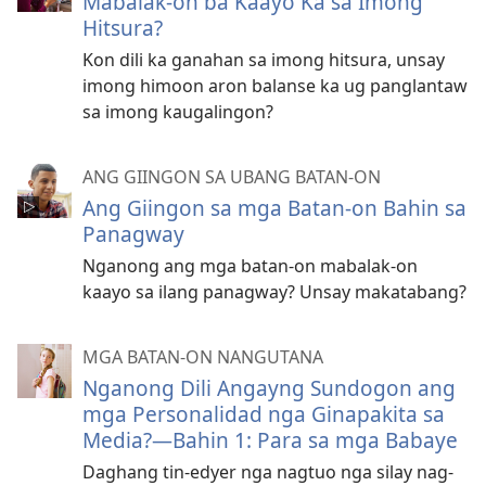
Mabalak-on ba Kaayo Ka sa Imong
Hitsura?
Kon dili ka ganahan sa imong hitsura, unsay
imong himoon aron balanse ka ug panglantaw
sa imong kaugalingon?
ANG GIINGON SA UBANG BATAN-ON
Ang Giingon sa mga Batan-on Bahin sa
Panagway
Nganong ang mga batan-on mabalak-on
kaayo sa ilang panagway? Unsay makatabang?
MGA BATAN-ON NANGUTANA
Nganong Dili Angayng Sundogon ang
mga Personalidad nga Ginapakita sa
Media?—Bahin 1: Para sa mga Babaye
Daghang tin-edyer nga nagtuo nga silay nag-