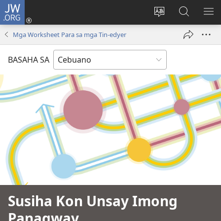
JW.ORG
Log
In
Ilisi
Pangitaa
IPA
(mo-
ang
sa
AN
Mga Worksheet Para sa mga Tin-edyer
open
pinulongan
JW.ORG
ME
ug
sa
BASAHA SA
bag-
site
ong
window)
Susiha Kon Unsay Imong
Panagway