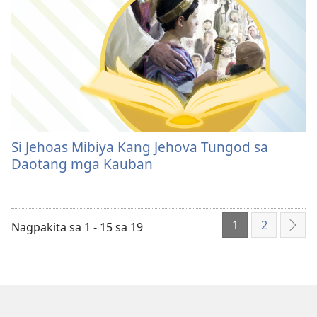
Si Jehoas Mibiya Kang Jehova Tungod sa
Daotang mga Kauban
1
2
Nagpakita sa 1 - 15 sa 19
Sun