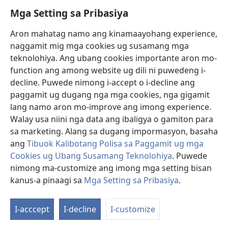
Mga Setting sa Pribasiya
Donasyon
(mo-
open
Aron mahatag namo ang kinamaayohang experience,
ug
naggamit mig mga cookies ug susamang mga
Watchtower ONLINE NGA LIBRARYA
(mo-
bag-
teknolohiya. Ang ubang cookies importante aron mo-
open
ong
®
JW Hub
function ang among website ug dili ni puwedeng i-
ug
window)
(mo-
bag-
decline. Puwede nimong i-accept o i-decline ang
open
ong
®
JW Library
ug
paggamit ug dugang nga mga cookies, nga gigamit
window)
bag-
lang namo aron mo-improve ang imong experience.
ong
Watchtower Library
Walay usa niini nga data ang ibaligya o gamiton para
window)
sa marketing. Alang sa dugang impormasyon, basaha
ang
Tibuok Kalibotang Polisa sa Paggamit ug mga
Cookies ug Ubang Susamang Teknolohiya
. Puwede
nimong ma-customize ang imong mga setting bisan
Copyright
© 2026 Watch Tower Bible and Tract Society of Pennsylvania.
KONDISYONES SA PAGGAMIT
|
POLISA SA PRIBASIYA
|
MGA SETTING
kanus-a pinaagi sa
Mga Setting sa Pribasiya
.
SA PRIBASIYA
I-acccept
I-decline
I-customize