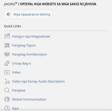
®
JW.ORG
/ OPISYAL NGA WEBSITE SA MGA SAKSI NI JEHOVA
Mga Appearance Setting
Quick Links
Hangyo nga Magpaduaw
Pangitag Tigom
(mo-
open
Pangitag Kombensiyon
(mo-
ug
open
bag-
Unsay Bag-o
ug
ong
bag-
window)
Video
ong
window)
Video nga Dunay Audio Description
Pangitaa
Global Communication
Giya