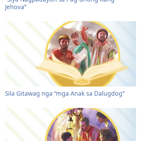
Jehova”
Sila Gitawag nga “mga Anak sa Dalugdog”