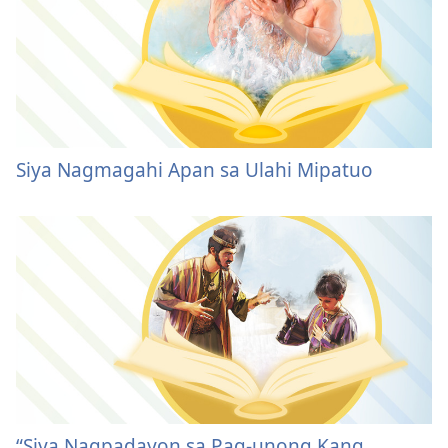
Siya Nagmagahi Apan sa Ulahi Mipatuo
“Siya Nagpadayon sa Pag-unong Kang