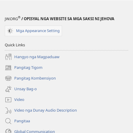
®
JW.ORG
/ OPISYAL NGA WEBSITE SA MGA SAKSI NI JEHOVA
Mga Appearance Setting
Quick Links
Hangyo nga Magpaduaw
Pangitag Tigom
(mo-
open
Pangitag Kombensiyon
(mo-
ug
open
bag-
Unsay Bag-o
ug
ong
bag-
window)
Video
ong
window)
Video nga Dunay Audio Description
Pangitaa
Global Communication