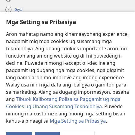
Giya
Mga Setting sa Pribasiya
Donasyon
(mo-
open
Aron mahatag namo ang kinamaayohang experience,
ug
naggamit mig mga cookies ug susamang mga
Watchtower ONLINE NGA LIBRARYA
(mo-
bag-
teknolohiya. Ang ubang cookies importante aron mo-
open
ong
®
JW Hub
function ang among website ug dili ni puwedeng i-
ug
window)
(mo-
bag-
decline. Puwede nimong i-accept o i-decline ang
open
ong
®
JW Library
ug
paggamit ug dugang nga mga cookies, nga gigamit
window)
bag-
lang namo aron mo-improve ang imong experience.
ong
Watchtower Library
Walay usa niini nga data ang ibaligya o gamiton para
window)
sa marketing. Alang sa dugang impormasyon, basaha
ang
Tibuok Kalibotang Polisa sa Paggamit ug mga
Cookies ug Ubang Susamang Teknolohiya
. Puwede
Copyright
© 2026 Watch Tower Bible and Tract Society of Pennsylvania.
nimong ma-customize ang imong mga setting bisan
KONDISYONES SA PAGGAMIT
|
POLISA SA PRIBASIYA
|
MGA SETTING
kanus-a pinaagi sa
Mga Setting sa Pribasiya
.
SA PRIBASIYA