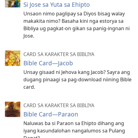
Si Jose sa Yuta sa Ehipto
Unsaon nimo paglipay sa Diyos bisag walay
makakita nimo? Basaha kini nga estorya sa
Bibliya ug pagkat-on gikan sa panig-ingnan ni
Jose.
CARD SA KARAKTER SA BIBLIYA
Bible Card—Jacob
Unsay gisaad ni Jehova kang Jacob? Sayra ang
dugang pinaagi sa pag-download niining Bible
card.
CARD SA KARAKTER SA BIBLIYA
Bible Card—Paraon
Naluwas ba si Paraon sa Ehipto dihang ang
iyang kasundalohan nangalumos sa Pulang