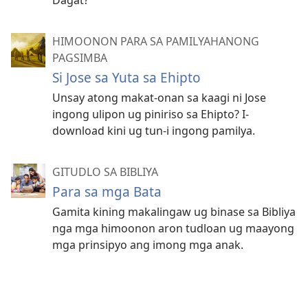
Dagat?
HIMOONON PARA SA PAMILYAHANONG
PAGSIMBA
Si Jose sa Yuta sa Ehipto
Unsay atong makat-onan sa kaagi ni Jose
ingong ulipon ug piniriso sa Ehipto? I-
download kini ug tun-i ingong pamilya.
GITUDLO SA BIBLIYA
Para sa mga Bata
Gamita kining makalingaw ug binase sa Bibliya
nga mga himoonon aron tudloan ug maayong
mga prinsipyo ang imong mga anak.