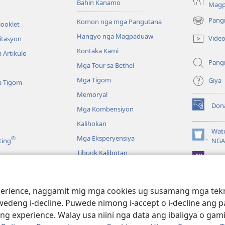
Bahin Kanamo
Mag
Pang
Komon nga mga Pangutana
Booklet
(mo-
open
Hangyo nga Magpaduaw
Vide
itasyon
ug
Kontaka Kami
 Artikulo
bag-
Pang
ong
Mga Tour sa Bethel
window)
Mga Tigom
Giya
a Tigom
Memoryal
Don
Mga Kombensiyon
(mo-
open
Kalihokan
ug
Wat
Mga Eksperyensiya
®
bag-
(mo-
ting
NGA
ong
open
Tibuok Kalibotan
window)
JW L
ug
bag-
ong
a
window)
ience, naggamit mig mga cookies ug susamang mga tekno
Pagbasa sa Bibliya
wedeng i-decline. Puwede nimong i-accept o i-decline ang
 experience. Walay usa niini nga data ang ibaligya o gam