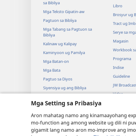
sa Bibliya
Libro
Mga Teksto Gipatin-aw
Brosyur ug 
Pagtuon sa Bibliya
Tract ug Imb
Mga Tabang sa Pagtuon sa
Serye sa mga
Bibliya
Magasin
Kalinaw ug Kalipay
Workbook s
Kaminyoon ug Pamilya
Programa
Mga Batan-on
Indise
Mga Bata
Guideline
Pagtuo sa Diyos
JW Broadcas
Siyensiya ug ang Bibliya
Video
Kasaysayan ug ang Bibliya
Mga Setting sa Pribasiya
Musika
Audio Dram
Aron mahatag namo ang kinamaayohang exper
Gidrama nga 
mo-function ang among website ug dili ni pu
gigamit lang namo aron mo-improve ang imong