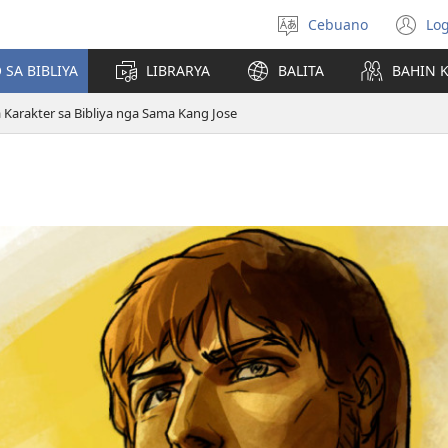
Cebuano
Log
Pagpilig
(m
pinulongan
o
 SA BIBLIYA
LIBRARYA
BALITA
BAHIN 
u
ba
Karakter sa Bibliya nga Sama Kang Jose
o
wi