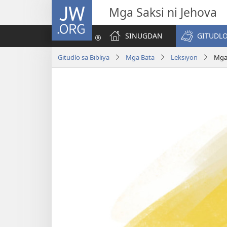
JW.ORG
Mga Saksi ni Jehova
SINUGDAN
GITUDLO
Gitudlo sa Bibliya
Mga Bata
Leksiyon
Mga 