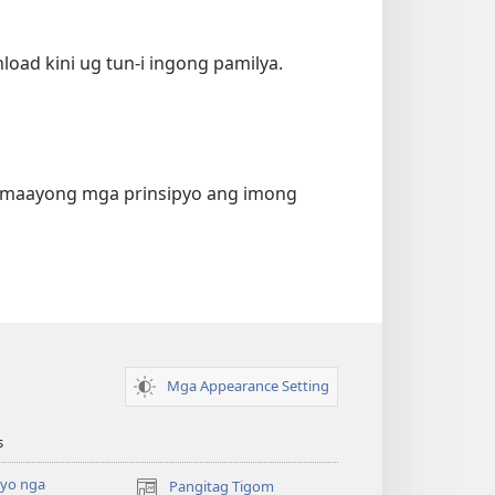
load kini ug tun-i ingong pamilya.
g maayong mga prinsipyo ang imong
Mga Appearance Setting
s
yo nga
Pangitag Tigom