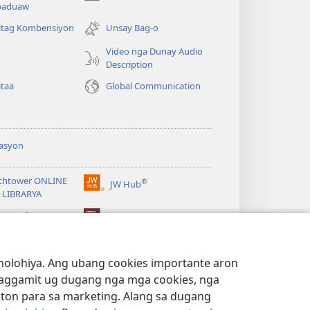
(mo-
paduaw
open
ug
itag Kombensiyon
Unsay Bag-o
bag-
Video nga Dunay Audio
o
ong
Description
window)
itaa
Global Communication
asyon
chtower ONLINE
®
JW Hub
(mo-
 LIBRARYA
open
®
ug
ibrary
Watchtower Library
bag-
ong
window)
lohiya. Ang ubang cookies importante aron
 paggamit ug dugang nga mga cookies, nga
iton para sa marketing. Alang sa dugang