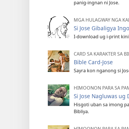
panig-ingnan ni Jose.
MGA HULAGWAY NGA KA
Si Jose Gibaligya Ing
I-download ug i-print ki
CARD SA KARAKTER SA BI
Bible Card-Jose
Sayra kon nganong si Jo
HIMOONON PARA SA PA
Si Jose Nagluwas ug
Hisgoti uban sa imong pa
Bibliya.
HIMOONON PARA SA PA