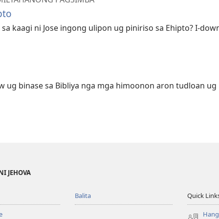
pto
 kaagi ni Jose ingong ulipon ug piniriso sa Ehipto? I-down
w ug binase sa Bibliya nga mga himoonon aron tudloan u
NI JEHOVA
Balita
Quick Link
e
Hang