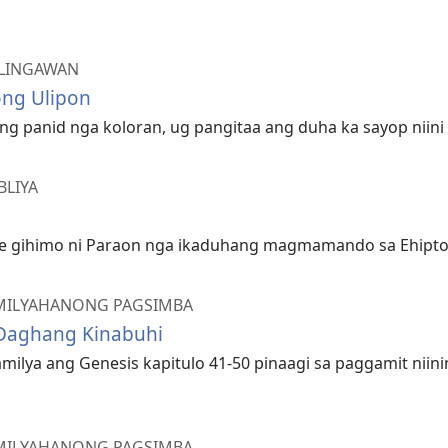
LINGAWAN
ong Ulipon
ning panid nga koloran, ug pangitaa ang duha ka sayop niin
BLIYA
se gihimo ni Paraon nga ikaduhang magmamando sa Ehipto
MILYAHANONG PAGSIMBA
 Daghang Kinabuhi
milya ang Genesis kapitulo 41-​50 pinaagi sa paggamit ni
MILYAHANONG PAGSIMBA