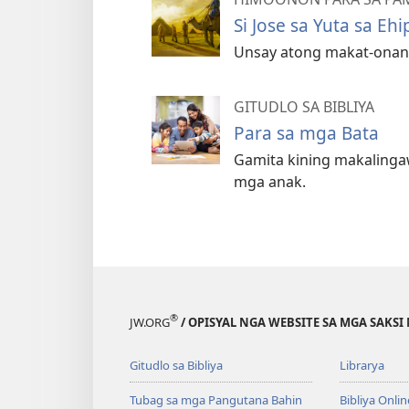
Si Jose sa Yuta sa Ehi
Unsay atong makat-onan sa
GITUDLO SA BIBLIYA
Para sa mga Bata
Gamita kining makalinga
mga anak.
®
JW.ORG
/ OPISYAL NGA WEBSITE SA MGA SAKSI 
Gitudlo sa Bibliya
Librarya
Tubag sa mga Pangutana Bahin
Bibliya Onlin