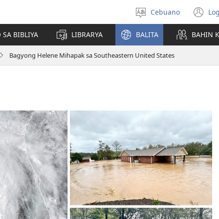
Cebuano
Log
Pagpilig
(m
pinulongan
o
 SA BIBLIYA
LIBRARYA
BALITA
BAHIN 
u
ba
Bagyong Helene Mihapak sa Southeastern United States
o
wi