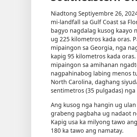
Niadtong Septiyembre 26, 202
mi-landfall sa Gulf Coast sa Fl
bagyo nagdalag kusog kaayo n
ug 225 kilometros kada oras. 
mipaingon sa Georgia, nga na
kapig 95 kilometros kada oras
mipaingon sa amihanan ngadto 
nagpahinabog labing menos tu
North Carolina, daghang siyud
sentimetros (35 pulgadas) nga 
Ang kusog nga hangin ug ulan
grabeng pagbaha ug nadaot ng
Kapig usa ka milyong tawo an
180 ka tawo ang namatay.