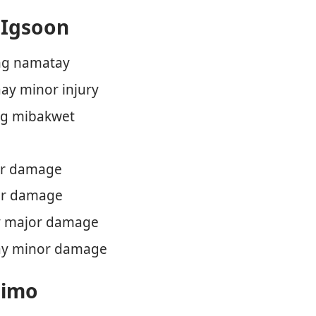
 Igsoon
ng namatay
y minor injury
ng mibakwet
or damage
or damage
y major damage
aay minor damage
himo