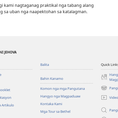
gi kami nagtaganag praktikal nga tabang alang
g sa uban nga naapektohan sa katalagman.
NI JEHOVA
Balita
Quick Link
e
Hang
Bahin Kanamo
Mag
Pang
Komon nga mga Pangutana
Booklet
(mo-
open
Hangyo nga Magpaduaw
Vide
itasyon
ug
Kontaka Kami
 Artikulo
bag-
Pang
ong
Mga Tour sa Bethel
window)