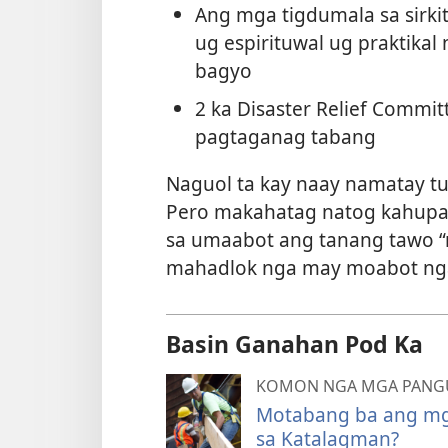
Ang mga tigdumala sa sirki
ug espirituwal ug praktika
bagyo
2 ka Disaster Relief Commi
pagtaganag tabang
Naguol ta kay naay namatay t
Pero makahatag natog kahupay
sa umaabot ang tanang tawo 
mahadlok nga may moabot ng
Basin Ganahan Pod Ka
KOMON NGA MGA PANG
Motabang ba ang mga
sa Katalagman?