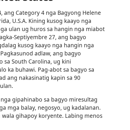
4, ang Category 4 nga Bagyong Helene
orida, U.S.A. Kining kusog kaayo nga
ga ulan ug huros sa hangin nga miabot
Pagka-Septiyembre 27, ang bagyo
gdalag kusog kaayo nga hangin nga
. Pagkasunod adlaw, ang bagyo
sa South Carolina, ug kini
lo ka buhawi. Pag-abot sa bagyo sa
ad ang nakasinatig kapin sa 90
ulan.
 nga gipahinabo sa bagyo miresultag
a mga balay, negosyo, ug kadalanan.
g wala gihapoy koryente. Labing menos