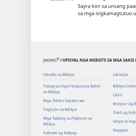
Sayra kon sa unsang paa
sa mga isigkamagtutuo u
®
JW.ORG
/ OPISYAL NGA WEBSITE SA MGA SAKSI 
Gitudlo sa Bibliya
Librarya
Tubag sa mga Pangutana Bahin
Bibliya Onlin
sa Bibliya
Libro
Mga Teksto Gipatin-aw
Brosyur ug 
Pagtuon sa Bibliya
Tract ug Imb
Mga Tabang sa Pagtuon sa
Serye sa mga
Bibliya
Magasin
Kalinaw ug Kalipay