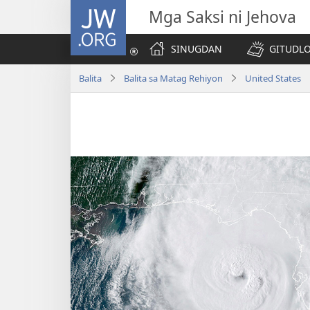
JW.ORG
Mga Saksi ni Jehova
SINUGDAN
GITUDLO
Balita
Balita sa Matag Rehiyon
United States