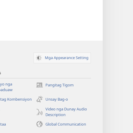
Mga Appearance Setting
s
yo nga
Pangitag Tigom
(mo-
paduaw
open
ug
itag Kombensiyon
Unsay Bag-o
bag-
Video nga Dunay Audio
o
ong
Description
window)
itaa
Global Communication