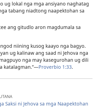
to ug lokal nga mga ansiyano naghatag
l nga tabang niadtong naapektohan sa
ttee ang gitudlo aron magdumala sa
ungod niining kusog kaayo nga bagyo.
an ug kalinaw ang saad ni Jehova nga
“magpuyo nga may kasegurohan ug dili
a katalagman.”—
Proverbio 1:33
.
UTANA
 Saksi ni Jehova sa mga Naapektohan