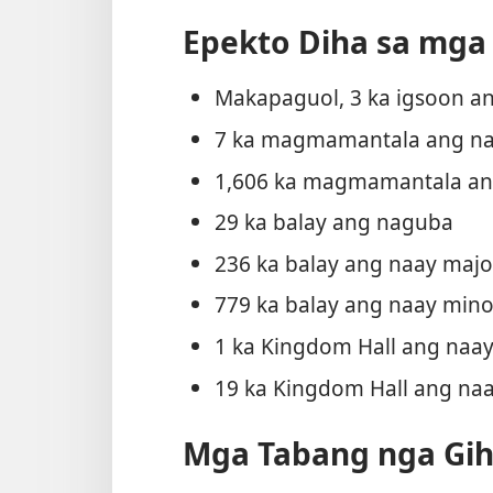
Epekto Diha sa mga
Makapaguol, 3 ka igsoon a
7 ka magmamantala ang naa
1,606 ka magmamantala a
29 ka balay ang naguba
236 ka balay ang naay maj
779 ka balay ang naay min
1 ka Kingdom Hall ang naa
19 ka Kingdom Hall ang n
Mga Tabang nga Gi