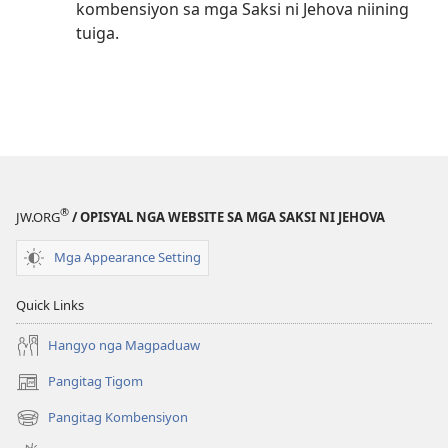
kombensiyon sa mga Saksi ni Jehova niining
tuiga.
®
JW.ORG
/ OPISYAL NGA WEBSITE SA MGA SAKSI NI JEHOVA
Mga Appearance Setting
Quick Links
Hangyo nga Magpaduaw
Pangitag Tigom
(mo-
open
Pangitag Kombensiyon
(mo-
ug
open
bag-