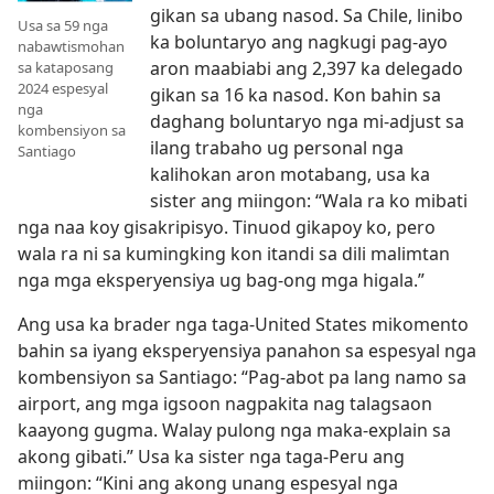
gikan sa ubang nasod. Sa Chile, linibo
Usa sa 59 nga
ka boluntaryo ang nagkugi pag-ayo
nabawtismohan
aron maabiabi ang 2,397 ka delegado
sa kataposang
2024 espesyal
gikan sa 16 ka nasod. Kon bahin sa
nga
daghang boluntaryo nga mi-adjust sa
kombensiyon sa
ilang trabaho ug personal nga
Santiago
kalihokan aron motabang, usa ka
sister ang miingon: “Wala ra ko mibati
nga naa koy gisakripisyo. Tinuod gikapoy ko, pero
wala ra ni sa kumingking kon itandi sa dili malimtan
nga mga eksperyensiya ug bag-ong mga higala.”
Ang usa ka brader nga taga-United States mikomento
bahin sa iyang eksperyensiya panahon sa espesyal nga
kombensiyon sa Santiago: “Pag-abot pa lang namo sa
airport, ang mga igsoon nagpakita nag talagsaon
kaayong gugma. Walay pulong nga maka-explain sa
akong gibati.” Usa ka sister nga taga-Peru ang
miingon: “Kini ang akong unang espesyal nga