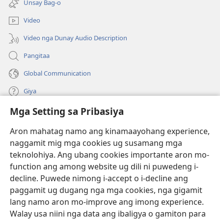
Unsay Bag-o
ug
ong
bag-
window)
Video
ong
window)
Video nga Dunay Audio Description
Pangitaa
Global Communication
Giya
Mga Setting sa Pribasiya
Donasyon
(mo-
open
Aron mahatag namo ang kinamaayohang experience,
ug
naggamit mig mga cookies ug susamang mga
Watchtower ONLINE NGA LIBRARYA
(mo-
bag-
teknolohiya. Ang ubang cookies importante aron mo-
open
ong
®
JW Hub
function ang among website ug dili ni puwedeng i-
ug
window)
(mo-
bag-
decline. Puwede nimong i-accept o i-decline ang
open
ong
®
JW Library
ug
paggamit ug dugang nga mga cookies, nga gigamit
window)
bag-
lang namo aron mo-improve ang imong experience.
ong
Watchtower Library
Walay usa niini nga data ang ibaligya o gamiton para
window)