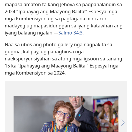
mapasalamaton ta kang Jehova sa pagpanalangin sa
2024 “Ipahayag ang Maayong Balita!” Espesyal nga
mga Kombensiyon ug sa pagtagana niini aron
madayeg ug mapasidunggan sa iyang katawhan ang
iyang balaang ngalan!—
Salmo 34:3
.
Naa sa ubos ang photo gallery nga nagpakita sa
gugma, kalipay, ug panaghiusa nga
naeksperyensiyahan sa atong mga igsoon sa tanang
15 ka “Ipahayag ang Maayong Balita!” Espesyal nga
mga Kombensiyon sa 2024.