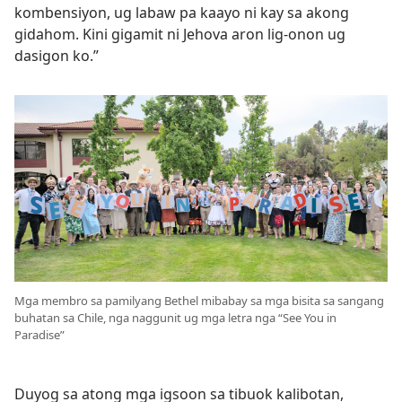
kombensiyon, ug labaw pa kaayo ni kay sa akong
gidahom. Kini gigamit ni Jehova aron lig-onon ug
dasigon ko.”
Mga membro sa pamilyang Bethel mibabay sa mga bisita sa sangang
buhatan sa Chile, nga naggunit ug mga letra nga “See You in
Paradise”
Duyog sa atong mga igsoon sa tibuok kalibotan,