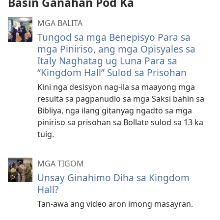
Basin Ganahan Pod Ka
mga
video
MGA BALITA
Tungod sa mga Benepisyo Para sa
mga Piniriso, ang mga Opisyales sa
Italy Naghatag ug Luna Para sa
“Kingdom Hall” Sulod sa Prisohan
Kini nga desisyon nag-ila sa maayong mga
resulta sa pagpanudlo sa mga Saksi bahin sa
Bibliya, nga ilang gitanyag ngadto sa mga
piniriso sa prisohan sa Bollate sulod sa 13 ka
tuig.
MGA TIGOM
Unsay Ginahimo Diha sa Kingdom
Hall?
Tan-awa ang video aron imong masayran.