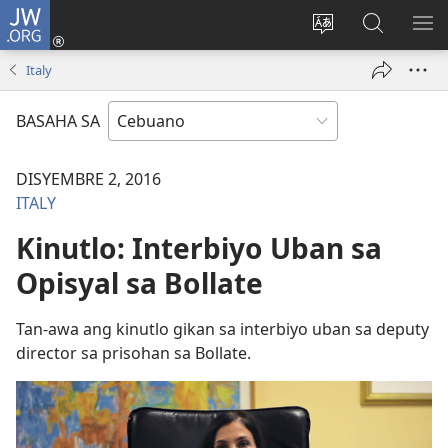
JW.ORG
Log
In
Ilisi
Pangitaa
IPA
(mo-
ang
sa
AN
Italy
open
pinulongan
JW.ORG
ME
ug
sa
BASAHA SA
bag-
site
ong
DISYEMBRE 2, 2016
window)
ITALY
Kinutlo: Interbiyo Uban sa
Opisyal sa Bollate
Tan-awa ang kinutlo gikan sa interbiyo uban sa deputy
director sa prisohan sa Bollate.