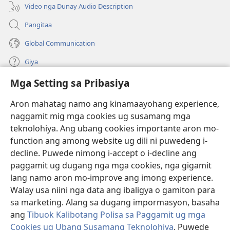
window)
Video nga Dunay Audio Description
Pangitaa
Global Communication
Giya
Mga Setting sa Pribasiya
Donasyon
(mo-
open
Aron mahatag namo ang kinamaayohang experience,
ug
naggamit mig mga cookies ug susamang mga
Watchtower ONLINE NGA LIBRARYA
(mo-
bag-
teknolohiya. Ang ubang cookies importante aron mo-
open
ong
®
JW Hub
function ang among website ug dili ni puwedeng i-
ug
window)
(mo-
bag-
decline. Puwede nimong i-accept o i-decline ang
open
ong
®
JW Library
ug
paggamit ug dugang nga mga cookies, nga gigamit
window)
bag-
lang namo aron mo-improve ang imong experience.
ong
Watchtower Library
Walay usa niini nga data ang ibaligya o gamiton para
window)
sa marketing. Alang sa dugang impormasyon, basaha
ang
Tibuok Kalibotang Polisa sa Paggamit ug mga
Cookies ug Ubang Susamang Teknolohiya
. Puwede