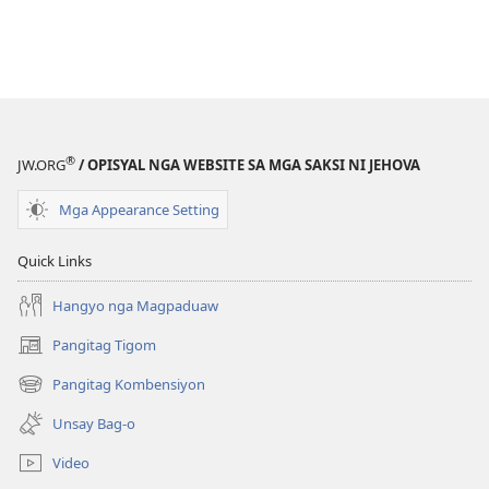
®
JW.ORG
/ OPISYAL NGA WEBSITE SA MGA SAKSI NI JEHOVA
Mga Appearance Setting
Quick Links
Hangyo nga Magpaduaw
Pangitag Tigom
(mo-
open
Pangitag Kombensiyon
(mo-
ug
open
bag-
Unsay Bag-o
ug
ong
bag-
window)
Video
ong