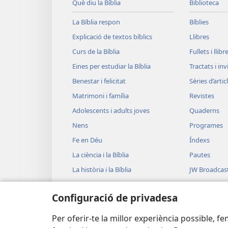
Què diu la Bíblia
Biblioteca
La Bíblia respon
Bíblies
Explicació de textos bíblics
Llibres
Curs de la Bíblia
Fullets i llibr
Eines per estudiar la Bíblia
Tractats i in
Benestar i felicitat
Sèries d’artic
Matrimoni i família
Revistes
Adolescents i adults joves
Quaderns
Nens
Programes
Fe en Déu
Índexs
La ciència i la Bíblia
Pautes
La història i la Bíblia
JW Broadcas
Vídeos
Configuració de privadesa
Música
Lectures bíb
Per oferir-te la millor experiència possible, f