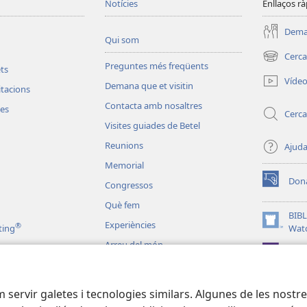
Notícies
Enllaços rà
Deman
Qui som
Cerca
(obre
Preguntes més freqüents
ets
una
Víde
Demana que et visitin
finestra
vitacions
nova)
Contacta amb nosaltres
les
Cerca
Visites guiades de Betel
Reunions
Ajud
Memorial
Don
Congressos
(obre
una
Què fem
finestra
BIBL
Experiències
®
nova)
(obre
ting
Wat
una
Arreu del món
JW L
finestra
nova)
liques dramatitzades
em servir galetes i tecnologies similars. Algunes de les nost