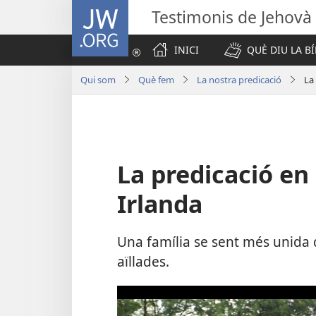
JW.ORG
Testimonis de Jehovà
INICI
QUÈ DIU LA BÍ
Qui som
Què fem
La nostra predicació
La
La predicació en 
Irlanda
Una família se sent més unida 
aïllades.