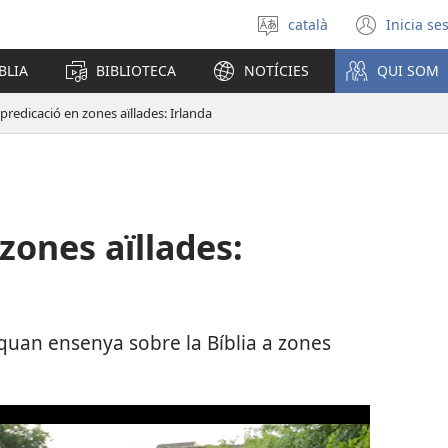
català
Inicia se
Selecciona
(obre
un
una
BLIA
BIBLIOTECA
NOTÍCIES
QUI SOM
idioma
fines
nova)
 predicació en zones aïllades: Irlanda
zones aïllades:
quan ensenya sobre la Bíblia a zones