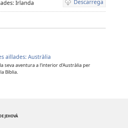
Descarrega
lades: Irlanda
Opcions
de
descàrrega
de
vídeo
s aïllades: Austràlia
la seva aventura a l’interior d’Austràlia per
a Bíblia.
DE JEHOVÀ