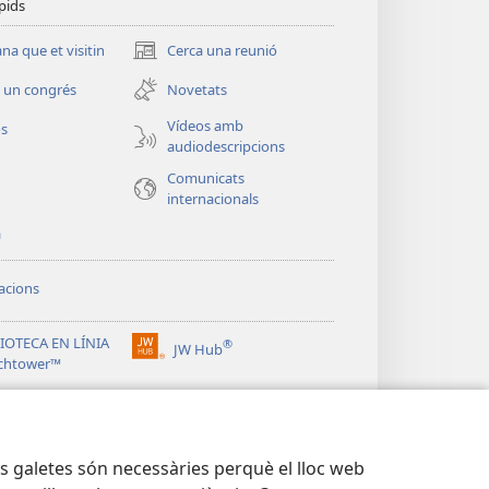
pids
a que et visitin
Cerca una reunió
(obre
una
 un congrés
Novetats
finestra
nova)
Vídeos amb
os
audiodescripcions
Comunicats
internacionals
a
acions
IOTECA EN LÍNIA
®
JW Hub
(obre
chtower™
una
®
finestra
ibrary
nova)
res galetes són necessàries perquè el lloc web