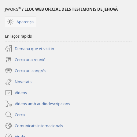
®
JW.ORG
/ LLOC WEB OFICIAL DELS TESTIMONIS DE JEHOVÀ
Aparença
Enllaços ràpids
Demana que et visitin
Cerca una reunió
(obre
una
Cerca un congrés
(obre
finestra
una
nova)
Novetats
finestra
nova)
Vídeos
Vídeos amb audiodescripcions
Cerca
Comunicats internacionals
Ajuda