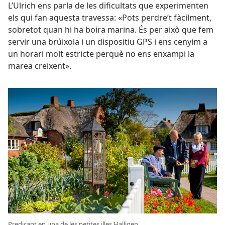
L’Ulrich ens parla de les dificultats que experimenten
els qui fan aquesta travessa: «Pots perdre’t fàcilment,
sobretot quan hi ha boira marina. És per això que fem
servir una brúixola i un dispositiu GPS i ens cenyim a
un horari molt estricte perquè no ens enxampi la
marea creixent».
Predicant en una de les petites illes Halligen