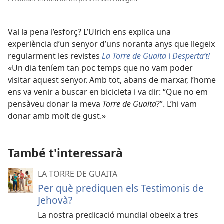
Val la pena l’esforç? L’Ulrich ens explica una
experiència d’un senyor d’uns noranta anys que llegeix
regularment les revistes
La Torre de Guaita
i
Desperta’t!
«Un dia teníem tan poc temps que no vam poder
visitar aquest senyor. Amb tot, abans de marxar, l’home
ens va venir a buscar en bicicleta i va dir: “Que no em
pensàveu donar la meva
Torre de Guaita
?”. L’hi vam
donar amb molt de gust.»
També t'interessarà
LA TORRE DE GUAITA
Per què prediquen els Testimonis de
Jehovà?
La nostra predicació mundial obeeix a tres