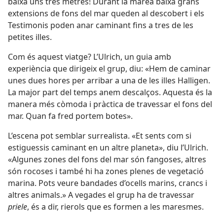
baixa uns tres metres! Durant la marea baixa grans
extensions de fons del mar queden al descobert i els
Testimonis poden anar caminant fins a tres de les
petites illes.
Com és aquest viatge? L’Ulrich, un guia amb
experiència que dirigeix el grup, diu: «Hem de caminar
unes dues hores per arribar a una de les illes Halligen.
La major part del temps anem descalços. Aquesta és la
manera més còmoda i pràctica de travessar el fons del
mar. Quan fa fred portem botes».
L’escena pot semblar surrealista. «Et sents com si
estiguessis caminant en un altre planeta», diu l’Ulrich.
«Algunes zones del fons del mar són fangoses, altres
són rocoses i també hi ha zones plenes de vegetació
marina. Pots veure bandades d’ocells marins, crancs i
altres animals.» A vegades el grup ha de travessar
priele
, és a dir, rierols que es formen a les maresmes.