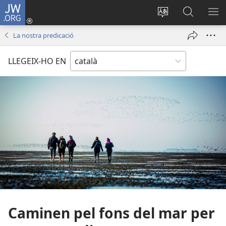
JW.ORG
Inicia
sessió
Canvia
Cerca
MO
(obre
d’idioma
jw.org
EL
La nostra predicació
una
ME
finestra
LLEGEIX-HO EN
nova)
Caminen pel fons del mar per