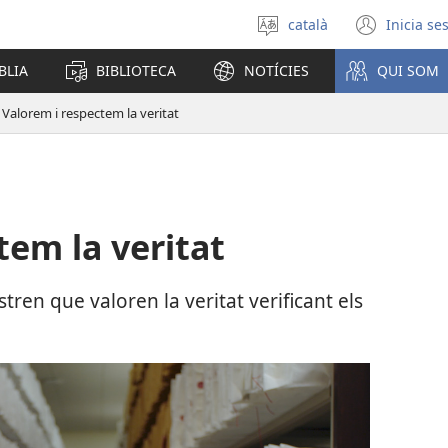
català
Inicia se
Selecciona
(obre
un
una
BLIA
BIBLIOTECA
NOTÍCIES
QUI SOM
idioma
fines
nova)
Valorem i respectem la veritat
tem la veritat
ren que valoren la veritat verificant els