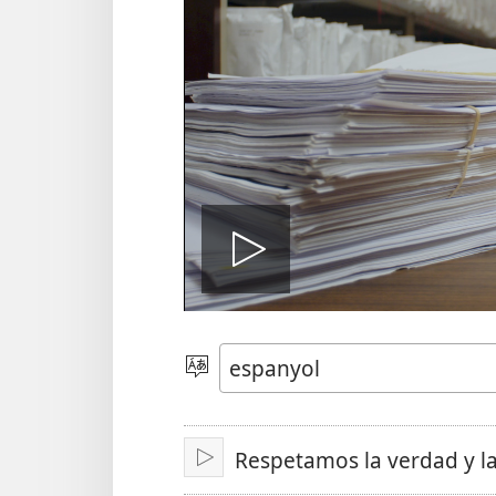
Reproduei
Tria
l’idioma
Respetamos la verdad y 
Reprodueix