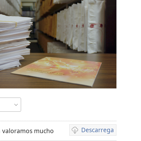
x
Descarrega
la valoramos mucho
Opcions