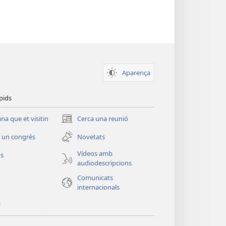
Aparença
pids
a que et visitin
Cerca una reunió
(obre
una
 un congrés
Novetats
finestra
nova)
Vídeos amb
os
audiodescripcions
Comunicats
internacionals
a