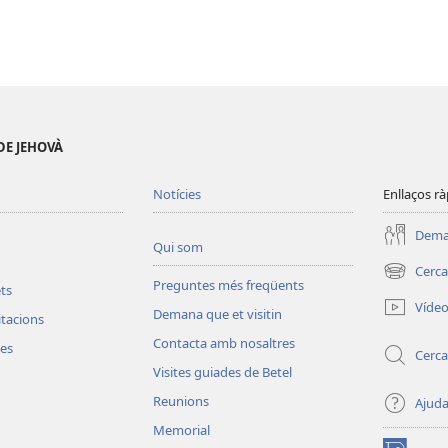
de
descàrrega
de
vídeo
DE JEHOVÀ
Notícies
Enllaços rà
Deman
Qui som
Cerca
(obre
Preguntes més freqüents
ets
una
Víde
Demana que et visitin
finestra
vitacions
nova)
Contacta amb nosaltres
les
Cerca
Visites guiades de Betel
Reunions
Ajud
Memorial