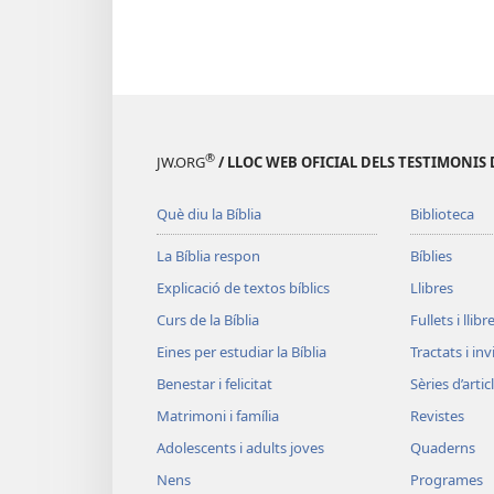
®
JW.ORG
/ LLOC WEB OFICIAL DELS TESTIMONIS 
Què diu la Bíblia
Biblioteca
La Bíblia respon
Bíblies
Explicació de textos bíblics
Llibres
Curs de la Bíblia
Fullets i llibr
Eines per estudiar la Bíblia
Tractats i in
Benestar i felicitat
Sèries d’artic
Matrimoni i família
Revistes
Adolescents i adults joves
Quaderns
Nens
Programes