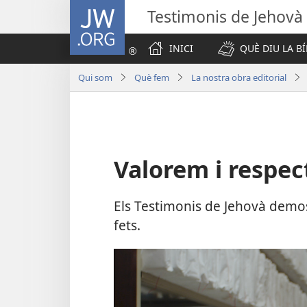
JW.ORG
Testimonis de Jehovà
INICI
QUÈ DIU LA BÍ
Qui som
Què fem
La nostra obra editorial
Valorem i respec
Els Testimonis de Jehovà demost
fets.