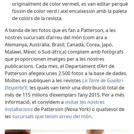
originalment de color vermell, es van editar perquè
fossin de color verd i així encaixessin amb la paleta
de colors de la revista.
A banda de les fotos que es fan a Patterson, a les
nostres sucursals d’arreu del món (com ara a
Alemanya, Austràlia, Brasil, Canadà, Corea, Japó,
Malawi, Mèxic o Sud-àfrica) comptem amb fotògrafs
que proporcionen imatges per a les nostres
publicacions. Cada mes, el Departament d’Art de
Patterson afegeix unes 2.500 fotos a la base de dades.
Moltes es publiquen a les revistes
La Torre de Guaita
i
Desperta
’
t!
, les quals van tenir una distribució total de
més de 115 milions d’exemplars l’any 2015. Per a més
informació, et convidem a
visitar les nostres
instal·lacions
de Patterson (Nova York) o qualsevol de
les
sucursals que tenim arreu del món
.