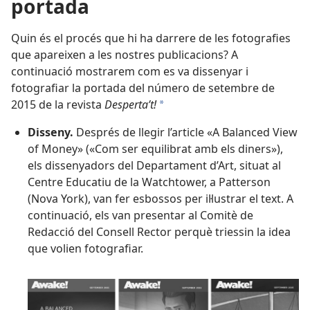
portada
Quin és el procés que hi ha darrere de les fotografies
que apareixen a les nostres publicacions? A
continuació mostrarem com es va dissenyar i
fotografiar la
portada del número de setembre de
2015 de la revista
Desperta’t!
a
Disseny.
Després de llegir l’article «A Balanced View
of Money» («Com ser equilibrat amb els diners»),
els dissenyadors del Departament d’Art, situat al
Centre Educatiu de la Watchtower, a Patterson
(Nova York), van fer esbossos per il·lustrar el text. A
continuació, els van presentar al Comitè de
Redacció del Consell Rector perquè triessin la idea
que volien fotografiar.