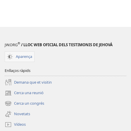
®
JW.ORG
/ LLOC WEB OFICIAL DELS TESTIMONIS DE JEHOVÀ
Aparença
Enllaços ràpids
Demana que et visitin
Cerca una reunió
(obre
una
Cerca un congrés
(obre
finestra
una
nova)
Novetats
finestra
nova)
Vídeos