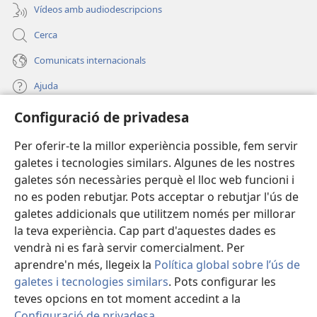
Vídeos amb audiodescripcions
Cerca
Comunicats internacionals
Ajuda
Configuració de privadesa
Donacions
(obre
una
Per oferir-te la millor experiència possible, fem servir
finestra
BIBLIOTECA EN LÍNIA Watchtower™
galetes i tecnologies similars. Algunes de les nostres
(obre
nova)
galetes són necessàries perquè el lloc web funcioni i
una
®
JW Hub
finestra
no es poden rebutjar. Pots acceptar o rebutjar l'ús de
(obre
nova)
galetes addicionals que utilitzem només per millorar
una
®
JW Library
finestra
la teva experiència. Cap part d'aquestes dades es
nova)
vendrà ni es farà servir comercialment. Per
aprendre'n més, llegeix la
Política global sobre l’ús de
galetes i tecnologies similars
. Pots configurar les
teves opcions en tot moment accedint a la
Copyright
© 2026 Watch Tower Bible and Tract Society of Pennsylvania.
CONDICIONS D'ÚS
|
POLÍTICA DE PRIVADESA
|
CONFIGURACIÓ DE
Configuració de privadesa
.