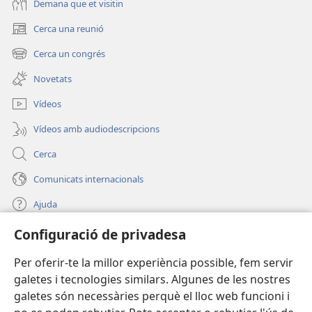
Demana que et visitin
Cerca una reunió
(obre
una
Cerca un congrés
(obre
finestra
una
nova)
Novetats
finestra
nova)
Vídeos
Vídeos amb audiodescripcions
Cerca
Comunicats internacionals
Ajuda
Configuració de privadesa
Donacions
(obre
una
Per oferir-te la millor experiència possible, fem servir
finestra
BIBLIOTECA EN LÍNIA Watchtower™
galetes i tecnologies similars. Algunes de les nostres
(obre
nova)
galetes són necessàries perquè el lloc web funcioni i
una
®
JW Hub
finestra