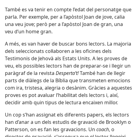
També es va tenir en compte l’edat del personatge que
parla. Per exemple, per a l’apòstol Joan de jove, calia
una veu jove; però per a l’apòstol Joan de gran, una
veu d’un home gran.
A més, es van haver de buscar bons lectors. La majoria
dels seleccionats col·laboren a les oficines dels
Testimonis de Jehovà als Estats Units. A les proves de
veu, els possibles lectors han de preparar-se i llegir un
paràgraf de la revista
Desperta’t!
També han de llegir
parts de diàlegs de la Bíblia que transmeten emocions
com ira, tristesa, alegria o desànim. Gràcies a aquestes
proves es pot avaluar l’habilitat dels lectors i, així,
decidir amb quin tipus de lectura encaixen millor.
Un cop s’han assignat els diferents papers, els lectors
han d’anar a un dels estudis de gravació de Brooklyn o
Patterson, on es fan les gravacions. Un
coach
, o
director de gravació, s’assegura que el lector llegeixi