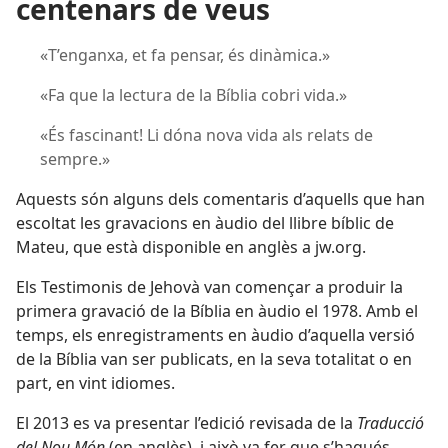
centenars de veus
«T’enganxa, et fa pensar, és dinàmica.»
«Fa que la lectura de la Bíblia cobri vida.»
«És fascinant! Li dóna nova vida als relats de
sempre.»
Aquests són alguns dels comentaris d’aquells que han
escoltat les gravacions en àudio del llibre bíblic de
Mateu, que està disponible en anglès a jw.org.
Els Testimonis de Jehovà van començar a produir la
primera gravació de la Bíblia en àudio el 1978. Amb el
temps, els enregistraments en àudio d’aquella versió
de la Bíblia van ser publicats, en la seva totalitat o en
part, en vint idiomes.
El 2013 es va presentar l’edició revisada de la
Traducció
del Nou Món
(en anglès), i això va fer que s’hagués