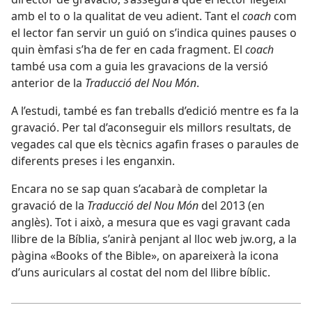
amb el to o la qualitat de veu adient. Tant el
coach
com
el lector fan servir un guió on s’indica quines pauses o
quin èmfasi s’ha de fer en cada fragment. El
coach
també usa com a guia les gravacions de la versió
anterior de la
Traducció del Nou Món
.
A l’estudi, també es fan treballs d’edició mentre es fa la
gravació. Per tal d’aconseguir els millors resultats, de
vegades cal que els tècnics agafin frases o paraules de
diferents preses i les enganxin.
Encara no se sap quan s’acabarà de completar la
gravació de la
Traducció del Nou Món
del 2013 (en
anglès). Tot i això, a mesura que es vagi gravant cada
llibre de la Bíblia, s’anirà penjant al lloc web jw.org, a la
pàgina «Books of the Bible», on apareixerà la icona
d’uns auriculars al costat del nom del llibre bíblic.