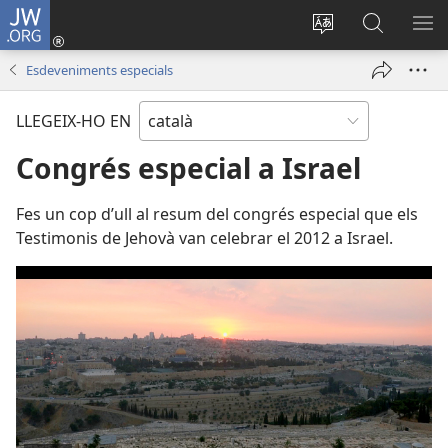
JW.ORG
Inicia
sessió
Canvia
Cerca
MO
(obre
d’idioma
jw.org
EL
Esdeveniments especials
una
ME
finestra
LLEGEIX-HO EN
nova)
Congrés especial a Israel
Fes un cop d’ull al resum del congrés especial que els
Testimonis de Jehovà van celebrar el 2012 a Israel.