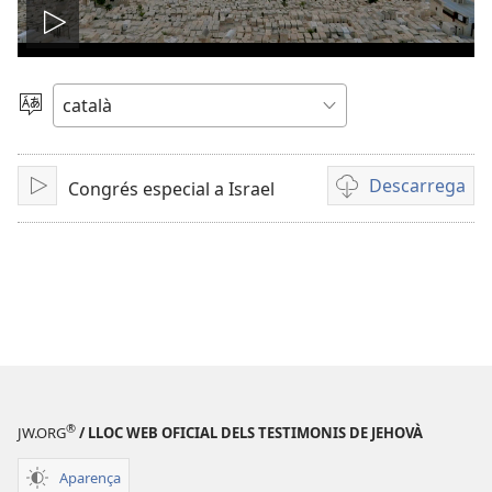
Reprodueix
Tria
l’idioma
Descarrega
Congrés especial a Israel
Reprodueix
Opcions
de
descàrrega
de
vídeo
®
JW.ORG
/ LLOC WEB OFICIAL DELS TESTIMONIS DE JEHOVÀ
Aparença