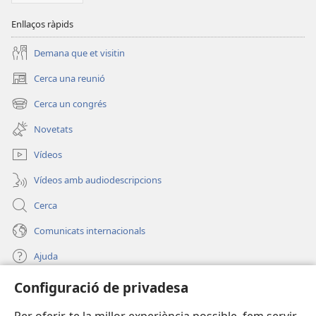
Enllaços ràpids
Demana que et visitin
Cerca una reunió
(obre
una
Cerca un congrés
(obre
finestra
una
nova)
Novetats
finestra
nova)
Vídeos
Vídeos amb audiodescripcions
Cerca
Comunicats internacionals
Ajuda
Configuració de privadesa
Donacions
(obre
una