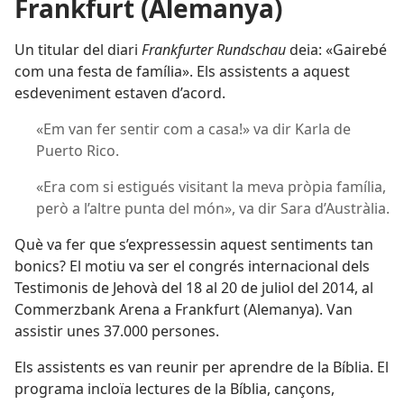
Frankfurt (Alemanya)
Un titular del diari
Frankfurter Rundschau
deia: «Gairebé
com una festa de família». Els assistents a aquest
esdeveniment estaven d’acord.
«Em van fer sentir com a casa!» va dir Karla de
Puerto Rico.
«Era com si estigués visitant la meva pròpia família,
però a l’altre punta del món», va dir Sara d’Austràlia.
Què va fer que s’expressessin aquest sentiments tan
bonics? El motiu va ser el congrés internacional dels
Testimonis de Jehovà del 18 al 20 de juliol del 2014, al
Commerzbank Arena a Frankfurt (Alemanya). Van
assistir unes 37.000 persones.
Els assistents es van reunir per aprendre de la Bíblia. El
programa incloïa lectures de la Bíblia, cançons,