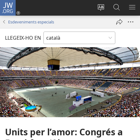
JW.ORG
Inicia
sessió
Canvia
Cerca
MO
(obre
d’idioma
jw.org
EL
Esdeveniments especials
una
ME
finestra
LLEGEIX-HO EN
nova)
Units per l’amor: Congrés a