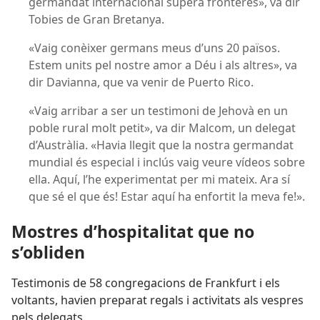
germandat internacional supera fronteres», va dir
Tobies de Gran Bretanya.
«Vaig conèixer germans meus d’uns 20 països.
Estem units pel nostre amor a Déu i als altres», va
dir Davianna, que va venir de Puerto Rico.
«Vaig arribar a ser un testimoni de Jehovà en un
poble rural molt petit», va dir Malcom, un delegat
d’Austràlia. «Havia llegit que la nostra germandat
mundial és especial i inclús vaig veure vídeos sobre
ella. Aquí, l’he experimentat per mi mateix. Ara sí
que sé el que és! Estar aquí ha enfortit la meva fe!».
Mostres d’hospitalitat que no
s’obliden
Testimonis de 58 congregacions de Frankfurt i els
voltants, havien preparat regals i activitats als vespres
pels delegats.