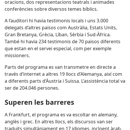
oracions, dos representacions teatrals i animades
conferències sobre diversos temes bíblics.
A l’auditori hi havia testimonis locals i uns 3.000
delegats d’altres països com Austràlia, Estats Units,
Gran Bretanya, Grècia, Líban, Sèrbia i Sud-Àfrica.
També hi havia 234 testimonis de 70 països diferents
que estan en el servei especial, com per exemple
missioners.
Parts del programa es van transmetre en directe a
través d’internet a altres 19 llocs d’Alemanya, així com
a diferents parts d’Àustria i Suïssa. L’assistència total va
ser de 204.046 persones.
Superen les barreres
A Frankfurt, el programa es va escoltar en alemany,
anglès i grec. En altres llocs, els discursos van ser
traduïts simultàniament en 17 idiomes, incloent àrab,