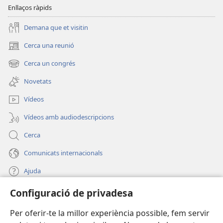
Enllaços ràpids
Demana que et visitin
Cerca una reunió
(obre
una
Cerca un congrés
(obre
finestra
una
nova)
Novetats
finestra
nova)
Vídeos
Vídeos amb audiodescripcions
Cerca
Comunicats internacionals
Ajuda
Configuració de privadesa
Donacions
(obre
una
Per oferir-te la millor experiència possible, fem servir
finestra