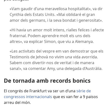
«Vam gaudir d’una meravellosa hospitalitat», va dir
Cynthia dels Estats Units. «Mai oblidaré el gran
amor dels germans, i la seva bondat i generositat».
«Hi havia un amor molt intens, rialles felices i afecte
fraternal. Podem aprendre molt els uns dels
altres», va explicar Simon, que viu a Alemanya.
«Les activitats del vespre em van demostrar que els
Testimonis de Jehovà no vivim una vida avorrida.
Sabem com divertir-nos de veritat i de manera
sana!», va comentar Amy, una delegada d’Austràlia.
De tornada amb records bonics
El congrés de Frankfurt va ser un d’una
sèrie de
congressos internacionals
que es van fer a 9 països
arreu del món.