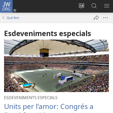
JW.ORG
Inicia
sessió
Canvia
Cerca
MO
(obre
d’idioma
jw.org
EL
Què fem
una
ME
finestra
Esdeveniments especials
nova)
ESDEVENIMENTS ESPECIALS
Units per l’amor: Congrés a