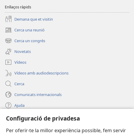
Enllaços ràpids
Demana que et visitin
Cerca una reunió
(obre
una
Cerca un congrés
(obre
finestra
una
nova)
Novetats
finestra
nova)
Vídeos
Vídeos amb audiodescripcions
Cerca
Comunicats internacionals
Ajuda
Configuració de privadesa
Donacions
(obre
una
Per oferir-te la millor experiència possible, fem servir