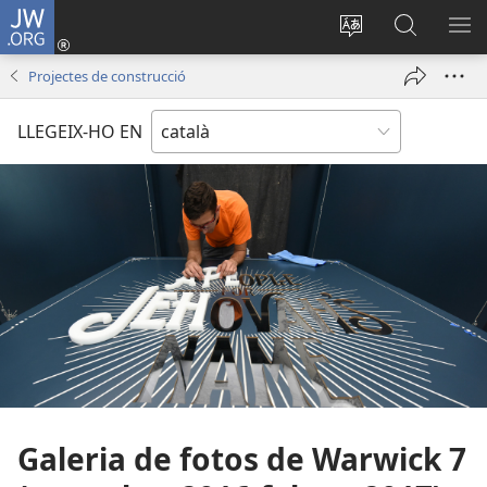
JW.ORG
Inicia
sessió
Canvia
Cerca
MO
(obre
d’idioma
jw.org
EL
Projectes de construcció
una
ME
finestra
LLEGEIX-HO EN
nova)
Galeria de fotos de Warwick 7