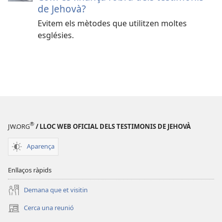
de Jehovà?
Evitem els mètodes que utilitzen moltes
esglésies.
®
JW.ORG
/ LLOC WEB OFICIAL DELS TESTIMONIS DE JEHOVÀ
Aparença
Enllaços ràpids
Demana que et visitin
Cerca una reunió
(obre
una