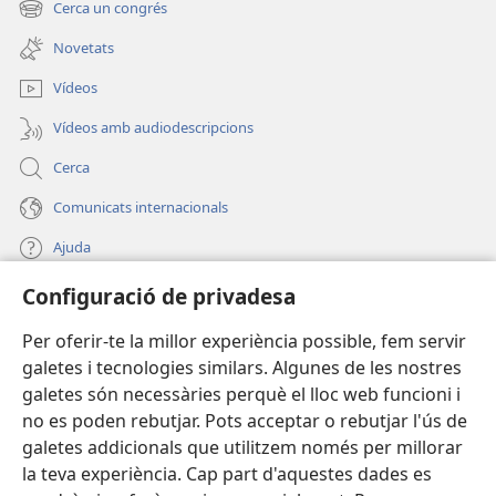
Cerca un congrés
(obre
finestra
una
nova)
Novetats
finestra
nova)
Vídeos
Vídeos amb audiodescripcions
Cerca
Comunicats internacionals
Ajuda
Configuració de privadesa
Donacions
(obre
una
Per oferir-te la millor experiència possible, fem servir
finestra
BIBLIOTECA EN LÍNIA Watchtower™
galetes i tecnologies similars. Algunes de les nostres
(obre
nova)
galetes són necessàries perquè el lloc web funcioni i
una
®
JW Hub
finestra
no es poden rebutjar. Pots acceptar o rebutjar l'ús de
(obre
nova)
galetes addicionals que utilitzem només per millorar
una
®
JW Library
finestra
la teva experiència. Cap part d'aquestes dades es
nova)